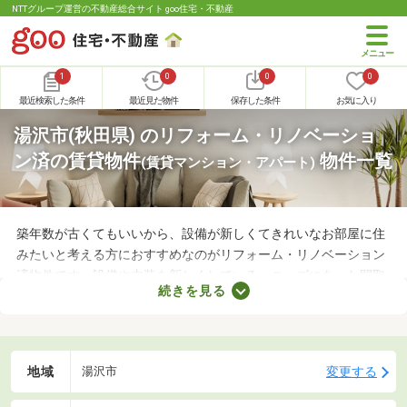
NTTグループ運営の不動産総合サイト goo住宅・不動産
1
0
0
0
最近検索した条件
最近見た物件
保存した条件
お気に入り
湯沢市(秋田県) のリフォーム・リノベーショ
ン済の賃貸物件
物件一覧
(賃貸マンション・アパート)
築年数が古くてもいいから、設備が新しくてきれいなお部屋に住
みたいと考える方におすすめなのがリフォーム・リノベーション
済物件です。設備や内装を新しくしている・ニーズにあった間取
続きを見る
りに変えているなど、住みやすさが格段にアップしていることが
魅力。ここで紹介するリフォーム・リノベーション済物件を見比
べて、気になるお部屋を見つけましょう。
地域
変更する
湯沢市