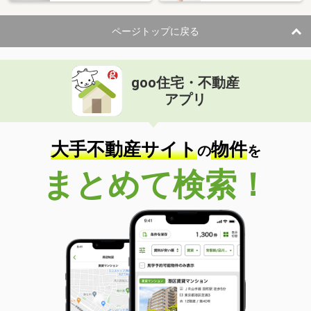
ページトップに戻る
goo住宅・不動産
アプリ
大手不動産サイト
物件
の
を
まとめて検索！