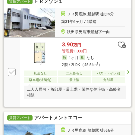
ＦＲメゾン１
賃貸アパート
ＪＲ男鹿線 船越駅 徒歩9分
築31年6ヶ月 / 2階建
秋田県男鹿市船越字一向
3.90
万円
管理費1,000円
1ヶ月
なし
2
2階 / 2LDK（45.54m
）
礼金なし
二人暮らし
バス・トイレ別
駐車場(近隣含)
最上階
角部屋
二人入居可・角部屋・最上階・閑静な住宅街・高齢者
相談
アパートメントエコー
賃貸アパート
ＪＲ男鹿線 船越駅 徒歩6分