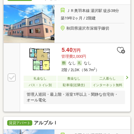
ＪＲ奥羽本線 湯沢駅 徒歩38分
築19年2ヶ月 / 2階建
秋田県湯沢市深堀字鎌切
5.40
万円
管理費2,000円
なし
なし
2
2階 / 2LDK（56.7m
）
礼金なし
敷金なし
二人暮らし
バス・トイレ別
駐車場(近隣含)
インターネット無料
管理人巡回・最上階・浴室1坪以上・閑静な住宅街・
オール電化
アルブルＩ
賃貸アパート