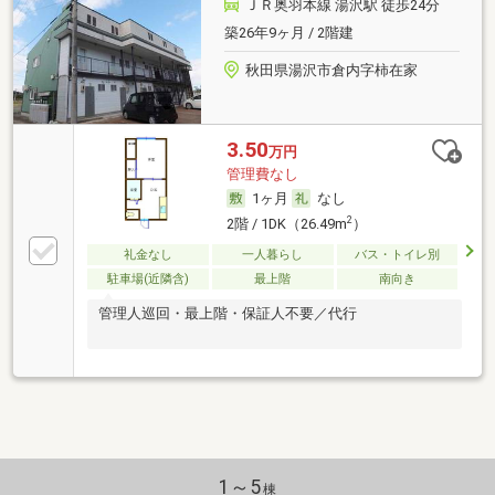
ＪＲ奥羽本線 湯沢駅 徒歩24分
築26年9ヶ月 / 2階建
秋田県湯沢市倉内字柿在家
3.50
万円
管理費なし
1ヶ月
なし
2
2階 / 1DK（26.49m
）
礼金なし
一人暮らし
バス・トイレ別
駐車場(近隣含)
最上階
南向き
管理人巡回・最上階・保証人不要／代行
1～5
棟