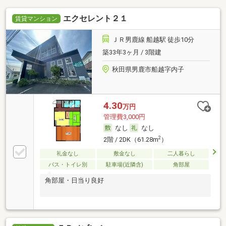
エクセレント２１
賃貸マンション
ＪＲ男鹿線 船越駅 徒歩10分
築33年3ヶ月 / 3階建
秋田県男鹿市船越字内子
4.30
万円
管理費3,000円
なし
なし
2
2階 / 2DK（61.28m
）
礼金なし
敷金なし
二人暮らし
バス・トイレ別
駐車場(近隣含)
角部屋
角部屋・日当り良好