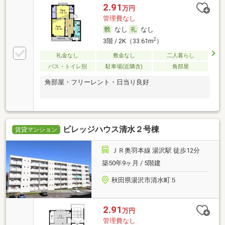
2.91
万円
管理費なし
なし
なし
2
3階 / 2K（33.61m
）
礼金なし
敷金なし
二人暮らし
バス・トイレ別
駐車場(近隣含)
角部屋
角部屋・フリーレント・日当り良好
ビレッジハウス清水２号棟
賃貸マンション
ＪＲ奥羽本線 湯沢駅 徒歩12分
築50年9ヶ月 / 5階建
秋田県湯沢市清水町５
2.91
万円
管理費なし