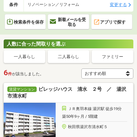
条件
変更する
リノベーション／リフォーム
新着メールを受
検索条件を保存
アプリで探す
取る
人数に合った間取りを選ぶ
一人暮らし
二人暮らし
ファミリー
6
件
が該当しました。
ビレッジハウス 清水 ２号 ／ 湯沢
賃貸マンション
市清水町
ＪＲ奥羽本線 湯沢駅 徒歩19分
築50年9ヶ月 / 5階建
秋田県湯沢市清水町５