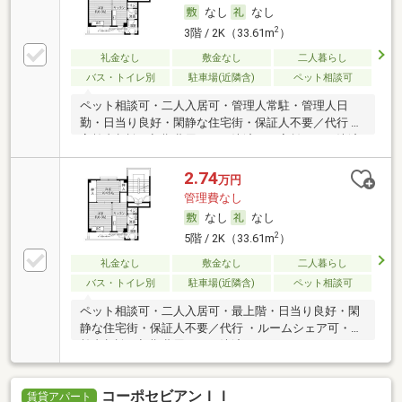
なし
なし
2
3階 / 2K（33.61m
）
礼金なし
敷金なし
二人暮らし
バス・トイレ別
駐車場(近隣含)
ペット相談可
ペット相談可・二人入居可・管理人常駐・管理人日
勤・日当り良好・閑静な住宅街・保証人不要／代行 ・
高齢者相談・初期費用カード決済可・家賃カード決済
可
2.74
万円
管理費なし
なし
なし
2
5階 / 2K（33.61m
）
礼金なし
敷金なし
二人暮らし
バス・トイレ別
駐車場(近隣含)
ペット相談可
ペット相談可・二人入居可・最上階・日当り良好・閑
静な住宅街・保証人不要／代行 ・ルームシェア可・高
齢者相談・初期費用カード決済可
コーポセビアンＩＩ
賃貸アパート