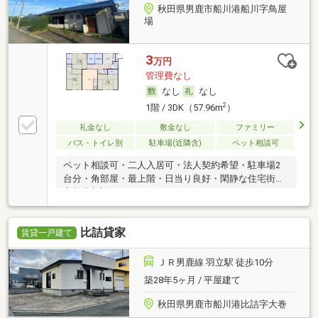
秋田県男鹿市船川港船川字鳥屋
場
3
万円
管理費なし
なし
なし
2
1階 / 3DK（57.96m
）
礼金なし
敷金なし
ファミリー
バス・トイレ別
駐車場(近隣含)
ペット相談可
ペット相談可・二人入居可・法人契約希望・駐車場2
台分・角部屋・最上階・日当り良好・閑静な住宅街・
高齢者相談
比詰貸家
賃貸一戸建て
ＪＲ男鹿線 羽立駅 徒歩10分
築28年5ヶ月 / 平屋建て
秋田県男鹿市船川港比詰字大巻