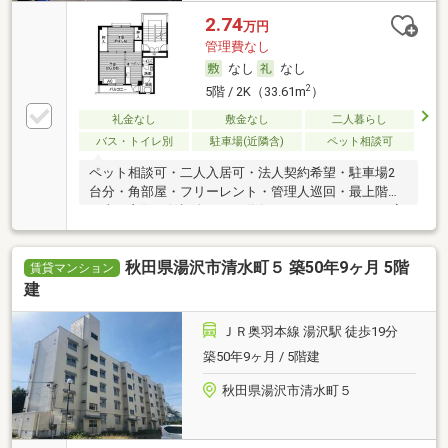
2.74
万円
管理費なし
なし
なし
2
5階 / 2K（33.61m
）
礼金なし
敷金なし
二人暮らし
バス・トイレ別
駐車場(近隣含)
ペット相談可
ペット相談可・二人入居可・法人契約希望・駐車場2
台分・角部屋・フリーレント・管理人巡回・最上階・
日当り良好・保証人不要／代行 ・ルームシェア可・高
齢者相談
秋田県湯沢市清水町５ 築50年9ヶ月 5階
賃貸マンション
建
ＪＲ奥羽本線 湯沢駅 徒歩19分
築50年9ヶ月 / 5階建
秋田県湯沢市清水町５