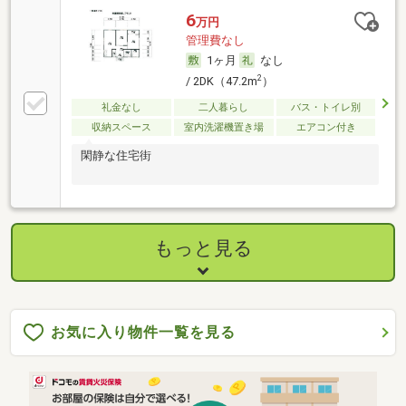
6
万円
管理費なし
1ヶ月
なし
2
/ 2DK（47.2m
）
礼金なし
二人暮らし
バス・トイレ別
収納スペース
室内洗濯機置き場
エアコン付き
閑静な住宅街
もっと見る
お気に入り物件一覧を見る