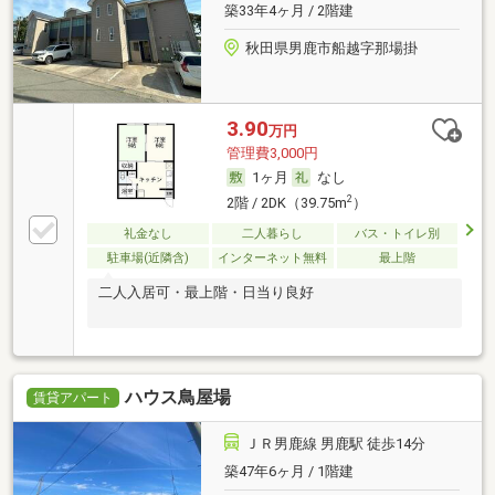
築33年4ヶ月 / 2階建
秋田県男鹿市船越字那場掛
3.90
万円
管理費3,000円
1ヶ月
なし
2
2階 / 2DK（39.75m
）
礼金なし
二人暮らし
バス・トイレ別
駐車場(近隣含)
インターネット無料
最上階
二人入居可・最上階・日当り良好
ハウス鳥屋場
賃貸アパート
ＪＲ男鹿線 男鹿駅 徒歩14分
築47年6ヶ月 / 1階建