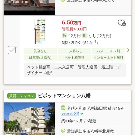
愛知県知多市八幡字東水代
6.50
万円
管理費4,000円
12万円
なし(12万円)
2
3階 / 2LDK（54.4m
）
礼金なし
二人暮らし
バス・トイレ別
駐車場(近隣含)
ペット相談可
インターネット無料
ペット相談可・二人入居可・管理人巡回・最上階・デ
ザイナーズ物件
ピボットマンション八幡
賃貸マンション
名鉄河和線 八幡新田駅 徒歩16分
その他の交通
築31年5ヶ月 / 6階建
愛知県知多市八幡字北屋敷