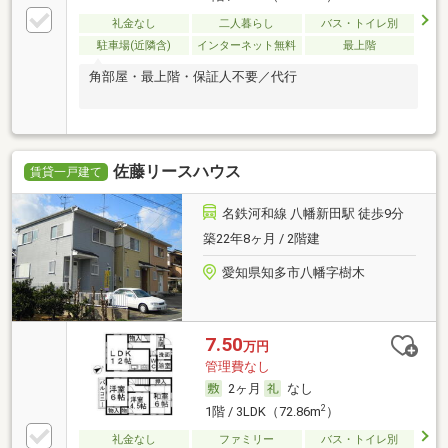
礼金なし
二人暮らし
バス・トイレ別
駐車場(近隣含)
インターネット無料
最上階
角部屋・最上階・保証人不要／代行
佐藤リースハウス
賃貸一戸建て
名鉄河和線 八幡新田駅 徒歩9分
築22年8ヶ月 / 2階建
愛知県知多市八幡字樹木
7.50
万円
管理費なし
2ヶ月
なし
2
1階 / 3LDK（72.86m
）
礼金なし
ファミリー
バス・トイレ別