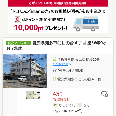
愛知県知多市にしの台４丁目 築36年9ヶ
賃貸マンション
月 3階建
名鉄常滑線 古見駅 徒歩20分
その他の交通
築36年9ヶ月 / 3階建
愛知県知多市にしの台４丁目
4
万円
管理費なし
なし(7万円)
なし
2
1階 / 1DK（32.4m
）