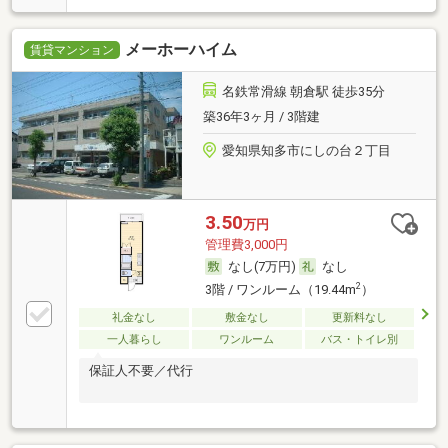
メーホーハイム
賃貸マンション
名鉄常滑線 朝倉駅 徒歩35分
築36年3ヶ月 / 3階建
愛知県知多市にしの台２丁目
3.50
万円
管理費3,000円
なし(7万円)
なし
2
3階 / ワンルーム（19.44m
）
礼金なし
敷金なし
更新料なし
一人暮らし
ワンルーム
バス・トイレ別
保証人不要／代行