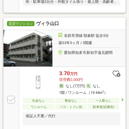
街・駐車場2台分・外観タイル張り・最上階・高齢者
相談・ルームシェア可
ヴィラ山口
賃貸マンション
名鉄常滑線 朝倉駅 徒歩5分
築33年3ヶ月 / 3階建
愛知県知多市新知字遠北廻間
3.70
万円
管理費2,000円
なし(7万円)
なし
2
1階 / ワンルーム（19.44m
）
礼金なし
敷金なし
一人暮らし
ワンルーム
バス・トイレ別
駐車場(近隣含)
保証人不要／代行