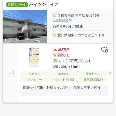
ハイツジョイア
賃貸アパート
名鉄常滑線 寺本駅 徒歩19分
その他の交通
築41年8ヶ月 / 2階建
愛知県知多市つつじが丘２丁目
5.50
万円
管理費なし
なし(10万円)
なし
2
2階 / 3DK（54m
）
礼金なし
敷金なし
更新料なし
ファミリー
バス・トイレ別
駐車場(近隣含)
閑静な住宅街・外観タイル張り・保証人不要／代行