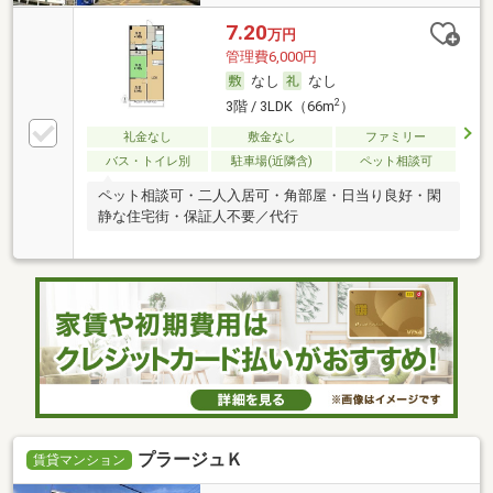
7.20
万円
管理費6,000円
なし
なし
2
3階 / 3LDK（66m
）
礼金なし
敷金なし
ファミリー
バス・トイレ別
駐車場(近隣含)
ペット相談可
ペット相談可・二人入居可・角部屋・日当り良好・閑
静な住宅街・保証人不要／代行
プラージュＫ
賃貸マンション