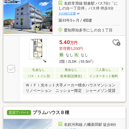
名鉄常滑線 朝倉駅 バス7分/「に
しの台一丁目停」バス停 停歩3分
その他の交通
築33年5ヶ月 / 4階建
愛知県知多市にしの台１丁目
5.40
万円
管理費5,200円
なし
なし
2
2階 / 2LDK（55.5m
）
礼金なし
敷金なし
二人暮らし
バス・トイレ別
駐車場(近隣含)
インターネット無料
ＷｉＦｉ光ネット大手メーカー積水ハウスマンション
リノベーション ニッショー限定 シャーメゾン賃貸
プラムハウスＢ棟
賃貸アパート
名鉄河和線 八幡新田駅 徒歩8分