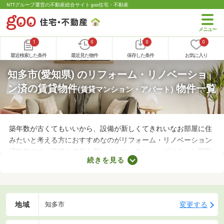
NTTグループ運営の不動産総合サイト goo住宅・不動産
1
0
0
0
最近検索した条件
最近見た物件
保存した条件
お気に入り
知多市(愛知県) のリフォーム・リノベーショ
ン済の賃貸物件
物件一覧
(賃貸マンション・アパート)
築年数が古くてもいいから、設備が新しくてきれいなお部屋に住
みたいと考える方におすすめなのがリフォーム・リノベーション
済物件です。設備や内装を新しくしている・ニーズにあった間取
続きを見る
りに変えているなど、住みやすさが格段にアップしていることが
魅力。ここで紹介するリフォーム・リノベーション済物件を見比
べて、気になるお部屋を見つけましょう。
地域
変更する
知多市