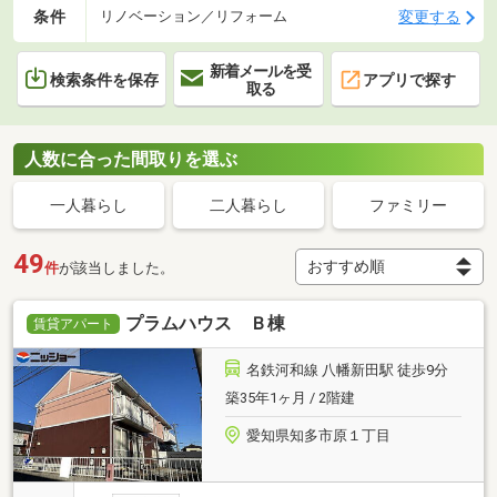
条件
変更する
リノベーション／リフォーム
新着メールを受
検索条件を保存
アプリで探す
取る
人数に合った間取りを選ぶ
一人暮らし
二人暮らし
ファミリー
49
件
が該当しました。
プラムハウス Ｂ棟
賃貸アパート
名鉄河和線 八幡新田駅 徒歩9分
築35年1ヶ月 / 2階建
愛知県知多市原１丁目