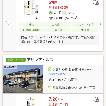
6
万円
管理費3,000円
2ヶ月
なし
2
2階 / 2LDK（62.76m
）
礼金なし
二人暮らし
バス・トイレ別
駐車場(近隣含)
最上階
角部屋
内装リフォーム済・2ＬＤＫのお部屋です。2階のお部
屋には、屋根裏収納があります。
アザレアヒルズ
賃貸アパート
名鉄常滑線 朝倉駅 徒歩15分
その他の交通
築33年10ヶ月 / 2階建
愛知県知多市つつじが丘４丁目
7.20
万円
管理費4,200円