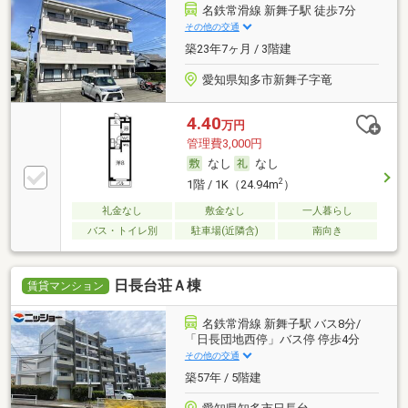
名鉄常滑線 新舞子駅 徒歩7分
その他の交通
築23年7ヶ月 / 3階建
愛知県知多市新舞子字竜
4.40
万円
管理費3,000円
なし
なし
2
1階 / 1K（24.94m
）
礼金なし
敷金なし
一人暮らし
バス・トイレ別
駐車場(近隣含)
南向き
日長台荘Ａ棟
賃貸マンション
名鉄常滑線 新舞子駅 バス8分/
「日長団地西停」バス停 停歩4分
その他の交通
築57年 / 5階建