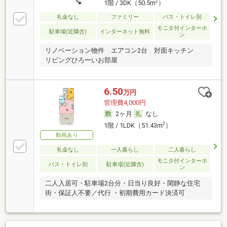
2
1階 / 3DK（50.5m
）
礼金なし
ファミリー
バス・トイレ別
モニタ付インターホ
駐車場(近隣含)
インターネット無料
ン
リノベーション物件 エアコン2台 対面キッチン
リビングひろーいお部屋
6.50
万円
管理費4,000円
2ヶ月
なし
2
1階 / 1LDK（51.43m
）
動画あり
礼金なし
一人暮らし
二人暮らし
モニタ付インターホ
バス・トイレ別
駐車場(近隣含)
ン
二人入居可・駐車場2台分・日当り良好・閑静な住宅
街・保証人不要／代行 ・初期費用カード決済可