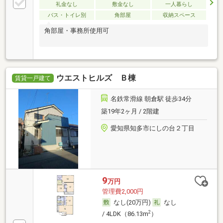
礼金なし
敷金なし
一人暮らし
バス・トイレ別
角部屋
収納スペース
角部屋・事務所使用可
ウエストヒルズ Ｂ棟
賃貸一戸建て
名鉄常滑線 朝倉駅 徒歩34分
築19年2ヶ月 / 2階建
愛知県知多市にしの台２丁目
9
万円
管理費2,000円
なし(20万円)
なし
2
/ 4LDK（86.13m
）