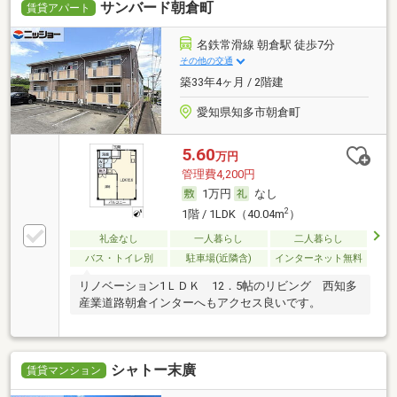
サンバード朝倉町
賃貸アパート
名鉄常滑線 朝倉駅 徒歩7分
その他の交通
築33年4ヶ月 / 2階建
愛知県知多市朝倉町
5.60
万円
管理費4,200円
1万円
なし
2
1階 / 1LDK（40.04m
）
礼金なし
一人暮らし
二人暮らし
バス・トイレ別
駐車場(近隣含)
インターネット無料
リノベーション1ＬＤＫ 12．5帖のリビング 西知多
産業道路朝倉インターへもアクセス良いです。
シャトー末廣
賃貸マンション