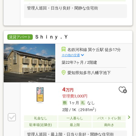
管理人巡回・日当り良好・閑静な住宅街
Ｓｈｉｎｙ．Ｙ
賃貸アパート
名鉄河和線 巽ケ丘駅 徒歩17分
その他の交通
築22年7ヶ月 / 2階建
愛知県知多市八幡字池下
4
万円
管理費3,000円
1ヶ月
なし
2
2階 / 1K（29.81m
）
礼金なし
一人暮らし
バス・トイレ別
駐車場(近隣含)
最上階
南向き
管理人巡回・最上階・日当り良好・閑静な住宅街