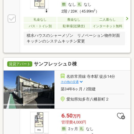
なし
なし
2
2階 / 2DK（45.89m
）
礼金なし
敷金なし
二人暮らし
バス・トイレ別
駐車場(近隣含)
インターネット無料
積水ハウスのシャーメゾン リノベーション物件対面
キッチンのシステムキッチン変更
サンフレッシュＤ棟
賃貸アパート
名鉄常滑線 寺本駅 徒歩14分
その他の交通
築34年6ヶ月 / 2階建
愛知県知多市八幡新町２
6.50
万円
管理費4,000円
2ヶ月
なし