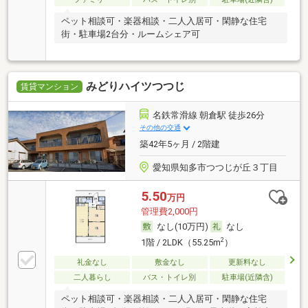
ペット相談可・楽器相談・二人入居可・閑静な住宅
街・駐車場2台分・ルームシェア可
みどりハイツつつじ
賃貸マンション
名鉄常滑線 朝倉駅 徒歩26分
その他の交通
築42年5ヶ月 / 2階建
愛知県知多市つつじが丘３丁目
5.50
万円
管理費2,000円
なし(10万円)
なし
2
1階 / 2LDK（55.25m
）
礼金なし
敷金なし
更新料なし
二人暮らし
バス・トイレ別
駐車場(近隣含)
ペット相談可・楽器相談・二人入居可・閑静な住宅