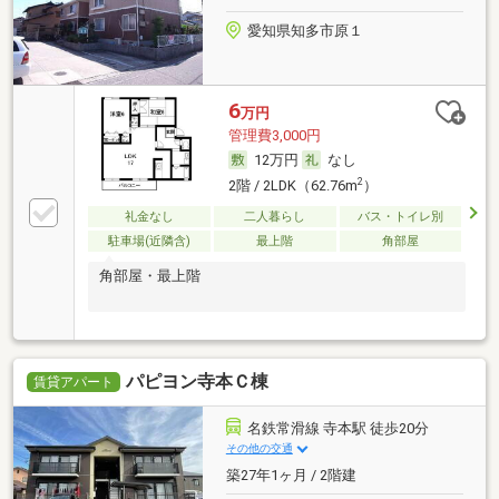
愛知県知多市原１
6
万円
管理費3,000円
12万円
なし
2
2階 / 2LDK（62.76m
）
礼金なし
二人暮らし
バス・トイレ別
駐車場(近隣含)
最上階
角部屋
角部屋・最上階
パピヨン寺本Ｃ棟
賃貸アパート
名鉄常滑線 寺本駅 徒歩20分
その他の交通
築27年1ヶ月 / 2階建