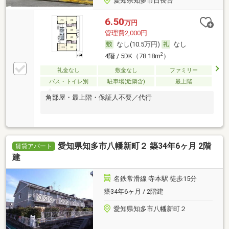
愛知県知多市日長台
6.50
万円
管理費2,000円
なし(10.5万円)
なし
2
4階 / 5DK（78.18m
）
礼金なし
敷金なし
ファミリー
バス・トイレ別
駐車場(近隣含)
最上階
角部屋・最上階・保証人不要／代行
愛知県知多市八幡新町２ 築34年6ヶ月 2階
賃貸アパート
建
名鉄常滑線 寺本駅 徒歩15分
築34年6ヶ月 / 2階建
愛知県知多市八幡新町２