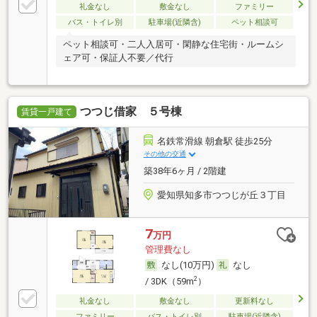
礼金なし
敷金なし
ファミリー
バス・トイレ別
駐車場(近隣含)
ペット相談可
ペット相談可・二人入居可・閑静な住宅街・ルームシ
ェア可・保証人不要／代行
つつじ借家 ５号棟
賃貸一戸建て
名鉄常滑線 朝倉駅 徒歩25分
その他の交通
築38年6ヶ月 / 2階建
愛知県知多市つつじが丘３丁目
7
万円
管理費なし
なし(10万円)
なし
2
/ 3DK（59m
）
礼金なし
敷金なし
更新料なし
ファミリー
バス・トイレ別
駐車場(近隣含)