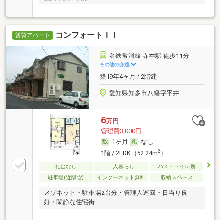
コンフォートＩＩ
賃貸アパート
名鉄常滑線 寺本駅 徒歩11分
その他の交通
築19年4ヶ月 / 2階建
愛知県知多市八幡字平井
6
万円
管理費3,000円
1ヶ月
なし
2
1階 / 2LDK（62.24m
）
礼金なし
二人暮らし
バス・トイレ別
駐車場(近隣含)
インターネット無料
収納スペース
メゾネット・駐車場2台分・管理人巡回・日当り良
好・閑静な住宅街