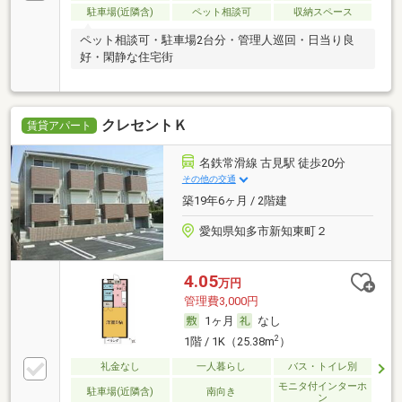
駐車場(近隣含)
ペット相談可
収納スペース
ペット相談可・駐車場2台分・管理人巡回・日当り良
好・閑静な住宅街
クレセントＫ
賃貸アパート
名鉄常滑線 古見駅 徒歩20分
その他の交通
築19年6ヶ月 / 2階建
愛知県知多市新知東町２
4.05
万円
管理費3,000円
1ヶ月
なし
2
1階 / 1K（25.38m
）
礼金なし
一人暮らし
バス・トイレ別
モニタ付インターホ
駐車場(近隣含)
南向き
ン