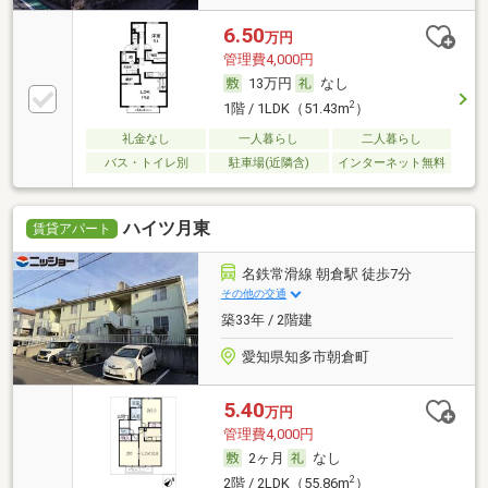
6.50
万円
管理費4,000円
13万円
なし
2
1階 / 1LDK（51.43m
）
礼金なし
一人暮らし
二人暮らし
バス・トイレ別
駐車場(近隣含)
インターネット無料
ハイツ月東
賃貸アパート
名鉄常滑線 朝倉駅 徒歩7分
その他の交通
築33年 / 2階建
愛知県知多市朝倉町
5.40
万円
管理費4,000円
2ヶ月
なし
2
2階 / 2LDK（55.86m
）