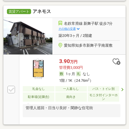
アネモス
賃貸アパート
名鉄常滑線 新舞子駅 徒歩7分
その他の交通
築20年3ヶ月 / 2階建
愛知県知多市新舞子字南屋敷
3.90
万円
管理費3,000円
1ヶ月
なし
2
1階 / 1K（24.76m
）
礼金なし
一人暮らし
バス・トイレ別
モニタ付インターホ
駐車場(近隣含)
南向き
ン
管理人巡回・日当り良好・閑静な住宅街