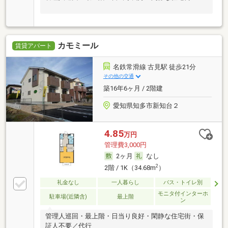
カモミール
賃貸アパート
名鉄常滑線 古見駅 徒歩21分
その他の交通
築16年6ヶ月 / 2階建
愛知県知多市新知台２
4.85
万円
管理費3,000円
2ヶ月
なし
2
2階 / 1K（34.68m
）
礼金なし
一人暮らし
バス・トイレ別
モニタ付インターホ
駐車場(近隣含)
最上階
ン
管理人巡回・最上階・日当り良好・閑静な住宅街・保
証人不要／代行