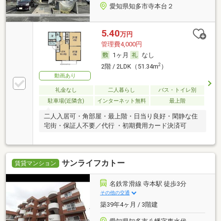
愛知県知多市寺本台２
5.40
万円
管理費4,000円
1ヶ月
なし
2
2階 / 2LDK（51.34m
）
動画あり
礼金なし
二人暮らし
バス・トイレ別
駐車場(近隣含)
インターネット無料
最上階
二人入居可・角部屋・最上階・日当り良好・閑静な住
宅街・保証人不要／代行 ・初期費用カード決済可
サンライフカトー
賃貸マンション
名鉄常滑線 寺本駅 徒歩3分
その他の交通
築39年4ヶ月 / 3階建