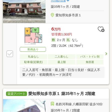
その他の交通
築35年1ヶ月 / 2階建
愛知県知多市原１
6
万円
管理費3,000円
2ヶ月
なし
2
2階 / 2LDK（62.76m
）
動画あり
礼金なし
二人暮らし
バス・トイレ別
駐車場(近隣含)
最上階
角部屋
二人入居可・角部屋・最上階・日当り良好・保証人不
要／代行 ・初期費用カード決済可
愛知県知多市原１ 築35年1ヶ月 2階建
賃貸アパート
名鉄河和線 八幡新田駅 徒歩10分
築35年1ヶ月 / 2階建