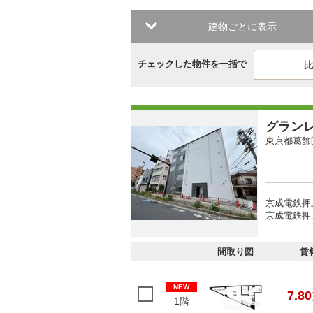
建物ごとに表示
チェックした物件を一括で
グラン
東京都葛飾
京成電鉄押上
京成電鉄押
間取り図
賃
NEW
7.80
1階