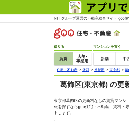
NTTグループ運営の不動産総合サイト goo
借りる
マンションを買う
店舗･
賃貸
新築
中
事業用
住宅・不動産
>
賃貸
>
首都圏
>
東京都
>
葛
葛飾区(東京都) の
東京都葛飾区の更新料なしの賃貸マンシ
報を探すならgoo住宅・不動産。賃料・
トします。