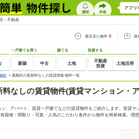
住宅・不動産
0
最近見た物件
保
一戸建てを買う
建てる
投資する
不動産
古
新築
中古
土地
土地活用
投資
飾区
>
葛飾区の更新料なしの賃貸情報 物件一覧
更新料なしの賃貸物件(賃貸マンション・ア
ョン、アパート、賃貸一戸建てなどの賃貸物件をご紹介します。賃貸マ
専有面積・間取り・写真・人気のこだわり条件から物件を簡単検索。理想