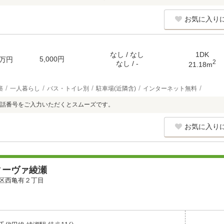
お気に入り
なし / なし
1DK
5,000円
万円
2
なし / -
21.18m
築
一人暮らし
バス・トイレ別
駐車場(近隣含)
インターネット無料
話番号をご入力いただくとスムーズです。
お気に入り
ィーヴァ綾瀬
区西亀有２丁目