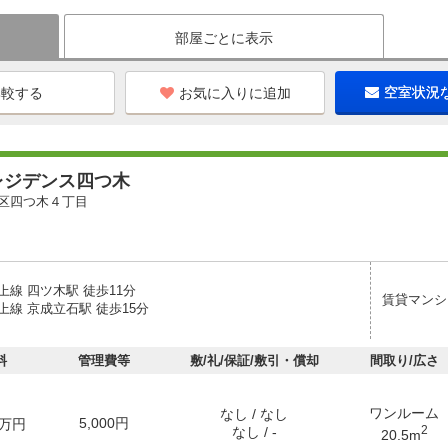
部屋ごとに表示
お気に入りに追加
空室状況
レジデンス四つ木
区四つ木４丁目
線 四ツ木駅 徒歩11分
賃貸マンシ
上線 京成立石駅 徒歩15分
料
管理費等
敷/礼/保証/敷引・償却
間取り/広さ
ワンルーム
なし / なし
5,000円
万円
2
なし / -
20.5m