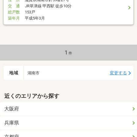
交 通
JR草津線 甲西駅 徒歩10分
総戸数
153戸
築年月
平成5年3月
1
件
地域
変更する
湖南市
近くのエリアから探す
大阪府
兵庫県
京都府