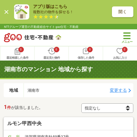
アプリ版はこちら
開く
複数社の物件を探せる！
NTTグループ運営の不動産総合サイト goo住宅・不動産
0
0
0
0
最近検索した条件
最近見た物件
保存した条件
お気に入り
湖南市のマンション 地域から探す
地域
変更する
湖南市
1
件
が該当しました。
ルモン甲西中央
住 所
滋賀県湖南市針59番27号