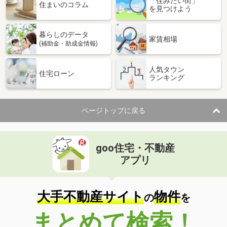
「住みたい街」
住まいのコラム
を見つけよう
暮らしのデータ
家賃相場
(補助金・助成金情報)
人気タウン
住宅ローン
ランキング
ページトップに戻る
goo住宅・不動産
アプリ
大手不動産サイト
物件
の
を
まとめて検索！