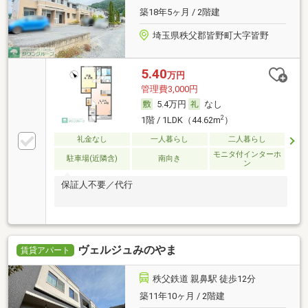
築18年5ヶ月 / 2階建
埼玉県秩父郡皆野町大字皆野
5.40
万円
管理費3,000円
5.4万円
なし
2
1階 / 1LDK（44.62m
）
礼金なし
一人暮らし
二人暮らし
モニタ付インターホ
駐車場(近隣含)
南向き
ン
保証人不要／代行
ヴェルジュみのやま
賃貸アパート
秩父鉄道 親鼻駅 徒歩12分
築11年10ヶ月 / 2階建