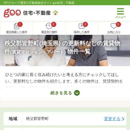
NTTグループ運営の不動産総合サイト goo住宅・不動産
1
0
0
0
最近検索した条件
最近見た物件
保存した条件
お気に入り
秩父郡皆野町(埼玉県) の更新料なしの賃貸物
件
物件一覧
(賃貸マンション・アパート)
ひとつの家に長く住み続けたいと考える方にチェックしてほし
い、更新料なしの物件を紹介します。多くの物件は、賃貸契約を
更新する際に費用が発生します。更新のたびに家賃1～2カ月分を
続きを見る
支払わなければならないので、支出が増える点がデメリットだと
いえるでしょう。更新料なしの物件なら支出を抑えられるため、
お気に入りのお部屋に長く住めますよ。
地域
変更する
秩父郡皆野町