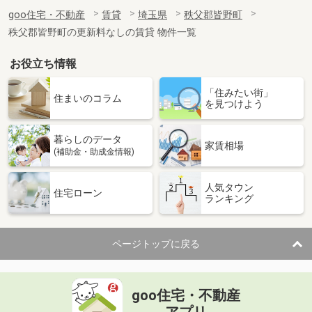
goo住宅・不動産
賃貸
埼玉県
秩父郡皆野町
秩父郡皆野町の更新料なしの賃貸 物件一覧
お役立ち情報
「住みたい街」
住まいのコラム
を見つけよう
暮らしのデータ
家賃相場
(補助金・助成金情報)
人気タウン
住宅ローン
ランキング
ページトップに戻る
goo住宅・不動産