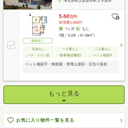
埼玉県秩父郡皆野町大字皆野
5.60
万円
管理費3,000円
1ヶ月
なし
2
1階 / 1LDK（41.38m
）
動画あり
礼金なし
一人暮らし
二人暮らし
バス・トイレ別
駐車場(近隣含)
ペット相談可
ペット相談可・角部屋・管理人巡回・日当り良好
もっと見る
お気に入り物件一覧を見る