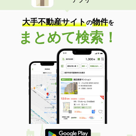
アプリ
大手不動産サイト
物件
の
を
まとめて検索！