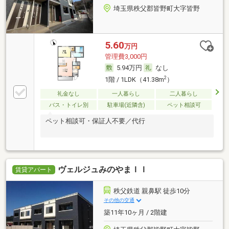
埼玉県秩父郡皆野町大字皆野
5.60
万円
管理費3,000円
5.94万円
なし
2
1階 / 1LDK（41.38m
）
礼金なし
一人暮らし
二人暮らし
バス・トイレ別
駐車場(近隣含)
ペット相談可
ペット相談可・保証人不要／代行
ヴェルジュみのやまＩＩ
賃貸アパート
秩父鉄道 親鼻駅 徒歩10分
その他の交通
築11年10ヶ月 / 2階建