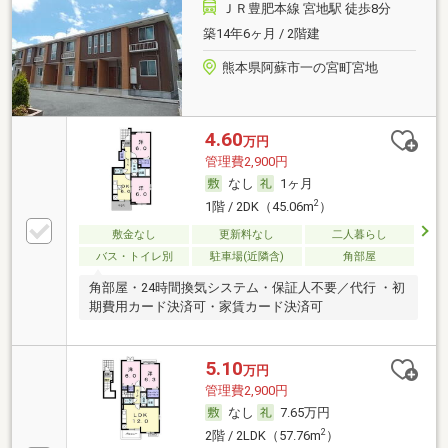
ＪＲ豊肥本線 宮地駅 徒歩8分
築14年6ヶ月 / 2階建
熊本県阿蘇市一の宮町宮地
4.60
万円
管理費2,900円
なし
1ヶ月
2
1階 / 2DK（45.06m
）
敷金なし
更新料なし
二人暮らし
バス・トイレ別
駐車場(近隣含)
角部屋
角部屋・24時間換気システム・保証人不要／代行 ・初
期費用カード決済可・家賃カード決済可
5.10
万円
管理費2,900円
なし
7.65万円
2
2階 / 2LDK（57.76m
）