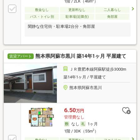
1階 / 2LK（46m
）
敷金なし
更新料なし
二人暮らし
バス・トイレ別
駐車場(近隣含)
角部屋
閑静な住宅街・駐車場2台分・角部屋
熊本県阿蘇市黒川 築14年1ヶ月 平屋建て
賃貸アパート
ＪＲ豊肥本線阿蘇駅徒歩3000m
築14年1ヶ月 / 平屋建て
熊本県阿蘇市黒川
6.50
万円
管理費なし
なし
1ヶ月
2
1階 / 3DK（55m
）