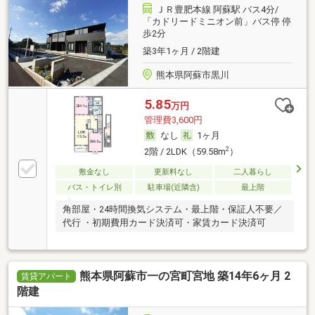
ＪＲ豊肥本線 阿蘇駅 バス4分/
「カドリードミニオン前」バス停 停
歩2分
築3年1ヶ月 / 2階建
熊本県阿蘇市黒川
5.85
万円
管理費3,600円
なし
1ヶ月
2
2階 / 2LDK（59.58m
）
敷金なし
更新料なし
二人暮らし
バス・トイレ別
駐車場(近隣含)
最上階
角部屋・24時間換気システム・最上階・保証人不要／
代行 ・初期費用カード決済可・家賃カード決済可
熊本県阿蘇市一の宮町宮地 築14年6ヶ月 2
賃貸アパート
階建