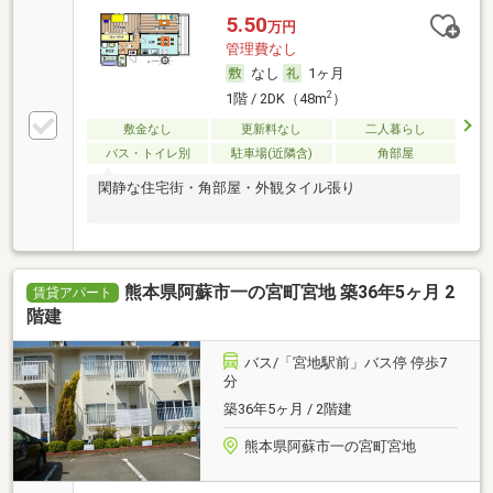
5.50
万円
管理費なし
なし
1ヶ月
2
1階 / 2DK（48m
）
敷金なし
更新料なし
二人暮らし
バス・トイレ別
駐車場(近隣含)
角部屋
閑静な住宅街・角部屋・外観タイル張り
熊本県阿蘇市一の宮町宮地 築36年5ヶ月 2
賃貸アパート
階建
バス/「宮地駅前」バス停 停歩7
分
築36年5ヶ月 / 2階建
熊本県阿蘇市一の宮町宮地