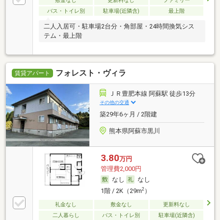
敷金なし
更新料なし
ファミリー
バス・トイレ別
駐車場(近隣含)
最上階
二人入居可・駐車場2台分・角部屋・24時間換気シス
テム・最上階
フォレスト・ヴィラ
賃貸アパート
ＪＲ豊肥本線 阿蘇駅 徒歩13分
その他の交通
築29年6ヶ月 / 2階建
熊本県阿蘇市黒川
3.80
万円
管理費2,000円
なし
なし
2
1階 / 2K（29m
）
礼金なし
敷金なし
更新料なし
二人暮らし
バス・トイレ別
駐車場(近隣含)