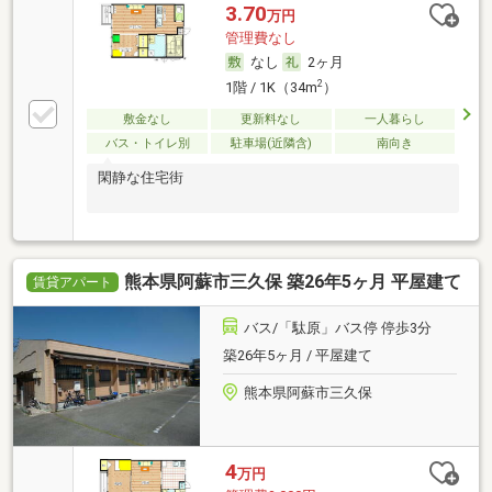
3.70
万円
管理費なし
なし
2ヶ月
2
1階 / 1K（34m
）
敷金なし
更新料なし
一人暮らし
バス・トイレ別
駐車場(近隣含)
南向き
閑静な住宅街
熊本県阿蘇市三久保 築26年5ヶ月 平屋建て
賃貸アパート
バス/「駄原」バス停 停歩3分
築26年5ヶ月 / 平屋建て
熊本県阿蘇市三久保
4
万円