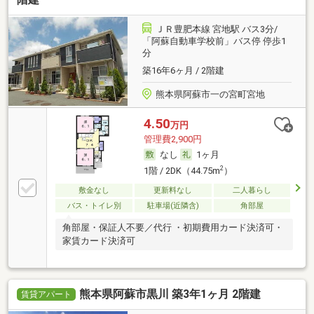
ＪＲ豊肥本線 宮地駅 バス3分/
「阿蘇自動車学校前」バス停 停歩1
分
築16年6ヶ月 / 2階建
熊本県阿蘇市一の宮町宮地
4.50
万円
管理費2,900円
なし
1ヶ月
2
1階 / 2DK（44.75m
）
敷金なし
更新料なし
二人暮らし
バス・トイレ別
駐車場(近隣含)
角部屋
角部屋・保証人不要／代行 ・初期費用カード決済可・
家賃カード決済可
熊本県阿蘇市黒川 築3年1ヶ月 2階建
賃貸アパート