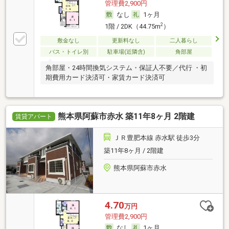
管理費2,900円
なし
1ヶ月
2
1階 / 2DK（44.75m
）
敷金なし
更新料なし
二人暮らし
バス・トイレ別
駐車場(近隣含)
角部屋
角部屋・24時間換気システム・保証人不要／代行 ・初
期費用カード決済可・家賃カード決済可
熊本県阿蘇市赤水 築11年8ヶ月 2階建
賃貸アパート
ＪＲ豊肥本線 赤水駅 徒歩3分
築11年8ヶ月 / 2階建
熊本県阿蘇市赤水
4.70
万円
管理費2,900円
なし
1ヶ月