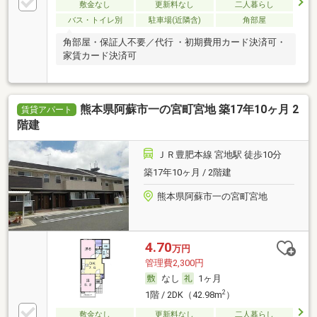
敷金なし
更新料なし
二人暮らし
バス・トイレ別
駐車場(近隣含)
角部屋
角部屋・保証人不要／代行 ・初期費用カード決済可・
家賃カード決済可
熊本県阿蘇市一の宮町宮地 築17年10ヶ月 2
賃貸アパート
階建
ＪＲ豊肥本線 宮地駅 徒歩10分
築17年10ヶ月 / 2階建
熊本県阿蘇市一の宮町宮地
4.70
万円
管理費2,300円
なし
1ヶ月
2
1階 / 2DK（42.98m
）
敷金なし
更新料なし
二人暮らし