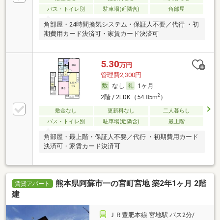
バス・トイレ別
駐車場(近隣含)
角部屋
角部屋・24時間換気システム・保証人不要／代行 ・初
期費用カード決済可・家賃カード決済可
5.30
万円
管理費2,300円
なし
1ヶ月
2
2階 / 2LDK（54.85m
）
敷金なし
更新料なし
二人暮らし
バス・トイレ別
駐車場(近隣含)
最上階
角部屋・最上階・保証人不要／代行 ・初期費用カード
決済可・家賃カード決済可
熊本県阿蘇市一の宮町宮地 築2年1ヶ月 2階
賃貸アパート
建
ＪＲ豊肥本線 宮地駅 バス2分/