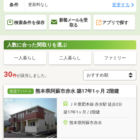
条件
変更する
更新料なし
新着メールを受
検索条件を保存
アプリで探す
取る
人数に合った間取りを選ぶ
一人暮らし
二人暮らし
ファミリー
30
件
が該当しました。
熊本県阿蘇市赤水 築17年1ヶ月 2階建
賃貸アパート
ＪＲ豊肥本線 赤水駅 徒歩2分
築17年1ヶ月 / 2階建
熊本県阿蘇市赤水