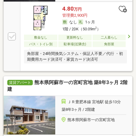
4.80
万円
管理費2,900円
なし
1ヶ月
2
1階 / 2DK（50.09m
）
敷金なし
更新料なし
二人暮らし
バス・トイレ別
駐車場(近隣含)
角部屋
角部屋・24時間換気システム・保証人不要／代行 ・初
期費用カード決済可・家賃カード決済可
熊本県阿蘇市一の宮町宮地 築8年3ヶ月 2階
賃貸アパート
建
ＪＲ豊肥本線 宮地駅 徒歩13分
築8年3ヶ月 / 2階建
熊本県阿蘇市一の宮町宮地