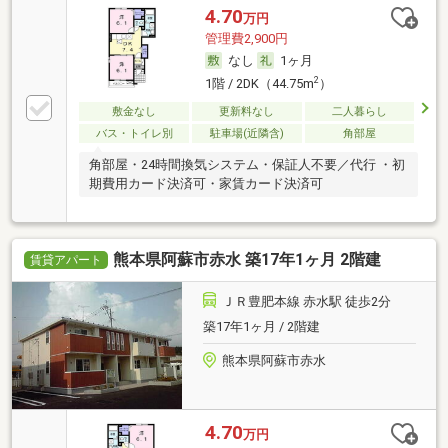
4.70
万円
管理費2,900円
なし
1ヶ月
2
1階 / 2DK（44.75m
）
敷金なし
更新料なし
二人暮らし
バス・トイレ別
駐車場(近隣含)
角部屋
角部屋・24時間換気システム・保証人不要／代行 ・初
期費用カード決済可・家賃カード決済可
熊本県阿蘇市赤水 築17年1ヶ月 2階建
賃貸アパート
ＪＲ豊肥本線 赤水駅 徒歩2分
築17年1ヶ月 / 2階建
熊本県阿蘇市赤水
4.70
万円