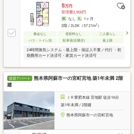
5
万円
管理費2,900円
なし
1ヶ月
2
2階 / 2LDK（57.21m
）
敷金なし
更新料なし
二人暮らし
バス・トイレ別
駐車場(近隣含)
最上階
24時間換気システム・最上階・保証人不要／代行 ・初
期費用カード決済可・家賃カード決済可
熊本県阿蘇市一の宮町宮地 築1年未満 2階
賃貸アパート
建
ＪＲ豊肥本線 宮地駅 徒歩16分
築1年未満 / 2階建
熊本県阿蘇市一の宮町宮地