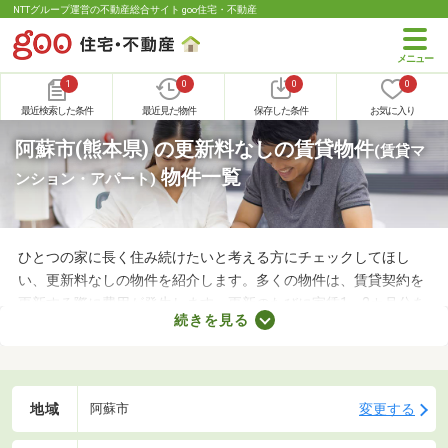
NTTグループ運営の不動産総合サイト goo住宅・不動産
1
0
0
0
最近検索した条件
最近見た物件
保存した条件
お気に入り
阿蘇市(熊本県) の更新料なしの賃貸物件
(賃貸マ
物件一覧
ンション・アパート)
ひとつの家に長く住み続けたいと考える方にチェックしてほし
い、更新料なしの物件を紹介します。多くの物件は、賃貸契約を
更新する際に費用が発生します。更新のたびに家賃1～2カ月分を
続きを見る
支払わなければならないので、支出が増える点がデメリットだと
いえるでしょう。更新料なしの物件なら支出を抑えられるため、
お気に入りのお部屋に長く住めますよ。
地域
変更する
阿蘇市