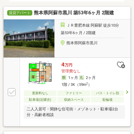
熊本県阿蘇市黒川 築53年6ヶ月 2階建
賃貸アパート
ＪＲ豊肥本線 阿蘇駅 徒歩10分
築53年6ヶ月 / 2階建
熊本県阿蘇市黒川
4
万円
管理費なし
1ヶ月
2ヶ月
2
1階 / 3K（59m
）
更新料なし
ファミリー
バス・トイレ別
駐車場(近隣含)
収納スペース
駐輪場
二人入居可・閑静な住宅街・メゾネット・駐車場2台
分・高齢者相談