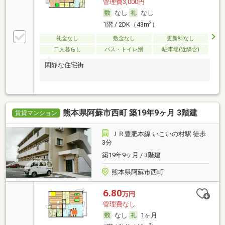
管理費3,000円
なし
なし
2
1階 / 2DK（43m
）
礼金なし
敷金なし
更新料なし
二人暮らし
バス・トイレ別
駐車場(近隣含)
閑静な住宅街
熊本県阿蘇市西町 築19年9ヶ月 3階建
賃貸マンション
ＪＲ豊肥本線 いこいの村駅 徒歩
3分
築19年9ヶ月 / 3階建
熊本県阿蘇市西町
6.80
万円
管理費なし
なし
1ヶ月
2