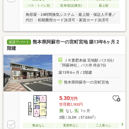
バス・トイレ別
駐車場(近隣含)
最上階
角部屋・24時間換気システム・最上階・保証人不要／
代行 ・初期費用カード決済可・家賃カード決済可
熊本県阿蘇市一の宮町宮地 築13年6ヶ月 2
賃貸アパート
階建
ＪＲ豊肥本線 宮地駅 バス5分/
「阿蘇神社」バス停 停歩7分
築13年6ヶ月 / 2階建
熊本県阿蘇市一の宮町宮地
5.30
万円
管理費2,900円
なし
1ヶ月
2
2階 / 2LDK（57.63m
）
敷金なし
更新料なし
二人暮らし