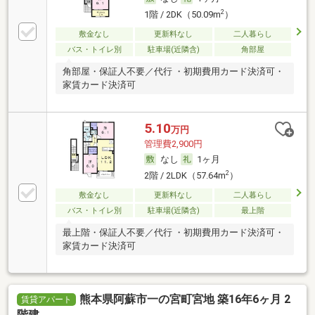
2
1階 / 2DK（50.09m
）
敷金なし
更新料なし
二人暮らし
バス・トイレ別
駐車場(近隣含)
角部屋
角部屋・保証人不要／代行 ・初期費用カード決済可・
家賃カード決済可
5.10
万円
管理費2,900円
なし
1ヶ月
2
2階 / 2LDK（57.64m
）
敷金なし
更新料なし
二人暮らし
バス・トイレ別
駐車場(近隣含)
最上階
最上階・保証人不要／代行 ・初期費用カード決済可・
家賃カード決済可
熊本県阿蘇市一の宮町宮地 築16年6ヶ月 2
賃貸アパート
階建