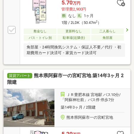
5.70
万円
管理費2,900円
なし
1ヶ月
2
1階 / 2LDK（50.47m
）
敷金なし
更新料なし
二人暮らし
バス・トイレ別
駐車場(近隣含)
角部屋
角部屋・24時間換気システム・保証人不要／代行 ・初
期費用カード決済可・家賃カード決済可
熊本県阿蘇市一の宮町宮地 築14年3ヶ月 2
賃貸アパート
階建
ＪＲ豊肥本線 宮地駅 バス10分/
「阿蘇神社前」バス停 停歩7分
築14年3ヶ月 / 2階建
熊本県阿蘇市一の宮町宮地
5.20