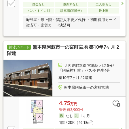
敷金なし
更新料なし
二人暮らし
バス・トイレ別
駐車場(近隣含)
最上階
角部屋・最上階・保証人不要／代行 ・初期費用カード
決済可・家賃カード決済可
熊本県阿蘇市一の宮町宮地 築10年7ヶ月 2
賃貸アパート
階建
ＪＲ豊肥本線 宮地駅 バス5分/
「阿蘇神社前」バス停 停歩4分
築10年7ヶ月 / 2階建
熊本県阿蘇市一の宮町宮地
4.75
万円
管理費2,900円
なし
1ヶ月
2
1階 / 2DK（46.18m
）