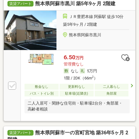
熊本県阿蘇市黒川 築5年9ヶ月 2階建
賃貸アパート
ＪＲ豊肥本線 阿蘇駅 徒歩10分
築5年9ヶ月 / 2階建
熊本県阿蘇市黒川
6.50
万円
管理費なし
なし
5万円
2
1階 / 2DK（66m
）
敷金なし
更新料なし
二人暮らし
バス・トイレ別
駐車場(近隣含)
角部屋
二人入居可・閑静な住宅街・駐車場2台分・角部屋・
高齢者相談
熊本県阿蘇市一の宮町宮地 築36年5ヶ月 2
賃貸アパート