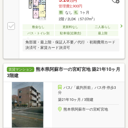
万円
管理費2,900円
なし
1ヶ月
2
2階 / 2LDK（57.07m
）
敷金なし
更新料なし
二人暮らし
バス・トイレ別
駐車場(近隣含)
最上階
角部屋・最上階・保証人不要／代行 ・初期費用カード
決済可・家賃カード決済可
熊本県阿蘇市一の宮町宮地 築21年10ヶ月
賃貸マンション
3階建
バス/「裁判所前」バス停 停歩3
分
築21年10ヶ月 / 3階建
熊本県阿蘇市一の宮町宮地