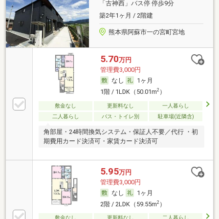
「古神西」バス停 停歩9分
築2年1ヶ月 / 2階建
熊本県阿蘇市一の宮町宮地
5.70
万円
管理費3,000円
なし
1ヶ月
2
1階 / 1LDK（50.01m
）
敷金なし
更新料なし
一人暮らし
二人暮らし
バス・トイレ別
駐車場(近隣含)
角部屋・24時間換気システム・保証人不要／代行 ・初
期費用カード決済可・家賃カード決済可
5.95
万円
管理費3,000円
なし
1ヶ月
2
2階 / 2LDK（59.55m
）
敷金なし
更新料なし
二人暮らし