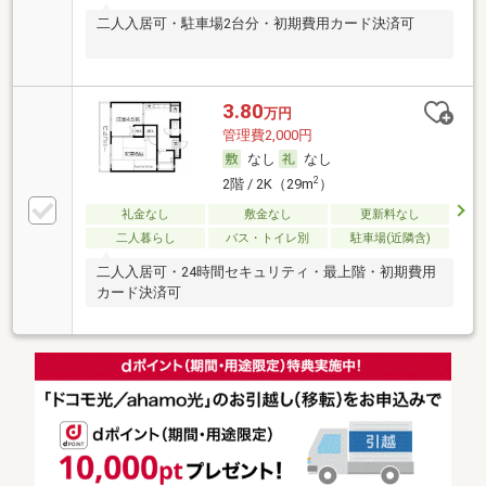
二人入居可・駐車場2台分・初期費用カード決済可
3.80
万円
管理費2,000円
なし
なし
2
2階 / 2K（29m
）
礼金なし
敷金なし
更新料なし
二人暮らし
バス・トイレ別
駐車場(近隣含)
二人入居可・24時間セキュリティ・最上階・初期費用
カード決済可