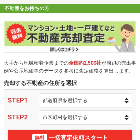
不動産をお持ちの方
大手から地域密着企業までの
全国約2,500社
が周辺の売出事
例や公示地価等のデータを参考に査定価格を算出します。
売却する不動産の住所を選択
STEP1
STEP2
一括査定依頼スタート
無料