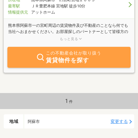
最寄駅
ＪＲ豊肥本線 宮地駅 徒歩10分
情報提供元
アットホーム
熊本県阿蘇市一の宮町周辺の賃貸物件及び不動産のことなら何でも
当社へおまかせください。お部屋探しのパートナーとして皆様方の
お住まい探しを全力でお手伝いいたします。当社はＪＲ宮地駅の目
もっと見る
の前です。安心と信頼をモットーとする当社へお気軽にお立ち寄り
ください。阿蘇の雄大な大自然も満喫できますよ。
この不動産会社が取り扱う
賃貸物件を探す
1
件
地域
変更する
阿蘇市