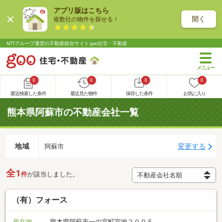
アプリ版はこちら
開く
複数社の物件を探せる！
NTTグループ運営の不動産総合サイト goo住宅・不動産
0
0
0
0
最近検索した条件
最近見た物件
保存した条件
お気に入り
熊本県阿蘇市の不動産会社一覧
地域
変更する
阿蘇市
全1
件
が該当しました。
（有）フォース
所在地
熊本県阿蘇市一の宮町宮地２００５