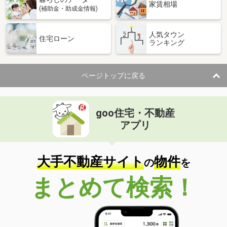
家賃相場
(補助金・助成金情報)
人気タウン
住宅ローン
ランキング
ページトップに戻る
goo住宅・不動産
アプリ
大手不動産サイト
物件
の
を
まとめて検索！