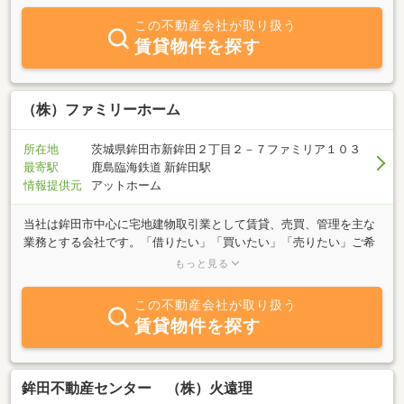
この不動産会社が取り扱う
賃貸物件を探す
（株）ファミリーホーム
所在地
茨城県鉾田市新鉾田２丁目２－７ファミリア１０３
最寄駅
鹿島臨海鉄道 新鉾田駅
情報提供元
アットホーム
当社は鉾田市中心に宅地建物取引業として賃貸、売買、管理を主な
業務とする会社です。「借りたい」「買いたい」「売りたい」ご希
望の方、また不動産に関する質問は何でもお気軽にお問い合わせく
もっと見る
ださい。お客様のご希望に合わせたスピーディな対応を心掛けてい
ます。
この不動産会社が取り扱う
賃貸物件を探す
鉾田不動産センター （株）火遠理