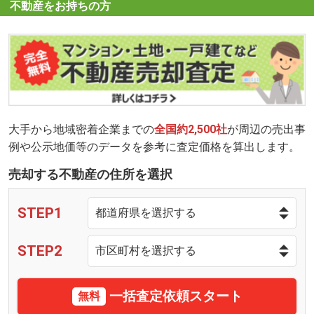
不動産をお持ちの方
大手から地域密着企業までの
全国約2,500社
が周辺の売出事
例や公示地価等のデータを参考に査定価格を算出します。
売却する不動産の住所を選択
STEP1
STEP2
一括査定依頼スタート
無料