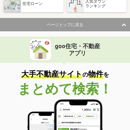
人気タウン
住宅ローン
ランキング
ページトップに戻る
goo住宅・不動産
アプリ
大手不動産サイト
物件
の
を
まとめて検索！