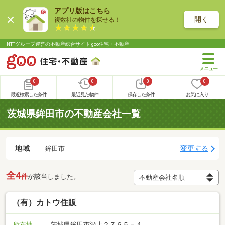
アプリ版はこちら
開く
複数社の物件を探せる！
NTTグループ運営の不動産総合サイト goo住宅・不動産
0
0
0
0
最近検索した条件
最近見た物件
保存した条件
お気に入り
茨城県鉾田市の不動産会社一覧
地域
変更する
鉾田市
全4
件
が該当しました。
（有）カトウ住販
所在地
茨城県鉾田市汲上２７６５－４