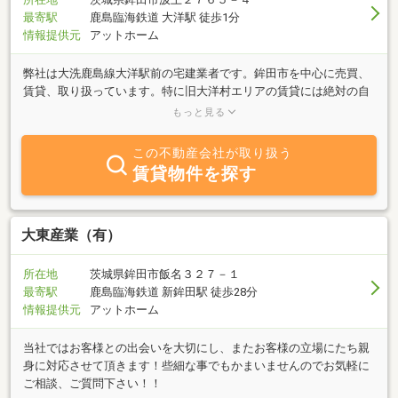
最寄駅
鹿島臨海鉄道 大洋駅 徒歩1分
情報提供元
アットホーム
弊社は大洗鹿島線大洋駅前の宅建業者です。鉾田市を中心に売買、
賃貸、取り扱っています。特に旧大洋村エリアの賃貸には絶対の自
信があります。一戸建てを中心に多くの賃貸物件を管理していま
もっと見る
す。田舎暮らしをお考えの方、試しに賃貸で体験してはいかがです
か？別荘タイプの物件ありますよ。サーファーの方、海の近くの物
この不動産会社が取り扱う
件ありますよ！グループでも、短期でも対応いたします。お気軽に
賃貸物件を探す
相談ください。きっといい物件をご提供致します。
大東産業（有）
所在地
茨城県鉾田市飯名３２７－１
最寄駅
鹿島臨海鉄道 新鉾田駅 徒歩28分
情報提供元
アットホーム
当社ではお客様との出会いを大切にし、またお客様の立場にたち親
身に対応させて頂きます！些細な事でもかまいませんのでお気軽に
ご相談、ご質問下さい！！