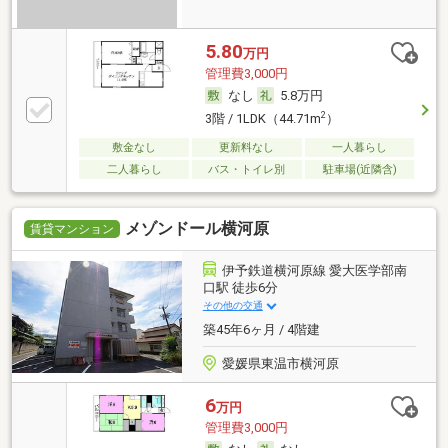
5.80
万円
管理費3,000円
なし
5.8万円
2
3階 / 1LDK（44.71m
）
敷金なし
更新料なし
一人暮らし
二人暮らし
バス・トイレ別
駐車場(近隣含)
メゾンドール横河原
賃貸マンション
伊予鉄道横河原線 愛大医学部南
口駅 徒歩6分
その他の交通
築45年6ヶ月 / 4階建
愛媛県東温市横河原
6
万円
管理費3,000円