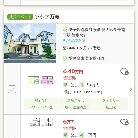
ソシア万寿
賃貸アパート
伊予鉄道横河原線 愛大医学部南
口駅 徒歩5分
その他の交通
築24年10ヶ月 / 2階建
愛媛県東温市横河原
6.40
万円
管理費-
なし
6.4万円
2
2階 / 3LDK（85.91m
）
敷金なし
更新料なし
ファミリー
バス・トイレ別
駐車場(近隣含)
最上階
6
万円
管理費-
なし
6万円