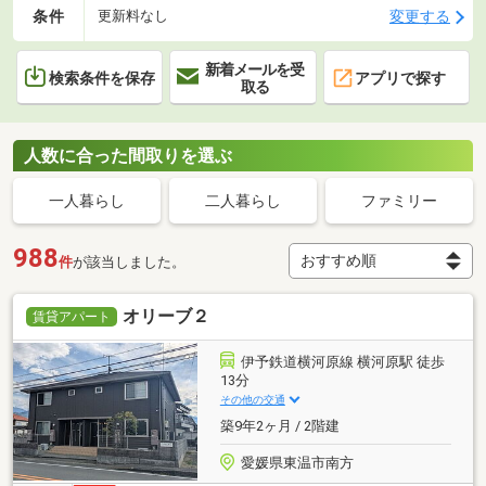
条件
変更する
更新料なし
新着メールを受
検索条件を保存
アプリで探す
取る
人数に合った間取りを選ぶ
一人暮らし
二人暮らし
ファミリー
988
件
が該当しました。
オリーブ２
賃貸アパート
伊予鉄道横河原線 横河原駅 徒歩
13分
その他の交通
築9年2ヶ月 / 2階建
愛媛県東温市南方