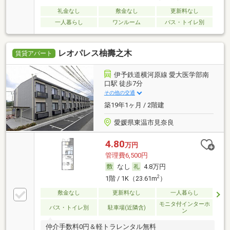
礼金なし
敷金なし
更新料なし
一人暮らし
ワンルーム
バス・トイレ別
レオパレス柚壽之木
賃貸アパート
伊予鉄道横河原線 愛大医学部南
口駅 徒歩7分
その他の交通
築19年1ヶ月 / 2階建
愛媛県東温市見奈良
4.80
万円
管理費6,500円
なし
4.8万円
2
1階 / 1K（23.61m
）
敷金なし
更新料なし
一人暮らし
モニタ付インターホ
バス・トイレ別
駐車場(近隣含)
ン
仲介手数料0円＆軽トラレンタル無料