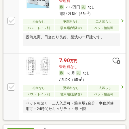
管理費-
23.7万円
なし
2
1階 / 2LDK（65m
）
礼金なし
更新料なし
二人暮らし
バス・トイレ別
駐車場(近隣含)
ペット相談可
設備充実、日当たり良好。築浅の一戸建です。
7.90
万円
管理費なし
3ヶ月
なし
2
/ 2LDK（65m
）
礼金なし
更新料なし
二人暮らし
バス・トイレ別
駐車場(近隣含)
ペット相談可
ペット相談可・二人入居可・駐車場2台分・事務所使
用可・24時間セキュリティ・最上階