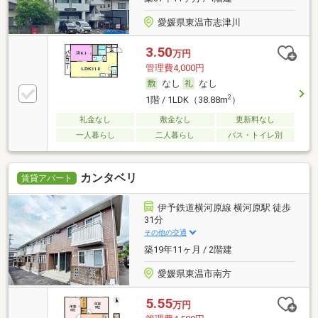
愛媛県東温市志津川
3.50
万円
管理費4,000円
なし
なし
2
1階 / 1LDK（38.88m
）
礼金なし
敷金なし
更新料なし
一人暮らし
二人暮らし
バス・トイレ別
カンタベリ
賃貸アパート
伊予鉄道横河原線 横河原駅 徒歩
31分
その他の交通
築19年11ヶ月 / 2階建
愛媛県東温市南方
5.55
万円