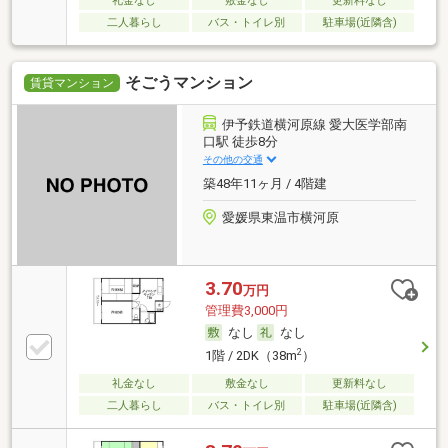
礼金なし
敷金なし
更新料なし
二人暮らし
バス・トイレ別
駐車場(近隣含)
そごうマンション
賃貸マンション
伊予鉄道横河原線 愛大医学部南
口駅 徒歩8分
その他の交通
築48年11ヶ月 / 4階建
愛媛県東温市横河原
3.70
万円
管理費3,000円
なし
なし
2
1階 / 2DK（38m
）
礼金なし
敷金なし
更新料なし
二人暮らし
バス・トイレ別
駐車場(近隣含)