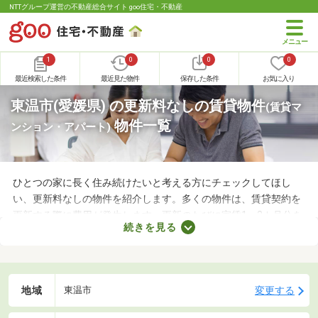
NTTグループ運営の不動産総合サイト goo住宅・不動産
1
0
0
0
最近検索した条件
最近見た物件
保存した条件
お気に入り
東温市(愛媛県) の更新料なしの賃貸物件
(賃貸マ
物件一覧
ンション・アパート)
ひとつの家に長く住み続けたいと考える方にチェックしてほし
い、更新料なしの物件を紹介します。多くの物件は、賃貸契約を
更新する際に費用が発生します。更新のたびに家賃1～2カ月分を
続きを見る
支払わなければならないので、支出が増える点がデメリットだと
いえるでしょう。更新料なしの物件なら支出を抑えられるため、
お気に入りのお部屋に長く住めますよ。
地域
変更する
東温市