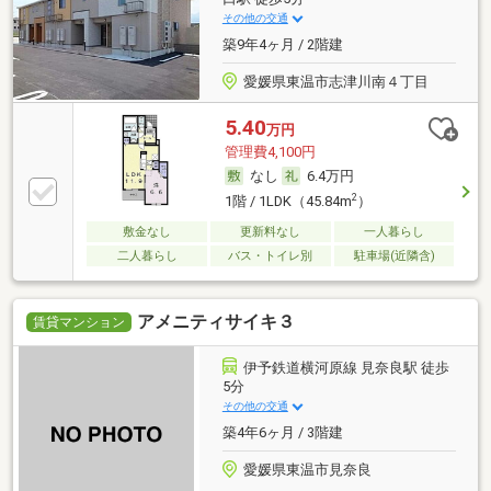
その他の交通
築9年4ヶ月 / 2階建
愛媛県東温市志津川南４丁目
5.40
万円
管理費4,100円
なし
6.4万円
2
1階 / 1LDK（45.84m
）
敷金なし
更新料なし
一人暮らし
二人暮らし
バス・トイレ別
駐車場(近隣含)
アメニティサイキ３
賃貸マンション
伊予鉄道横河原線 見奈良駅 徒歩
5分
その他の交通
築4年6ヶ月 / 3階建
愛媛県東温市見奈良