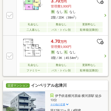
3.70
万円
管理費3,000円
なし
なし
2
2階 / 2DK（38m
）
礼金なし
敷金なし
更新料なし
二人暮らし
バス・トイレ別
駐車場(近隣含)
4.70
万円
管理費3,000円
なし
なし
2
3階 / 3K（45.54m
）
礼金なし
敷金なし
更新料なし
ファミリー
バス・トイレ別
駐車場(近隣含)
インペリアル志津川
賃貸マンション
伊予鉄道横河原線 横河原駅 徒歩
13分
その他の交通
築37年11ヶ月 / 4階建