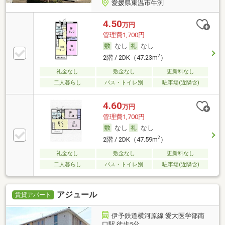
愛媛県東温市牛渕
4.50
万円
管理費1,700円
なし
なし
2
2階 / 2DK（47.23m
）
礼金なし
敷金なし
更新料なし
二人暮らし
バス・トイレ別
駐車場(近隣含)
4.60
万円
管理費1,700円
なし
なし
2
2階 / 2DK（47.59m
）
礼金なし
敷金なし
更新料なし
二人暮らし
バス・トイレ別
駐車場(近隣含)
アジュール
賃貸アパート
伊予鉄道横河原線 愛大医学部南
口駅 徒歩5分