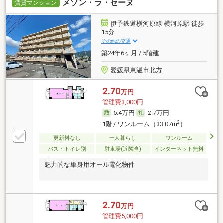
メゾン・ラ・セーヌ
賃貸マンション
伊予鉄道横河原線 横河原駅 徒歩
15分
その他の交通
築24年6ヶ月 / 5階建
愛媛県東温市北方
2.70
万円
管理費3,000円
5.4万円
2.7万円
2
1階 / ワンルーム（33.07m
）
更新料なし
一人暮らし
ワンルーム
バス・トイレ別
駐車場(近隣含)
インターネット無料
魅力的な単身用オール電化物件
2.70
万円
管理費5,000円