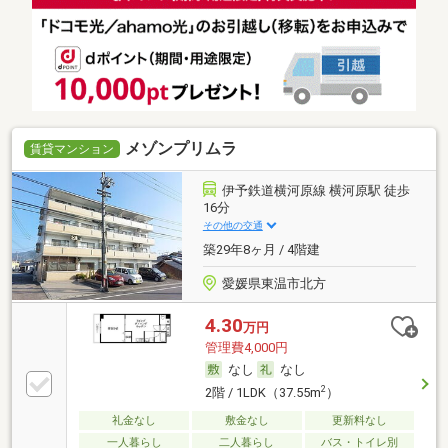
メゾンプリムラ
賃貸マンション
伊予鉄道横河原線 横河原駅 徒歩
16分
その他の交通
築29年8ヶ月 / 4階建
愛媛県東温市北方
4.30
万円
管理費4,000円
なし
なし
2
2階 / 1LDK（37.55m
）
礼金なし
敷金なし
更新料なし
一人暮らし
二人暮らし
バス・トイレ別