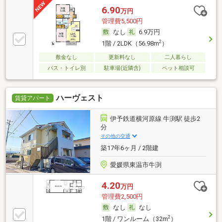
6.90
万円
管理費5,500円
なし
6.9万円
2
1階 / 2LDK（56.98m
）
敷金なし
更新料なし
二人暮らし
バス・トイレ別
駐車場(近隣含)
ペット相談可
ハーヴェスト
賃貸アパート
伊予鉄道横河原線 牛渕駅 徒歩2
分
その他の交通
築17年6ヶ月 / 2階建
愛媛県東温市牛渕
4.20
万円
管理費2,500円
なし
なし
2
1階 / ワンルーム（32m
）