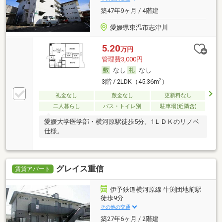
築47年9ヶ月 / 4階建
愛媛県東温市志津川
5.20
万円
管理費3,000円
なし
なし
2
3階 / 2LDK（45.36m
）
礼金なし
敷金なし
更新料なし
二人暮らし
バス・トイレ別
駐車場(近隣含)
愛媛大学医学部・横河原駅徒歩5分。1ＬＤＫのリノベ
仕様。
グレイス重信
賃貸アパート
伊予鉄道横河原線 牛渕団地前駅
徒歩9分
その他の交通
築27年6ヶ月 / 2階建