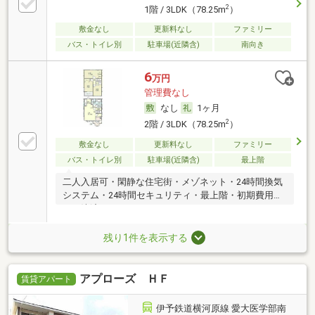
2
1階 / 3LDK（78.25m
）
敷金なし
更新料なし
ファミリー
バス・トイレ別
駐車場(近隣含)
南向き
6
万円
管理費なし
なし
1ヶ月
2
2階 / 3LDK（78.25m
）
敷金なし
更新料なし
ファミリー
バス・トイレ別
駐車場(近隣含)
最上階
二人入居可・閑静な住宅街・メゾネット・24時間換気
システム・24時間セキュリティ・最上階・初期費用カ
ード決済可
残り1件を表示する
アプローズ ＨＦ
賃貸アパート
伊予鉄道横河原線 愛大医学部南