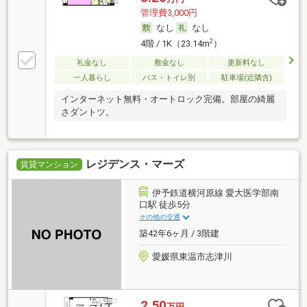
管理費3,000円
なし
なし
2
4階 / 1K（23.14m
）
礼金なし
敷金なし
更新料なし
一人暮らし
バス・トイレ別
駐車場(近隣含)
インターネット無料・オートロック完備。部屋の綺麗
さダントツ。
レジデンス・マーズ
賃貸マンション
伊予鉄道横河原線 愛大医学部南
口駅 徒歩5分
その他の交通
築42年6ヶ月 / 3階建
愛媛県東温市志津川
2.50
万円