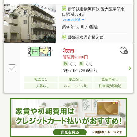
伊予鉄道横河原線 愛大医学部南
口駅 徒歩4分
その他の交通
築38年5ヶ月 / 3階建
愛媛県東温市横河原
3
万円
管理費2,000円
なし
なし
2
3階 / 1K（26.86m
）
礼金なし
敷金なし
更新料なし
一人暮らし
バス・トイレ別
駐車場(近隣含)