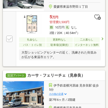
愛媛県東温市野田１丁目
5
万円
管理費3,500円
10万円
なし
2
2階 / 2DK（40.54m
）
礼金なし
更新料なし
二人暮らし
バス・トイレ別
駐車場(近隣含)
インターネット無料
大型ショッピングセンターの近く、洗練された街並み
が広がる東温市エリア。
カーサ・フェリーチェ（見奈良）
賃貸アパート
伊予鉄道横河原線 見奈良駅 徒歩
5分
その他の交通
築7年6ヶ月 / 2階建
愛媛県東温市見奈良