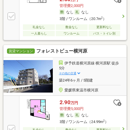
管理費2,000円
なし
なし
2
3階 / ワンルーム（20.7m
）
礼金なし
敷金なし
更新料なし
一人暮らし
ワンルーム
バス・トイレ別
フォレストビュー横河原
賃貸マンション
伊予鉄道横河原線 横河原駅 徒歩
5分
その他の交通
築24年6ヶ月 / 5階建
愛媛県東温市横河原
2.90
万円
管理費5,000円
なし
なし
2
3階 / ワンルーム（24.99m
）
礼金なし
敷金なし
更新料なし