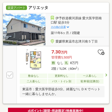
アリエッタ
賃貸アパート
伊予鉄道横河原線 愛大医学部南
口駅 徒歩3分
その他の交通
築11年6ヶ月 / 2階建
愛媛県東温市志津川南５丁目
7.30
万円
管理費5,500円
なし
8万円
2
2階 / 1LDK（60m
）
敷金なし
更新料なし
一人暮らし
二人暮らし
バス・トイレ別
駐車場(近隣含)
東温市：愛大医学部徒歩3分。綺麗な1ＬＤＫでペット
一緒に暮らしませんか。