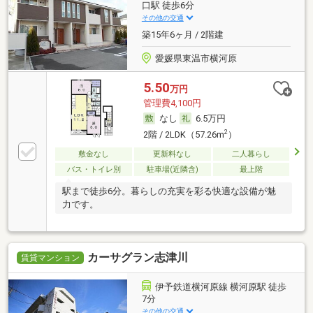
口駅 徒歩6分
その他の交通
築15年6ヶ月 / 2階建
愛媛県東温市横河原
5.50
万円
管理費4,100円
なし
6.5万円
2
2階 / 2LDK（57.26m
）
敷金なし
更新料なし
二人暮らし
バス・トイレ別
駐車場(近隣含)
最上階
駅まで徒歩6分。暮らしの充実を彩る快適な設備が魅
力です。
カーサグラン志津川
賃貸マンション
伊予鉄道横河原線 横河原駅 徒歩
7分
その他の交通