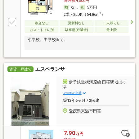
管理費4,500円
なし
5万円
2
2階 / 2LDK（64.86m
）
敷金なし
更新料なし
二人暮らし
バス・トイレ別
駐車場(近隣含)
最上階
小学校、中学校近く。
エスペランサ
賃貸一戸建て
伊予鉄道横河原線 田窪駅 徒歩5
分
その他の交通
築12年6ヶ月 / 2階建
愛媛県東温市田窪
7.90
万円