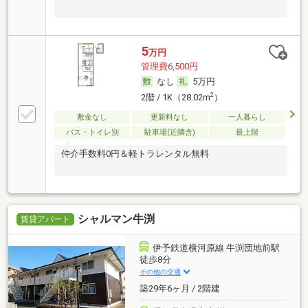
5
万円
管理費6,500円
なし
5万円
2
2階 / 1K（28.02m
）
敷金なし
更新料なし
一人暮らし
バス・トイレ別
駐車場(近隣含)
最上階
仲介手数料0円＆軽トラレンタル無料
シャルマン牛渕
賃貸アパート
伊予鉄道横河原線 牛渕団地前駅
徒歩8分
その他の交通
築29年6ヶ月 / 2階建