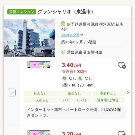
グランシャリオ（東温市）
賃貸マンション
伊予鉄道横河原線 横河原駅 徒歩
4分
その他の交通
築35年6ヶ月 / 6階建
愛媛県東温市横河原
3.40
万円
管理費3,000円
なし
なし
2
6階 / 1K（23.14m
）
礼金なし
敷金なし
更新料なし
一人暮らし
バス・トイレ別
駐車場(近隣含)
インターネット無料・オートロック完備。部屋の綺麗
さダントツ。
3.20
万円