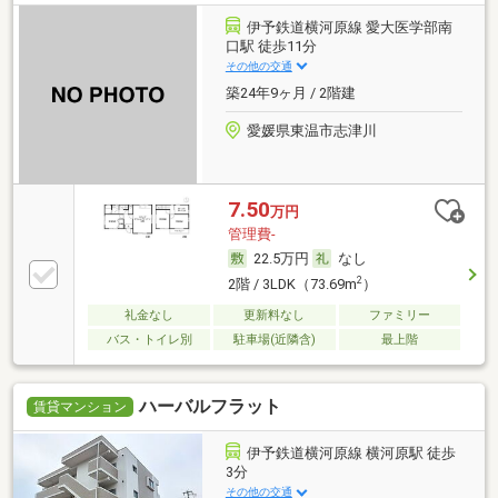
伊予鉄道横河原線 愛大医学部南
口駅 徒歩11分
その他の交通
築24年9ヶ月 / 2階建
愛媛県東温市志津川
7.50
万円
管理費-
22.5万円
なし
2
2階 / 3LDK（73.69m
）
礼金なし
更新料なし
ファミリー
バス・トイレ別
駐車場(近隣含)
最上階
ハーバルフラット
賃貸マンション
伊予鉄道横河原線 横河原駅 徒歩
3分
その他の交通