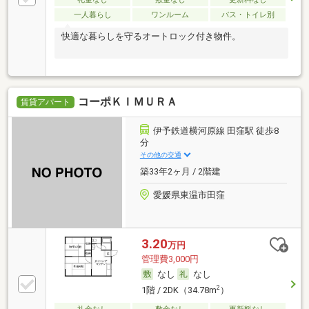
一人暮らし
ワンルーム
バス・トイレ別
快適な暮らしを守るオートロック付き物件。
コーポＫＩＭＵＲＡ
賃貸アパート
伊予鉄道横河原線 田窪駅 徒歩8
分
その他の交通
築33年2ヶ月 / 2階建
愛媛県東温市田窪
3.20
万円
管理費3,000円
なし
なし
2
1階 / 2DK（34.78m
）