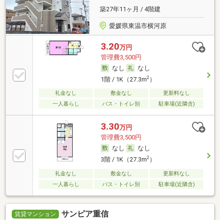
築27年11ヶ月 / 4階建
愛媛県東温市横河原
3.20
万円
管理費3,500円
なし
なし
2
1階 / 1K（27.3m
）
礼金なし
敷金なし
更新料なし
一人暮らし
バス・トイレ別
駐車場(近隣含)
3.30
万円
管理費3,500円
なし
なし
2
3階 / 1K（27.3m
）
礼金なし
敷金なし
更新料なし
一人暮らし
バス・トイレ別
駐車場(近隣含)
サンピア重信
賃貸マンション