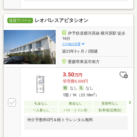
レオパレスアビタシオン
賃貸アパート
伊予鉄道横河原線 横河原駅 徒歩
16分
その他の交通
築25年3ヶ月 / 2階建
愛媛県東温市南方
3.50
万円
管理費6,500円
なし
なし
2
1階 / 1K（23.18m
）
礼金なし
敷金なし
更新料なし
一人暮らし
バス・トイレ別
駐車場(近隣含)
仲介手数料0円＆軽トラレンタル無料