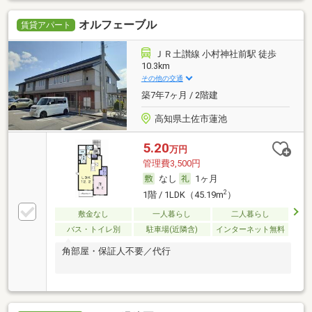
オルフェーブル
賃貸アパート
ＪＲ土讃線 小村神社前駅 徒歩
10.3km
その他の交通
築7年7ヶ月 / 2階建
高知県土佐市蓮池
5.20
万円
管理費3,500円
なし
1ヶ月
2
1階 / 1LDK（45.19m
）
敷金なし
一人暮らし
二人暮らし
バス・トイレ別
駐車場(近隣含)
インターネット無料
角部屋・保証人不要／代行