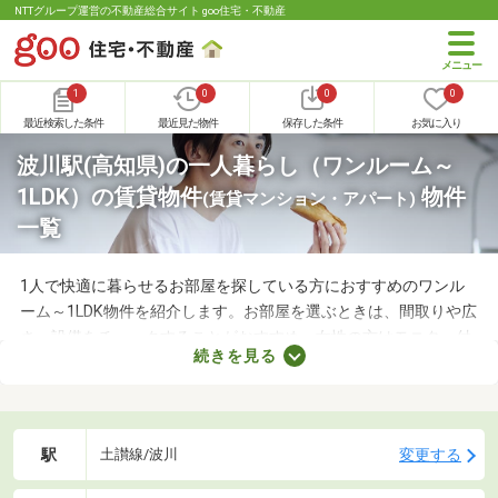
NTTグループ運営の不動産総合サイト goo住宅・不動産
1
0
0
0
最近検索した条件
最近見た物件
保存した条件
お気に入り
波川駅(高知県)の一人暮らし（ワンルーム～
1LDK）の賃貸物件
物件
(賃貸マンション・アパート)
一覧
1人で快適に暮らせるお部屋を探している方におすすめのワンル
ーム～1LDK物件を紹介します。お部屋を選ぶときは、間取りや広
さ、設備をチェックすることがおすすめ。女性の方はモニター付
続きを見る
きインターホンやオートロックの有無も見ておきましょう。セキ
ュリティが整っていて、間取りや家賃に納得できる物件を見つけ
れば、自分だけのくつろぎの空間を手に入れられますよ。
駅
変更する
土讃線/波川