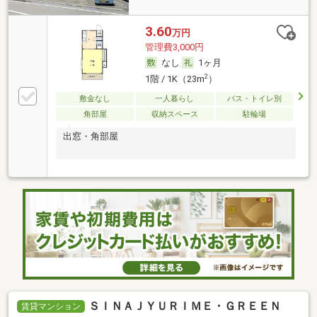
3.60
万円
管理費3,000円
なし
1ヶ月
2
1階 / 1K（23m
）
敷金なし
一人暮らし
バス・トイレ別
角部屋
収納スペース
駐輪場
出窓・角部屋
ＳＩＮＡＪＹＵＲＩＭＥ・ＧＲＥＥＮ
賃貸マンション