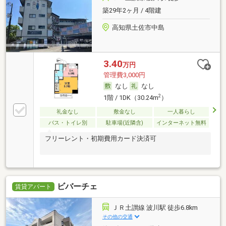
築29年2ヶ月 / 4階建
高知県土佐市中島
3.40
万円
管理費3,000円
なし
なし
2
1階 / 1DK（30.24m
）
礼金なし
敷金なし
一人暮らし
バス・トイレ別
駐車場(近隣含)
インターネット無料
フリーレント・初期費用カード決済可
ビバーチェ
賃貸アパート
ＪＲ土讃線 波川駅 徒歩6.8km
その他の交通