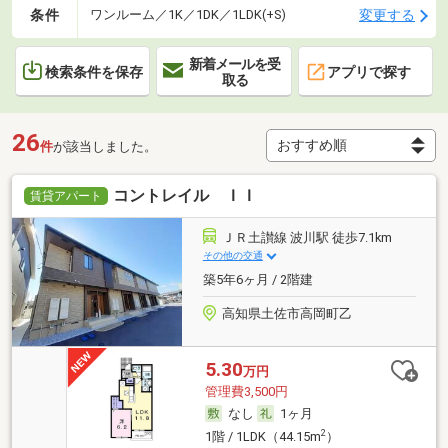
条件
変更する
ワンルーム／1K／1DK／1LDK(+S)
新着メールを受
検索条件を保存
アプリで探す
取る
26
件
が該当しました。
コントレイル ＩＩ
賃貸アパート
ＪＲ土讃線 波川駅 徒歩7.1km
その他の交通
築5年6ヶ月 / 2階建
高知県土佐市高岡町乙
5.30
万円
管理費3,500円
なし
1ヶ月
2
1階 / 1LDK（44.15m
）