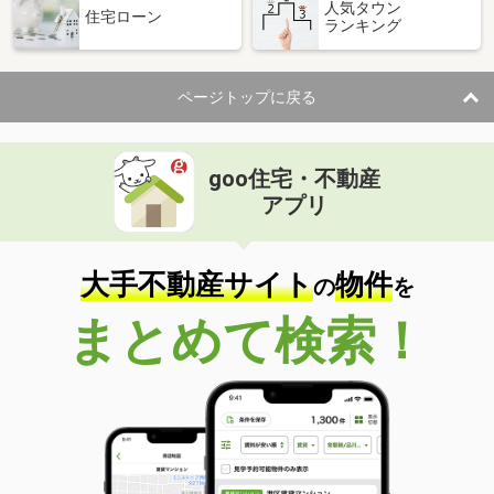
人気タウン
住宅ローン
ランキング
ページトップに戻る
goo住宅・不動産
アプリ
大手不動産サイト
物件
の
を
まとめて検索！