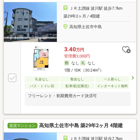
ＪＲ土讃線 波川駅 徒歩7.7km
築29年2ヶ月 / 4階建
高知県土佐市中島
3.40
万円
管理費3,000円
なし
なし
2
1階 / 1DK（30.24m
）
礼金なし
敷金なし
一人暮らし
バス・トイレ別
駐車場(近隣含)
インターネット無料
フリーレント・初期費用カード決済可
高知県土佐市中島 築29年2ヶ月 4階建
賃貸マンション
ＪＲ土讃線 波川駅 徒歩7.7km