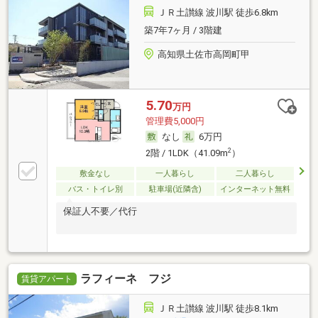
ＪＲ土讃線 波川駅 徒歩6.8km
築7年7ヶ月 / 3階建
高知県土佐市高岡町甲
5.70
万円
管理費5,000円
なし
6万円
2
2階 / 1LDK（41.09m
）
敷金なし
一人暮らし
二人暮らし
バス・トイレ別
駐車場(近隣含)
インターネット無料
保証人不要／代行
ラフィーネ フジ
賃貸アパート
ＪＲ土讃線 波川駅 徒歩8.1km