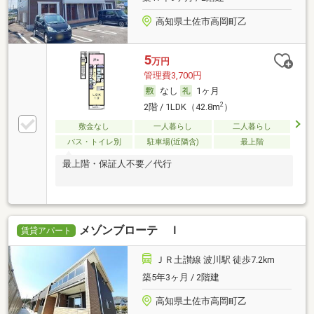
高知県土佐市高岡町乙
5
万円
管理費3,700円
なし
1ヶ月
2
2階 / 1LDK（42.8m
）
敷金なし
一人暮らし
二人暮らし
バス・トイレ別
駐車場(近隣含)
最上階
最上階・保証人不要／代行
メゾンブローテ Ｉ
賃貸アパート
ＪＲ土讃線 波川駅 徒歩7.2km
築5年3ヶ月 / 2階建
高知県土佐市高岡町乙