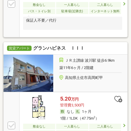
敷金なし
一人暮らし
二人暮らし
バス・トイレ別
駐車場(近隣含)
インターネット無料
保証人不要／代行
グランハピネス ＩＩＩ
賃貸アパート
ＪＲ土讃線 波川駅 徒歩6.9km
築11年6ヶ月 / 2階建
高知県土佐市高岡町甲
5.20
万円
管理費3,500円
なし
1ヶ月
2
1階 / 1LDK（47.75m
）
敷金なし
一人暮らし
二人暮らし