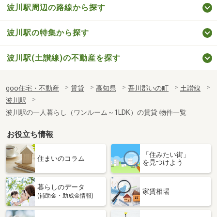
波川駅周辺の路線から探す
波川駅の特集から探す
波川駅(土讃線)の不動産を探す
goo住宅・不動産
賃貸
高知県
吾川郡いの町
土讃線
波川駅
波川駅の一人暮らし（ワンルーム～1LDK）の賃貸 物件一覧
お役立ち情報
「住みたい街」
住まいのコラム
を見つけよう
暮らしのデータ
家賃相場
(補助金・助成金情報)