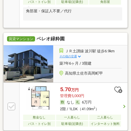
バス・トイレ別
駐車場(近隣含)
角部屋
角部屋・保証人不要／代行
ベレオ緑粋園
賃貸マンション
ＪＲ土讃線 波川駅 徒歩6.9km
その他の交通
築7年6ヶ月 / 3階建
高知県土佐市高岡町甲
5.70
万円
管理費5,000円
なし
6万円
2
2階 / 1LDK（41.09m
）
敷金なし
一人暮らし
二人暮らし
バス・トイレ別
駐車場(近隣含)
インターネット無料