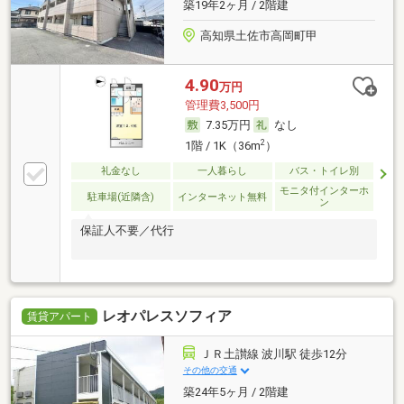
築19年2ヶ月 / 2階建
高知県土佐市高岡町甲
4.90
万円
管理費3,500円
7.35万円
なし
2
1階 / 1K（36m
）
礼金なし
一人暮らし
バス・トイレ別
モニタ付インターホ
駐車場(近隣含)
インターネット無料
ン
保証人不要／代行
レオパレスソフィア
賃貸アパート
ＪＲ土讃線 波川駅 徒歩12分
その他の交通
築24年5ヶ月 / 2階建