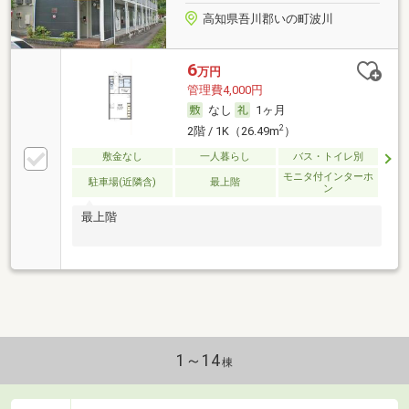
高知県吾川郡いの町波川
6
万円
管理費4,000円
なし
1ヶ月
2
2階 / 1K（26.49m
）
敷金なし
一人暮らし
バス・トイレ別
モニタ付インターホ
駐車場(近隣含)
最上階
ン
最上階
1～14
棟