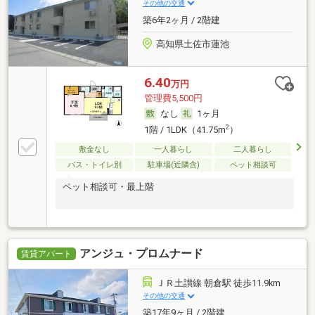
その他の交通
築6年2ヶ月 / 2階建
高知県土佐市蓮池
6.40
万円
管理費5,500円
なし
1ヶ月
2
1階 / 1LDK（41.75m
）
敷金なし
一人暮らし
二人暮らし
バス・トイレ別
駐車場(近隣含)
ペット相談可
ペット相談可・最上階
アンジュ・プロムナード
賃貸アパート
ＪＲ土讃線 朝倉駅 徒歩11.9km
その他の交通
築17年9ヶ月 / 2階建