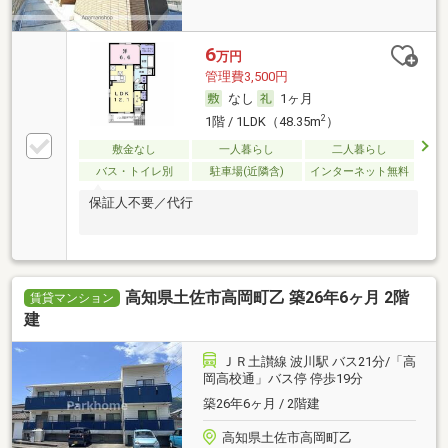
6
万円
管理費3,500円
なし
1ヶ月
2
1階 / 1LDK（48.35m
）
敷金なし
一人暮らし
二人暮らし
バス・トイレ別
駐車場(近隣含)
インターネット無料
保証人不要／代行
高知県土佐市高岡町乙 築26年6ヶ月 2階
賃貸マンション
建
ＪＲ土讃線 波川駅 バス21分/「高
岡高校通」バス停 停歩19分
築26年6ヶ月 / 2階建
高知県土佐市高岡町乙