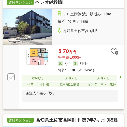
ベレオ緑粋園
賃貸マンション
ＪＲ土讃線 波川駅 徒歩6.8km
築7年7ヶ月 / 3階建
高知県土佐市高岡町甲
5.70
万円
管理費5,000円
なし
6万円
2
2階 / 1LDK（41.09m
）
敷金なし
一人暮らし
二人暮らし
バス・トイレ別
駐車場(近隣含)
インターネット無料
保証人不要／代行
高知県土佐市高岡町甲 築7年7ヶ月 3階建
賃貸マンション