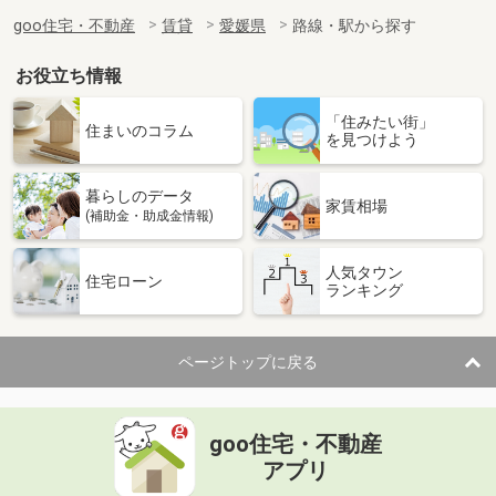
goo住宅・不動産
賃貸
愛媛県
路線・駅から探す
お役立ち情報
「住みたい街」
住まいのコラム
を見つけよう
暮らしのデータ
家賃相場
(補助金・助成金情報)
人気タウン
住宅ローン
ランキング
ページトップに戻る
goo住宅・不動産
アプリ