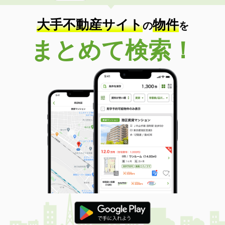
大手不動産サイト
物件
の
を
まとめて検索！