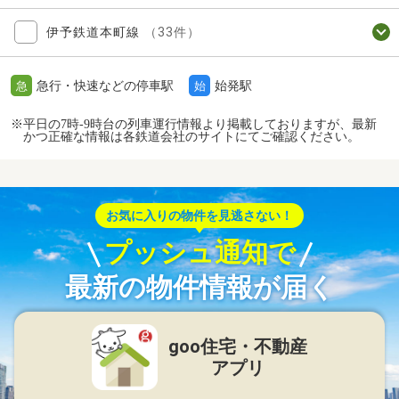
伊予鉄道本町線
（33件）
急行・快速などの停車駅
始発駅
急
始
※平日の7時-9時台の列車運行情報より掲載しておりますが、最新
かつ正確な情報は各鉄道会社のサイトにてご確認ください。
お気に入りの物件を見逃さない！
プッシュ通知で
最新の物件情報が届く
goo住宅・不動産
アプリ