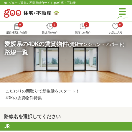
NTTグループ運営の不動産総合サイト goo住宅・不動産
0
0
0
0
最近検索した条件
最近見た物件
保存した条件
お気に入り
愛媛県の4DKの賃貸物件
(賃貸マンション・アパート)
路線一覧
こだわりの間取りで新生活をスタート！
4DKの賃貸物件特集
路線名を選択してください
JR