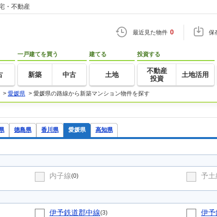
住宅・不動産
0
最近見た物件
保
一戸建てを買う
建てる
投資する
不動産
古
新築
中古
土地
土地活用
投資
>
愛媛県
>
愛媛県の路線から新築マンション物件を探す
県
徳島県
香川県
愛媛県
高知県
内子線
予土
(0)
伊予鉄道郡中線
伊予
(3)