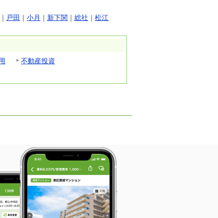
｜
戸田
｜
小月
｜
新下関
｜
総社
｜
松江
用
不動産投資