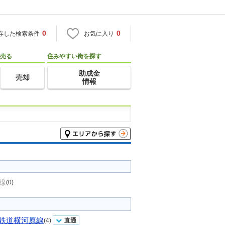
0
0
存した検索条件
お気に入り
売る
住みやすい街を探す
助成金
売却
情報
線
(0)
鉄道横河原線
(4)
直通