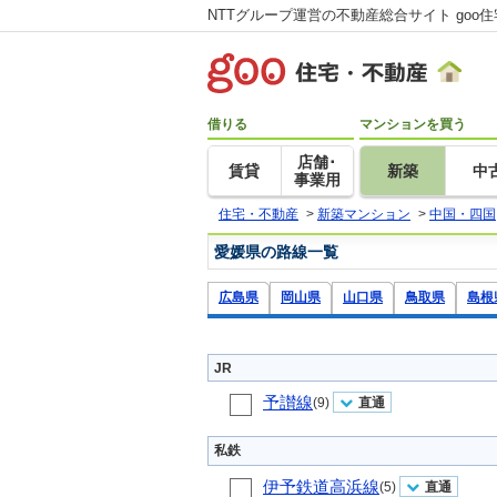
NTTグループ運営の不動産総合サイト goo
借りる
マンションを買う
店舗･
賃貸
新築
中
事業用
住宅・不動産
>
新築マンション
>
中国・四国
愛媛県の路線一覧
広島県
岡山県
山口県
鳥取県
島根
JR
予讃線
(9)
直通
私鉄
伊予鉄道高浜線
(5)
直通