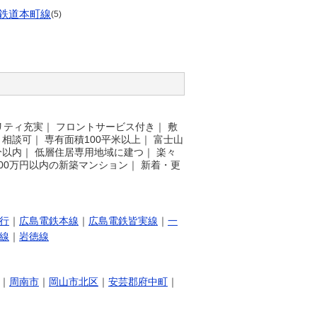
鉄道本町線
(5)
リティ充実
｜
フロントサービス付き
｜
敷
ト相談可
｜
専有面積100平米以上
｜
富士山
分以内
｜
低層住居専用地域に建つ
｜
楽々
500万円以内の新築マンション
｜
新着・更
行
｜
広島電鉄本線
｜
広島電鉄皆実線
｜
一
線
｜
岩徳線
｜
周南市
｜
岡山市北区
｜
安芸郡府中町
｜