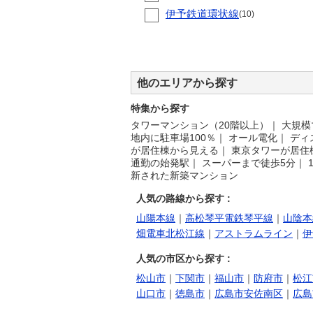
伊予鉄道環状線
(10)
他のエリアから探す
特集から探す
タワーマンション（20階以上）
｜
大規模
地内に駐車場100％
｜
オール電化
｜
ディ
が居住棟から見える
｜
東京タワーが居住
通勤の始発駅
｜
スーパーまで徒歩5分
｜
新された新築マンション
人気の路線から探す :
山陽本線
｜
高松琴平電鉄琴平線
｜
山陰本
畑電車北松江線
｜
アストラムライン
｜
伊
人気の市区から探す :
松山市
｜
下関市
｜
福山市
｜
防府市
｜
松江
山口市
｜
徳島市
｜
広島市安佐南区
｜
広島