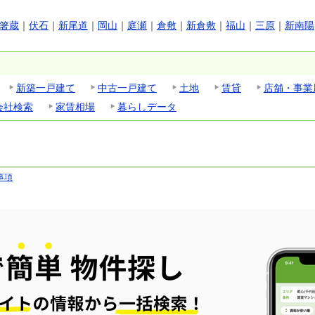
箸蔵
｜
伏石
｜
新尾道
｜
岡山
｜
庭瀬
｜
倉敷
｜
新倉敷
｜
福山
｜
三原
｜
新南陽
新築一戸建て
中古一戸建て
土地
賃貸
店舗・事業
会社検索
家賃相場
暮らしデータ
事項