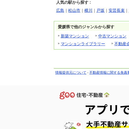
人気の駅から探す :
広島
｜
松山市
｜
横川
｜
戸坂
｜
安芸長束
｜
愛媛県で他のジャンルから探す
新築マンション
中古マンション
マンションライブラリー
不動産
情報提供元について
-
不動産情報に関する免責