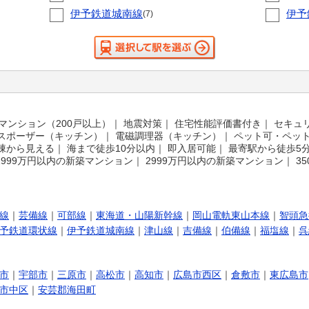
伊予鉄道城南線
伊予
(7)
マンション（200戸以上）
｜
地震対策
｜
住宅性能評価書付き
｜
セキュ
スポーザー（キッチン）
｜
電磁調理器（キッチン）
｜
ペット可・ペッ
棟から見える
｜
海まで徒歩10分以内
｜
即入居可能
｜
最寄駅から徒歩5
1999万円以内の新築マンション
｜
2999万円以内の新築マンション
｜
3
線
｜
芸備線
｜
可部線
｜
東海道・山陽新幹線
｜
岡山電軌東山本線
｜
智頭急
予鉄道環状線
｜
伊予鉄道城南線
｜
津山線
｜
吉備線
｜
伯備線
｜
福塩線
｜
呉
市
｜
宇部市
｜
三原市
｜
高松市
｜
高知市
｜
広島市西区
｜
倉敷市
｜
東広島市
市中区
｜
安芸郡海田町