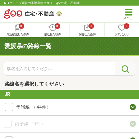
NTTグループ運営の不動産総合サイト goo住宅・不動産
0
0
0
0
最近検索した条件
最近見た物件
保存した条件
お気に入り
愛媛県の路線一覧
路線名を選択してください
JR
予讃線
（44件）
内子線
（0件）