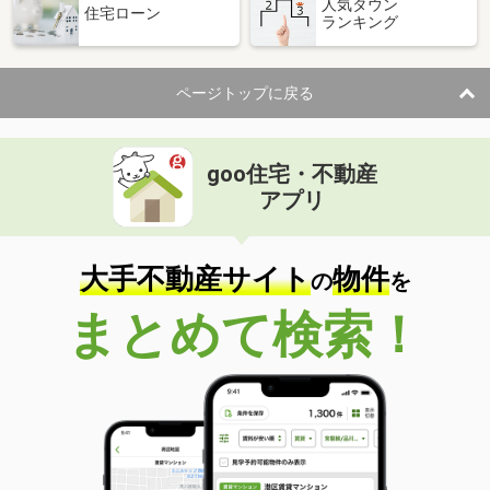
人気タウン
住宅ローン
ランキング
ページトップに戻る
goo住宅・不動産
アプリ
大手不動産サイト
物件
の
を
まとめて検索！