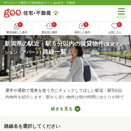
NTTグループ運営の不動産総合サイト goo住宅・不動産
0
0
0
0
最近検索した条件
最近見た物件
保存した条件
お気に入り
新潟県の駅近・駅５分以内の賃貸物件
(賃貸マン
路線一覧
ション・アパート)
通学や通勤で電車を使う方にチェックしてほしい駅近・駅5分以
内物件を紹介します。駅から近い物件は朝の時間にゆとりが持て
るだけでなく、スーパーやコンビニなどの店舗が充実しているこ
続きを見る
とも魅力。物件数も多いので、間取りや家賃などから自由に選べ
ます。理想の駅近物件を見つけて、快適な生活をスタートしまし
ょう。
路線名を選択してください