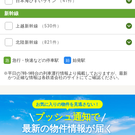
日本海ひすいライン
（41件）
新幹線
上越新幹線
（530件）
北陸新幹線
（821件）
急行・快速などの停車駅
始発駅
急
始
※平日の7時-9時台の列車運行情報より掲載しておりますが、最新
かつ正確な情報は各鉄道会社のサイトにてご確認ください。
お気に入りの物件を見逃さない！
プッシュ通知で
最新の物件情報が届く