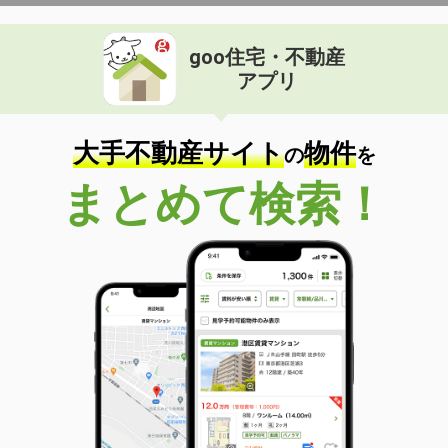
goo住宅・不動産
アプリ
大手不動産サイト
物件
の
を
まとめて検索！