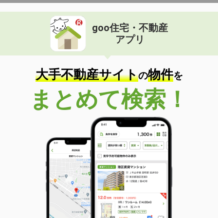
goo住宅・不動産
アプリ
大手不動産サイト
物件
の
を
まとめて検索！