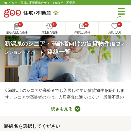
NTTグループ運営の不動産総合サイト goo住宅・不動産
0
0
0
0
最近検索した条件
最近見た物件
保存した条件
お気に入り
新潟県のシニア・高齢者向けの賃貸物件
(賃貸マ
路線一覧
ンション・アパート)
65歳以上のシニアや高齢者でも入居しやすい賃貸物件を紹介しま
す。シニアや高齢者の方は、入居審査に通りにくい・設備不足の
部屋だと暮らしにくいなどの点に注意が必要です。シニア・高齢
続きを見る
者向けの物件はバリアフリー仕様が多いので、足腰が悪くても不
便なく生活できるでしょう。充実したセカンドライフを始めるた
めにも、お気に入りの物件を見つけてくださいね。
路線名を選択してください