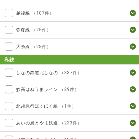
越後線
（107件）
弥彦線
（25件）
大糸線
（28件）
私鉄
しなの鉄道北しなの
（337件）
妙高はねうまライン
（29件）
北越急行ほくほく線
（1件）
あいの風とやま鉄道
（233件）