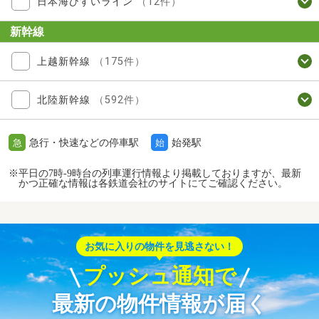
日本海ひすいライン
（12件）
新幹線
上越新幹線
（175件）
北陸新幹線
（592件）
急行・快速などの停車駅
始発駅
急
始
※平日の7時-9時台の列車運行情報より掲載しておりますが、最新
かつ正確な情報は各鉄道会社のサイトにてご確認ください。
お気に入りの物件を見逃さない！
プッシュ通知で
最新の物件情報が届く