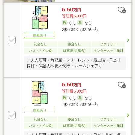
6.60
万円
管理費5,000円
なし
なし
2
2階 / 3DK（52.46m
）
動画あり
礼金なし
敷金なし
ファミリー
バス・トイレ別
駐車場(近隣含)
インターネット無料
二人入居可・角部屋・フリーレント・最上階・日当り
良好・保証人不要／代行 ・ルームシェア可
6.60
万円
管理費5,000円
なし
なし
2
1階 / 3DK（52.46m
）
動画あり
礼金なし
敷金なし
ファミリー
バス・トイレ別
駐車場(近隣含)
インターネット無料