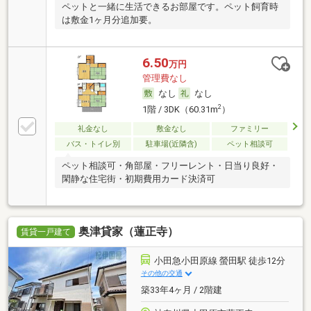
ペットと一緒に生活できるお部屋です。ペット飼育時
は敷金1ヶ月分追加要。
6.50
万円
管理費なし
なし
なし
2
1階 / 3DK（60.31m
）
礼金なし
敷金なし
ファミリー
バス・トイレ別
駐車場(近隣含)
ペット相談可
ペット相談可・角部屋・フリーレント・日当り良好・
閑静な住宅街・初期費用カード決済可
奥津貸家（蓮正寺）
賃貸一戸建て
小田急小田原線 螢田駅 徒歩12分
その他の交通
築33年4ヶ月 / 2階建