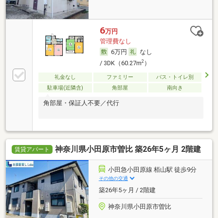
6
万円
管理費なし
6万円
なし
2
/ 3DK（60.27m
）
礼金なし
ファミリー
バス・トイレ別
駐車場(近隣含)
角部屋
南向き
角部屋・保証人不要／代行
神奈川県小田原市曽比 築26年5ヶ月 2階建
賃貸アパート
小田急小田原線 栢山駅 徒歩9分
その他の交通
築26年5ヶ月 / 2階建
神奈川県小田原市曽比