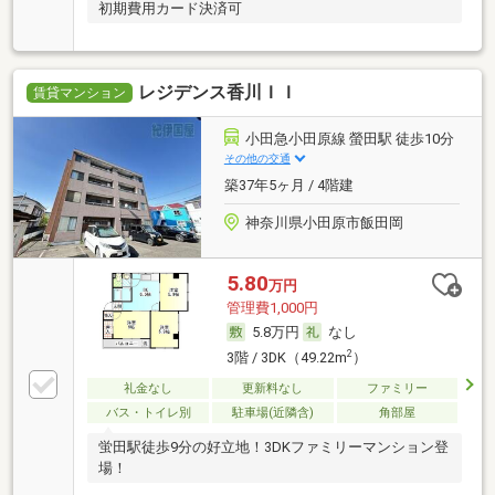
初期費用カード決済可
レジデンス香川ＩＩ
賃貸マンション
小田急小田原線 螢田駅 徒歩10分
その他の交通
築37年5ヶ月 / 4階建
神奈川県小田原市飯田岡
5.80
万円
管理費1,000円
5.8万円
なし
2
3階 / 3DK（49.22m
）
礼金なし
更新料なし
ファミリー
バス・トイレ別
駐車場(近隣含)
角部屋
蛍田駅徒歩9分の好立地！3DKファミリーマンション登
場！