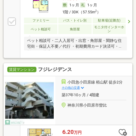
1ヶ月
1ヶ月
2
1階 / 3DK（57.55m
）
ファミリー
バス・トイレ別
駐車場(近隣含)
モニタ付インターホ
ペット相談可
角部屋
ン
ペット相談可・二人入居可・出窓・角部屋・閑静な住
宅街・保証人不要／代行 ・初期費用カード決済可・家
賃カード決済可
フジレジデンス
賃貸マンション
小田急小田原線 栢山駅 徒歩2分
その他の交通
築37年10ヶ月 / 4階建
神奈川県小田原市曽比
6.20
万円