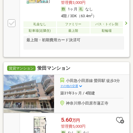
管理費3,000円
1ヶ月
なし
2
4階 / 3DK（63.4m
）
礼金なし
ファミリー
バス・トイレ別
駐車場(近隣含)
最上階
駐輪場
最上階・初期費用カード決済可
蛍田マンション
賃貸マンション
小田急小田原線 螢田駅 徒歩3分
その他の交通
築31年3ヶ月 / 4階建
神奈川県小田原市蓮正寺
5.60
万円
管理費5,000円
なし
なし