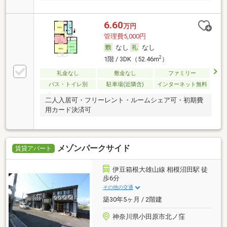
6.60
万円
管理費5,000円
なし
なし
2
1階 / 3DK（52.46m
）
礼金なし
敷金なし
ファミリー
バス・トイレ別
駐車場(近隣含)
インターネット無料
二人入居可・フリーレント・ルームシェア可・初期費
用カード決済可
メゾンパークサイド
賃貸アパート
伊豆箱根大雄山線 相模沼田駅 徒
歩6分
その他の交通
築30年5ヶ月 / 2階建
神奈川県小田原市北ノ窪