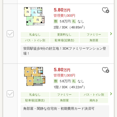
5.80
万円
管理費1,000円
5.8万円
なし
2
2階 / 3DK（48.85m
）
礼金なし
更新料なし
ファミリー
バス・トイレ別
駐車場(近隣含)
角部屋
蛍田駅徒歩9分の好立地！3DKファミリーマンション登
場！
5.80
万円
管理費1,000円
5.8万円
なし
2
1階 / 3DK（49.22m
）
礼金なし
ファミリー
バス・トイレ別
駐車場(近隣含)
角部屋
南向き
角部屋・閑静な住宅街・初期費用カード決済可