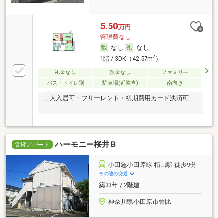
5.50
万円
管理費なし
なし
なし
2
1階 / 3DK（42.57m
）
礼金なし
敷金なし
ファミリー
バス・トイレ別
駐車場(近隣含)
南向き
二人入居可・フリーレント・初期費用カード決済可
ハーモニー桜井Ｂ
賃貸アパート
小田急小田原線 栢山駅 徒歩9分
その他の交通
築33年 / 2階建
神奈川県小田原市曽比