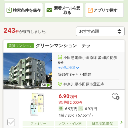
新着メールを受
検索条件を保存
アプリで探す
取る
243
件
が該当しました。
グリーンマンション テラ
賃貸マンション
小田急電鉄小田原線 螢田駅 徒歩
6分
その他の交通
築36年8ヶ月 / 4階建
神奈川県小田原市蓮正寺
6.90
万円
管理費2,000円
6.9万円
6.9万円
2
1階 / 3DK（57.55m
）
ファミリー
バス・トイレ別
駐車場(近隣含)