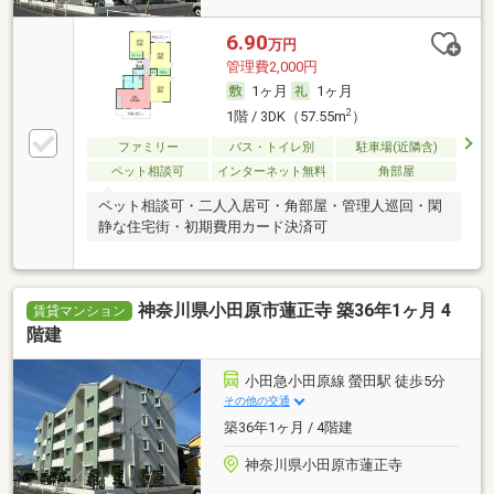
6.90
万円
管理費2,000円
1ヶ月
1ヶ月
2
1階 / 3DK（57.55m
）
ファミリー
バス・トイレ別
駐車場(近隣含)
ペット相談可
インターネット無料
角部屋
ペット相談可・二人入居可・角部屋・管理人巡回・閑
静な住宅街・初期費用カード決済可
神奈川県小田原市蓮正寺 築36年1ヶ月 4
賃貸マンション
階建
小田急小田原線 螢田駅 徒歩5分
その他の交通
築36年1ヶ月 / 4階建
神奈川県小田原市蓮正寺