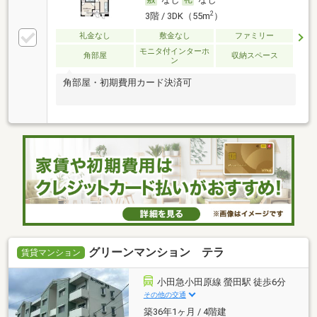
2
3階 / 3DK（55m
）
礼金なし
敷金なし
ファミリー
モニタ付インターホ
角部屋
収納スペース
ン
角部屋・初期費用カード決済可
グリーンマンション テラ
賃貸マンション
小田急小田原線 螢田駅 徒歩6分
その他の交通
築36年1ヶ月 / 4階建