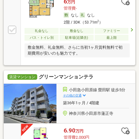
6
万円
管理費-
なし
なし
2
2階 / 3DK（53.71m
）
礼金なし
敷金なし
ファミリー
バス・トイレ別
駐車場(近隣含)
最上階
敷金無料、礼金無料、さらに当初1ヶ月賃料無料で初
期費用が安いのも魅力です。
グリーンマンションテラ
賃貸マンション
小田急小田原線 螢田駅 徒歩5分
その他の交通
築36年1ヶ月 / 4階建
神奈川県小田原市蓮正寺
6.90
万円
管理費2,000円