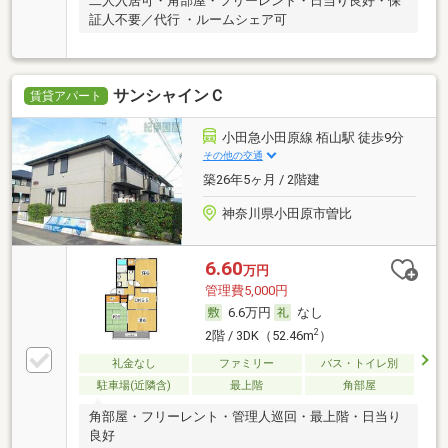
二人入居可・角部屋・フリーレント・日当り良好・保
証人不要／代行 ・ルームシェア可
サンシャインＣ
賃貸アパート
小田急小田原線 栢山駅 徒歩9分
その他の交通
築26年5ヶ月 / 2階建
神奈川県小田原市曽比
6.60
万円
管理費5,000円
6.6万円
なし
2
2階 / 3DK（52.46m
）
礼金なし
ファミリー
バス・トイレ別
駐車場(近隣含)
最上階
角部屋
角部屋・フリーレント・管理人巡回・最上階・日当り
良好