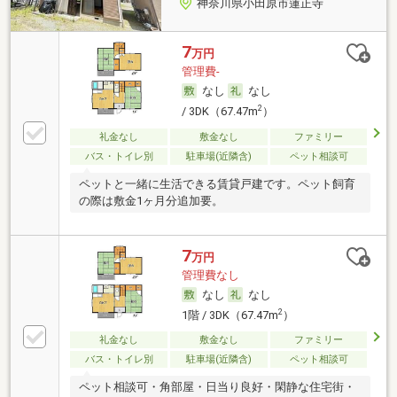
神奈川県小田原市蓮正寺
7
万円
管理費-
なし
なし
2
/ 3DK（67.47m
）
礼金なし
敷金なし
ファミリー
バス・トイレ別
駐車場(近隣含)
ペット相談可
ペットと一緒に生活できる賃貸戸建です。ペット飼育
の際は敷金1ヶ月分追加要。
7
万円
管理費なし
なし
なし
2
1階 / 3DK（67.47m
）
礼金なし
敷金なし
ファミリー
バス・トイレ別
駐車場(近隣含)
ペット相談可
ペット相談可・角部屋・日当り良好・閑静な住宅街・