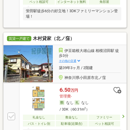
ペット相談可
インターネット無料
角部屋
蛍田駅徒歩6分の好立地！3DKファミリーマンション登
場！
木村貸家（北ノ窪）
賃貸一戸建て
伊豆箱根大雄山線 相模沼田駅 徒
歩3分
その他の交通
築39年3ヶ月 / 2階建
神奈川県小田原市北ノ窪
6.50
万円
管理費-
なし
なし
2
/ 3DK（60.31m
）
礼金なし
敷金なし
ファミリー
バス・トイレ別
駐車場(近隣含)
ペット相談可