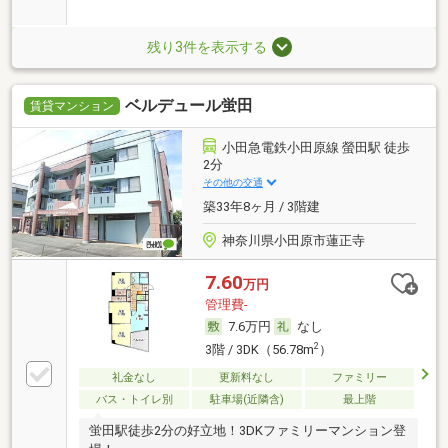
残り3件を表示する
ベルデュール蛍田
賃貸マンション
小田急電鉄小田原線 螢田駅 徒歩
2分
その他の交通
築33年8ヶ月 / 3階建
神奈川県小田原市蓮正寺
7.60
万円
管理費-
7.6万円
なし
2
3階 / 3DK（56.78m
）
礼金なし
更新料なし
ファミリー
バス・トイレ別
駐車場(近隣含)
最上階
蛍田駅徒歩2分の好立地！3DKファミリーマンション登