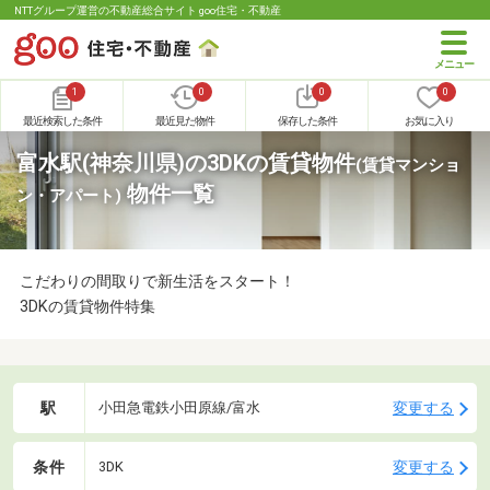
NTTグループ運営の不動産総合サイト goo住宅・不動産
1
0
0
0
最近検索した条件
最近見た物件
保存した条件
お気に入り
富水駅(神奈川県)の3DKの賃貸物件
(賃貸マンショ
物件一覧
ン・アパート)
こだわりの間取りで新生活をスタート！
3DKの賃貸物件特集
駅
変更する
小田急電鉄小田原線/富水
条件
変更する
3DK