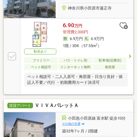
神奈川県小田原市蓮正寺
6.90
万円
管理費2,000円
6.9万円
6.9万円
2
1階 / 3DK（57.55m
）
動画あり
ファミリー
バス・トイレ別
駐車場(近隣含)
ペット相談可
インターネット無料
角部屋
ペット相談可・二人入居可・角部屋・日当り良好・保
証人不要／代行 ・初期費用カード決済可
ＶＩＶＡパレットＡ
賃貸アパート
小田急小田原線 富水駅 徒歩10分
その他の交通
築32年7ヶ月 / 2階建