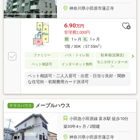
神奈川県小田原市蓮正寺
6.90
万円
管理費2,000円
1ヶ月
1ヶ月
2
1階 / 3DK（57.55m
）
ファミリー
バス・トイレ別
駐車場(近隣含)
モニタ付インターホ
ペット相談可
インターネット無料
ン
ペット相談可・二人入居可・出窓・日当り良好・閑静
な住宅街・初期費用カード決済可
メープルハウス
テラスハウス
小田急小田原線 富水駅 徒歩10分
築30年4ヶ月 / 2階建
神奈川県小田原市蓮正寺