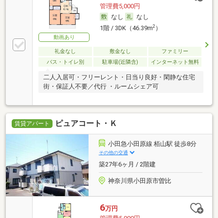
管理費5,000円
なし
なし
2
1階 / 3DK（46.39m
）
動画あり
礼金なし
敷金なし
ファミリー
バス・トイレ別
駐車場(近隣含)
インターネット無料
二人入居可・フリーレント・日当り良好・閑静な住宅
街・保証人不要／代行 ・ルームシェア可
ピュアコート・Ｋ
賃貸アパート
小田急小田原線 栢山駅 徒歩8分
その他の交通
築27年6ヶ月 / 2階建
神奈川県小田原市曽比
6
万円