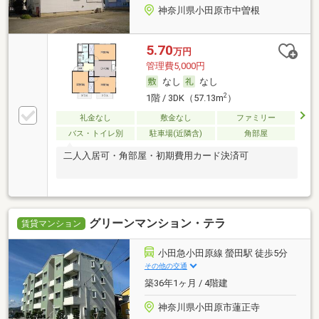
神奈川県小田原市中曽根
5.70
万円
管理費5,000円
なし
なし
2
1階 / 3DK（57.13m
）
礼金なし
敷金なし
ファミリー
バス・トイレ別
駐車場(近隣含)
角部屋
二人入居可・角部屋・初期費用カード決済可
グリーンマンション・テラ
賃貸マンション
小田急小田原線 螢田駅 徒歩5分
その他の交通
築36年1ヶ月 / 4階建
神奈川県小田原市蓮正寺