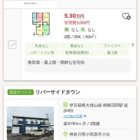
5.30
万円
管理費5,000円
なし
なし
2
2階 / 3DK（50m
）
礼金なし
敷金なし
ファミリー
バス・トイレ別
駐車場(近隣含)
最上階
角部屋・最上階・閑静な住宅街
リバーサイドタウン
賃貸アパート
伊豆箱根大雄山線 相模沼田駅 徒
歩8分
その他の交通
築41年6ヶ月 / 2階建
神奈川県小田原市小台