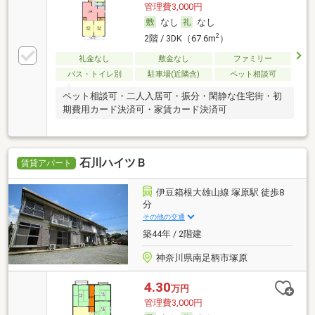
管理費3,000円
なし
なし
2
2階 / 3DK（67.6m
）
礼金なし
敷金なし
ファミリー
バス・トイレ別
駐車場(近隣含)
ペット相談可
ペット相談可・二人入居可・振分・閑静な住宅街・初
期費用カード決済可・家賃カード決済可
石川ハイツＢ
賃貸アパート
伊豆箱根大雄山線 塚原駅 徒歩8
分
その他の交通
築44年 / 2階建
神奈川県南足柄市塚原
4.30
万円
管理費3,000円