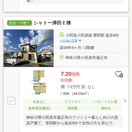
場！
シャトー津田Ｅ棟
賃貸一戸建て
小田急小田原線 螢田駅 徒歩8分
その他の交通
築36年9ヶ月 / 2階建
神奈川県小田原市蓮正寺
7.20
万円
管理費-
7.2万円
なし
2
/ 3DK（64.03m
）
礼金なし
ファミリー
バス・トイレ別
駐車場(近隣含)
角部屋
南向き
神奈川県小田原市蓮正寺のファミリー暮らし向けの賃
貸戸建て。蛍田駅から徒歩8分で女性の方も安心で
す。