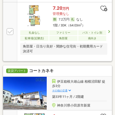
7.20
万円
管理費なし
7.2万円
なし
2
1階 / 3DK（64.03m
）
礼金なし
ファミリー
バス・トイレ別
駐車場(近隣含)
角部屋
南向き
角部屋・日当り良好・閑静な住宅街・初期費用カード
決済可
コートカネキ
賃貸アパート
伊豆箱根大雄山線 相模沼田駅 徒
歩3分
その他の交通
築33年11ヶ月 / 2階建
神奈川県小田原市新屋