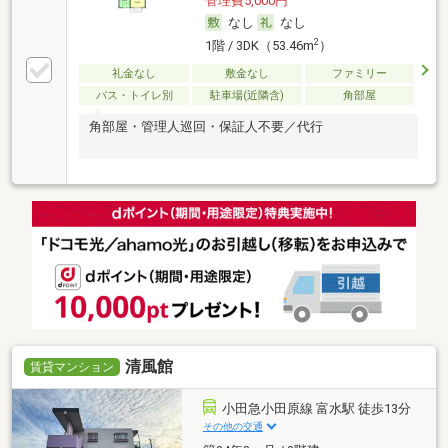
管理費5,000円
なし
なし
2
1階 / 3DK（53.46m
）
礼金なし
敷金なし
ファミリー
バス・トイレ別
駐車場(近隣含)
角部屋
角部屋・管理人巡回・保証人不要／代行
清風館
賃貸マンション
小田急小田原線 富水駅 徒歩13分
その他の交通