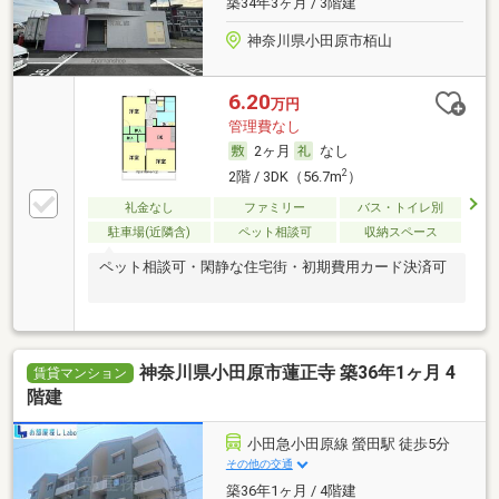
築34年3ヶ月 / 3階建
神奈川県小田原市栢山
6.20
万円
管理費なし
2ヶ月
なし
2
2階 / 3DK（56.7m
）
礼金なし
ファミリー
バス・トイレ別
駐車場(近隣含)
ペット相談可
収納スペース
ペット相談可・閑静な住宅街・初期費用カード決済可
神奈川県小田原市蓮正寺 築36年1ヶ月 4
賃貸マンション
階建
小田急小田原線 螢田駅 徒歩5分
その他の交通
築36年1ヶ月 / 4階建