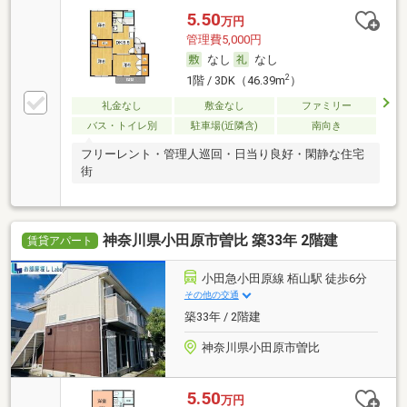
5.50
万円
管理費5,000円
なし
なし
2
1階 / 3DK（46.39m
）
礼金なし
敷金なし
ファミリー
バス・トイレ別
駐車場(近隣含)
南向き
フリーレント・管理人巡回・日当り良好・閑静な住宅
街
神奈川県小田原市曽比 築33年 2階建
賃貸アパート
小田急小田原線 栢山駅 徒歩6分
その他の交通
築33年 / 2階建
神奈川県小田原市曽比
5.50
万円