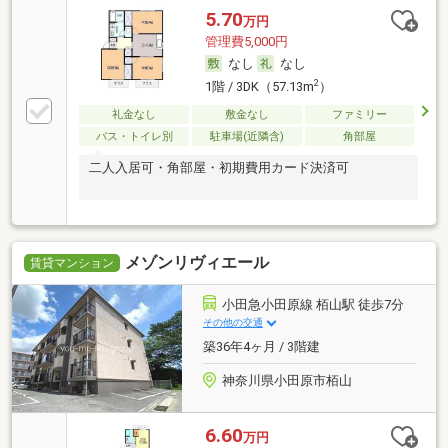
5.70
万円
管理費5,000円
なし
なし
2
1階 / 3DK（57.13m
）
礼金なし
敷金なし
ファミリー
バス・トイレ別
駐車場(近隣含)
角部屋
二人入居可・角部屋・初期費用カード決済可
メゾンリヴィエール
賃貸マンション
小田急小田原線 栢山駅 徒歩7分
その他の交通
築36年4ヶ月 / 3階建
神奈川県小田原市栢山
6.60
万円