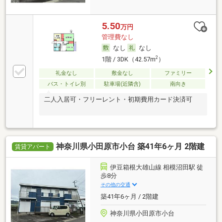
5.50
万円
管理費なし
なし
なし
2
1階 / 3DK（42.57m
）
礼金なし
敷金なし
ファミリー
バス・トイレ別
駐車場(近隣含)
南向き
二人入居可・フリーレント・初期費用カード決済可
神奈川県小田原市小台 築41年6ヶ月 2階建
賃貸アパート
伊豆箱根大雄山線 相模沼田駅 徒
歩8分
その他の交通
築41年6ヶ月 / 2階建
神奈川県小田原市小台