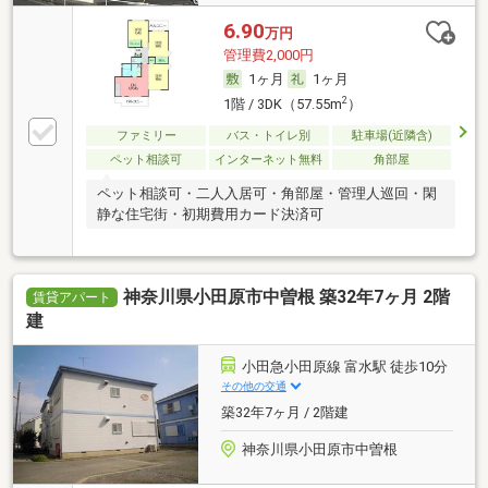
6.90
万円
管理費2,000円
1ヶ月
1ヶ月
2
1階 / 3DK（57.55m
）
ファミリー
バス・トイレ別
駐車場(近隣含)
ペット相談可
インターネット無料
角部屋
ペット相談可・二人入居可・角部屋・管理人巡回・閑
静な住宅街・初期費用カード決済可
神奈川県小田原市中曽根 築32年7ヶ月 2階
賃貸アパート
建
小田急小田原線 富水駅 徒歩10分
その他の交通
築32年7ヶ月 / 2階建
神奈川県小田原市中曽根