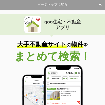
ページトップに戻る
goo住宅・不動産
アプリ
大手不動産サイト
物件
の
を
まとめて検索！