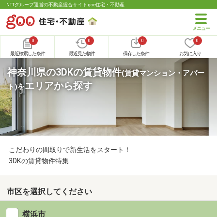
NTTグループ運営の不動産総合サイト goo住宅・不動産
0
0
0
0
最近検索した条件
最近見た物件
保存した条件
お気に入り
神奈川県の3DKの賃貸物件
(賃貸マンション・アパー
エリアから探す
ト)
を
こだわりの間取りで新生活をスタート！
3DKの賃貸物件特集
市区を選択してください
横浜市