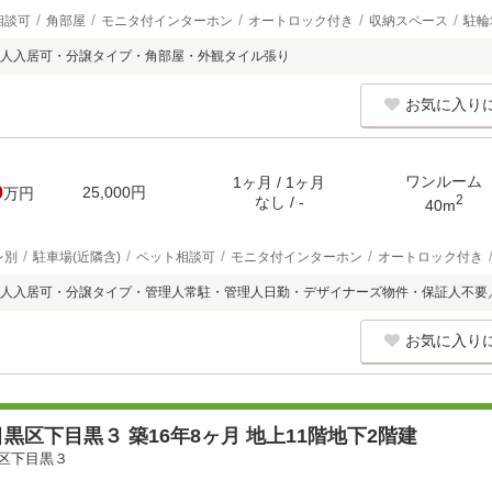
相談可
角部屋
モニタ付インターホン
オートロック付き
収納スペース
駐輪
人入居可・分譲タイプ・角部屋・外観タイル張り
お気に入り
ワンルーム
1ヶ月 / 1ヶ月
0
25,000円
万円
2
なし / -
40m
レ別
駐車場(近隣含)
ペット相談可
モニタ付インターホン
オートロック付き
人入居可・分譲タイプ・管理人常駐・管理人日勤・デザイナーズ物件・保証人不要
お気に入り
黒区下目黒３ 築16年8ヶ月 地上11階地下2階建
区下目黒３