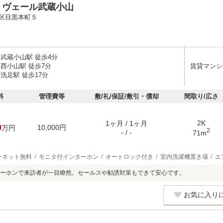
・ヴェール武蔵小山
区目黒本町５
 武蔵小山駅 徒歩4分
 西小山駅 徒歩7分
賃貸マンシ
洗足駅 徒歩17分
料
管理費等
敷/礼/保証/敷引・償却
間取り/広さ
2K
1ヶ月 / 1ヶ月
0
10,000円
万円
2
- / -
71m
ーネット無料
モニタ付インターホン
オートロック付き
室内洗濯機置き場
エ
ーホンで来訪者が一目瞭然。セールスや勧誘対策もできて安心です。
お気に入り