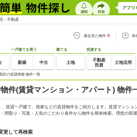
住宅・不動産
0
最近見た物件
保
一戸建てを買う
建てる
投資する
不動産
古
新築
中古
土地
土地活用
投資
黒区の賃貸情報 物件一覧
貸物件(賃貸マンション・アパート) 物件
ト、賃貸一戸建て、借家などの賃貸物件をご紹介します。賃貸マンショ
積・間取り・写真・人気のこだわり条件から物件を簡単検索。理想の部屋
変更して再検索