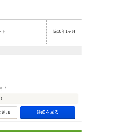
ート
築10年1ヶ月
き
！
詳細を見る
に追加