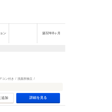
ョン
築32年8ヶ月
アコン付き
洗面所独立
詳細を見る
に追加