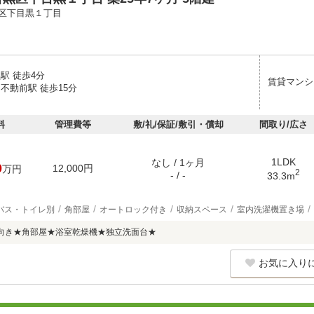
区下目黒１丁目
駅 徒歩4分
賃貸マンシ
不動前駅 徒歩15分
料
管理費等
敷/礼/保証/敷引・償却
間取り/広さ
1LDK
なし / 1ヶ月
0
12,000円
万円
2
- / -
33.3m
バス・トイレ別
角部屋
オートロック付き
収納スペース
室内洗濯機置き場
向き★角部屋★浴室乾燥機★独立洗面台★
お気に入り