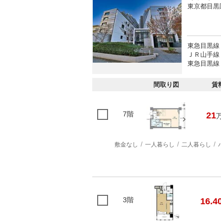
東京都目黒
東急目黒線
ＪＲ山手線 
東急目黒線 
間取り図
賃
7階
21
敷金なし
一人暮らし
二人暮らし
3階
16.4