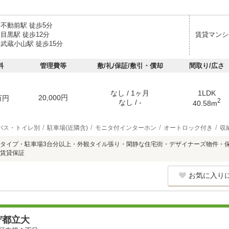
 不動前駅 徒歩5分
目黒駅 徒歩12分
賃貸マンシ
武蔵小山駅 徒歩15分
料
管理費等
敷/礼/保証/敷引・償却
間取り/広さ
なし / 1ヶ月
1LDK
20,000円
万円
2
なし / -
40.58m
バス・トイレ別
駐車場(近隣含)
モニタ付インターホン
オートロック付き
収
タイプ・駐車場3台分以上・外観タイル張り・閑静な住宅街・デザイナーズ物件・保
賃貸保証
お気に入り
デ都立大