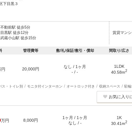
区下目黒３
 不動前駅 徒歩5分
目黒駅 徒歩12分
賃貸マンシ
武蔵小山駅 徒歩15分
料
管理費等
敷/礼/保証/敷引・償却
間取り/広さ
1LDK
なし / 1ヶ月
20,000円
万円
2
- / -
40.58m
バス・トイレ別
モニタ付インターホン
オートロック付き
収納スペース
駐輪
お気に入り
1ヶ月 / 1ヶ月
1K
0
8,000円
万円
2
なし / -
30.41m