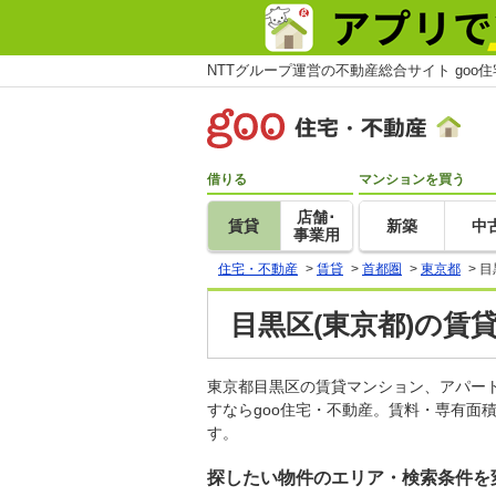
NTTグループ運営の不動産総合サイト goo
借りる
マンションを買う
店舗･
賃貸
新築
中
事業用
住宅・不動産
>
賃貸
>
首都圏
>
東京都
>
目
目黒区(東京都)の賃
東京都目黒区の賃貸マンション、アパー
すならgoo住宅・不動産。賃料・専有面
す。
探したい物件のエリア・検索条件を