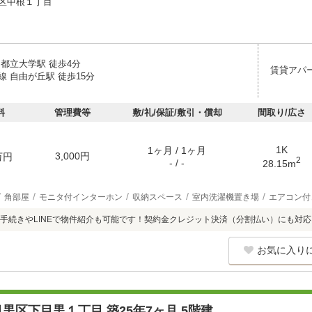
区中根１丁目
 都立大学駅 徒歩4分
賃貸アパ
 自由が丘駅 徒歩15分
料
管理費等
敷/礼/保証/敷引・償却
間取り/広さ
1K
1ヶ月 / 1ヶ月
3,000円
万円
2
- / -
28.15m
角部屋
モニタ付インターホン
収納スペース
室内洗濯機置き場
エアコン付
手続きやLINEで物件紹介も可能です！契約金クレジット決済（分割払い）にも対応
お気に入り
黒区下目黒１丁目 築25年7ヶ月 5階建