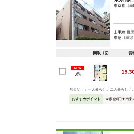
東京都目黒
山手線 目黒
東急目黒線 
間取り図
賃
NEW
15.3
3階
敷金なし
一人暮らし
二人暮らし
おすすめポイント
★敷金0円★南東