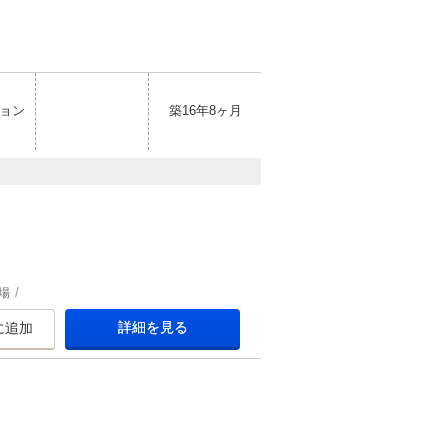
ョン
築16年8ヶ月
場
詳細を見る
に追加