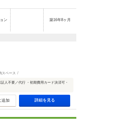
ョン
築16年8ヶ月
納スペース
証人不要／代行 ・初期費用カード決済可・
詳細を見る
に追加