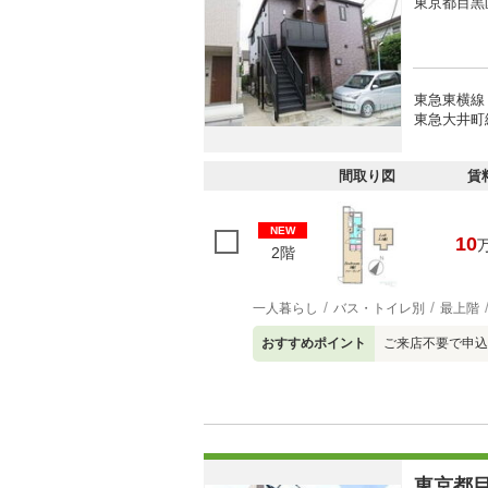
東京都目黒
東急東横線
東急大井町線
間取り図
賃
NEW
10
2階
一人暮らし
バス・トイレ別
最上階
おすすめポイント
ご来店不要で申込
東京都目