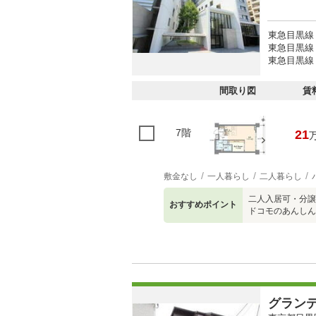
東急目黒線
東急目黒線 
東急目黒線 
間取り図
賃
7階
21
敷金なし
一人暮らし
二人暮らし
二人入居可・分譲
おすすめポイント
ドコモのあんしん
グラン