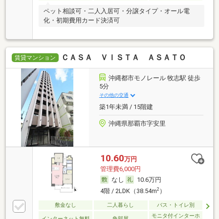
ペット相談可・二人入居可・分譲タイプ・オール電
化・初期費用カード決済可
ＣＡＳＡ ＶＩＳＴＡ ＡＳＡＴＯ
賃貸マンション
沖縄都市モノレール 牧志駅 徒歩
5分
その他の交通
築1年未満 / 15階建
沖縄県那覇市字安里
10.60
万円
管理費6,000円
なし
10.6万円
2
4階 / 2LDK（38.54m
）
敷金なし
二人暮らし
バス・トイレ別
モニタ付インターホ
インターネット無料
角部屋