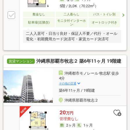
2
5階 / 2LDK（70.22m
）
敷金なし
二人暮らし
バス・トイレ別
モニタ付インターホ
駐車場(近隣含)
オートロック付き
ン
二人入居可・日当り良好・保証人不要／代行 ・オール
電化・初期費用カード決済可・家賃カード決済可
沖縄県那覇市牧志２ 築6年11ヶ月 19階建
賃貸マンション
沖縄都市モノレール 牧志駅 徒歩
4分
その他の交通
築6年11ヶ月 / 19階建
沖縄県那覇市牧志２
20
万円
管理費なし
2ヶ月
1ヶ月