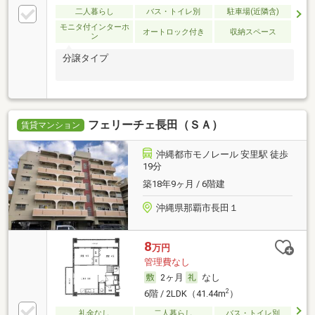
二人暮らし
バス・トイレ別
駐車場(近隣含)
モニタ付インターホ
オートロック付き
収納スペース
ン
分譲タイプ
フェリーチェ長田（ＳＡ）
賃貸マンション
沖縄都市モノレール 安里駅 徒歩
19分
築18年9ヶ月 / 6階建
沖縄県那覇市長田１
8
万円
管理費なし
2ヶ月
なし
2
6階 / 2LDK（41.44m
）
礼金なし
二人暮らし
バス・トイレ別