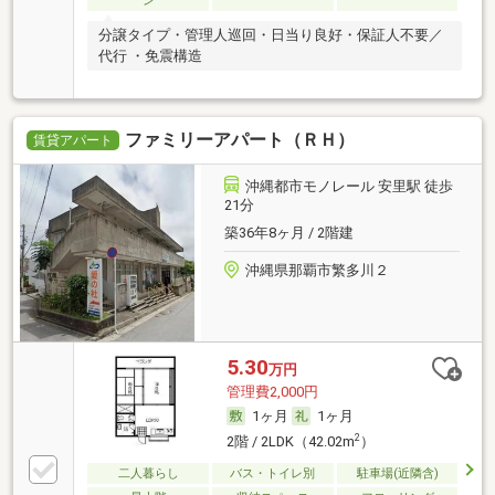
ン
分譲タイプ・管理人巡回・日当り良好・保証人不要／
代行 ・免震構造
ファミリーアパート（ＲＨ）
賃貸アパート
沖縄都市モノレール 安里駅 徒歩
21分
築36年8ヶ月 / 2階建
沖縄県那覇市繁多川２
5.30
万円
管理費2,000円
1ヶ月
1ヶ月
2
2階 / 2LDK（42.02m
）
二人暮らし
バス・トイレ別
駐車場(近隣含)