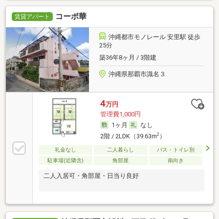
コーポ華
賃貸アパート
沖縄都市モノレール 安里駅 徒歩
25分
築36年8ヶ月 / 3階建
沖縄県那覇市識名３
4
万円
管理費1,000円
1ヶ月
なし
2
2階 / 2LDK（39.63m
）
礼金なし
二人暮らし
バス・トイレ別
駐車場(近隣含)
角部屋
南向き
二人入居可・角部屋・日当り良好