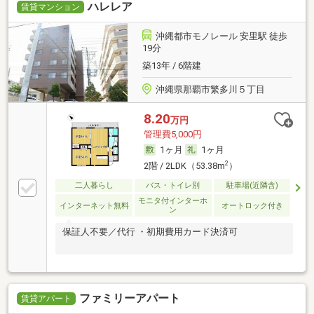
ハレレア
賃貸マンション
沖縄都市モノレール 安里駅 徒歩
19分
築13年 / 6階建
沖縄県那覇市繁多川５丁目
8.20
万円
管理費5,000円
1ヶ月
1ヶ月
2
2階 / 2LDK（53.38m
）
二人暮らし
バス・トイレ別
駐車場(近隣含)
モニタ付インターホ
インターネット無料
オートロック付き
ン
保証人不要／代行 ・初期費用カード決済可
ファミリーアパート
賃貸アパート