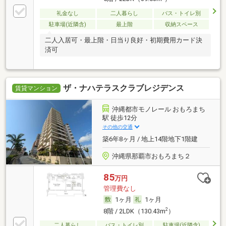
礼金なし
二人暮らし
バス・トイレ別
駐車場(近隣含)
最上階
収納スペース
二人入居可・最上階・日当り良好・初期費用カード決
済可
ザ・ナハテラスクラブレジデンス
賃貸マンション
沖縄都市モノレール おもろまち
駅 徒歩12分
その他の交通
築6年8ヶ月 / 地上14階地下1階建
沖縄県那覇市おもろまち２
85
万円
管理費なし
1ヶ月
1ヶ月
2
8階 / 2LDK（130.43m
）
二人暮らし
バス・トイレ別
駐車場(近隣含)