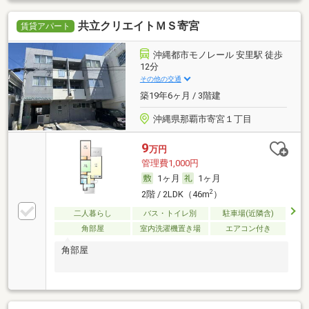
共立クリエイトＭＳ寄宮
賃貸アパート
沖縄都市モノレール 安里駅 徒歩
12分
その他の交通
築19年6ヶ月 / 3階建
沖縄県那覇市寄宮１丁目
9
万円
管理費1,000円
1ヶ月
1ヶ月
2
2階 / 2LDK（46m
）
二人暮らし
バス・トイレ別
駐車場(近隣含)
角部屋
室内洗濯機置き場
エアコン付き
角部屋