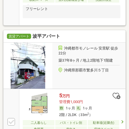
フリーレント
波平アパート
賃貸アパート
沖縄都市モノレール 安里駅 徒歩
22分
築37年8ヶ月 / 地上2階地下1階建
沖縄県那覇市繁多川５丁目
5
万円
管理費1,000円
1ヶ月
1ヶ月
2
2階 / 2LDK（33m
）
二人暮らし
バス・トイレ別
駐車場(近隣含)