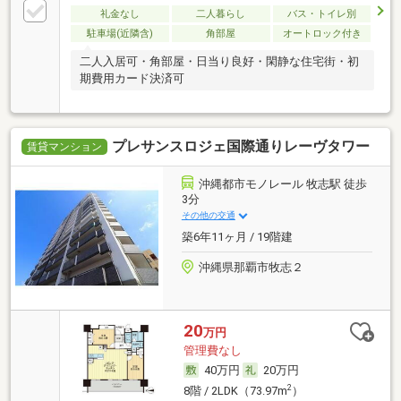
礼金なし
二人暮らし
バス・トイレ別
駐車場(近隣含)
角部屋
オートロック付き
二人入居可・角部屋・日当り良好・閑静な住宅街・初
期費用カード決済可
プレサンスロジェ国際通りレーヴタワー
賃貸マンション
沖縄都市モノレール 牧志駅 徒歩
3分
その他の交通
築6年11ヶ月 / 19階建
沖縄県那覇市牧志２
20
万円
管理費なし
40万円
20万円
2
8階 / 2LDK（73.97m
）