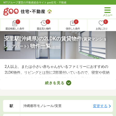
NTTグループ運営の不動産総合サイト goo住宅・不動産
1
0
0
0
最近検索した条件
最近見た物件
保存した条件
お気に入り
安里駅(沖縄県)の2LDKの賃貸物件
(賃貸マンショ
物件一覧
ン・アパート)
2人以上、または小さい赤ちゃんがいるファミリーにおすすめの
2LDK物件。リビングとは別に2部屋付いているので、寝室や収納
スペースなど、さまざまな使い方ができます。子どもが大きくな
続きを見る
れば子ども部屋にもできるので、長く住めることも魅力です。こ
こでは、快適に暮らせる2LDK物件を紹介します。間取りや家賃を
チェックして、希望にぴったりな物件を見つけましょう。
駅
変更する
沖縄都市モノレール/安里