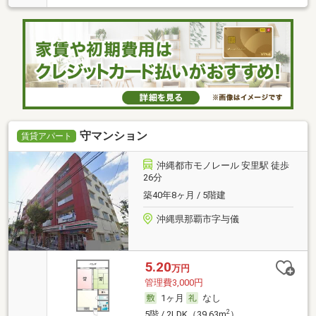
守マンション
賃貸アパート
沖縄都市モノレール 安里駅 徒歩
26分
築40年8ヶ月 / 5階建
沖縄県那覇市字与儀
5.20
万円
管理費3,000円
1ヶ月
なし
2
5階 / 2LDK（39.63m
）