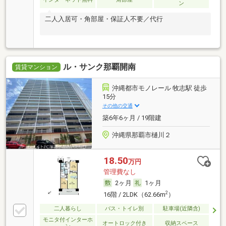
ン
二人入居可・角部屋・保証人不要／代行
ル・サンク那覇開南
賃貸マンション
沖縄都市モノレール 牧志駅 徒歩
15分
その他の交通
築6年6ヶ月 / 19階建
沖縄県那覇市樋川２
18.50
万円
管理費なし
2ヶ月
1ヶ月
2
16階 / 2LDK（62.66m
）
二人暮らし
バス・トイレ別
駐車場(近隣含)
モニタ付インターホ
オートロック付き
収納スペース