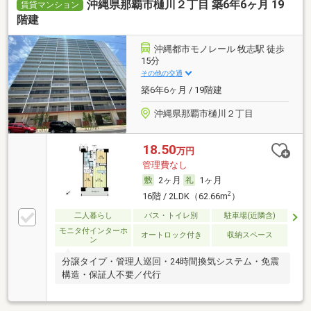
沖縄県那覇市樋川２丁目 築6年6ヶ月 19
賃貸マンション
階建
沖縄都市モノレール 牧志駅 徒歩
15分
その他の交通
築6年6ヶ月 / 19階建
沖縄県那覇市樋川２丁目
18.50
万円
管理費なし
2ヶ月
1ヶ月
2
16階 / 2LDK（62.66m
）
二人暮らし
バス・トイレ別
駐車場(近隣含)
モニタ付インターホ
オートロック付き
収納スペース
ン
分譲タイプ・管理人巡回・24時間換気システム・免震
構造・保証人不要／代行