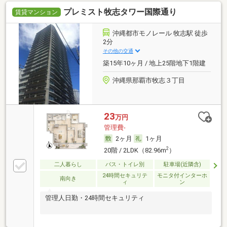
プレミスト牧志タワー国際通り
賃貸マンション
沖縄都市モノレール 牧志駅 徒歩
2分
その他の交通
築15年10ヶ月 / 地上25階地下1階建
沖縄県那覇市牧志３丁目
23
万円
管理費-
2ヶ月
1ヶ月
2
20階 / 2LDK（82.96m
）
二人暮らし
バス・トイレ別
駐車場(近隣含)
24時間セキュリテ
モニタ付インターホ
南向き
ィ
ン
管理人日勤・24時間セキュリティ