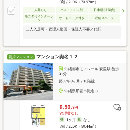
2
8階 / 2LDK（73.97m
）
二人暮らし
バス・トイレ別
駐車場(近隣含)
モニタ付インターホ
オートロック付き
収納スペース
ン
二人入居可・管理人巡回・保証人不要／代行
マンション識名１２
賃貸マンション
沖縄都市モノレール 安里駅 徒歩
31分
築37年8ヶ月 / 10階建
沖縄県那覇市識名３
9.50
万円
管理費なし
1ヶ月
なし
2
7階 / 2LDK（59.44m
）