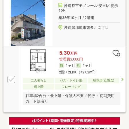
沖縄都市モノレール 安里駅 徒歩
19分
築35年10ヶ月 / 2階建
沖縄県那覇市繁多川２丁目
5.30
万円
管理費2,000円
1ヶ月
1ヶ月
2
2階 / 2LDK（42.02m
）
二人暮らし
バス・トイレ別
駐車場(近隣含)
最上階
フローリング
駐車場2台分・最上階・保証人不要／代行 ・初期費用
カード決済可