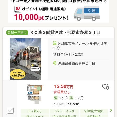
ＲＣ造２階貸戸建・那覇市壺屋２丁目
賃貸一戸建て
沖縄都市モノレール 安里駅 徒歩
11分
築33年1ヶ月 / 2階建
沖縄県那覇市壺屋２丁目
15.50
万円
管理費なし
1ヶ月
1ヶ月
2
/ 2LDK（90.09m
）
二人暮らし
バス・トイレ別
駐車場(近隣含)
収納スペース
室内洗濯機置き場
洗面所独立