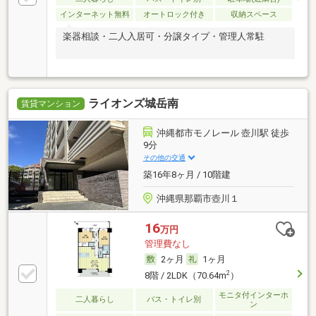
インターネット無料
オートロック付き
収納スペース
楽器相談・二人入居可・分譲タイプ・管理人常駐
ライオンズ城岳南
賃貸マンション
沖縄都市モノレール 壺川駅 徒歩
9分
その他の交通
築16年8ヶ月 / 10階建
沖縄県那覇市壺川１
16
万円
管理費なし
2ヶ月
1ヶ月
2
8階 / 2LDK（70.64m
）
モニタ付インターホ
二人暮らし
バス・トイレ別
ン