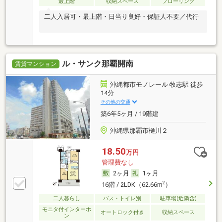
最上階
収納スペース
フローリング
二人入居可・最上階・日当り良好・保証人不要／代行
ル・サンク那覇開南
賃貸マンション
沖縄都市モノレール 牧志駅 徒歩
14分
その他の交通
築6年5ヶ月 / 19階建
沖縄県那覇市樋川２
18.50
万円
管理費なし
2ヶ月
1ヶ月
2
16階 / 2LDK（62.66m
）
二人暮らし
バス・トイレ別
駐車場(近隣含)
モニタ付インターホ
オートロック付き
収納スペース
ン