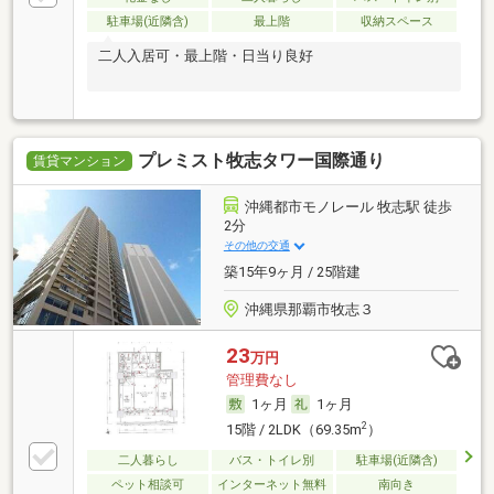
駐車場(近隣含)
最上階
収納スペース
二人入居可・最上階・日当り良好
プレミスト牧志タワー国際通り
賃貸マンション
沖縄都市モノレール 牧志駅 徒歩
2分
その他の交通
築15年9ヶ月 / 25階建
沖縄県那覇市牧志３
23
万円
管理費なし
1ヶ月
1ヶ月
2
15階 / 2LDK（69.35m
）
二人暮らし
バス・トイレ別
駐車場(近隣含)
ペット相談可
インターネット無料
南向き