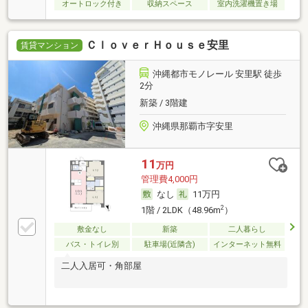
オートロック付き
収納スペース
室内洗濯機置き場
ＣｌｏｖｅｒＨｏｕｓｅ安里
賃貸マンション
沖縄都市モノレール 安里駅 徒歩
2分
新築 / 3階建
沖縄県那覇市字安里
11
万円
管理費4,000円
なし
11万円
2
1階 / 2LDK（48.96m
）
敷金なし
新築
二人暮らし
バス・トイレ別
駐車場(近隣含)
インターネット無料
二人入居可・角部屋