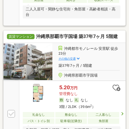
角部屋
南向き
収納スペース
二人入居可・閑静な住宅街・角部屋・高齢者相談・高
台
沖縄県那覇市字国場 築37年7ヶ月 5階建
賃貸マンション
沖縄都市モノレール 安里駅 徒歩
23分
その他の交通
築37年7ヶ月 / 5階建
沖縄県那覇市字国場
5.20
万円
管理費なし
なし
なし
2
3階 / 2LDK（39.6m
）
礼金なし
敷金なし
二人暮らし
バス・トイレ別
駐車場(近隣含)
角部屋