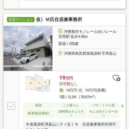
仮）Ｍ氏住居兼事務所
賃貸マンション
沖縄都市モノレールゆいレール
安里駅 徒歩4.0km
新築 / 2階建
沖縄県島尻郡南風原町字津嘉山
19
万円
管理費なし
19万円
19万円(実費)
2
1階 / 2LDK（78.87m
）
新築
二人暮らし
バス・トイレ別
24時間セキュリテ
モニタ付インターホ
駐車場(近隣含)
ィ
ン
☆南風原町津嘉山シティ近く☆ 住居兼事務所利用可