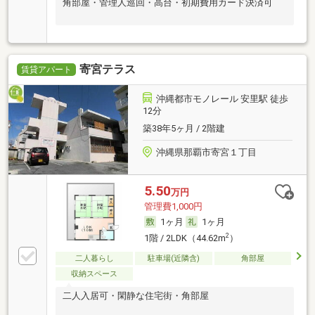
角部屋・管理人巡回・高台・初期費用カード決済可
寄宮テラス
賃貸アパート
沖縄都市モノレール 安里駅 徒歩
12分
築38年5ヶ月 / 2階建
沖縄県那覇市寄宮１丁目
5.50
万円
管理費1,000円
1ヶ月
1ヶ月
2
1階 / 2LDK（44.62m
）
二人暮らし
駐車場(近隣含)
角部屋
収納スペース
二人入居可・閑静な住宅街・角部屋