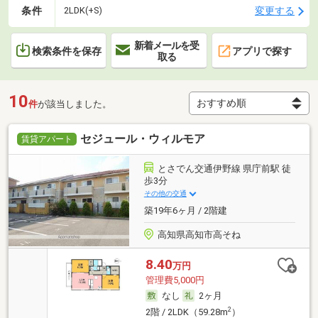
条件
変更する
2LDK(+S)
新着メールを受
検索条件を保存
アプリで探す
取る
10
件
が該当しました。
セジュール・ウィルモア
賃貸アパート
とさでん交通伊野線 県庁前駅 徒
歩3分
その他の交通
築19年6ヶ月 / 2階建
高知県高知市高そね
8.40
万円
管理費5,000円
なし
2ヶ月
2
2階 / 2LDK（59.28m
）