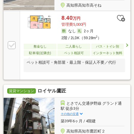
高知県高知市高そね
8.40
万円
管理費5,000円
なし
2ヶ月
2
2階 / 2LDK（59.28m
）
敷金なし
二人暮らし
バス・トイレ別
駐車場(近隣含)
ペット相談可
インターネット無料
ペット相談可・角部屋・最上階・保証人不要／代行
ロイヤル鷹匠
賃貸マンション
とさでん交通伊野線 グランド通
駅 徒歩3分
その他の交通
築39年6ヶ月 / 4階建
高知県高知市鷹匠町２