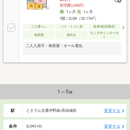
管理費3,000円
1ヶ月
1ヶ月
2
1階 / 2LDK（52.17m
）
二人暮らし
バス・トイレ別
駐車場(近隣含)
モニタ付インターホ
角部屋
南向き
ン
二人入居可・角部屋・オール電化
1～5
棟
駅
変更する
とさでん交通伊野線/高知城前
条件
変更する
2LDK(+S)