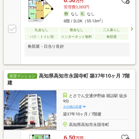
6.50
万円
管理費3,000円
なし
なし
2
6階 / 2LDK（55.13m
）
礼金なし
敷金なし
二人暮らし
バス・トイレ別
インターネット無料
角部屋
角部屋・日当り良好
高知県高知市永国寺町 築37年10ヶ月 7階
賃貸マンション
建
とさでん交通伊野線 堀詰駅 徒歩
9分
その他の交通
築37年10ヶ月 / 7階建
高知県高知市永国寺町
6.50
万円