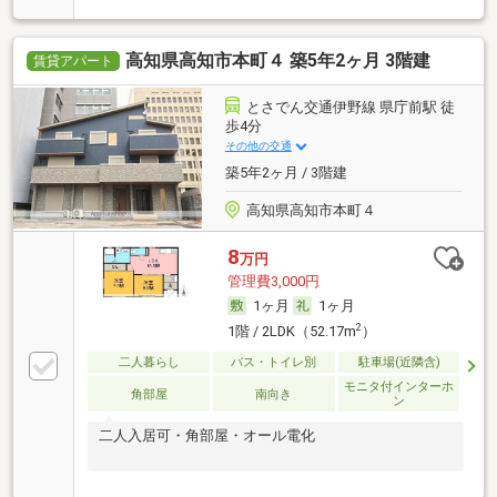
高知県高知市本町４ 築5年2ヶ月 3階建
賃貸アパート
とさでん交通伊野線 県庁前駅 徒
歩4分
その他の交通
築5年2ヶ月 / 3階建
高知県高知市本町４
8
万円
管理費3,000円
1ヶ月
1ヶ月
2
1階 / 2LDK（52.17m
）
二人暮らし
バス・トイレ別
駐車場(近隣含)
モニタ付インターホ
角部屋
南向き
ン
二人入居可・角部屋・オール電化