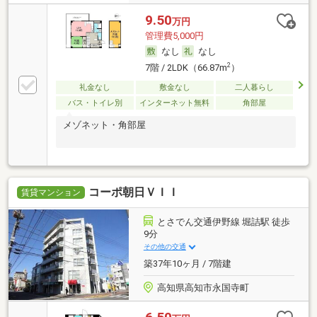
9.50
万円
管理費5,000円
なし
なし
2
7階 / 2LDK（66.87m
）
礼金なし
敷金なし
二人暮らし
バス・トイレ別
インターネット無料
角部屋
メゾネット・角部屋
コーポ朝日ＶＩＩ
賃貸マンション
とさでん交通伊野線 堀詰駅 徒歩
9分
その他の交通
築37年10ヶ月 / 7階建
高知県高知市永国寺町