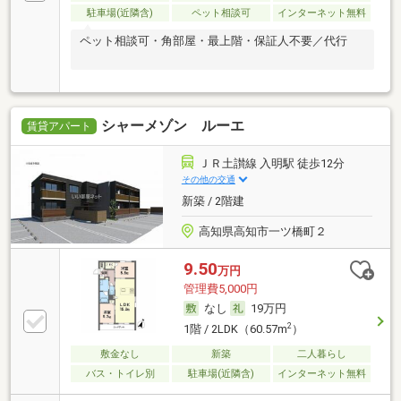
駐車場(近隣含)
ペット相談可
インターネット無料
ペット相談可・角部屋・最上階・保証人不要／代行
シャーメゾン ルーエ
賃貸アパート
ＪＲ土讃線 入明駅 徒歩12分
その他の交通
新築 / 2階建
高知県高知市一ツ橋町２
9.50
万円
管理費5,000円
なし
19万円
2
1階 / 2LDK（60.57m
）
敷金なし
新築
二人暮らし
バス・トイレ別
駐車場(近隣含)
インターネット無料