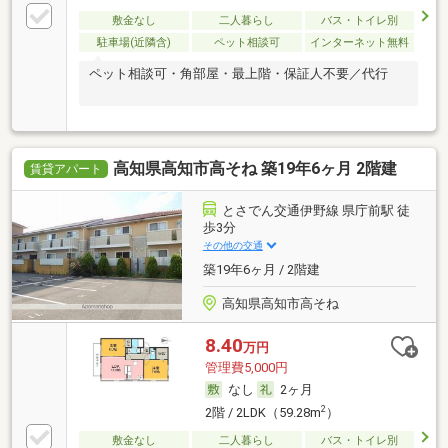
敷金なし
二人暮らし
バス・トイレ別
駐車場(近隣含)
ペット相談可
インターネット無料
ペット相談可・角部屋・最上階・保証人不要／代行
高知県高知市高そね 築19年6ヶ月 2階建
賃貸アパート
とさでん交通伊野線 県庁前駅 徒
歩3分
その他の交通
築19年6ヶ月 / 2階建
高知県高知市高そね
8.40
万円
管理費5,000円
なし
2ヶ月
2
2階 / 2LDK（59.28m
）
敷金なし
二人暮らし
バス・トイレ別