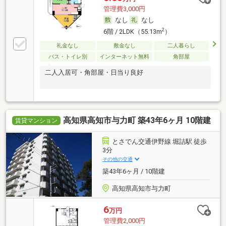
管理費3,000円
なし
なし
2
6階 / 2LDK（55.13m
）
礼金なし
敷金なし
二人暮らし
バス・トイレ別
インターネット無料
角部屋
二人入居可・角部屋・日当り良好
高知県高知市与力町 築43年6ヶ月 10階建
賃貸マンション
とさでん交通伊野線 堀詰駅 徒歩
3分
その他の交通
築43年6ヶ月 / 10階建
高知県高知市与力町
6
万円
管理費2,000円