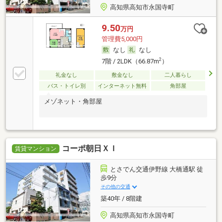
高知県高知市永国寺町
9.50
万円
管理費5,000円
なし
なし
2
7階 / 2LDK（66.87m
）
礼金なし
敷金なし
二人暮らし
バス・トイレ別
インターネット無料
角部屋
メゾネット・角部屋
コーポ朝日ＸＩ
賃貸マンション
とさでん交通伊野線 大橋通駅 徒
歩9分
その他の交通
築40年 / 8階建
高知県高知市永国寺町