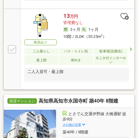
13
万円
管理費なし
2ヶ月
1ヶ月
2
10階 / 2LDK（55.25m
）
動画あり
二人暮らし
バス・トイレ別
駐車場(近隣含)
モニタ付インターホ
最上階
南向き
ン
二人入居可・最上階
高知県高知市永国寺町 築40年 8階建
賃貸マンション
とさでん交通伊野線 大橋通駅 徒
歩9分
その他の交通
築40年 / 8階建