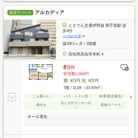
アルカディア
賃貸アパート
とさでん交通伊野線 県庁前駅 徒
歩4分
その他の交通
築5年2ヶ月 / 3階建
高知県高知市本町４
8
万円
管理費3,000円
8万円
8万円
2
1階 / 2LDK（53.87m
）
二人暮らし
バス・トイレ別
駐車場(近隣含)
モニタ付インターホ
南向き
収納スペース
ン
オール電化