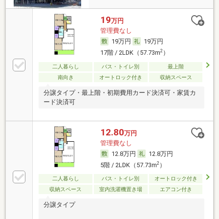
19
万円
管理費なし
19万円
19万円
2
17階 / 2LDK（57.73m
）
二人暮らし
バス・トイレ別
最上階
南向き
オートロック付き
収納スペース
分譲タイプ・最上階・初期費用カード決済可・家賃カ
ード決済可
12.80
万円
管理費なし
12.8万円
12.8万円
2
5階 / 2LDK（57.73m
）
二人暮らし
バス・トイレ別
オートロック付き
収納スペース
室内洗濯機置き場
エアコン付き
分譲タイプ