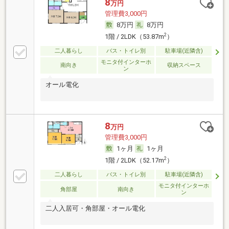
8
万円
管理費3,000円
8万円
8万円
2
1階 / 2LDK（53.87m
）
二人暮らし
バス・トイレ別
駐車場(近隣含)
モニタ付インターホ
南向き
収納スペース
ン
オール電化
8
万円
管理費3,000円
1ヶ月
1ヶ月
2
1階 / 2LDK（52.17m
）
二人暮らし
バス・トイレ別
駐車場(近隣含)
モニタ付インターホ
角部屋
南向き
ン
二人入居可・角部屋・オール電化