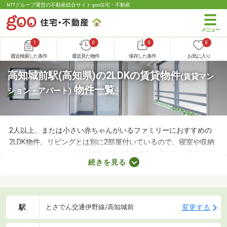
NTTグループ運営の不動産総合サイト goo住宅・不動産
1
0
0
0
最近検索した条件
最近見た物件
保存した条件
お気に入り
高知城前駅(高知県)の2LDKの賃貸物件
(賃貸マン
物件一覧
ション・アパート)
2人以上、または小さい赤ちゃんがいるファミリーにおすすめの
2LDK物件。リビングとは別に2部屋付いているので、寝室や収納
スペースなど、さまざまな使い方ができます。子どもが大きくな
続きを見る
れば子ども部屋にもできるので、長く住めることも魅力です。こ
こでは、快適に暮らせる2LDK物件を紹介します。間取りや家賃を
チェックして、希望にぴったりな物件を見つけましょう。
駅
変更する
とさでん交通伊野線/高知城前