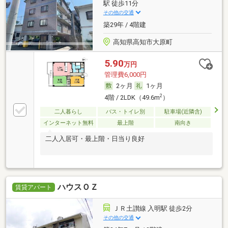
駅 徒歩11分
その他の交通
築29年 / 4階建
高知県高知市大原町
5.90
万円
管理費6,000円
2ヶ月
1ヶ月
2
4階 / 2LDK（49.6m
）
二人暮らし
バス・トイレ別
駐車場(近隣含)
インターネット無料
最上階
南向き
二人入居可・最上階・日当り良好
ハウスＯＺ
賃貸アパート
ＪＲ土讃線 入明駅 徒歩2分
その他の交通