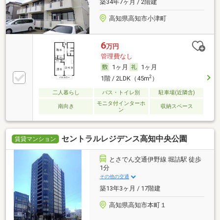
築34年7ヶ月 / 2階建
高知県高知市小津町
6
万円
管理費なし
1ヶ月
1ヶ月
2
1階 / 2LDK（45m
）
二人暮らし
バス・トイレ別
駐車場(近隣含)
モニタ付インターホ
南向き
収納スペース
ン
セントラルレジデンス高知中央公園
賃貸マンション
とさでん交通伊野線 堀詰駅 徒歩
1分
その他の交通
築13年3ヶ月 / 17階建
高知県高知市本町１