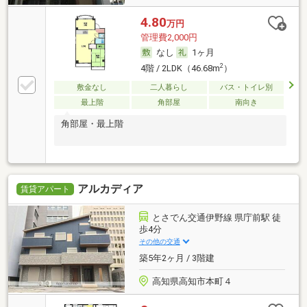
4.80
万円
管理費2,000円
なし
1ヶ月
2
4階 / 2LDK（46.68m
）
敷金なし
二人暮らし
バス・トイレ別
最上階
角部屋
南向き
角部屋・最上階
アルカディア
賃貸アパート
とさでん交通伊野線 県庁前駅 徒
歩4分
その他の交通
築5年2ヶ月 / 3階建
高知県高知市本町４