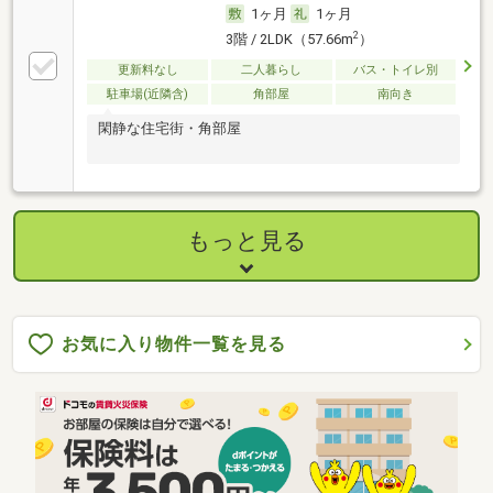
1ヶ月
1ヶ月
2
3階 / 2LDK（57.66m
）
更新料なし
二人暮らし
バス・トイレ別
駐車場(近隣含)
角部屋
南向き
閑静な住宅街・角部屋
もっと見る
お気に入り物件一覧を見る