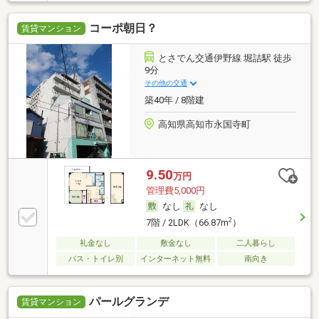
コーポ朝日？
賃貸マンション
とさでん交通伊野線 堀詰駅 徒歩
9分
その他の交通
築40年 / 8階建
高知県高知市永国寺町
9.50
万円
管理費5,000円
なし
なし
2
7階 / 2LDK（66.87m
）
礼金なし
敷金なし
二人暮らし
バス・トイレ別
インターネット無料
南向き
パールグランデ
賃貸マンション