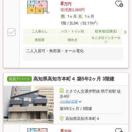
8
万円
管理費3,000円
1ヶ月
1ヶ月
2
1階 / 2LDK（52.17m
）
二人暮らし
バス・トイレ別
駐車場(近隣含)
モニタ付インターホ
角部屋
南向き
ン
二人入居可・角部屋・オール電化
高知県高知市本町４ 築5年2ヶ月 3階建
賃貸アパート
とさでん交通伊野線 県庁前駅 徒
歩4分
その他の交通
築5年2ヶ月 / 3階建
高知県高知市本町４
8
万円