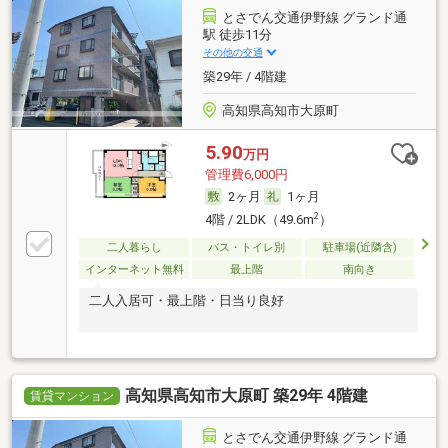
とさでん交通伊野線 グランド通
駅 徒歩11分
その他の交通
築29年 / 4階建
高知県高知市大原町
5.90
万円
管理費6,000円
2ヶ月
1ヶ月
2
4階 / 2LDK（49.6m
）
二人暮らし
バス・トイレ別
駐車場(近隣含)
インターネット無料
最上階
南向き
二人入居可・最上階・日当り良好
高知県高知市大原町 築29年 4階建
賃貸マンション
とさでん交通伊野線 グランド通