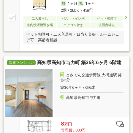
1ヶ月
1ヶ月
2
2階 / 2LDK（45m
）
二人暮らし
バス・トイレ別
ペット相談可
室内洗濯機置き場
エアコン付き
洗面所独立
ペット相談可・二人入居可・日当り良好・ルームシェ
ア可・高齢者相談
高知県高知市与力町 築36年6ヶ月 6階建
賃貸マンション
とさでん交通伊野線 大橋通駅 徒
歩5分
築36年6ヶ月 / 6階建
高知県高知市与力町
8
万円
管理費3,000円