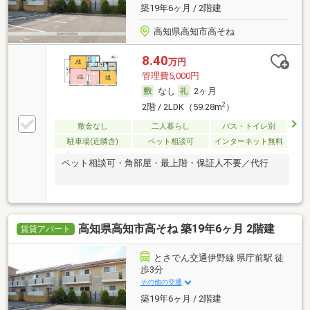
築19年6ヶ月 / 2階建
高知県高知市高そね
8.40
万円
管理費5,000円
なし
2ヶ月
2
2階 / 2LDK（59.28m
）
敷金なし
二人暮らし
バス・トイレ別
駐車場(近隣含)
ペット相談可
インターネット無料
ペット相談可・角部屋・最上階・保証人不要／代行
高知県高知市高そね 築19年6ヶ月 2階建
賃貸アパート
とさでん交通伊野線 県庁前駅 徒
歩3分
その他の交通
築19年6ヶ月 / 2階建