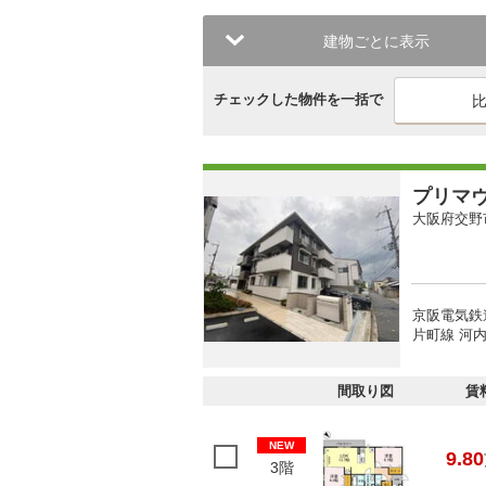
建物ごとに表示
チェックした物件を一括で
プリマ
大阪府交野
京阪電気鉄
片町線 河内
間取り図
賃
NEW
9.80
3階