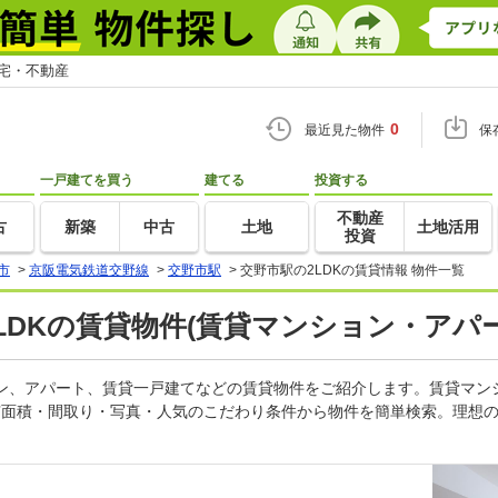
住宅・不動産
0
最近見た物件
保
一戸建てを買う
建てる
投資する
不動産
古
新築
中古
土地
土地活用
投資
市
>
京阪電気鉄道交野線
>
交野市駅
>
交野市駅の2LDKの賃貸情報 物件一覧
2LDKの賃貸物件(賃貸マンション・アパー
ション、アパート、賃貸一戸建てなどの賃貸物件をご紹介します。賃貸マ
有面積・間取り・写真・人気のこだわり条件から物件を簡単検索。理想の