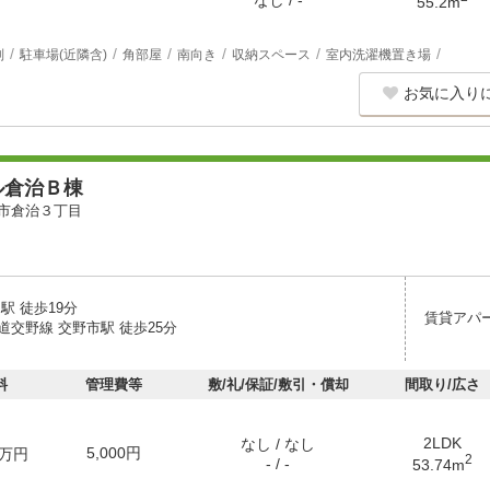
なし / -
55.2m
別
駐車場(近隣含)
角部屋
南向き
収納スペース
室内洗濯機置き場
お気に入り
ル倉治Ｂ棟
市倉治３丁目
駅 徒歩19分
賃貸アパ
道交野線 交野市駅 徒歩25分
料
管理費等
敷/礼/保証/敷引・償却
間取り/広さ
2LDK
なし / なし
5,000円
万円
2
- / -
53.74m