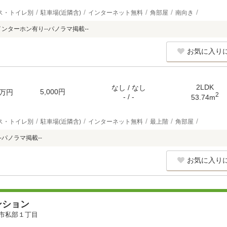
ス・トイレ別
駐車場(近隣含)
インターネット無料
角部屋
南向き
ンターホン有り--パノラマ掲載--
お気に入り
2LDK
なし / なし
5,000円
万円
2
- / -
53.74m
ス・トイレ別
駐車場(近隣含)
インターネット無料
最上階
角部屋
-パノラマ掲載--
お気に入り
ンション
市私部１丁目