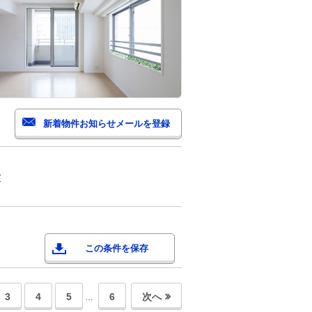
市
この条件を保存
3
4
5
6
次へ
…