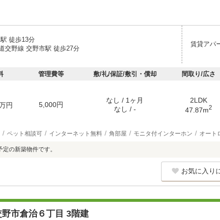
駅 徒歩13分
賃貸アパ
道交野線 交野市駅 徒歩27分
料
管理費等
敷/礼/保証/敷引・償却
間取り/広さ
なし / 1ヶ月
2LDK
5,000円
万円
2
なし / -
47.87m
ペット相談可
インターネット無料
角部屋
モニタ付インターホン
オート
成予定の新築物件です。
お気に入り
野市倉治６丁目 3階建