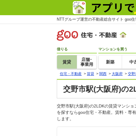
NTTグループ運営の不動産総合サイト goo
借りる
マンションを買う
店舗･
賃貸
新築
中
事業用
住宅・不動産
>
賃貸
>
関西
>
大阪府
>
交野
交野市駅(大阪府)の
交野市駅(大阪府)の2LDKの賃貸マン
を探すならgoo住宅・不動産。賃料・専
します。