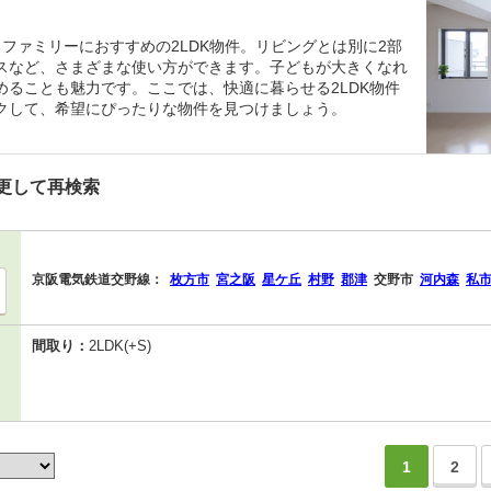
ファミリーにおすすめの2LDK物件。リビングとは別に2部
スなど、さまざまな使い方ができます。子どもが大きくなれ
ることも魅力です。ここでは、快適に暮らせる2LDK物件
クして、希望にぴったりな物件を見つけましょう。
更して再検索
京阪電気鉄道交野線：
枚方市
宮之阪
星ケ丘
村野
郡津
交野市
河内森
私
間取り：
2LDK(+S)
1
2