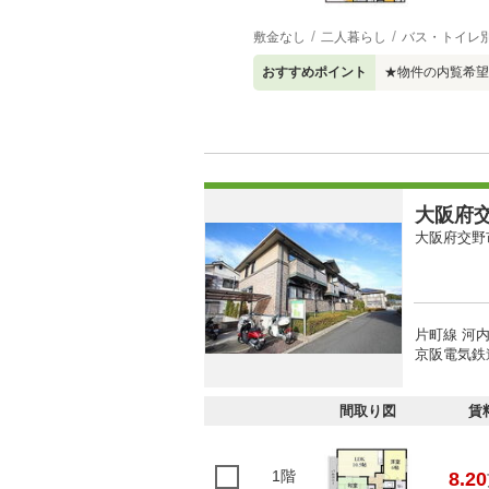
敷金なし
二人暮らし
バス・トイレ
おすすめポイント
★物件の内覧希望
大阪府交
大阪府交野
片町線 河内
京阪電気鉄
間取り図
賃
1階
8.20