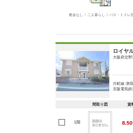
敷金なし
二人暮らし
バス・トイレ
ロイヤ
大阪府交野
片町線 津田
京阪電気鉄
間取り図
賃
1階
8.50