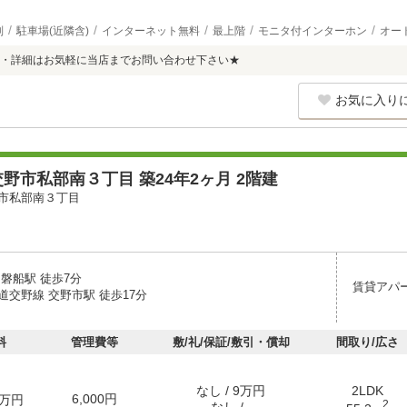
別
駐車場(近隣含)
インターネット無料
最上階
モニタ付インターホン
オー
・詳細はお気軽に当店までお問い合わせ下さい★
お気に入り
野市私部南３丁目 築24年2ヶ月 2階建
市私部南３丁目
磐船駅 徒歩7分
賃貸アパ
道交野線 交野市駅 徒歩17分
料
管理費等
敷/礼/保証/敷引・償却
間取り/広さ
なし / 9万円
2LDK
6,000円
万円
2