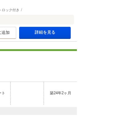
トロック付き
詳細を見る
に追加
ート
築24年2ヶ月