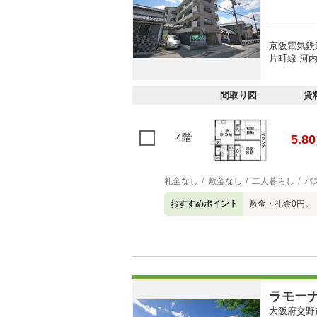
京阪電気鉄
片町線 河内
間取り図
賃
4階
5.80
礼金なし
敷金なし
二人暮らし
バ
おすすめポイント
敷金・礼金0円。
ラモー
大阪府交野