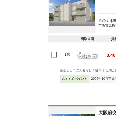
片町線 津田
京阪電気鉄
間取り図
賃
1階
8.40
敷金なし
二人暮らし
駐車場(近隣含)
おすすめポイント
2026年10月完
大阪府交