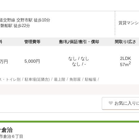
道交野線 交野市駅 徒歩10分
賃貸マンシ
磐船駅 徒歩22分
料
管理費等
敷/礼/保証/敷引・償却
間取り/広さ
なし / なし
2LDK
5,000円
万円
2
なし / -
57m
ス・トイレ別
駐車場(近隣含)
最上階
角部屋
駐輪場
お気に入り
ナ倉治
市倉治６丁目