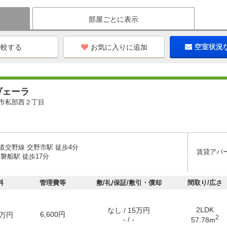
部屋ごとに表示
お気に入りに追加
空室状況
ヴェーラ
市私部西２丁目
道交野線 交野市駅 徒歩4分
賃貸アパ
磐船駅 徒歩17分
料
管理費等
敷/礼/保証/敷引・償却
間取り/広さ
2LDK
なし / 15万円
6,600円
万円
2
- / -
57.78m