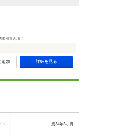
洗濯機置き場
詳細を見る
に追加
ート
築34年6ヶ月