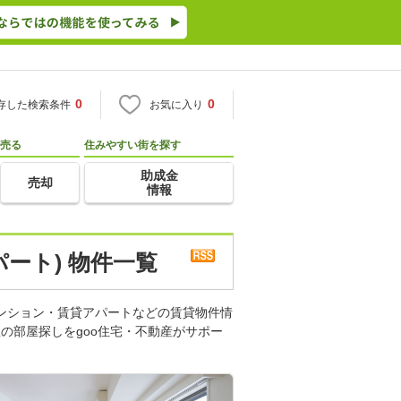
0
0
存した検索条件
お気に入り
売る
住みやすい街を探す
助成金
売却
情報
ート) 物件一覧
マンション・賃貸アパートなどの賃貸物件情
の部屋探しをgoo住宅・不動産がサポー