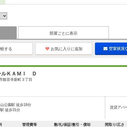
部屋ごとに表示
お気に入りに追加
空室状況
ールＫＡＭＩ Ｄ
市観音寺新町３丁目
山公園駅 徒歩18分
賃貸アパ
駅 徒歩31分
料
管理費等
敷/礼/保証/敷引・償却
間取り/広さ