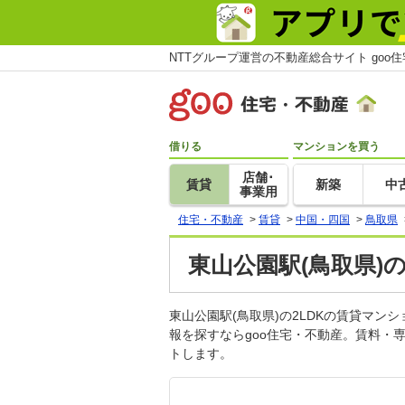
NTTグループ運営の不動産総合サイト goo
借りる
マンションを買う
店舗･
賃貸
新築
中
事業用
住宅・不動産
>
賃貸
>
中国・四国
>
鳥取県
東山公園駅(鳥取県)
東山公園駅(鳥取県)の2LDKの賃貸マ
報を探すならgoo住宅・不動産。賃料・
トします。