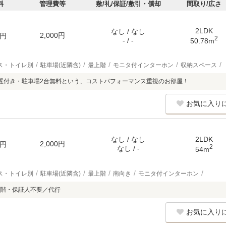
料
管理費等
敷/礼/保証/敷引・償却
間取り/広さ
2LDK
なし / なし
2,000円
円
2
- / -
50.78m
ス・トイレ別
駐車場(近隣含)
最上階
モニタ付インターホン
収納スペース
置付き・駐車場2台無料という、コストパフォーマンス重視のお部屋！
お気に入り
なし / なし
2LDK
2,000円
円
2
なし / -
54m
ス・トイレ別
駐車場(近隣含)
最上階
南向き
モニタ付インターホン
階・保証人不要／代行
お気に入り