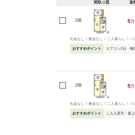
間取り図
賃
2階
5
万
礼金なし
敷金なし
二人暮らし
バ
おすすめポイント
エアコン2台・物
2階
5
万
礼金なし
敷金なし
二人暮らし
バ
おすすめポイント
二人入居可・最上