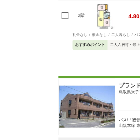
2階
4.80
礼金なし
敷金なし
二人暮らし
バ
おすすめポイント
二人入居可・最上
プラン
鳥取県米子
バス/「観
山陰本線 東