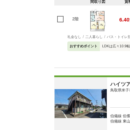
間取り図
賃
2階
6.40
礼金なし
二人暮らし
バス・トイレ
おすすめポイント
LDKは広々10.
ハイツ
鳥取県米子
伯備線 伯耆
伯備線 東山