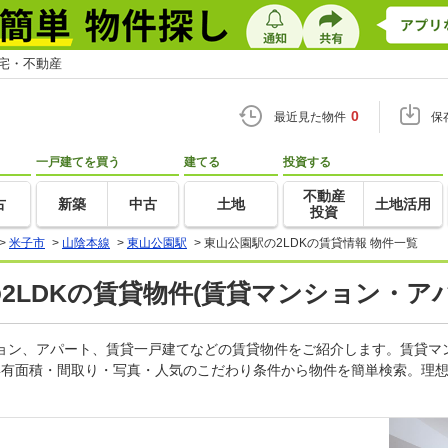
住宅・不動産
0
最近見た物件
保
一戸建てを買う
建てる
投資する
不動産
古
新築
中古
土地
土地活用
投資
>
米子市
>
山陰本線
>
東山公園駅
>
東山公園駅の2LDKの賃貸情報 物件一覧
の2LDKの賃貸物件(賃貸マンション・アパ
ンション、アパート、賃貸一戸建てなどの賃貸物件をご紹介します。賃貸
専有面積・間取り・写真・人気のこだわり条件から物件を簡単検索。理想