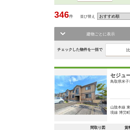
346
件
並び替え
建物ごとに表示
チェックした物件を一括で
セジュ
鳥取県米子
山陰本線 東
境線 博労町
間取り図
賃