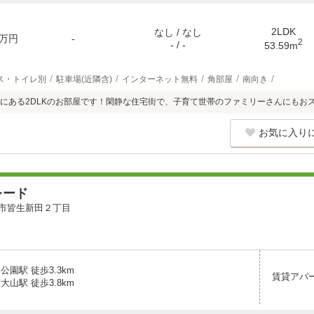
2LDK
なし / なし
万円
-
2
- / -
53.59m
ス・トイレ別
駐車場(近隣含)
インターネット無料
角部屋
南向き
にある2DLKのお部屋です！閑静な住宅街で、子育て世帯のファミリーさんにもお
お気に入り
レード
市皆生新田２丁目
公園駅 徒歩3.3km
賃貸アパ
大山駅 徒歩3.8km