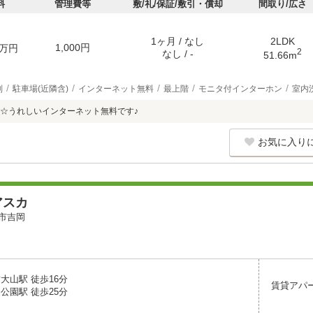
料
管理費等
敷/礼/保証/敷引・償却
間取り/広さ
1ヶ月 / なし
2LDK
1,000円
万円
2
なし / -
51.66m
別
駐車場(近隣含)
インターネット無料
最上階
モニタ付インターホン
室内
9帖☆うれしいインターネット無料です♪
お気に入り
アスカ
市吉岡
大山駅 徒歩16分
賃貸アパ
公園駅 徒歩25分