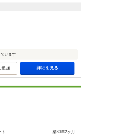
しています
詳細を見る
に追加
ート
築30年2ヶ月