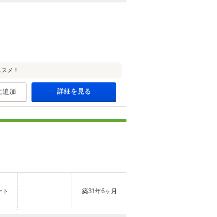
ススメ！
詳細を見る
に追加
ート
築31年6ヶ月