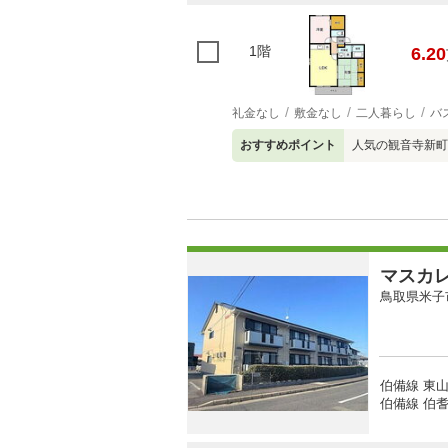
1階
6.20
礼金なし
敷金なし
二人暮らし
バ
おすすめポイント
人気の観音寺新町
マスカ
鳥取県米子
伯備線 東山
伯備線 伯耆