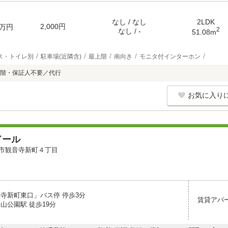
なし / なし
2LDK
2,000円
万円
2
なし / -
51.08m
ス・トイレ別
駐車場(近隣含)
最上階
南向き
モニタ付インターホン
階・保証人不要／代行
お気に入り
ドール
市観音寺新町４丁目
音寺新町東口」バス停 停歩3分
賃貸アパ
山公園駅 徒歩19分