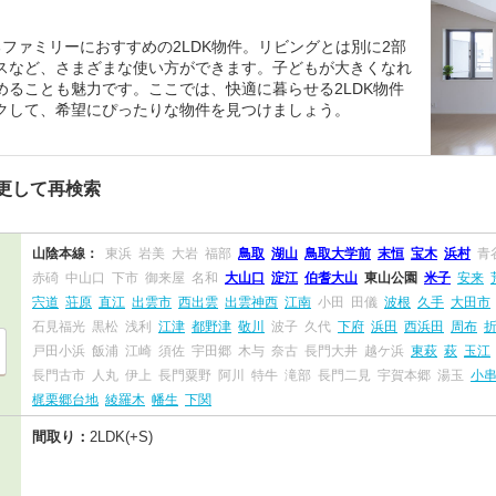
ファミリーにおすすめの2LDK物件。リビングとは別に2部
スなど、さまざまな使い方ができます。子どもが大きくなれ
ることも魅力です。ここでは、快適に暮らせる2LDK物件
クして、希望にぴったりな物件を見つけましょう。
更して再検索
山陰本線：
東浜
岩美
大岩
福部
鳥取
湖山
鳥取大学前
末恒
宝木
浜村
青
赤碕
中山口
下市
御来屋
名和
大山口
淀江
伯耆大山
東山公園
米子
安来
宍道
荘原
直江
出雲市
西出雲
出雲神西
江南
小田
田儀
波根
久手
大田市
石見福光
黒松
浅利
江津
都野津
敬川
波子
久代
下府
浜田
西浜田
周布
戸田小浜
飯浦
江崎
須佐
宇田郷
木与
奈古
長門大井
越ケ浜
東萩
萩
玉江
長門古市
人丸
伊上
長門粟野
阿川
特牛
滝部
長門二見
宇賀本郷
湯玉
小
梶栗郷台地
綾羅木
幡生
下関
間取り：
2LDK(+S)