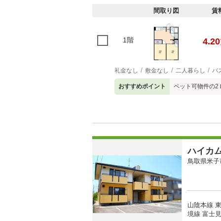
間取り図
賃
1階
4.20
礼金なし
敷金なし
二人暮らし
バ
おすすめポイント
ペット可物件の2
ハイカ
鳥取県米子
山陰本線 東
境線 富士見