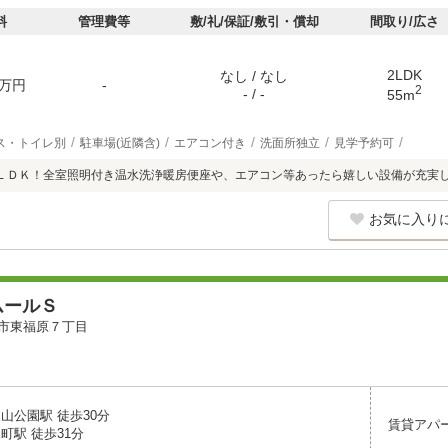
料
管理費等
敷/礼/保証/敷引・償却
間取り/広さ
2LDK
なし / なし
万円
-
2
- / -
55m
ス・トイレ別
駐車場(近隣含)
エアコン付き
洗面所独立
見学予約可
ＬＤＫ！全室照明付き温水洗浄暖房便座や、エアコン等あったら嬉しい設備が充実
お気に入り
ムールＳ
市東福原７丁目
山公園駅 徒歩30分
賃貸アパ
町駅 徒歩31分