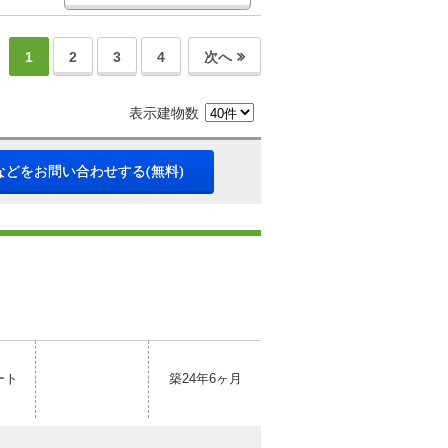
1
2
3
4
次へ
表示建物数
などをお問い合わせする(無料)
ート
築24年6ヶ月