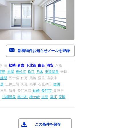
谷
泊
松崎
倉吉
下北条
由良
浦安
八橋
荒島
揖屋
東松江
松江
乃木
玉造温泉
来待
静間
五十猛
仁万
馬路
湯里
温泉津
折居
三保三隅
岡見
鎌手
石見津田
益田
三見
飯井
長門三隅
仙崎
長門市
黄波戸
串
川棚温泉
黒井村
梅ケ峠
吉見
福江
安岡
この条件を保存