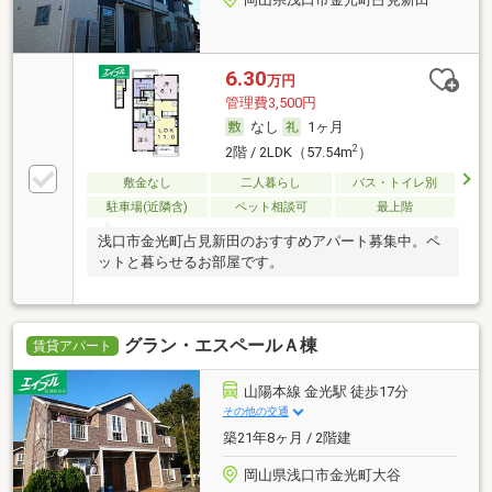
6.30
万円
管理費3,500円
なし
1ヶ月
2
2階 / 2LDK（57.54m
）
敷金なし
二人暮らし
バス・トイレ別
駐車場(近隣含)
ペット相談可
最上階
浅口市金光町占見新田のおすすめアパート募集中。ペ
ットと暮らせるお部屋です。
グラン・エスペールＡ棟
賃貸アパート
山陽本線 金光駅 徒歩17分
その他の交通
築21年8ヶ月 / 2階建
岡山県浅口市金光町大谷