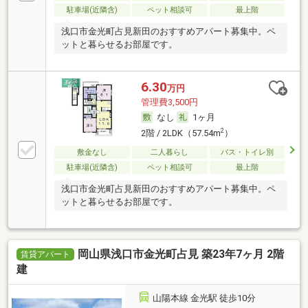
駐車場(近隣含)
ペット相談可
最上階
浅口市金光町占見新田のおすすめアパート募集中。ペ
ットと暮らせるお部屋です。
6.30
万円
管理費3,500円
なし
1ヶ月
2
2階 / 2LDK（57.54m
）
敷金なし
二人暮らし
バス・トイレ別
駐車場(近隣含)
ペット相談可
最上階
浅口市金光町占見新田のおすすめアパート募集中。ペ
ットと暮らせるお部屋です。
岡山県浅口市金光町占見 築23年7ヶ月 2階
賃貸アパート
建
山陽本線 金光駅 徒歩10分