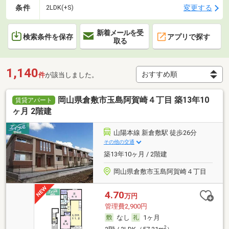
条件
変更する
2LDK(+S)
新着メールを受
検索条件を保存
アプリで探す
取る
1,140
件
が該当しました。
岡山県倉敷市玉島阿賀崎４丁目 築13年10
賃貸アパート
ヶ月 2階建
山陽本線 新倉敷駅 徒歩26分
その他の交通
築13年10ヶ月 / 2階建
岡山県倉敷市玉島阿賀崎４丁目
4.70
万円
管理費2,900円
なし
1ヶ月
2