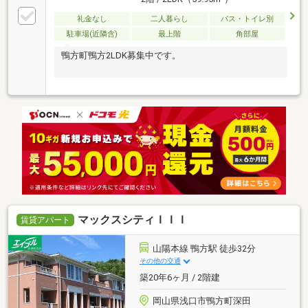
礼金なし
二人暮らし
バス・トイレ別
駐車場(近隣含)
最上階
角部屋
鴨方町鴨方2LDK募集中です。
マックスシティＩＩＩ
賃貸アパート
山陽本線 鴨方駅 徒歩32分
その他の交通
築20年6ヶ月 / 2階建
岡山県浅口市鴨方町深田