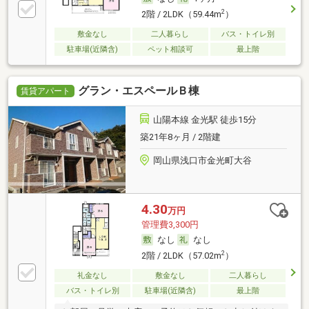
2
2階 / 2LDK（59.44m
）
敷金なし
二人暮らし
バス・トイレ別
駐車場(近隣含)
ペット相談可
最上階
グラン・エスペールＢ棟
賃貸アパート
山陽本線 金光駅 徒歩15分
築21年8ヶ月 / 2階建
岡山県浅口市金光町大谷
4.30
万円
管理費3,300円
なし
なし
2
2階 / 2LDK（57.02m
）
礼金なし
敷金なし
二人暮らし
バス・トイレ別
駐車場(近隣含)
最上階