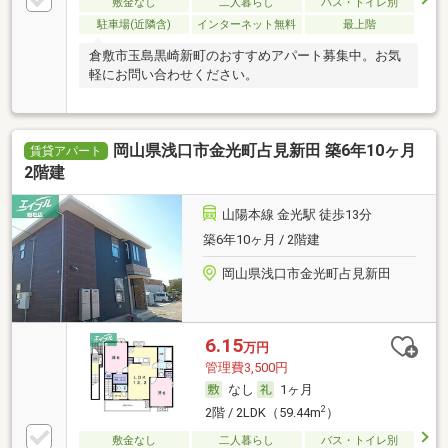
敷金なし
二人暮らし
バス・トイレ別
駐車場(近隣含)
インターネット無料
最上階
倉敷市玉島黒崎新町のおすすめアパート募集中。お気
軽にお問い合わせください。
岡山県浅口市金光町占見新田 築6年10ヶ月
賃貸アパート
2階建
山陽本線 金光駅 徒歩13分
築6年10ヶ月 / 2階建
岡山県浅口市金光町占見新田
6.15
万円
管理費3,500円
なし
1ヶ月
2
2階 / 2LDK（59.44m
）
敷金なし
二人暮らし
バス・トイレ別