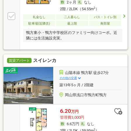
2ヶ月
なし
2
2階 / 2LDK（54.55m
）
礼金なし
二人暮らし
バス・トイレ別
駐車場(近隣含)
最上階
角部屋
鴨方東小・鴨方中学校区のファミリー向けコーポ。近
隣には生活施設充実。
スイレンカ
賃貸アパート
山陽本線 鴨方駅 徒歩27分
その他の交通
築13年5ヶ月 / 2階建
岡山県浅口市鴨方町鴨方
6.20
万円
管理費3,000円
6.6万円
なし
2
2階 / 2LDK（59.95m
）