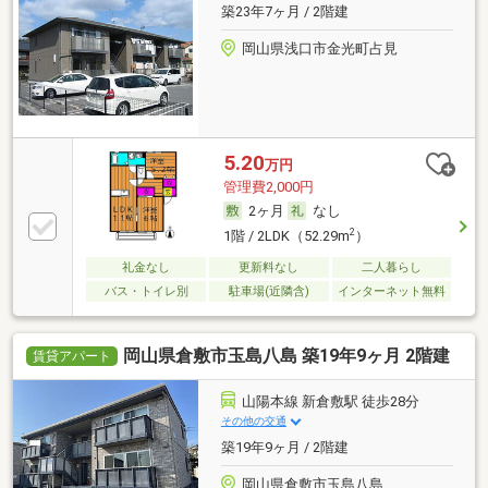
築23年7ヶ月 / 2階建
岡山県浅口市金光町占見
5.20
万円
管理費2,000円
2ヶ月
なし
2
1階 / 2LDK（52.29m
）
礼金なし
更新料なし
二人暮らし
バス・トイレ別
駐車場(近隣含)
インターネット無料
岡山県倉敷市玉島八島 築19年9ヶ月 2階建
賃貸アパート
山陽本線 新倉敷駅 徒歩28分
その他の交通
築19年9ヶ月 / 2階建
岡山県倉敷市玉島八島