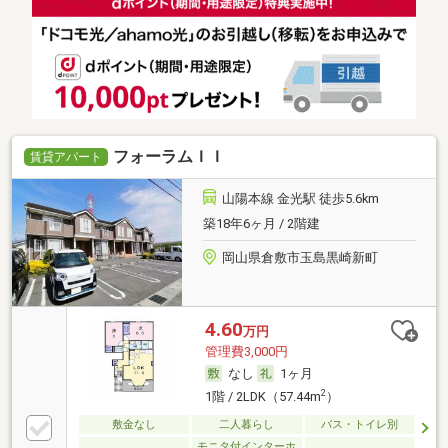
フォーラムＩＩ
賃貸アパート
山陽本線 金光駅 徒歩5.6km
築18年6ヶ月 / 2階建
岡山県倉敷市玉島黒崎新町
4.60
万円
管理費3,000円
なし
1ヶ月
2
1階 / 2LDK（57.44m
）
敷金なし
二人暮らし
バス・トイレ別
モニタ付インターホ