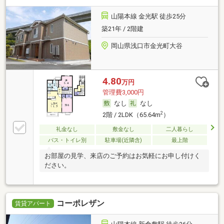
山陽本線 金光駅 徒歩25分
築21年 / 2階建
岡山県浅口市金光町大谷
4.80
万円
管理費3,000円
なし
なし
2
2階 / 2LDK（65.64m
）
礼金なし
敷金なし
二人暮らし
バス・トイレ別
駐車場(近隣含)
最上階
お部屋の見学、来店のご予約はお気軽にお申し付けく
ださい。
コーポレザン
賃貸アパート