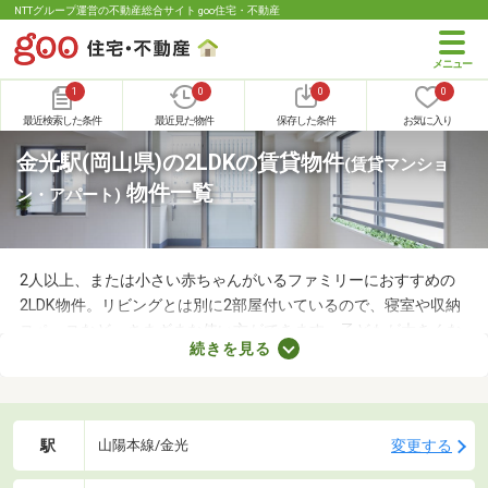
NTTグループ運営の不動産総合サイト goo住宅・不動産
1
0
0
0
最近検索した条件
最近見た物件
保存した条件
お気に入り
金光駅(岡山県)の2LDKの賃貸物件
(賃貸マンショ
物件一覧
ン・アパート)
2人以上、または小さい赤ちゃんがいるファミリーにおすすめの
2LDK物件。リビングとは別に2部屋付いているので、寝室や収納
スペースなど、さまざまな使い方ができます。子どもが大きくな
続きを見る
れば子ども部屋にもできるので、長く住めることも魅力です。こ
こでは、快適に暮らせる2LDK物件を紹介します。間取りや家賃を
チェックして、希望にぴったりな物件を見つけましょう。
駅
変更する
山陽本線/金光