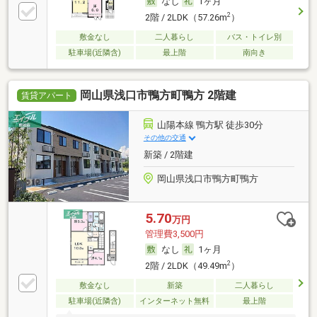
なし
1ヶ月
2
2階 / 2LDK（57.26m
）
敷金なし
二人暮らし
バス・トイレ別
駐車場(近隣含)
最上階
南向き
岡山県浅口市鴨方町鴨方 2階建
賃貸アパート
山陽本線 鴨方駅 徒歩30分
その他の交通
新築 / 2階建
岡山県浅口市鴨方町鴨方
5.70
万円
管理費3,500円
なし
1ヶ月
2
2階 / 2LDK（49.49m
）
敷金なし
新築
二人暮らし
駐車場(近隣含)
インターネット無料
最上階