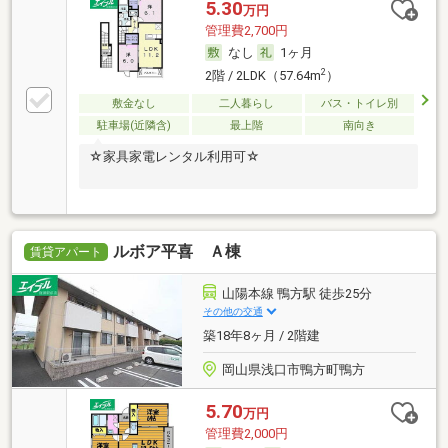
5.30
万円
管理費2,700円
なし
1ヶ月
2
2階 / 2LDK（57.64m
）
敷金なし
二人暮らし
バス・トイレ別
駐車場(近隣含)
最上階
南向き
☆家具家電レンタル利用可☆
ルボア平喜 Ａ棟
賃貸アパート
山陽本線 鴨方駅 徒歩25分
その他の交通
築18年8ヶ月 / 2階建
岡山県浅口市鴨方町鴨方
5.70
万円
管理費2,000円