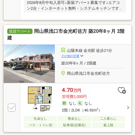
2026年8月中旬入居可♪新築アパート募集です♪エアコ
ン2台・インターネット無料・システムキッチンです
(^^)
岡山県浅口市金光町佐方 築20年8ヶ月 2階
賃貸アパート
建
山陽本線 金光駅 徒歩21分
その他の交通
築20年8ヶ月 / 2階建
岡山県浅口市金光町佐方
4.70
万円
管理費3,000円
なし
なし
2
2階 / 2LDK（46.92m
）
礼金なし
敷金なし
二人暮らし
バス・トイレ別
駐車場(近隣含)
最上階