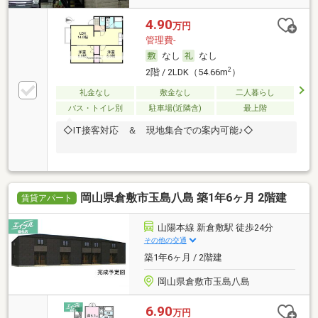
4.90
万円
管理費-
なし
なし
2
2階 / 2LDK（54.66m
）
礼金なし
敷金なし
二人暮らし
バス・トイレ別
駐車場(近隣含)
最上階
◇IT接客対応 ＆ 現地集合での案内可能♪◇
岡山県倉敷市玉島八島 築1年6ヶ月 2階建
賃貸アパート
山陽本線 新倉敷駅 徒歩24分
その他の交通
築1年6ヶ月 / 2階建
岡山県倉敷市玉島八島
6.90
万円