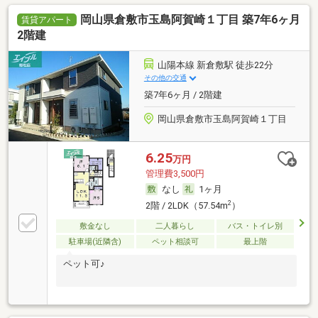
岡山県倉敷市玉島阿賀崎１丁目 築7年6ヶ月
賃貸アパート
2階建
山陽本線 新倉敷駅 徒歩22分
その他の交通
築7年6ヶ月 / 2階建
岡山県倉敷市玉島阿賀崎１丁目
6.25
万円
管理費3,500円
なし
1ヶ月
2
2階 / 2LDK（57.54m
）
敷金なし
二人暮らし
バス・トイレ別
駐車場(近隣含)
ペット相談可
最上階
ペット可♪