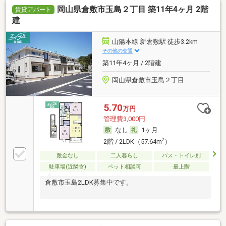
岡山県倉敷市玉島２丁目 築11年4ヶ月 2階
賃貸アパート
建
山陽本線 新倉敷駅 徒歩3.2km
その他の交通
築11年4ヶ月 / 2階建
岡山県倉敷市玉島２丁目
5.70
万円
管理費3,000円
なし
1ヶ月
2
2階 / 2LDK（57.64m
）
敷金なし
二人暮らし
バス・トイレ別
駐車場(近隣含)
ペット相談可
最上階
倉敷市玉島2LDK募集中です。