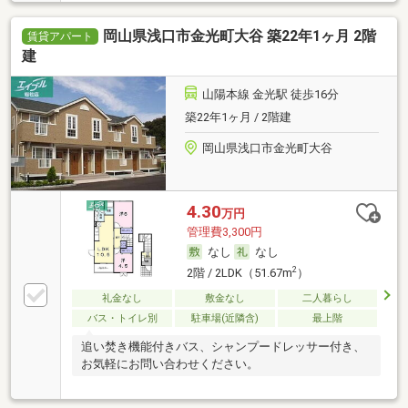
岡山県浅口市金光町大谷 築22年1ヶ月 2階
賃貸アパート
建
山陽本線 金光駅 徒歩16分
築22年1ヶ月 / 2階建
岡山県浅口市金光町大谷
4.30
万円
管理費3,300円
なし
なし
2
2階 / 2LDK（51.67m
）
礼金なし
敷金なし
二人暮らし
バス・トイレ別
駐車場(近隣含)
最上階
追い焚き機能付きバス、シャンプードレッサー付き、
お気軽にお問い合わせください。