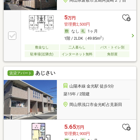
岡山県倉敷市玉島阿賀崎２丁目
5
万円
管理費2,500円
なし
1ヶ月
2
1階 / 2LDK（49.85m
）
敷金なし
二人暮らし
バス・トイレ別
駐車場(近隣含)
インターネット無料
角部屋
あじさい
賃貸アパート
山陽本線 金光駅 徒歩5分
築15年 / 2階建
岡山県浅口市金光町占見新田
5.65
万円
管理費2,900円