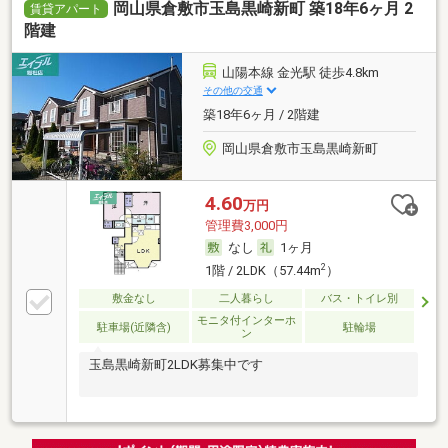
岡山県倉敷市玉島黒崎新町 築18年6ヶ月 2
賃貸アパート
階建
山陽本線 金光駅 徒歩4.8km
その他の交通
築18年6ヶ月 / 2階建
岡山県倉敷市玉島黒崎新町
4.60
万円
管理費3,000円
なし
1ヶ月
2
1階 / 2LDK（57.44m
）
敷金なし
二人暮らし
バス・トイレ別
モニタ付インターホ
駐車場(近隣含)
駐輪場
ン
玉島黒崎新町2LDK募集中です