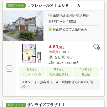
ラフレシールＭＩＺＵＫＩ Ａ
賃貸アパート
山陽本線 金光駅 徒歩18分
築23年1ヶ月 / 2階建
岡山県浅口市金光町佐方
4.50
万円
管理費1,910円
なし
なし
2
2階 / 2LDK（58.12m
）
礼金なし
敷金なし
二人暮らし
バス・トイレ別
駐車場(近隣含)
最上階
◇オンライン接客対応 ＆ 現地集合での案内可能
♪◇
サンライズプラザＩＩ
賃貸アパート