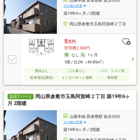
山陽本線 新倉敷駅 徒歩26分
その他の交通
築19年6ヶ月 / 2階建
岡山県倉敷市玉島阿賀崎２丁目
5
万円
管理費2,500円
なし
1ヶ月
2
1階 / 2LDK（49.85m
）
敷金なし
二人暮らし
バス・トイレ別
駐車場(近隣含)
インターネット無料
角部屋
岡山県倉敷市玉島阿賀崎２丁目 築19年6ヶ
賃貸アパート
月 2階建
山陽本線 新倉敷駅 徒歩26分
その他の交通
築19年6ヶ月 / 2階建