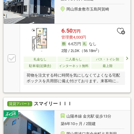
岡山県倉敷市玉島阿賀崎
6.50
万円
管理費4,000円
6.6万円
なし
2
2階 / 2LDK（56.18m
）
礼金なし
二人暮らし
バス・トイレ別
駐車場(近隣含)
インターネット無料
最上階
荷物を注文する時に時間を気にしなくてよくなる宅配
ボックスを共用部に備え付けております。来客時には
ＴＶ
スマイリーＩＩＩ
賃貸アパート
山陽本線 金光駅 徒歩13分
築6年10ヶ月 / 2階建
岡山県浅口市金光町占見新田