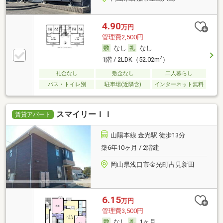
4.90
万円
管理費2,500円
なし
なし
2
1階 / 2LDK（52.02m
）
礼金なし
敷金なし
二人暮らし
バス・トイレ別
駐車場(近隣含)
インターネット無料
スマイリーＩＩ
賃貸アパート
山陽本線 金光駅 徒歩13分
築6年10ヶ月 / 2階建
岡山県浅口市金光町占見新田
6.15
万円
管理費3,500円
なし
1ヶ月