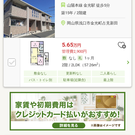
山陽本線 金光駅 徒歩5分
築15年 / 2階建
岡山県浅口市金光町占見新田
5.65
万円
管理費2,900円
なし
1ヶ月
2
2階 / 2LDK（57.26m
）
敷金なし
更新料なし
二人暮らし
バス・トイレ別
駐車場(近隣含)
最上階