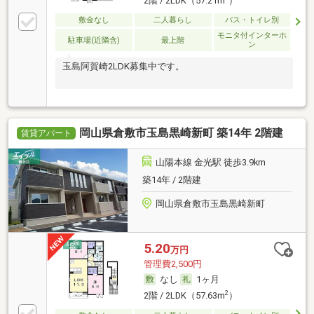
2階 / 2LDK（57.21m
）
敷金なし
二人暮らし
バス・トイレ別
モニタ付インターホ
駐車場(近隣含)
最上階
ン
玉島阿賀崎2LDK募集中です。
岡山県倉敷市玉島黒崎新町 築14年 2階建
賃貸アパート
山陽本線 金光駅 徒歩3.9km
築14年 / 2階建
岡山県倉敷市玉島黒崎新町
5.20
万円
管理費2,500円
なし
1ヶ月
2
2階 / 2LDK（57.63m
）