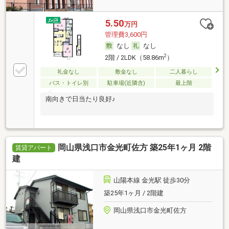
5.50
万円
管理費3,600円
なし
なし
2
2階 / 2LDK（58.86m
）
礼金なし
敷金なし
二人暮らし
バス・トイレ別
駐車場(近隣含)
最上階
南向きで日当たり良好♪
岡山県浅口市金光町佐方 築25年1ヶ月 2階
賃貸アパート
建
山陽本線 金光駅 徒歩30分
築25年1ヶ月 / 2階建
岡山県浅口市金光町佐方