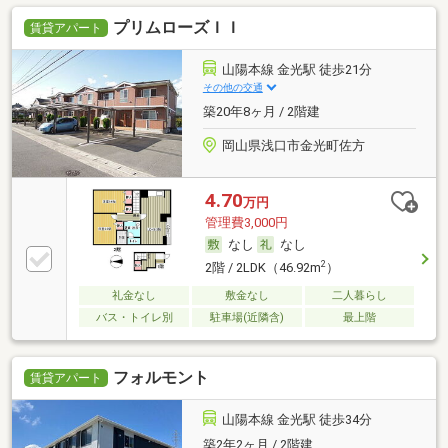
プリムローズＩＩ
賃貸アパート
山陽本線 金光駅 徒歩21分
その他の交通
築20年8ヶ月 / 2階建
岡山県浅口市金光町佐方
4.70
万円
管理費3,000円
なし
なし
2
2階 / 2LDK（46.92m
）
礼金なし
敷金なし
二人暮らし
バス・トイレ別
駐車場(近隣含)
最上階
フォルモント
賃貸アパート
山陽本線 金光駅 徒歩34分
築2年2ヶ月 / 2階建