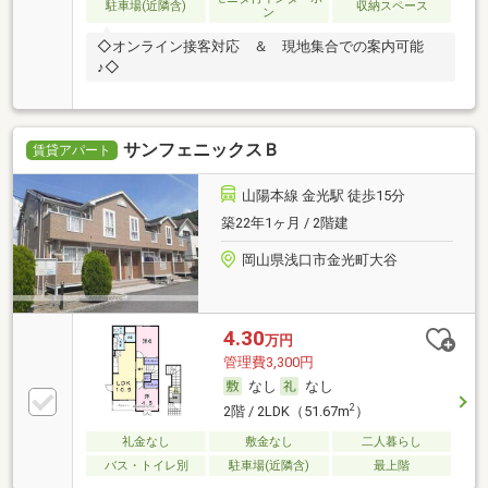
駐車場(近隣含)
収納スペース
ン
◇オンライン接客対応 ＆ 現地集合での案内可能
♪◇
サンフェニックスＢ
賃貸アパート
山陽本線 金光駅 徒歩15分
築22年1ヶ月 / 2階建
岡山県浅口市金光町大谷
4.30
万円
管理費3,300円
なし
なし
2
2階 / 2LDK（51.67m
）
礼金なし
敷金なし
二人暮らし
バス・トイレ別
駐車場(近隣含)
最上階