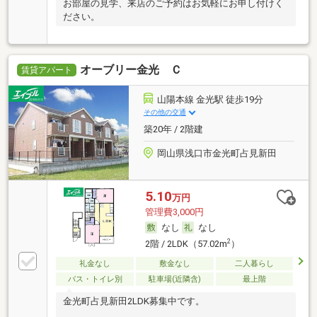
お部屋の見学、来店のご予約はお気軽にお申し付けく
ださい。
オーブリー金光 Ｃ
賃貸アパート
山陽本線 金光駅 徒歩19分
その他の交通
築20年 / 2階建
岡山県浅口市金光町占見新田
5.10
万円
管理費3,000円
なし
なし
2
2階 / 2LDK（57.02m
）
礼金なし
敷金なし
二人暮らし
バス・トイレ別
駐車場(近隣含)
最上階
金光町占見新田2LDK募集中です。