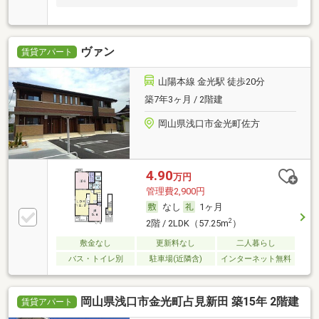
ヴァン
賃貸アパート
山陽本線 金光駅 徒歩20分
築7年3ヶ月 / 2階建
岡山県浅口市金光町佐方
4.90
万円
管理費2,900円
なし
1ヶ月
2
2階 / 2LDK（57.25m
）
敷金なし
更新料なし
二人暮らし
バス・トイレ別
駐車場(近隣含)
インターネット無料
岡山県浅口市金光町占見新田 築15年 2階建
賃貸アパート