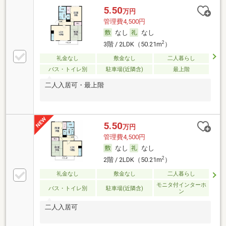
5.50
万円
管理費4,500円
なし
なし
2
3階 / 2LDK（50.21m
）
礼金なし
敷金なし
二人暮らし
バス・トイレ別
駐車場(近隣含)
最上階
二人入居可・最上階
5.50
万円
管理費4,500円
なし
なし
2
2階 / 2LDK（50.21m
）
礼金なし
敷金なし
二人暮らし
モニタ付インターホ
バス・トイレ別
駐車場(近隣含)
ン
二人入居可