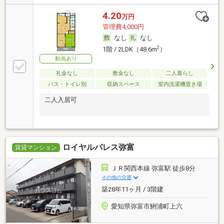
4.20
万円
管理費4,000円
なし
なし
2
1階 / 2LDK（48.6m
）
動画あり
礼金なし
敷金なし
二人暮らし
バス・トイレ別
収納スペース
室内洗濯機置き場
二人入居可
ロイヤルパレス弥富
賃貸マンション
ＪＲ関西本線 弥富駅 徒歩8分
その他の交通
築28年11ヶ月 / 3階建
愛知県弥富市鯏浦町上六