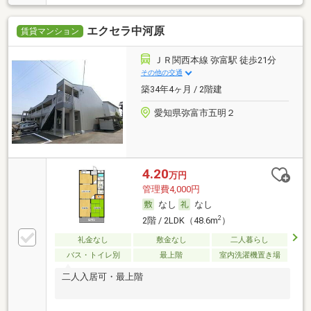
エクセラ中河原
賃貸マンション
ＪＲ関西本線 弥富駅 徒歩21分
その他の交通
築34年4ヶ月 / 2階建
愛知県弥富市五明２
4.20
万円
管理費4,000円
なし
なし
2
2階 / 2LDK（48.6m
）
礼金なし
敷金なし
二人暮らし
バス・トイレ別
最上階
室内洗濯機置き場
二人入居可・最上階