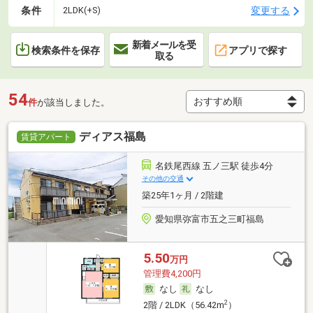
条件
変更する
2LDK(+S)
新着メールを受
検索条件を保存
アプリで探す
取る
54
件
が該当しました。
ディアス福島
賃貸アパート
名鉄尾西線 五ノ三駅 徒歩4分
その他の交通
築25年1ヶ月 / 2階建
愛知県弥富市五之三町福島
5.50
万円
管理費4,200円
なし
なし
2
2階 / 2LDK（56.42m
）