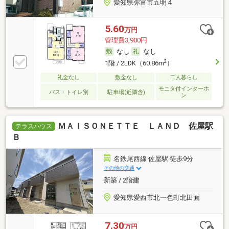
愛知県弥富市五明４
5.60
万円
管理費3,900円
なし
なし
2
1階 / 2LDK（60.86m
）
礼金なし
敷金なし
二人暮らし
モニタ付インターホ
バス・トイレ別
駐車場(近隣含)
ン
ＭＡＩＳＯＮＥＴＴＥ ＬＡＮＤ 佐屋駅
テラスハウス
Ｂ
名鉄尾西線 佐屋駅 徒歩9分
その他の交通
新築 / 2階建
愛知県愛西市北一色町北田面
7.30
万円