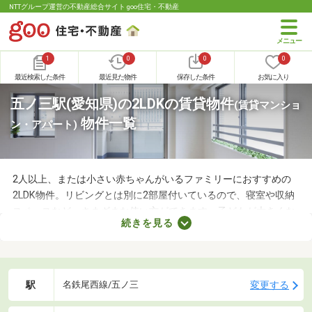
NTTグループ運営の不動産総合サイト goo住宅・不動産
1
0
0
0
最近検索した条件
最近見た物件
保存した条件
お気に入り
五ノ三駅(愛知県)の2LDKの賃貸物件
(賃貸マンショ
物件一覧
ン・アパート)
2人以上、または小さい赤ちゃんがいるファミリーにおすすめの
2LDK物件。リビングとは別に2部屋付いているので、寝室や収納
スペースなど、さまざまな使い方ができます。子どもが大きくな
続きを見る
れば子ども部屋にもできるので、長く住めることも魅力です。こ
こでは、快適に暮らせる2LDK物件を紹介します。間取りや家賃を
チェックして、希望にぴったりな物件を見つけましょう。
駅
変更する
名鉄尾西線/五ノ三