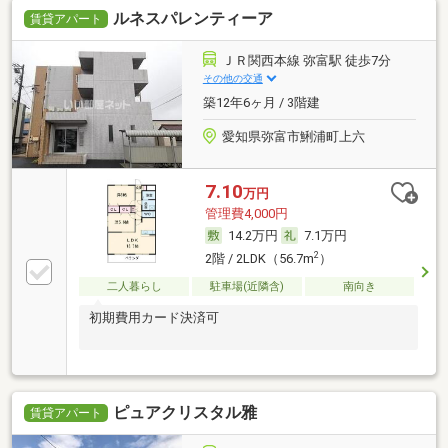
ルネスパレンティーア
賃貸アパート
ＪＲ関西本線 弥富駅 徒歩7分
その他の交通
築12年6ヶ月 / 3階建
愛知県弥富市鯏浦町上六
7.10
万円
管理費4,000円
14.2万円
7.1万円
2
2階 / 2LDK（56.7m
）
二人暮らし
駐車場(近隣含)
南向き
初期費用カード決済可
ピュアクリスタル雅
賃貸アパート