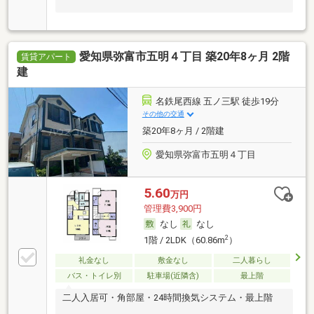
愛知県弥富市五明４丁目 築20年8ヶ月 2階
賃貸アパート
建
名鉄尾西線 五ノ三駅 徒歩19分
その他の交通
築20年8ヶ月 / 2階建
愛知県弥富市五明４丁目
5.60
万円
管理費3,900円
なし
なし
2
1階 / 2LDK（60.86m
）
礼金なし
敷金なし
二人暮らし
バス・トイレ別
駐車場(近隣含)
最上階
二人入居可・角部屋・24時間換気システム・最上階