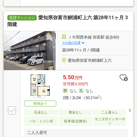
愛知県弥富市鯏浦町上六 築28年11ヶ月 3
賃貸マンション
階建
ＪＲ関西本線 弥富駅 徒歩8分
その他の交通
築28年11ヶ月 / 3階建
愛知県弥富市鯏浦町上六
5.50
万円
管理費4,500円
なし
なし
2
2階 / 2LDK（50.21m
）
動画あり
礼金なし
敷金なし
二人暮らし
モニタ付インターホ
バス・トイレ別
駐車場(近隣含)
ン
二人入居可