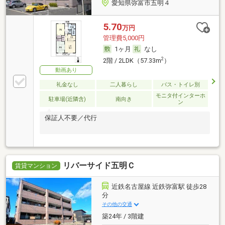
愛知県弥富市五明４
5.70
万円
管理費5,000円
1ヶ月
なし
2
2階 / 2LDK（57.33m
）
動画あり
礼金なし
二人暮らし
バス・トイレ別
モニタ付インターホ
駐車場(近隣含)
南向き
ン
保証人不要／代行
リバーサイド五明Ｃ
賃貸マンション
近鉄名古屋線 近鉄弥富駅 徒歩28
分
その他の交通
築24年 / 3階建