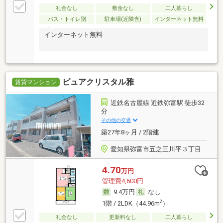
礼金なし
敷金なし
二人暮らし
バス・トイレ別
駐車場(近隣含)
インターネット無料
インターネット無料
ピュアクリスタル雅
賃貸マンション
近鉄名古屋線 近鉄弥富駅 徒歩32
分
その他の交通
築27年8ヶ月 / 2階建
愛知県弥富市五之三川平３丁目
4.70
万円
管理費4,600円
9.4万円
なし
2
1階 / 2LDK（44.96m
）
礼金なし
更新料なし
二人暮らし