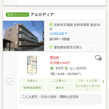
アルカディア
賃貸マンション
近鉄名古屋線 近鉄弥富駅 徒歩20
分
その他の交通
築29年 / 3階建
愛知県弥富市五明１
5
万円
管理費4,500円
9万円
なし(5万円)
2
1階 / 2LDK（54.05m
）
礼金なし
二人暮らし
バス・トイレ別
モニタ付インターホ
駐車場(近隣含)
南向き
ン
二人入居可・日当り良好・閑静な住宅街