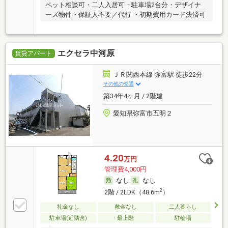
ペット相談可・二人入居可・駐車場2台分・デザイナ
ーズ物件・保証人不要／代行 ・初期費用カード決済可
エクセラ中河原
賃貸アパート
ＪＲ関西本線 弥富駅 徒歩22分
その他の交通
築34年4ヶ月 / 2階建
愛知県弥富市五明２
4.20
万円
管理費4,000円
なし
なし
2
2階 / 2LDK（48.6m
）
礼金なし
敷金なし
二人暮らし
駐車場(近隣含)
最上階
駐輪場