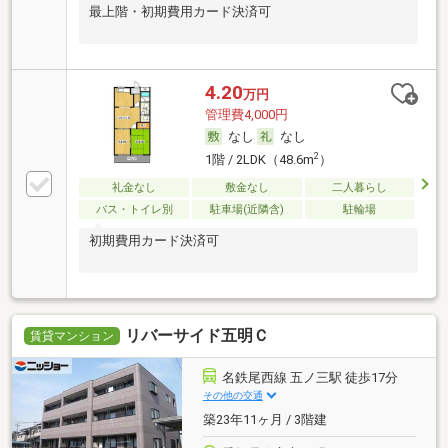
最上階・初期費用カード決済可
4.20
万円
管理費4,000円
なし
なし
2
1階 / 2LDK（48.6m
）
礼金なし
敷金なし
二人暮らし
バス・トイレ別
駐車場(近隣含)
駐輪場
初期費用カード決済可
リバーサイド五明Ｃ
賃貸マンション
名鉄尾西線 五ノ三駅 徒歩17分
その他の交通
築23年11ヶ月 / 3階建