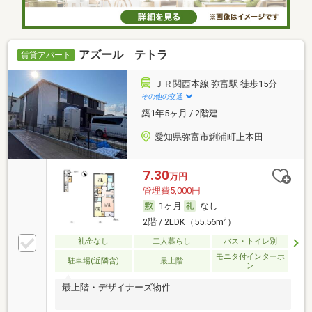
アズール テトラ
賃貸アパート
ＪＲ関西本線 弥富駅 徒歩15分
その他の交通
築1年5ヶ月 / 2階建
愛知県弥富市鯏浦町上本田
7.30
万円
管理費5,000円
1ヶ月
なし
2
2階 / 2LDK（55.56m
）
礼金なし
二人暮らし
バス・トイレ別
モニタ付インターホ
駐車場(近隣含)
最上階
ン
最上階・デザイナーズ物件