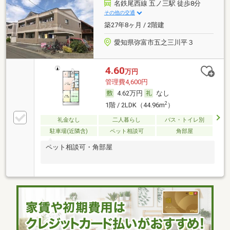
名鉄尾西線 五ノ三駅 徒歩8分
その他の交通
築27年8ヶ月 / 2階建
愛知県弥富市五之三川平３
4.60
万円
管理費4,600円
4.62万円
なし
2
1階 / 2LDK（44.96m
）
礼金なし
二人暮らし
バス・トイレ別
駐車場(近隣含)
ペット相談可
角部屋
ペット相談可・角部屋