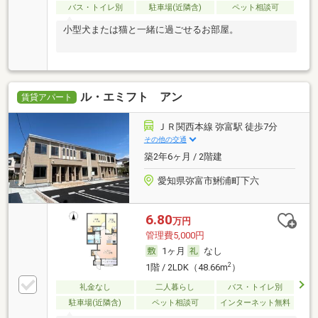
バス・トイレ別
駐車場(近隣含)
ペット相談可
小型犬または猫と一緒に過ごせるお部屋。
ル・エミフト アン
賃貸アパート
ＪＲ関西本線 弥富駅 徒歩7分
その他の交通
築2年6ヶ月 / 2階建
愛知県弥富市鯏浦町下六
6.80
万円
管理費5,000円
1ヶ月
なし
2
1階 / 2LDK（48.66m
）
礼金なし
二人暮らし
バス・トイレ別
駐車場(近隣含)
ペット相談可
インターネット無料