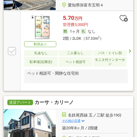
愛知県弥富市五明４
5.70
万円
管理費5,000円
1ヶ月
なし
2
2階 / 2LDK（57.33m
）
動画あり
礼金なし
二人暮らし
バス・トイレ別
モニタ付インターホ
駐車場(近隣含)
ペット相談可
ン
ペット相談可・閑静な住宅街
カーサ・カリーノ
賃貸アパート
名鉄尾西線 五ノ三駅 徒歩19分
その他の交通
築20年8ヶ月 / 2階建