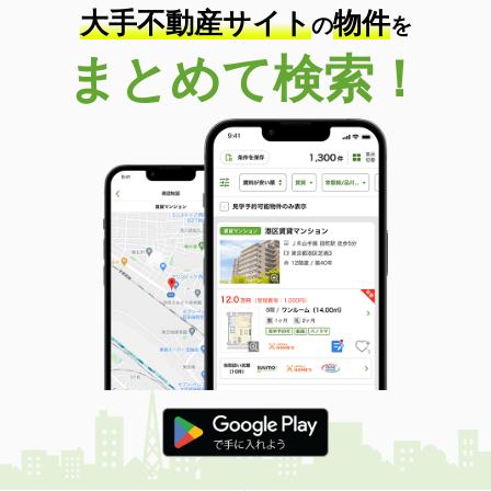
大手不動産サイト
物件
の
を
まとめて検索！