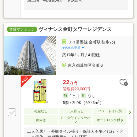
最上階・初期費用カード決済可
ヴィナシス金町タワーレジデンス
賃貸マンション
ＪＲ常磐線 金町駅 徒歩2分
その他の交通
築17年3ヶ月 / 41階建
東京都葛飾区金町６
22
万円
管理費20,000円
1ヶ月
なし
2
5階 / 2LDK（69.43m
）
礼金なし
二人暮らし
バス・トイレ別
モニタ付インターホ
南向き
オートロック付き
ン
二人入居可・外観タイル張り・保証人不要／代行 ・オ