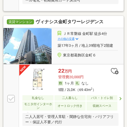
ール電化・初期費用カード決済可
ヴィナシス金町タワーレジデンス
賃貸マンション
ＪＲ常磐線 金町駅 徒歩4分
その他の交通
築17年3ヶ月 / 地上39階地下2階建
東京都葛飾区金町６
22
万円
管理費20,000円
1ヶ月
なし
2
5階 / 2LDK（69.43m
）
礼金なし
二人暮らし
バス・トイレ別
モニタ付インターホ
オートロック付き
収納スペース
ン
二人入居可・管理人常駐・閑静な住宅街・バリアフリ
ー・保証人不要／代行