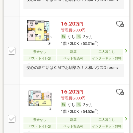
16.20
万円
管理費6,000円
なし
2ヶ月
2
1階 / 2LDK（53.31m
）
敷金なし
新築
二人暮らし
バス・トイレ別
ペット相談可
インターネット無料
安心の新生活はＣＭでお馴染み！大和ハウスD-room♪
16.20
万円
管理費6,000円
なし
2ヶ月
2
1階 / 2LDK（54.52m
）
敷金なし
新築
二人暮らし
バス・トイレ別
ペット相談可
インターネット無料