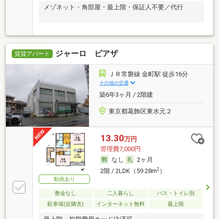
メゾネット・角部屋・最上階・保証人不要／代行
ジャーロ ピアザ
賃貸アパート
ＪＲ常磐線 金町駅 徒歩16分
その他の交通
築6年3ヶ月 / 2階建
東京都葛飾区東水元２
13.30
万円
管理費7,000円
なし
2ヶ月
2
2階 / 2LDK（59.28m
）
動画あり
敷金なし
二人暮らし
バス・トイレ別
駐車場(近隣含)
インターネット無料
最上階