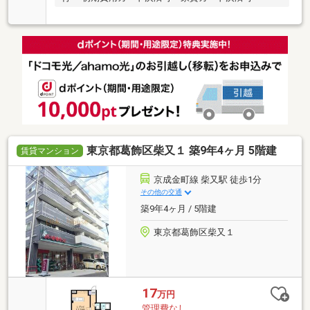
東京都葛飾区柴又１ 築9年4ヶ月 5階建
賃貸マンション
京成金町線 柴又駅 徒歩1分
その他の交通
築9年4ヶ月 / 5階建
東京都葛飾区柴又１
17
万円
管理費なし