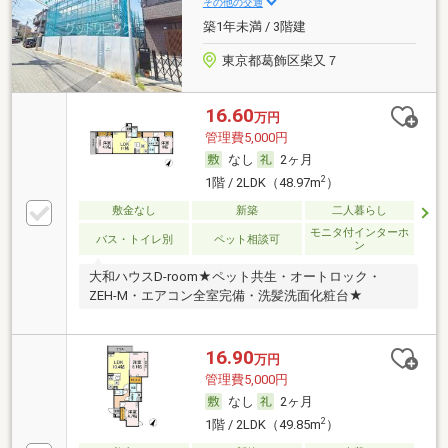
その他の交通
築1年未満 / 3階建
東京都葛飾区柴又７
16.60
万円
管理費5,000円
なし
2ヶ月
2
1階 / 2LDK（48.97m
）
敷金なし
新築
二人暮らし
モニタ付インターホ
バス・トイレ別
ペット相談可
ン
大和ハウスD-room★ペット共生・オートロック・
ZEH-M・エアコン全室完備・洗髪洗面化粧台★
16.90
万円
管理費5,000円
なし
2ヶ月
2
1階 / 2LDK（49.85m
）