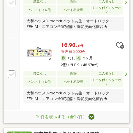
敷金なし
新築
二人暮らし
モニタ付インターホ
バス・トイレ別
ペット相談可
ン
大和ハウスD-room★ペット共生・オートロック・
ZEH-M・エアコン全室完備・洗髪洗面化粧台★
16.90
万円
管理費5,000円
なし
2ヶ月
2
2階 / 2LDK（48.97m
）
敷金なし
新築
二人暮らし
モニタ付インターホ
バス・トイレ別
ペット相談可
ン
大和ハウスD-room★ペット共生・オートロック・
ZEH-M・エアコン全室完備・洗髪洗面化粧台★
10件を表示する（全17件）