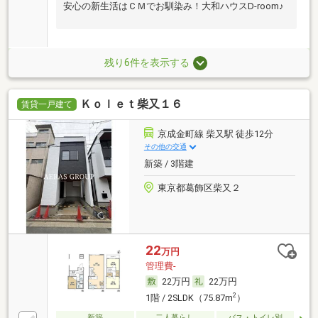
安心の新生活はＣＭでお馴染み！大和ハウスD-room♪
残り6件を表示する
Ｋｏｌｅｔ柴又１６
賃貸一戸建て
京成金町線 柴又駅 徒歩12分
その他の交通
新築 / 3階建
東京都葛飾区柴又２
22
万円
管理費-
22万円
22万円
2
1階 / 2SLDK（75.87m
）
新築
二人暮らし
バス・トイレ別