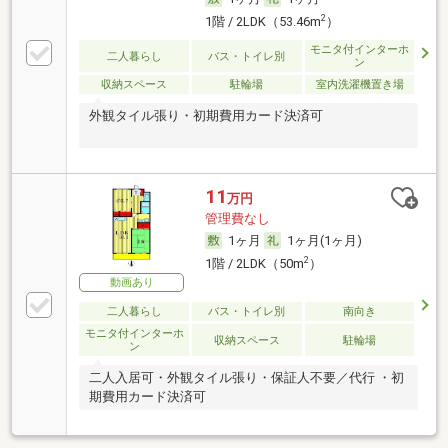
2
1階 / 2LDK（53.46m
）
モニタ付インターホ
二人暮らし
バス・トイレ別
ン
収納スペース
駐輪場
室内洗濯機置き場
外観タイル張り・初期費用カード決済可
11
万円
管理費なし
1ヶ月
1ヶ月(1ヶ月)
2
1階 / 2LDK（50m
）
動画あり
二人暮らし
バス・トイレ別
南向き
モニタ付インターホ
収納スペース
駐輪場
ン
二人入居可・外観タイル張り・保証人不要／代行 ・初
期費用カード決済可