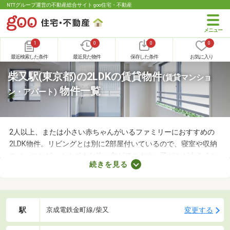
NTTグループ運営の不動産総合サイト goo住宅・不動産
1
0
0
0
最近検索した条件
最近見た物件
保存した条件
お気に入り
柴又駅(東京都)の2LDKの賃貸物件
(賃貸マンショ
物件一覧
ン・アパート)
2人以上、または小さい赤ちゃんがいるファミリーにおすすめの
2LDK物件。リビングとは別に2部屋付いているので、寝室や収納
スペースなど、さまざまな使い方ができます。子どもが大きくな
続きを見る
れば子ども部屋にもできるので、長く住めることも魅力です。こ
こでは、快適に暮らせる2LDK物件を紹介します。間取りや家賃を
チェックして、希望にぴったりな物件を見つけましょう。
駅
変更する
京成電鉄金町線/柴又