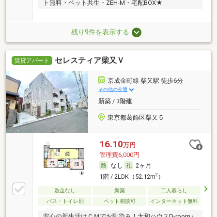
ト無料・ペット共生・ZEH-M・宅配BOX★
残り9件を表示する
セレスティア柴又Ｖ
賃貸アパート
京成金町線 柴又駅 徒歩6分
その他の交通
新築 / 3階建
東京都葛飾区柴又５
16.10
万円
管理費6,000円
なし
2ヶ月
2
1階 / 2LDK（52.12m
）
敷金なし
新築
二人暮らし
バス・トイレ別
ペット相談可
インターネット無料
安心の新生活はＣＭでお馴染み！大和ハウスD-room♪