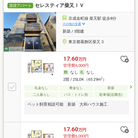
セレスティア柴又ＩＶ
賃貸アパート
京成金町線 柴又駅 徒歩8分
その他の交通
新築 / 3階建
東京都葛飾区柴又３
17.60
万円
管理費6,000円
なし
なし
2
2階 / 2SLDK（65.29m
）
礼金なし
敷金なし
新築
二人暮らし
バス・トイレ別
駐車場(近隣含)
ペット飼育相談可能 新築 大和ハウス施工
17.60
万円
管理費6,000円