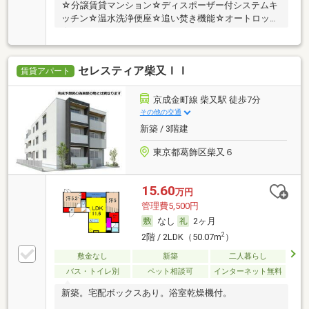
☆分譲賃貸マンション☆ディスポーザー付システムキ
ッチン☆温水洗浄便座☆追い焚き機能☆オートロック
☆
セレスティア柴又ＩＩ
賃貸アパート
京成金町線 柴又駅 徒歩7分
その他の交通
新築 / 3階建
東京都葛飾区柴又６
15.60
万円
管理費5,500円
なし
2ヶ月
2
2階 / 2LDK（50.07m
）
敷金なし
新築
二人暮らし
バス・トイレ別
ペット相談可
インターネット無料
新築。宅配ボックスあり。浴室乾燥機付。