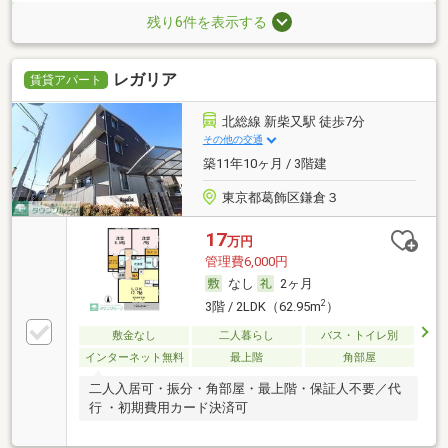
残り6件を表示する
レガリア
賃貸アパート
北総線 新柴又駅 徒歩7分
その他の交通
築11年10ヶ月 / 3階建
東京都葛飾区鎌倉３
17
万円
管理費6,000円
なし
2ヶ月
2
3階 / 2LDK（62.95m
）
敷金なし
二人暮らし
バス・トイレ別
インターネット無料
最上階
角部屋
二人入居可・振分・角部屋・最上階・保証人不要／代
行 ・初期費用カード決済可