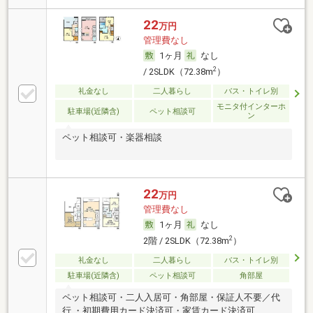
22
万円
管理費なし
1ヶ月
なし
2
/ 2SLDK（72.38m
）
礼金なし
二人暮らし
バス・トイレ別
モニタ付インターホ
駐車場(近隣含)
ペット相談可
ン
ペット相談可・楽器相談
22
万円
管理費なし
1ヶ月
なし
2
2階 / 2SLDK（72.38m
）
礼金なし
二人暮らし
バス・トイレ別
駐車場(近隣含)
ペット相談可
角部屋
ペット相談可・二人入居可・角部屋・保証人不要／代
行 ・初期費用カード決済可・家賃カード決済可