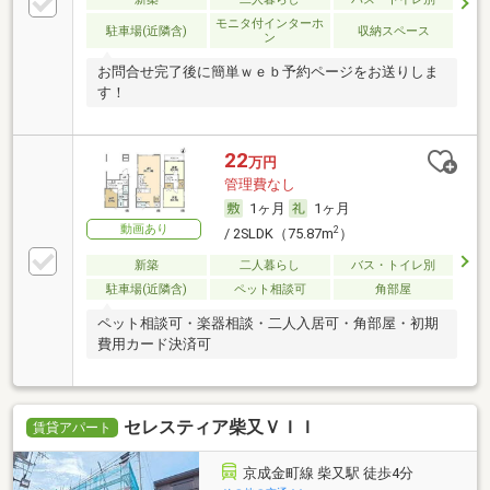
モニタ付インターホ
駐車場(近隣含)
収納スペース
ン
お問合せ完了後に簡単ｗｅｂ予約ページをお送りしま
す！
22
万円
管理費なし
1ヶ月
1ヶ月
動画あり
2
/ 2SLDK（75.87m
）
新築
二人暮らし
バス・トイレ別
駐車場(近隣含)
ペット相談可
角部屋
ペット相談可・楽器相談・二人入居可・角部屋・初期
費用カード決済可
セレスティア柴又ＶＩＩ
賃貸アパート
京成金町線 柴又駅 徒歩4分