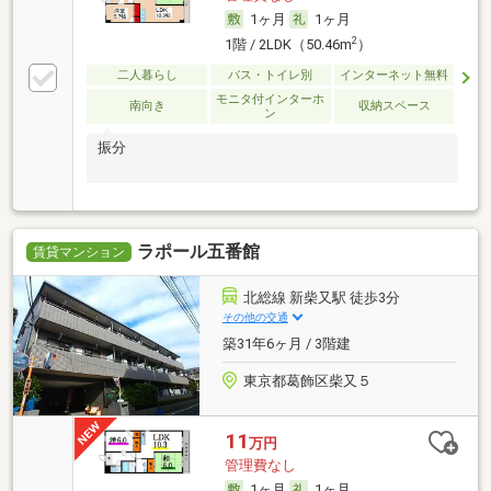
1ヶ月
1ヶ月
2
1階 / 2LDK（50.46m
）
二人暮らし
バス・トイレ別
インターネット無料
モニタ付インターホ
南向き
収納スペース
ン
振分
ラポール五番館
賃貸マンション
北総線 新柴又駅 徒歩3分
その他の交通
築31年6ヶ月 / 3階建
東京都葛飾区柴又５
11
万円
管理費なし
1ヶ月
1ヶ月