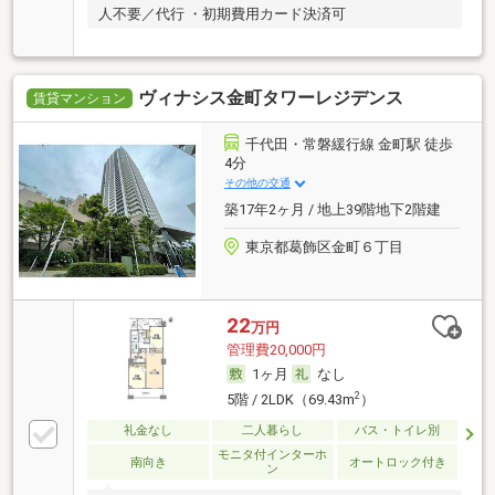
人不要／代行 ・初期費用カード決済可
ヴィナシス金町タワーレジデンス
賃貸マンション
千代田・常磐緩行線 金町駅 徒歩
4分
その他の交通
築17年2ヶ月 / 地上39階地下2階建
東京都葛飾区金町６丁目
22
万円
管理費20,000円
1ヶ月
なし
2
5階 / 2LDK（69.43m
）
礼金なし
二人暮らし
バス・トイレ別
モニタ付インターホ
南向き
オートロック付き
ン