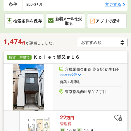
条件
変更する
2LDK(+S)
新着メールを受
検索条件を保存
アプリで探す
取る
1,474
件
が該当しました。
Ｋｏｌｅｔ柴又＃１６
賃貸一戸建て
京成電鉄金町線 柴又駅 徒歩12分
その他の交通
新築 / 3階建
東京都葛飾区柴又２丁目
22
万円
管理費-
1ヶ月
1ヶ月