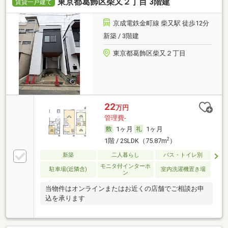
東京都葛飾区柴又２丁目 3階建
賃貸一戸建て
京成電鉄金町線 柴又駅 徒歩12分
新築 / 3階建
東京都葛飾区柴又２丁目
22
万円
管理費-
1ヶ月
1ヶ月
2
1階 / 2SLDK（75.87m
）
新築
二人暮らし
バス・トイレ別
モニタ付インターホ
駐車場(近隣含)
室内洗濯機置き場
ン
当物件はオンラインまたはお近くの店舗でご相談お申
込を承ります