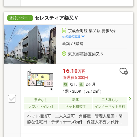
セレスティア柴又Ｖ
賃貸アパート
京成金町線 柴又駅 徒歩6分
その他の交通
新築 / 3階建
東京都葛飾区柴又５
16.10
万円
管理費6,000円
なし
2ヶ月
2
1階 / 2LDK（52.12m
）
敷金なし
新築
二人暮らし
バス・トイレ別
ペット相談可
インターネット無料
ペット相談可・二人入居可・角部屋・管理人巡回・閑
静な住宅街・デザイナーズ物件・保証人不要／代行 ・
初期費用カード決済可・家賃カード決済可