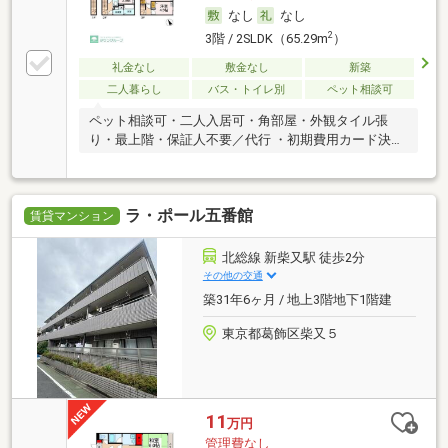
なし
なし
2
3階 / 2SLDK（65.29m
）
礼金なし
敷金なし
新築
二人暮らし
バス・トイレ別
ペット相談可
ペット相談可・二人入居可・角部屋・外観タイル張
り・最上階・保証人不要／代行 ・初期費用カード決済
可
ラ・ポール五番館
賃貸マンション
北総線 新柴又駅 徒歩2分
その他の交通
築31年6ヶ月 / 地上3階地下1階建
東京都葛飾区柴又５
11
万円
管理費なし