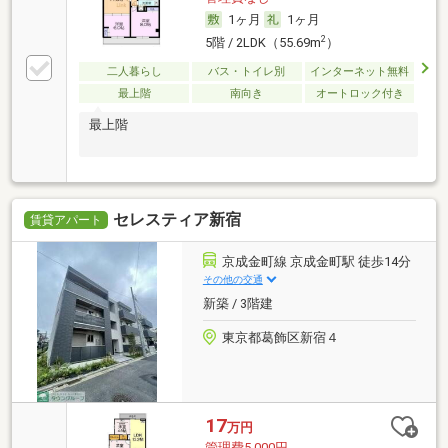
1ヶ月
1ヶ月
2
5階 / 2LDK（55.69m
）
二人暮らし
バス・トイレ別
インターネット無料
最上階
南向き
オートロック付き
最上階
セレスティア新宿
賃貸アパート
京成金町線 京成金町駅 徒歩14分
その他の交通
新築 / 3階建
東京都葛飾区新宿４
17
万円
管理費5,000円