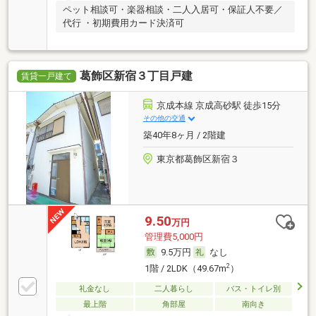
ペット相談可・楽器相談・二人入居可・保証人不要／
代行 ・初期費用カード決済可
葛飾区新宿３丁目戸建
賃貸一戸建て
京成本線 京成高砂駅 徒歩15分
その他の交通
築40年8ヶ月 / 2階建
東京都葛飾区新宿３
9.50
万円
管理費5,000円
9.5万円
なし
2
1階 / 2LDK（49.67m
）
礼金なし
二人暮らし
バス・トイレ別
最上階
角部屋
南向き