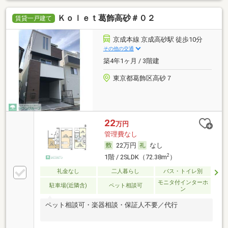
Ｋｏｌｅｔ葛飾高砂＃０２
賃貸一戸建て
京成本線 京成高砂駅 徒歩10分
その他の交通
築4年1ヶ月 / 3階建
東京都葛飾区高砂７
22
万円
管理費なし
22万円
なし
2
1階 / 2SLDK（72.38m
）
礼金なし
二人暮らし
バス・トイレ別
モニタ付インターホ
駐車場(近隣含)
ペット相談可
ン
ペット相談可・楽器相談・保証人不要／代行