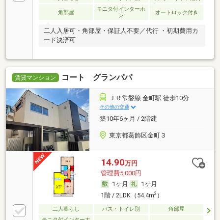
モニタ付インターホ
角部屋
オートロック付き
ン
二人入居可・角部屋・保証人不要／代行 ・初期費用カ
ード決済可
コート グランパパ
賃貸マンション
ＪＲ常磐線 金町駅 徒歩10分
その他の交通
築10年6ヶ月 / 2階建
東京都葛飾区金町３
14.90
万円
管理費5,000円
1ヶ月
1ヶ月
2
1階 / 2LDK（54.4m
）
二人暮らし
バス・トイレ別
角部屋
モニタ付インターホ