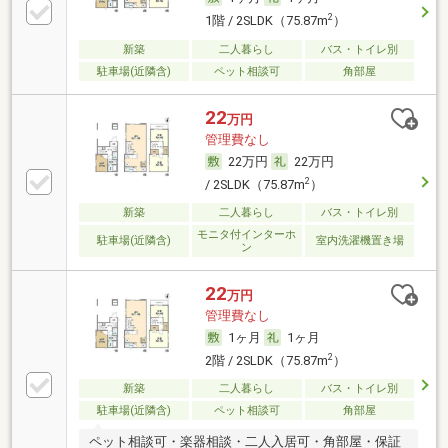
2
1階 / 2SLDK（75.87m
）
新築
二人暮らし
バス・トイレ別
駐車場(近隣含)
ペット相談可
角部屋
22
万円
管理費なし
22万円
22万円
2
/ 2SLDK（75.87m
）
新築
二人暮らし
バス・トイレ別
モニタ付インターホ
駐車場(近隣含)
室内洗濯機置き場
ン
22
万円
管理費なし
1ヶ月
1ヶ月
2
2階 / 2SLDK（75.87m
）
新築
二人暮らし
バス・トイレ別
駐車場(近隣含)
ペット相談可
角部屋
ペット相談可・楽器相談・二人入居可・角部屋・保証