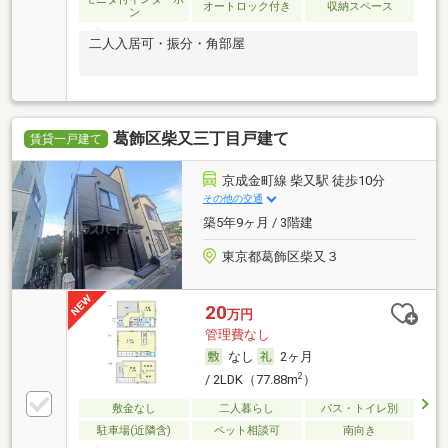
オートロック付き
収納スペース
ン
二人入居可・振分・角部屋
葛飾区柴又三丁目戸建て
賃貸一戸建て
京成金町線 柴又駅 徒歩10分
その他の交通
築5年9ヶ月 / 3階建
東京都葛飾区柴又３
20
万円
管理費なし
なし
2ヶ月
2
/ 2LDK（77.88m
）
敷金なし
二人暮らし
バス・トイレ別
駐車場(近隣含)
ペット相談可
南向き