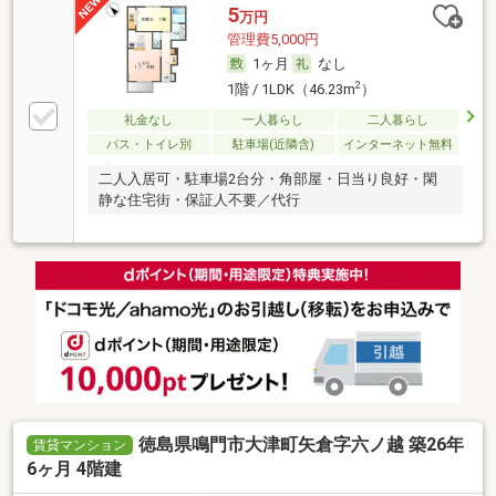
5
万円
管理費5,000円
1ヶ月
なし
2
1階 / 1LDK（46.23m
）
礼金なし
一人暮らし
二人暮らし
バス・トイレ別
駐車場(近隣含)
インターネット無料
二人入居可・駐車場2台分・角部屋・日当り良好・閑
静な住宅街・保証人不要／代行
徳島県鳴門市大津町矢倉字六ノ越 築26年
賃貸マンション
6ヶ月 4階建