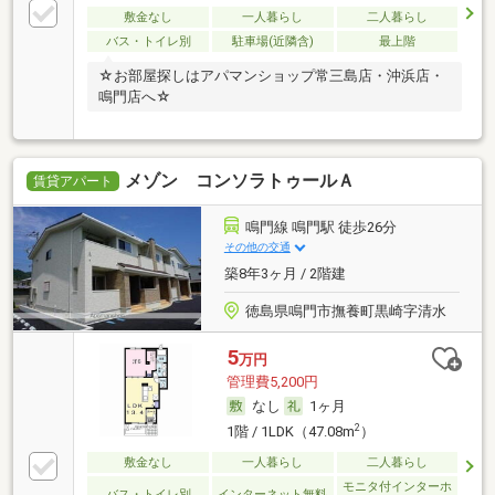
敷金なし
一人暮らし
二人暮らし
バス・トイレ別
駐車場(近隣含)
最上階
☆お部屋探しはアパマンショップ常三島店・沖浜店・
鳴門店へ☆
メゾン コンソラトゥールＡ
賃貸アパート
鳴門線 鳴門駅 徒歩26分
その他の交通
築8年3ヶ月 / 2階建
徳島県鳴門市撫養町黒崎字清水
5
万円
管理費5,200円
なし
1ヶ月
2
1階 / 1LDK（47.08m
）
敷金なし
一人暮らし
二人暮らし
モニタ付インターホ
バス・トイレ別
インターネット無料