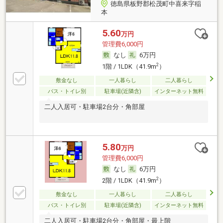
徳島県板野郡松茂町中喜来字稲
本
5.60
万円
管理費6,000円
なし
6万円
2
1階 / 1LDK（41.9m
）
敷金なし
一人暮らし
二人暮らし
バス・トイレ別
駐車場(近隣含)
インターネット無料
二人入居可・駐車場2台分・角部屋
5.80
万円
管理費6,000円
なし
6万円
2
2階 / 1LDK（41.9m
）
敷金なし
一人暮らし
二人暮らし
バス・トイレ別
駐車場(近隣含)
インターネット無料
二人入居可・駐車場2台分・角部屋・最上階