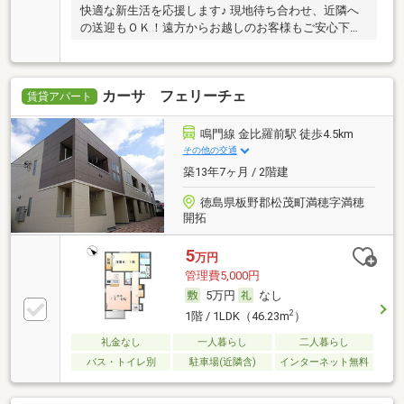
快適な新生活を応援します♪ 現地待ち合わせ、近隣へ
の送迎もＯＫ！遠方からお越しのお客様もご安心下さ
い
カーサ フェリーチェ
賃貸アパート
鳴門線 金比羅前駅 徒歩4.5km
その他の交通
築13年7ヶ月 / 2階建
徳島県板野郡松茂町満穂字満穂
開拓
5
万円
管理費5,000円
5万円
なし
2
1階 / 1LDK（46.23m
）
礼金なし
一人暮らし
二人暮らし
バス・トイレ別
駐車場(近隣含)
インターネット無料