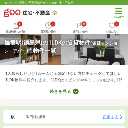
NTTグループ運営の不動産総合サイト goo住宅・不動産
1
0
0
0
最近検索した条件
最近見た物件
保存した条件
お気に入り
撫養駅(徳島県)の1LDKの賃貸物件
(賃貸マンショ
物件一覧
ン・アパート)
1人暮らしだけど1ルームじゃ物足りない方にチェックしてほしい
1LDK物件を紹介します。1LDKはリビングやキッチンのほかに1部
屋確保できるので、生活スペースを分けたい方に最適。広々とし
続きを見る
たLDKの物件を選べば、ゆったりとくつろげる理想のお部屋に住
めるでしょう。数多くある1LDK物件から、好みの設備や広さを備
えるお部屋を見つけてくださいね。
駅
変更する
鳴門線/撫養