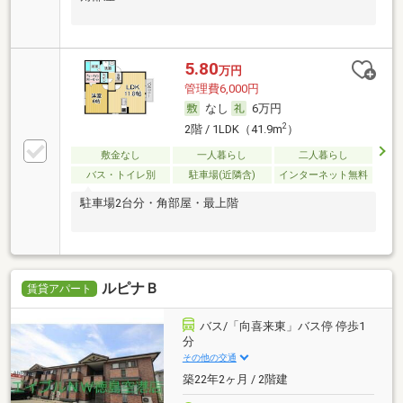
5.80
万円
管理費6,000円
なし
6万円
2
2階 / 1LDK（41.9m
）
敷金なし
一人暮らし
二人暮らし
バス・トイレ別
駐車場(近隣含)
インターネット無料
駐車場2台分・角部屋・最上階
ルピナＢ
賃貸アパート
バス/「向喜来東」バス停 停歩1
分
その他の交通
築22年2ヶ月 / 2階建