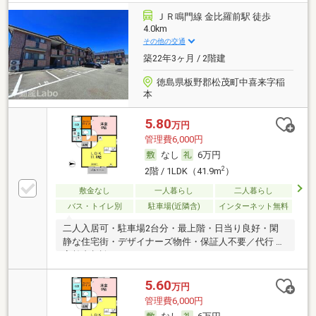
ＪＲ鳴門線 金比羅前駅 徒歩
4.0km
その他の交通
築22年3ヶ月 / 2階建
徳島県板野郡松茂町中喜来字稲
本
5.80
万円
管理費6,000円
なし
6万円
2
2階 / 1LDK（41.9m
）
敷金なし
一人暮らし
二人暮らし
バス・トイレ別
駐車場(近隣含)
インターネット無料
二人入居可・駐車場2台分・最上階・日当り良好・閑
静な住宅街・デザイナーズ物件・保証人不要／代行 ・
高齢者相談
5.60
万円
管理費6,000円