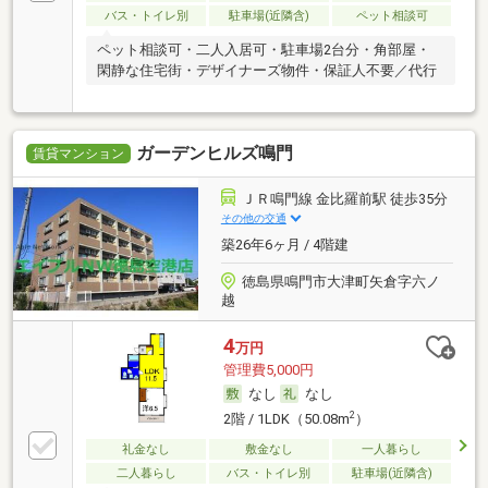
バス・トイレ別
駐車場(近隣含)
ペット相談可
ペット相談可・二人入居可・駐車場2台分・角部屋・
閑静な住宅街・デザイナーズ物件・保証人不要／代行
ガーデンヒルズ鳴門
賃貸マンション
ＪＲ鳴門線 金比羅前駅 徒歩35分
その他の交通
築26年6ヶ月 / 4階建
徳島県鳴門市大津町矢倉字六ノ
越
4
万円
管理費5,000円
なし
なし
2
2階 / 1LDK（50.08m
）
礼金なし
敷金なし
一人暮らし
二人暮らし
バス・トイレ別
駐車場(近隣含)