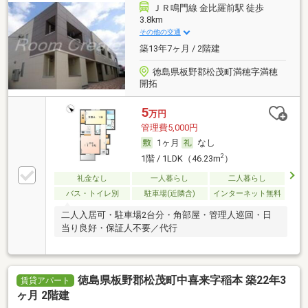
ＪＲ鳴門線 金比羅前駅 徒歩
3.8km
その他の交通
築13年7ヶ月 / 2階建
徳島県板野郡松茂町満穂字満穂
開拓
5
万円
管理費5,000円
1ヶ月
なし
2
1階 / 1LDK（46.23m
）
礼金なし
一人暮らし
二人暮らし
バス・トイレ別
駐車場(近隣含)
インターネット無料
二人入居可・駐車場2台分・角部屋・管理人巡回・日
当り良好・保証人不要／代行
徳島県板野郡松茂町中喜来字稲本 築22年3
賃貸アパート
ヶ月 2階建