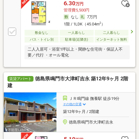
6.30
万円
管理費5,500円
なし
7万円
2
1階 / 1LDK（45.04m
）
敷金なし
一人暮らし
二人暮らし
バス・トイレ別
駐車場(近隣含)
インターネット無料
二人入居可・浴室1坪以上・閑静な住宅街・保証人不
要／代行 ・オール電化
徳島県鳴門市大津町吉永 築12年9ヶ月 2階
賃貸アパート
建
ＪＲ鳴門線 撫養駅 徒歩19分
その他の交通
築12年9ヶ月 / 2階建
徳島県鳴門市大津町吉永