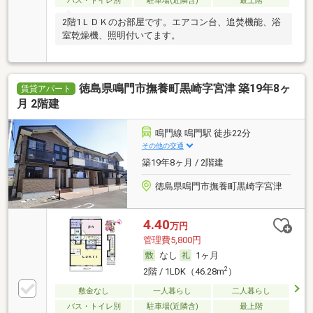
バス・トイレ別
駐車場(近隣含)
最上階
2階1ＬＤＫのお部屋です。エアコン台、追焚機能、浴
室乾燥機、照明付いてます。
徳島県鳴門市撫養町黒崎字宮津 築19年8ヶ
賃貸アパート
月 2階建
鳴門線 鳴門駅 徒歩22分
その他の交通
築19年8ヶ月 / 2階建
徳島県鳴門市撫養町黒崎字宮津
4.40
万円
管理費5,800円
なし
1ヶ月
2
2階 / 1LDK（46.28m
）
敷金なし
一人暮らし
二人暮らし
バス・トイレ別
駐車場(近隣含)
最上階