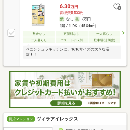
6.30
万円
管理費5,500円
なし
7万円
2
1階 / 1LDK（45.04m
）
敷金なし
更新料なし
一人暮らし
二人暮らし
バス・トイレ別
駐車場(近隣含)
ペニンシュラキッチンに、1616サイズの大きな浴
室！！
ヴィラアイレックス
賃貸マンション