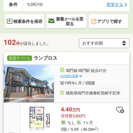
条件
変更する
1LDK(+S)
新着メールを受
検索条件を保存
アプリで探す
取る
102
件
が該当しました。
ランブロス
賃貸アパート
鳴門線 鳴門駅 徒歩21分
その他の交通
築19年8ヶ月 / 2階建
徳島県鳴門市撫養町黒崎字宮津
4.40
万円
管理費5,800円
なし
1ヶ月
2
2階 / 1LDK（46.28m
）