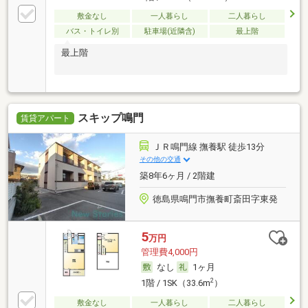
敷金なし
一人暮らし
二人暮らし
バス・トイレ別
駐車場(近隣含)
最上階
最上階
スキップ鳴門
賃貸アパート
ＪＲ鳴門線 撫養駅 徒歩13分
その他の交通
築8年6ヶ月 / 2階建
徳島県鳴門市撫養町斎田字東発
5
万円
管理費4,000円
なし
1ヶ月
2
1階 / 1SK（33.6m
）
敷金なし
一人暮らし
二人暮らし