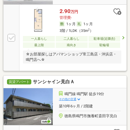
2.90
万円
管理費-
1ヶ月
1ヶ月
2
3階 / 1LDK（35m
）
一人暮らし
二人暮らし
駐車場(近隣含)
最上階
南向き
駐輪場
☆お部屋探しはアパマンショップ常三島店・沖浜店・
鳴門店へ☆
サンシャイン見白Ａ
賃貸アパート
鳴門線 鳴門駅 徒歩19分
その他の交通
築10年6ヶ月 / 2階建
徳島県鳴門市撫養町斎田字見白