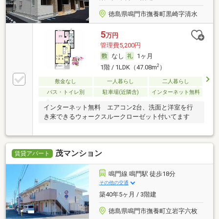
徳島県鳴門市撫養町黒崎字清水
5
万円
管理費5,200円
なし
1ヶ月
2
1階 / 1LDK（47.08m
）
敷金なし
一人暮らし
二人暮らし
バス・トイレ別
駐車場(近隣含)
インターネット無料
インターネット無料 エアコン2台、洗面と洋室を行
き来できるウォークスルークローゼット付いてます
茂マンション
賃貸アパート
鳴門線 鳴門駅 徒歩18分
その他の交通
築40年5ヶ月 / 3階建
徳島県鳴門市撫養町立岩字六枚