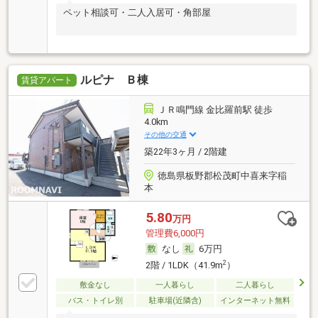
ペット相談可・二人入居可・角部屋
ルピナ Ｂ棟
賃貸アパート
ＪＲ鳴門線 金比羅前駅 徒歩
4.0km
その他の交通
築22年3ヶ月 / 2階建
徳島県板野郡松茂町中喜来字稲
本
5.80
万円
管理費6,000円
なし
6万円
2
2階 / 1LDK（41.9m
）
敷金なし
一人暮らし
二人暮らし
バス・トイレ別
駐車場(近隣含)
インターネット無料