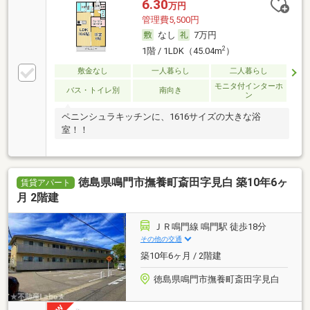
6.30
万円
管理費5,500円
なし
7万円
2
1階 / 1LDK（45.04m
）
敷金なし
一人暮らし
二人暮らし
モニタ付インターホ
バス・トイレ別
南向き
ン
ペニンシュラキッチンに、1616サイズの大きな浴
室！！
徳島県鳴門市撫養町斎田字見白 築10年6ヶ
賃貸アパート
月 2階建
ＪＲ鳴門線 鳴門駅 徒歩18分
その他の交通
築10年6ヶ月 / 2階建
徳島県鳴門市撫養町斎田字見白