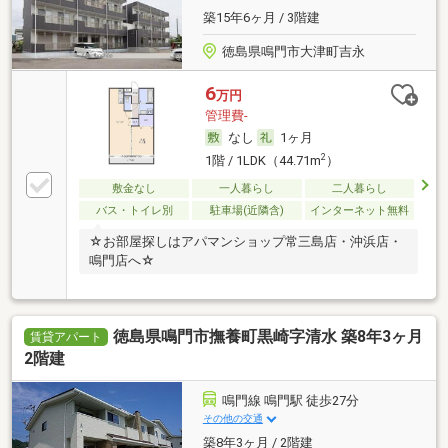
築15年6ヶ月 / 3階建
徳島県鳴門市大津町吉永
6
万円
管理費-
なし
1ヶ月
2
1階 / 1LDK（44.71m
）
敷金なし
一人暮らし
二人暮らし
バス・トイレ別
駐車場(近隣含)
インターネット無料
☆お部屋探しはアパマンショップ常三島店・沖浜店・
鳴門店へ☆
徳島県鳴門市撫養町黒崎字清水 築8年3ヶ月
賃貸アパート
2階建
鳴門線 鳴門駅 徒歩27分
その他の交通
築8年3ヶ月 / 2階建