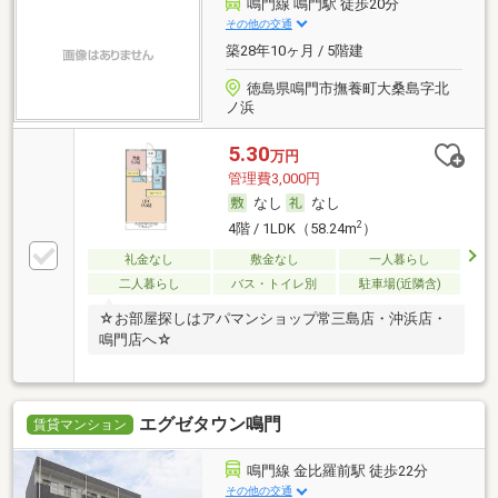
鳴門線 鳴門駅 徒歩20分
その他の交通
築28年10ヶ月 / 5階建
徳島県鳴門市撫養町大桑島字北
ノ浜
5.30
万円
管理費3,000円
なし
なし
2
4階 / 1LDK（58.24m
）
礼金なし
敷金なし
一人暮らし
二人暮らし
バス・トイレ別
駐車場(近隣含)
☆お部屋探しはアパマンショップ常三島店・沖浜店・
鳴門店へ☆
エグゼタウン鳴門
賃貸マンション
鳴門線 金比羅前駅 徒歩22分
その他の交通