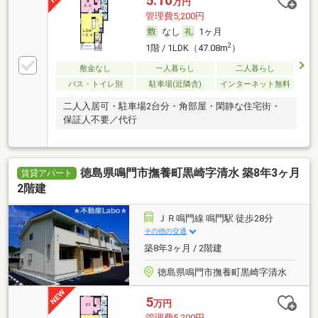
5.10
万円
管理費5,200円
なし
1ヶ月
2
1階 / 1LDK（47.08m
）
敷金なし
一人暮らし
二人暮らし
バス・トイレ別
駐車場(近隣含)
インターネット無料
二人入居可・駐車場2台分・角部屋・閑静な住宅街・
保証人不要／代行
徳島県鳴門市撫養町黒崎字清水 築8年3ヶ月
賃貸アパート
2階建
ＪＲ鳴門線 鳴門駅 徒歩28分
その他の交通
築8年3ヶ月 / 2階建
徳島県鳴門市撫養町黒崎字清水
5
万円
管理費5,200円