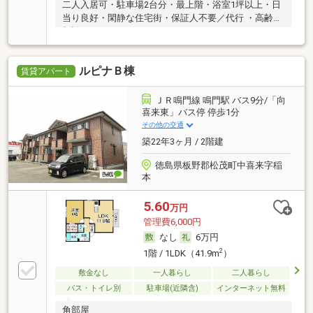
二人入居可・駐車場2台分・最上階・浴室1坪以上・日
当り良好・閑静な住宅街・保証人不要／代行 ・高齢者
相談
ルピナＢ棟
賃貸アパート
ＪＲ鳴門線 鳴門駅 バス9分/「向
喜来東」バス停 停歩1分
その他の交通
築22年3ヶ月 / 2階建
徳島県板野郡松茂町中喜来字稲
本
5.60
万円
管理費6,000円
なし
6万円
2
1階 / 1LDK（41.9m
）
敷金なし
一人暮らし
二人暮らし
バス・トイレ別
駐車場(近隣含)
インターネット無料
角部屋