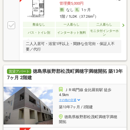
管理費5,000円
なし
1ヶ月
2
1階 / 1LDK（37.26m
）
敷金なし
一人暮らし
二人暮らし
モニタ付インターホ
バス・トイレ別
インターネット無料
ン
二人入居可・浴室1坪以上・閑静な住宅街・保証人不
要／代行
徳島県板野郡松茂町満穂字満穂開拓 築13年
賃貸アパート
7ヶ月 2階建
ＪＲ鳴門線 金比羅前駅 徒歩
4.5km
その他の交通
築13年7ヶ月 / 2階建
徳島県板野郡松茂町満穂字満穂
開拓