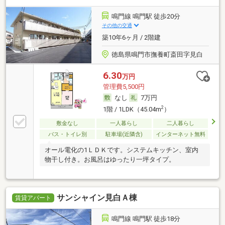
鳴門線 鳴門駅 徒歩20分
その他の交通
築10年6ヶ月 / 2階建
徳島県鳴門市撫養町斎田字見白
6.30
万円
管理費5,500円
なし
7万円
2
1階 / 1LDK（45.04m
）
敷金なし
一人暮らし
二人暮らし
バス・トイレ別
駐車場(近隣含)
インターネット無料
オール電化の1ＬＤＫです。システムキッチン、室内
物干し付き。お風呂はゆったり一坪タイプ。
サンシャイン見白Ａ棟
賃貸アパート
鳴門線 鳴門駅 徒歩18分