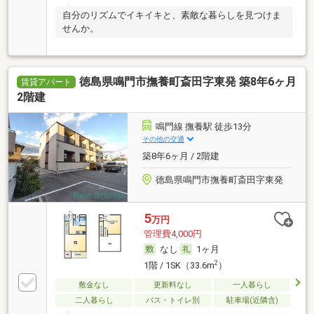
自分のリズムでイキイキと、素敵な暮らしを見つけま
せんか。
徳島県鳴門市撫養町斎田字東発 築8年6ヶ月
賃貸アパート
2階建
鳴門線 撫養駅 徒歩13分
その他の交通
築8年6ヶ月 / 2階建
徳島県鳴門市撫養町斎田字東発
5
万円
管理費4,000円
なし
1ヶ月
2
1階 / 1SK（33.6m
）
敷金なし
更新料なし
一人暮らし
二人暮らし
バス・トイレ別
駐車場(近隣含)