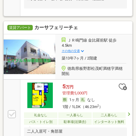
カーサフェリーチェ
賃貸アパート
ＪＲ鳴門線 金比羅前駅 徒歩
4.5km
その他の交通
築13年7ヶ月 / 2階建
徳島県板野郡松茂町満穂字満穂
開拓
5
万円
管理費5,000円
1ヶ月
なし
2
1階 / 1LDK（46.23m
）
礼金なし
一人暮らし
二人暮らし
バス・トイレ別
駐車場(近隣含)
インターネット無料
二人入居可・角部屋