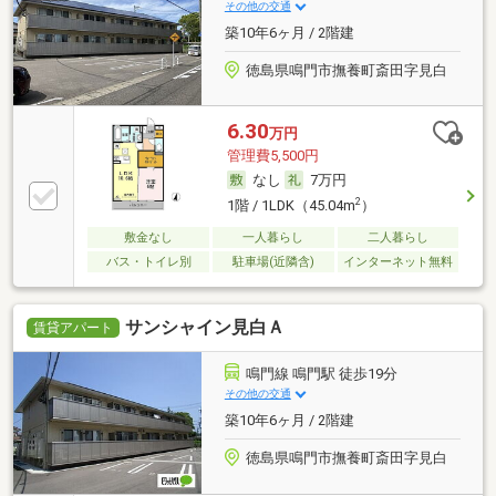
その他の交通
築10年6ヶ月 / 2階建
徳島県鳴門市撫養町斎田字見白
6.30
万円
管理費5,500円
なし
7万円
2
1階 / 1LDK（45.04m
）
敷金なし
一人暮らし
二人暮らし
バス・トイレ別
駐車場(近隣含)
インターネット無料
サンシャイン見白Ａ
賃貸アパート
鳴門線 鳴門駅 徒歩19分
その他の交通
築10年6ヶ月 / 2階建
徳島県鳴門市撫養町斎田字見白