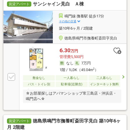
サンシャイン見白 Ａ棟
賃貸アパート
鳴門線 撫養駅 徒歩17分
その他の交通
築10年6ヶ月 / 2階建
徳島県鳴門市撫養町斎田字見白
6.30
万円
管理費5,500円
なし
7万円
2
1階 / 1LDK（45.04m
）
敷金なし
一人暮らし
二人暮らし
バス・トイレ別
駐車場(近隣含)
インターネット無料
☆お部屋探しはアパマンショップ常三島店・沖浜店・
鳴門店へ☆
徳島県鳴門市撫養町斎田字見白 築10年6ヶ
賃貸アパート
月 2階建