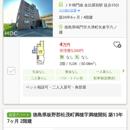
ＪＲ鳴門線 金比羅前駅 徒歩35分
その他の交通
築26年6ヶ月 / 4階建
徳島県鳴門市大津町矢倉字六ノ
越
4
万円
管理費5,000円
なし
なし
2
2階 / 1LDK（50.08m
）
礼金なし
敷金なし
一人暮らし
二人暮らし
バス・トイレ別
駐車場(近隣含)
ペット相談可・二人入居可・角部屋
徳島県板野郡松茂町満穂字満穂開拓 築13年
賃貸アパート
7ヶ月 2階建