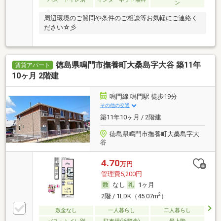
ン
周辺環境のご質問や条件のご相談等お気軽にご連絡く
ださい☆彡
徳島県鳴門市撫養町大桑島字大谷 築11年
賃貸アパート
10ヶ月 2階建
鳴門線 鳴門駅 徒歩19分
その他の交通
築11年10ヶ月 / 2階建
徳島県鳴門市撫養町大桑島字大
谷
4.70
万円
管理費5,200円
なし
1ヶ月
2
2階 / 1LDK（45.07m
）
敷金なし
一人暮らし
二人暮らし