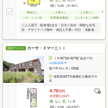
なし
6万円
2
1階 / 1LDK（41.9m
）
敷金なし
一人暮らし
二人暮らし
バス・トイレ別
駐車場(近隣含)
インターネット無料
二人入居可・駐車場2台分・日当り良好・閑静な住宅
街・デザイナーズ物件・保証人不要／代行 ・高齢者相
談
カーサ・ドマーニＩＩ
賃貸アパート
ＪＲ鳴門線 鳴門駅 徒歩17分
その他の交通
築11年10ヶ月 / 2階建
徳島県鳴門市撫養町大桑島字大
谷
4.70
万円
管理費5,200円
なし
1ヶ月
2
2階 / 1LDK（45.07m
）