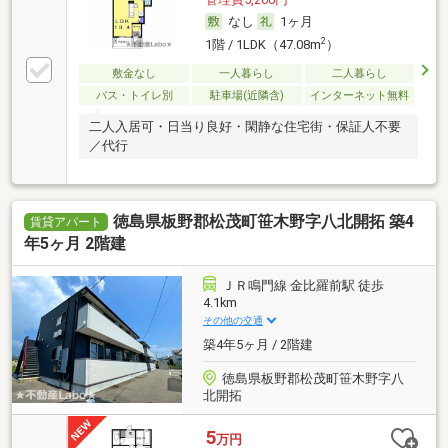
なし
1ヶ月
2
1階 / 1LDK（47.08m
）
敷金なし
一人暮らし
二人暮らし
バス・トイレ別
駐車場(近隣含)
インターネット無料
二人入居可・日当り良好・閑静な住宅街・保証人不要
／代行
徳島県板野郡松茂町笹木野字八北開拓 築4
賃貸アパート
年5ヶ月 2階建
ＪＲ鳴門線 金比羅前駅 徒歩
4.1km
その他の交通
築4年5ヶ月 / 2階建
徳島県板野郡松茂町笹木野字八
北開拓
5
万円