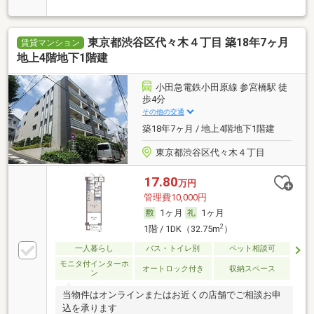
東京都渋谷区代々木４丁目 築18年7ヶ月
賃貸マンション
地上4階地下1階建
小田急電鉄小田原線 参宮橋駅 徒
歩4分
その他の交通
築18年7ヶ月 / 地上4階地下1階建
東京都渋谷区代々木４丁目
17.80
万円
管理費10,000円
1ヶ月
1ヶ月
2
1階 / 1DK（32.75m
）
一人暮らし
バス・トイレ別
ペット相談可
モニタ付インターホ
オートロック付き
収納スペース
ン
当物件はオンラインまたはお近くの店舗でご相談お申
込を承ります