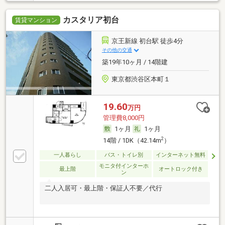
カスタリア初台
賃貸マンション
京王新線 初台駅 徒歩4分
その他の交通
築19年10ヶ月 / 14階建
東京都渋谷区本町１
19.60
万円
管理費8,000円
1ヶ月
1ヶ月
2
14階 / 1DK（42.14m
）
一人暮らし
バス・トイレ別
インターネット無料
モニタ付インターホ
最上階
オートロック付き
ン
二人入居可・最上階・保証人不要／代行