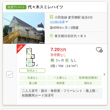
代々木スミレハイツ
賃貸アパート
小田急線 参宮橋駅 徒歩2分
その他の交通
築45年6ヶ月 / 2階建
東京都渋谷区代々木３
7.20
万円
管理費なし
2ヶ月
なし
2
2階 / 1DK（24.1m
）
動画あり
礼金なし
一人暮らし
駐車場(近隣含)
最上階
角部屋
南向き
二人入居可・振分・角部屋・フリーレント・最上階・
初期費用カード決済可