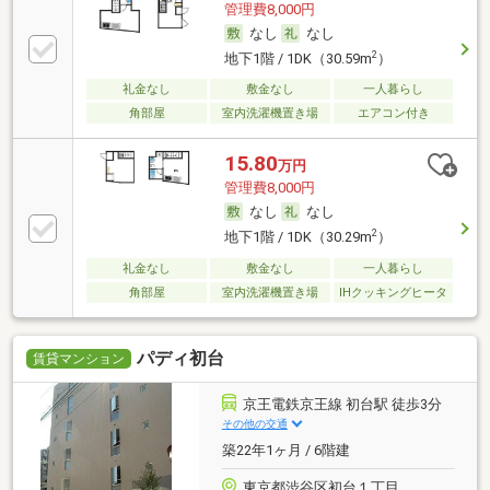
管理費8,000円
なし
なし
2
地下1階 / 1DK（30.59m
）
礼金なし
敷金なし
一人暮らし
角部屋
室内洗濯機置き場
エアコン付き
15.80
万円
管理費8,000円
なし
なし
2
地下1階 / 1DK（30.29m
）
礼金なし
敷金なし
一人暮らし
角部屋
室内洗濯機置き場
IHクッキングヒータ
パディ初台
賃貸マンション
京王電鉄京王線 初台駅 徒歩3分
その他の交通
築22年1ヶ月 / 6階建
東京都渋谷区初台１丁目