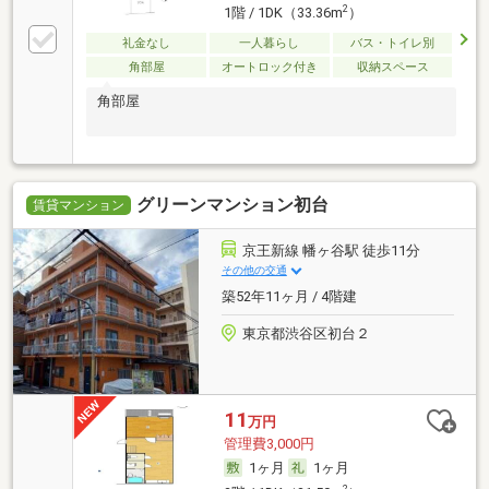
2
1階 / 1DK（33.36m
）
礼金なし
一人暮らし
バス・トイレ別
角部屋
オートロック付き
収納スペース
角部屋
グリーンマンション初台
賃貸マンション
京王新線 幡ヶ谷駅 徒歩11分
その他の交通
築52年11ヶ月 / 4階建
東京都渋谷区初台２
11
万円
管理費3,000円
1ヶ月
1ヶ月
2