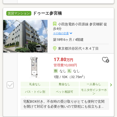
ドゥーエ参宮橋
賃貸マンション
小田急電鉄小田原線 参宮橋駅 徒
歩4分
その他の交通
築18年6ヶ月 / 4階建
東京都渋谷区代々木４丁目
17.80
万円
管理費10,000円
なし
なし
2
1階 / 1DK（32.75m
）
礼金なし
敷金なし
一人暮らし
モニタ付インターホ
バス・トイレ別
ペット相談可
ン
宅配BOX付き。不在時の受け取りがとても便利で玄関
を開けて対応する必要が無いので防犯にも役立ちま
す。