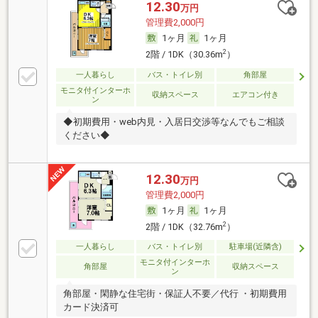
12.30
万円
管理費2,000円
1ヶ月
1ヶ月
2
2階 / 1DK（30.36m
）
一人暮らし
バス・トイレ別
角部屋
モニタ付インターホ
収納スペース
エアコン付き
ン
◆初期費用・web内見・入居日交渉等なんでもご相談
ください◆
12.30
万円
管理費2,000円
1ヶ月
1ヶ月
2
2階 / 1DK（32.76m
）
一人暮らし
バス・トイレ別
駐車場(近隣含)
モニタ付インターホ
角部屋
収納スペース
ン
角部屋・閑静な住宅街・保証人不要／代行 ・初期費用
カード決済可