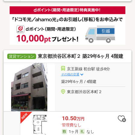
東京都渋谷区本町２ 築29年6ヶ月 4階建
賃貸マンション
京王新線 初台駅 徒歩8分
その他の交通
築29年6ヶ月 / 4階建
東京都渋谷区本町２
10.50
万円
管理費なし
1ヶ月
なし