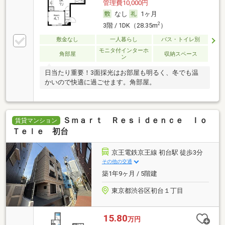
管理費10,000円
なし
1ヶ月
2
3階 / 1DK（28.35m
）
敷金なし
一人暮らし
バス・トイレ別
モニタ付インターホ
角部屋
収納スペース
ン
日当たり重要！3面採光はお部屋も明るく、冬でも温
かいので快適に過ごせます。角部屋。
Ｓｍａｒｔ Ｒｅｓｉｄｅｎｃｅ Ｉｏ
賃貸マンション
Ｔｅｌｅ 初台
京王電鉄京王線 初台駅 徒歩3分
その他の交通
築1年9ヶ月 / 5階建
東京都渋谷区初台１丁目
15.80
万円