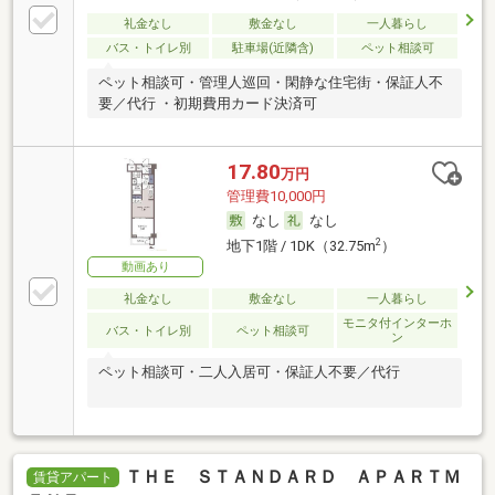
礼金なし
敷金なし
一人暮らし
バス・トイレ別
駐車場(近隣含)
ペット相談可
ペット相談可・管理人巡回・閑静な住宅街・保証人不
要／代行 ・初期費用カード決済可
17.80
万円
管理費10,000円
なし
なし
2
地下1階 / 1DK（32.75m
）
動画あり
礼金なし
敷金なし
一人暮らし
モニタ付インターホ
バス・トイレ別
ペット相談可
ン
ペット相談可・二人入居可・保証人不要／代行
ＴＨＥ ＳＴＡＮＤＡＲＤ ＡＰＡＲＴＭ
賃貸アパート