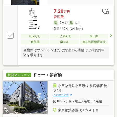
7.20
万円
管理費-
2ヶ月
なし
2
2階 / 1DK（24.1m
）
礼金なし
一人暮らし
最上階
角部屋
南向き
室内洗濯機置き場
当物件はオンラインまたはお近くの店舗でご相談お申
込を承ります
ドゥーエ参宮橋
賃貸マンション
小田急電鉄小田原線 参宮橋駅 徒
歩4分
その他の交通
築18年7ヶ月 / 地上4階地下1階建
東京都渋谷区代々木４丁目