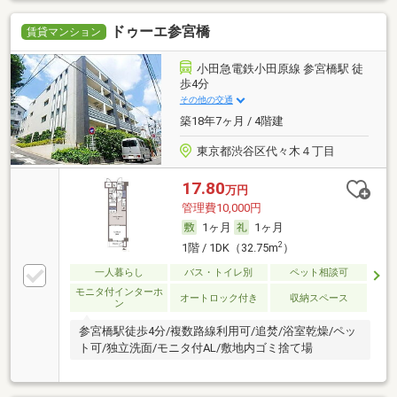
ドゥーエ参宮橋
賃貸マンション
小田急電鉄小田原線 参宮橋駅 徒
歩4分
その他の交通
築18年7ヶ月 / 4階建
東京都渋谷区代々木４丁目
17.80
万円
管理費10,000円
1ヶ月
1ヶ月
2
1階 / 1DK（32.75m
）
一人暮らし
バス・トイレ別
ペット相談可
モニタ付インターホ
オートロック付き
収納スペース
ン
参宮橋駅徒歩4分/複数路線利用可/追焚/浴室乾燥/ペッ
ト可/独立洗面/モニタ付AL/敷地内ゴミ捨て場