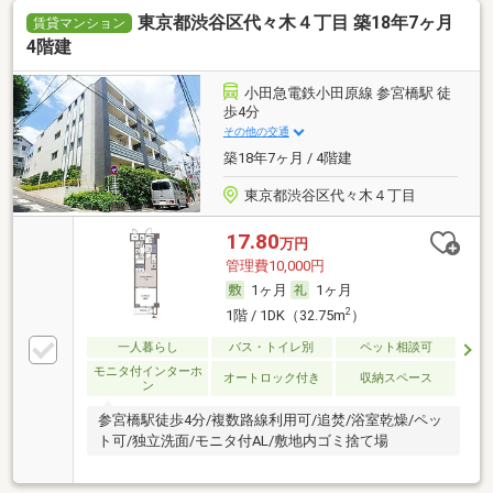
東京都渋谷区代々木４丁目 築18年7ヶ月
賃貸マンション
4階建
小田急電鉄小田原線 参宮橋駅 徒
歩4分
その他の交通
築18年7ヶ月 / 4階建
東京都渋谷区代々木４丁目
17.80
万円
管理費10,000円
1ヶ月
1ヶ月
2
1階 / 1DK（32.75m
）
一人暮らし
バス・トイレ別
ペット相談可
モニタ付インターホ
オートロック付き
収納スペース
ン
参宮橋駅徒歩4分/複数路線利用可/追焚/浴室乾燥/ペッ
ト可/独立洗面/モニタ付AL/敷地内ゴミ捨て場