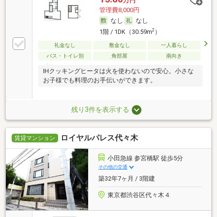
万円
管理費8,000円
なし
なし
2
1階 / 1DK（30.59m
）
礼金なし
敷金なし
一人暮らし
バス・トイレ別
角部屋
南向き
IHクッキングヒータは火を使わないので安心。小さな
お子様でも料理のお手伝いができます。
残り3件を表示する
ロイヤルパレス代々木
賃貸マンション
小田急線 参宮橋駅 徒歩5分
その他の交通
築32年7ヶ月 / 3階建
東京都渋谷区代々木４