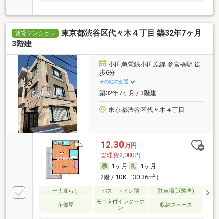
東京都渋谷区代々木４丁目 築32年7ヶ月
賃貸マンション
3階建
小田急電鉄小田原線 参宮橋駅 徒
歩6分
その他の交通
築32年7ヶ月 / 3階建
東京都渋谷区代々木４丁目
12.30
万円
管理費2,000円
1ヶ月
1ヶ月
2
2階 / 1DK（30.36m
）
一人暮らし
バス・トイレ別
駐車場(近隣含)
モニタ付インターホ
角部屋
収納スペース
ン