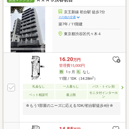
賃貸マンション
京王新線 初台駅 徒歩7分
その他の交通
築7年 / 11階建
東京都渋谷区代々木４
16.20
万円
管理費15,000円
1ヶ月
なし
2
11階 / 1DK（34.28m
）
礼金なし
一人暮らし
バス・トイレ別
モニタ付インターホ
ペット相談可
最上階
ン
☆もう1部屋のニーズに応える1DK/初台駅徒歩4分☆
14.85