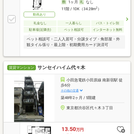
1ヶ月
なし
2
11階 / 1DK（34.28m
）
動画あり
礼金なし
一人暮らし
バス・トイレ別
駐車場(近隣含)
ペット相談可
インターネット無料
ペット相談可・二人入居可・分譲タイプ・角部屋・外
観タイル張り・最上階・初期費用カード決済可
サンセイハイム代々木
賃貸マンション
小田急電鉄小田原線 南新宿駅 徒
歩6分
その他の交通
築48年2ヶ月 / 5階建
東京都渋谷区代々木３丁目
13.50
万円