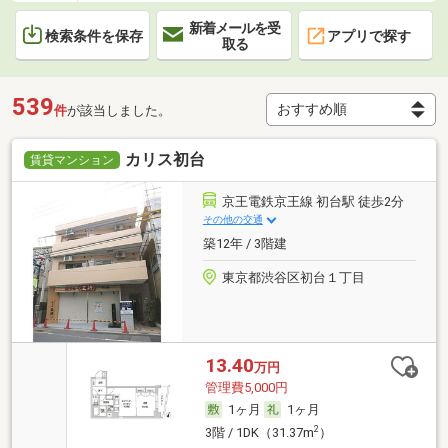
新着メールを受
検索条件を保存
アプリで探す
取る
539
件
が該当しました。
カリス初台
賃貸マンション
京王電鉄京王線 初台駅 徒歩2分
その他の交通
築12年 / 3階建
東京都渋谷区初台１丁目
13.40
万円
管理費5,000円
1ヶ月
1ヶ月
2
3階 / 1DK（31.37m
）