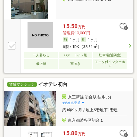
15.50
万円
管理費10,000円
1ヶ月
1ヶ月
2
6階 / 1DK（38.31m
）
一人暮らし
バス・トイレ別
駐車場(近隣含)
モニタ付インターホ
最上階
南向き
ン
イオテレ初台
賃貸マンション
京王新線 初台駅 徒歩3分
その他の交通
築1年9ヶ月 / 地上5階地下1階建
東京都渋谷区初台１
15.80
万円