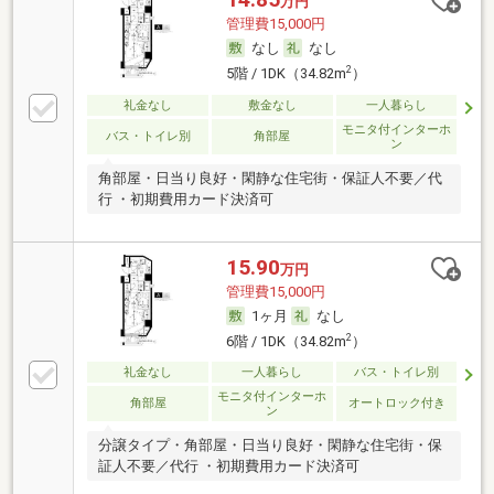
万円
管理費15,000円
なし
なし
2
5階 / 1DK（34.82m
）
礼金なし
敷金なし
一人暮らし
モニタ付インターホ
バス・トイレ別
角部屋
ン
角部屋・日当り良好・閑静な住宅街・保証人不要／代
行 ・初期費用カード決済可
15.90
万円
管理費15,000円
1ヶ月
なし
2
6階 / 1DK（34.82m
）
礼金なし
一人暮らし
バス・トイレ別
モニタ付インターホ
角部屋
オートロック付き
ン
分譲タイプ・角部屋・日当り良好・閑静な住宅街・保
証人不要／代行 ・初期費用カード決済可