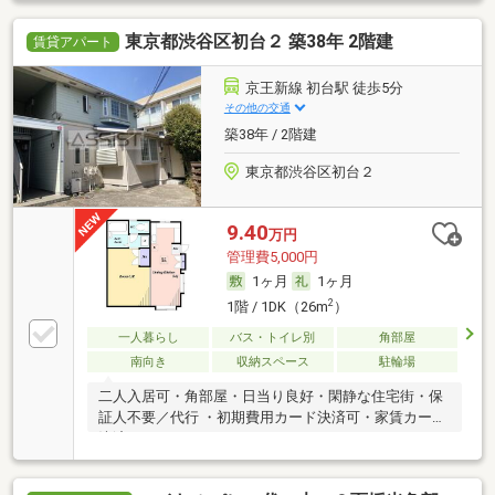
東京都渋谷区初台２ 築38年 2階建
賃貸アパート
京王新線 初台駅 徒歩5分
その他の交通
築38年 / 2階建
東京都渋谷区初台２
9.40
万円
管理費5,000円
1ヶ月
1ヶ月
2
1階 / 1DK（26m
）
一人暮らし
バス・トイレ別
角部屋
南向き
収納スペース
駐輪場
二人入居可・角部屋・日当り良好・閑静な住宅街・保
証人不要／代行 ・初期費用カード決済可・家賃カード
決済可