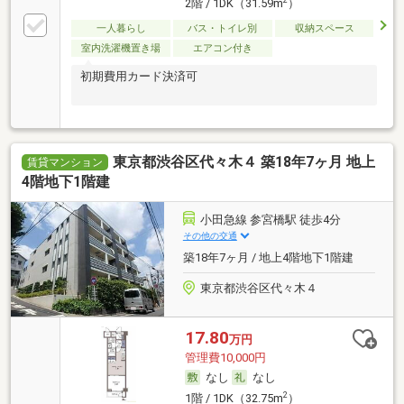
2階 / 1DK（31.59m
）
一人暮らし
バス・トイレ別
収納スペース
室内洗濯機置き場
エアコン付き
初期費用カード決済可
東京都渋谷区代々木４ 築18年7ヶ月 地上
賃貸マンション
4階地下1階建
小田急線 参宮橋駅 徒歩4分
その他の交通
築18年7ヶ月 / 地上4階地下1階建
東京都渋谷区代々木４
17.80
万円
管理費10,000円
なし
なし
2
1階 / 1DK（32.75m
）