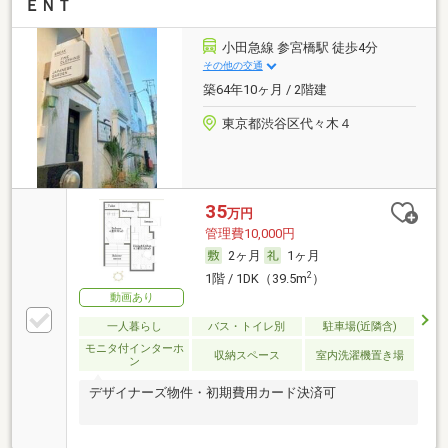
ＥＮＴ
小田急線 参宮橋駅 徒歩4分
その他の交通
築64年10ヶ月 / 2階建
東京都渋谷区代々木４
35
万円
管理費10,000円
2ヶ月
1ヶ月
2
1階 / 1DK（39.5m
）
動画あり
一人暮らし
バス・トイレ別
駐車場(近隣含)
モニタ付インターホ
収納スペース
室内洗濯機置き場
ン
デザイナーズ物件・初期費用カード決済可