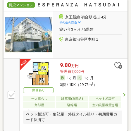
ＥＳＰＥＲＡＮＺＡ ＨＡＴＳＵＤＡＩ
賃貸マンション
京王新線 初台駅 徒歩4分
その他の交通
築57年3ヶ月 / 5階建
東京都渋谷区本町１
9.80
万円
管理費7,000円
1ヶ月
1ヶ月
2
3階 / 1DK（29.73m
）
動画あり
一人暮らし
駐車場(近隣含)
ペット相談可
角部屋
駐輪場
室内洗濯機置き場
ペット相談可・角部屋・外観タイル張り・初期費用カ
ード決済可