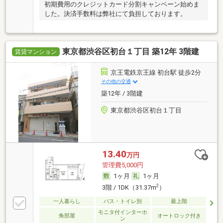
初期費用のクレジットカード分割キャンペーン始めま
した。決済手数料は弊社にて負担しております。
東京都渋谷区初台１丁目 築12年 3階建
賃貸マンション
京王電鉄京王線 初台駅 徒歩2分
その他の交通
築12年 / 3階建
東京都渋谷区初台１丁目
13.40
万円
管理費5,000円
1ヶ月
1ヶ月
2
3階 / 1DK（31.37m
）
一人暮らし
バス・トイレ別
最上階
モニタ付インターホ
角部屋
オートロック付き
ン