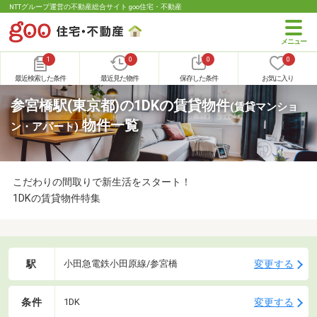
NTTグループ運営の不動産総合サイト goo住宅・不動産
1
0
0
0
最近検索した条件
最近見た物件
保存した条件
お気に入り
参宮橋駅(東京都)の1DKの賃貸物件
(賃貸マンショ
物件一覧
ン・アパート)
こだわりの間取りで新生活をスタート！
1DKの賃貸物件特集
駅
変更する
小田急電鉄小田原線/参宮橋
条件
変更する
1DK