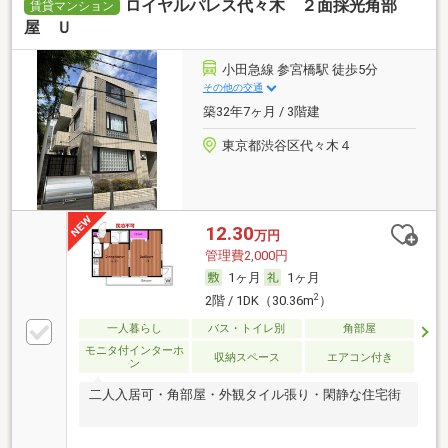
ロイヤルパレス代々木 ２面採光角部
賃貸マンション
屋 Ｕ
小田急線 参宮橋駅 徒歩5分
その他の交通
築32年7ヶ月 / 3階建
東京都渋谷区代々木４
12.30
万円
管理費2,000円
1ヶ月
1ヶ月
2
2階 / 1DK（30.36m
）
一人暮らし
バス・トイレ別
角部屋
モニタ付インターホ
収納スペース
エアコン付き
ン
二人入居可・角部屋・外観タイル張り・閑静な住宅街