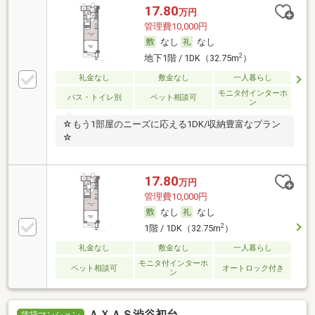
17.80
万円
管理費10,000円
なし
なし
2
地下1階 / 1DK（32.75m
）
礼金なし
敷金なし
一人暮らし
モニタ付インターホ
バス・トイレ別
ペット相談可
ン
☆もう1部屋のニーズに応える1DK/収納豊富なプラン
☆
17.80
万円
管理費10,000円
なし
なし
2
1階 / 1DK（32.75m
）
礼金なし
敷金なし
一人暮らし
モニタ付インターホ
ペット相談可
オートロック付き
ン
ＡＸＡＳ渋谷初台