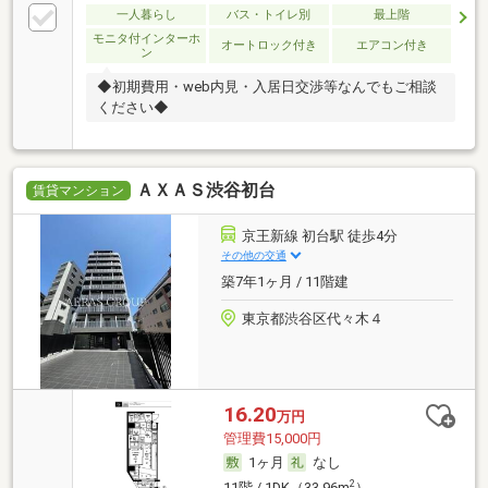
一人暮らし
バス・トイレ別
最上階
モニタ付インターホ
オートロック付き
エアコン付き
ン
◆初期費用・web内見・入居日交渉等なんでもご相談
ください◆
ＡＸＡＳ渋谷初台
賃貸マンション
京王新線 初台駅 徒歩4分
その他の交通
築7年1ヶ月 / 11階建
東京都渋谷区代々木４
16.20
万円
管理費15,000円
1ヶ月
なし
2
11階 / 1DK（33.96m
）