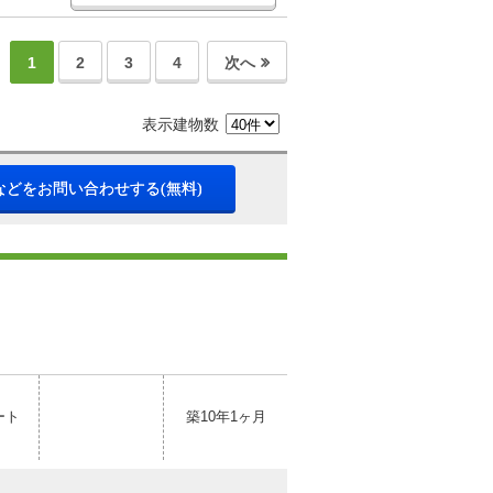
1
2
3
4
次へ
表示建物数
などをお問い合わせする(無料)
ート
築10年1ヶ月