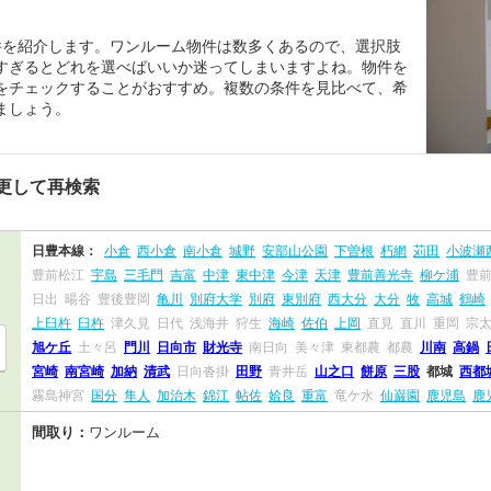
件を紹介します。ワンルーム物件は数多くあるので、選択肢
すぎるとどれを選べばいいか迷ってしまいますよね。物件を
をチェックすることがおすすめ。複数の条件を見比べて、希
ましょう。
更して再検索
日豊本線：
小倉
西小倉
南小倉
城野
安部山公園
下曽根
朽網
苅田
小波瀬
豊前松江
宇島
三毛門
吉富
中津
東中津
今津
天津
豊前善光寺
柳ケ浦
豊
日出
暘谷
豊後豊岡
亀川
別府大学
別府
東別府
西大分
大分
牧
高城
鶴崎
上臼杵
臼杵
津久見
日代
浅海井
狩生
海崎
佐伯
上岡
直見
直川
重岡
宗
旭ケ丘
土々呂
門川
日向市
財光寺
南日向
美々津
東都農
都農
川南
高鍋
宮崎
南宮崎
加納
清武
日向沓掛
田野
青井岳
山之口
餅原
三股
都城
西都
霧島神宮
国分
隼人
加治木
錦江
帖佐
姶良
重富
竜ケ水
仙巌園
鹿児島
鹿
間取り：
ワンルーム