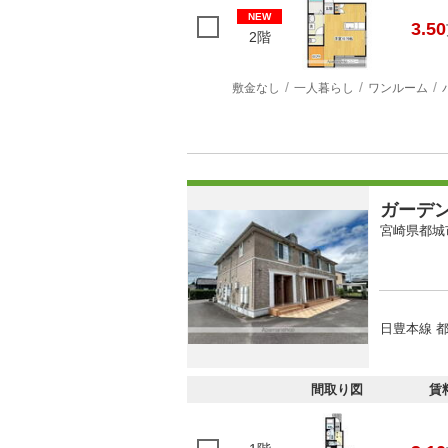
NEW
3.50
2階
敷金なし
一人暮らし
ワンルーム
ガーデ
宮崎県都城
日豊本線 都
間取り図
賃