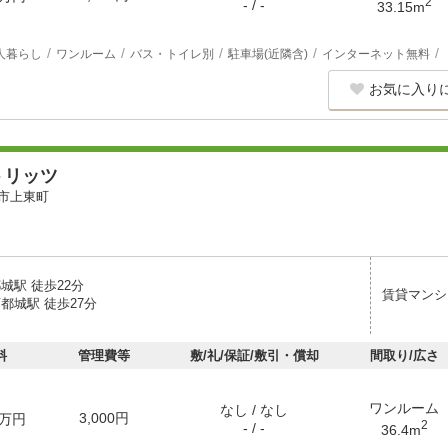
2
- / -
33.15m
人暮らし
ワンルーム
バス・トイレ別
駐車場(近隣含)
インターネット無料
お気に入り
トリッツ
市上東町
城駅 徒歩22分
賃貸マンシ
都城駅 徒歩27分
料
管理費等
敷/礼/保証/敷引・償却
間取り/広さ
ワンルーム
なし / なし
3,000円
万円
2
- / -
36.4m