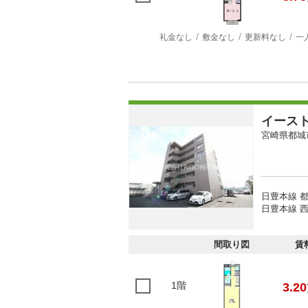
礼金なし
敷金なし
更新料なし
一
イース
宮崎県都城
日豊本線 都
日豊本線 西
間取り図
賃
1階
3.20