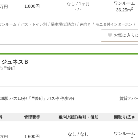
ワンルーム
なし / 1ヶ月
1,800円
万円
2
- / -
36.25m
ワンルーム
バス・トイレ別
駐車場(近隣含)
南向き
モニタ付インターホン
お気に入り
・ジュネスＢ
市早鈴町
城駅 バス10分/「早鈴町」バス停 停歩9分
賃貸アパ
料
管理費等
敷/礼/保証/敷引・償却
間取り/広さ
ワンルーム
なし / なし
1,600円
万円