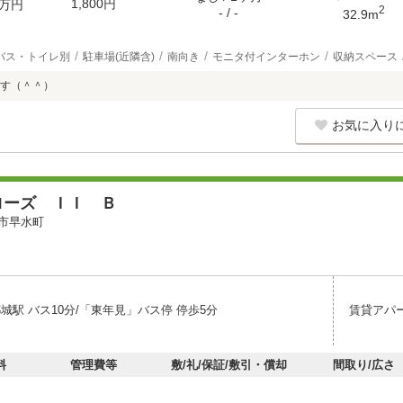
1,800円
万円
2
- / -
32.9m
バス・トイレ別
駐車場(近隣含)
南向き
モニタ付インターホン
収納スペース
す（＾＾）
お気に入り
ローズ ＩＩ Ｂ
市早水町
城駅 バス10分/「東年見」バス停 停歩5分
賃貸アパ
料
管理費等
敷/礼/保証/敷引・償却
間取り/広さ