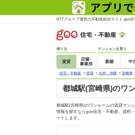
NTTグループ運営の不動産総合サイト goo
借りる
マンションを買う
店舗･
賃貸
新築
中
事業用
住宅・不動産
>
賃貸
>
九州・沖縄
>
宮崎県
都城駅(宮崎県)のワ
都城駅(宮崎県)のワンルームの賃貸マ
情報を探すならgoo住宅・不動産。賃料
ートします。