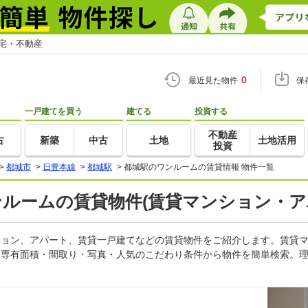
住宅・不動産
0
最近見た物件
保
一戸建てを買う
建てる
投資する
不動産
古
新築
中古
土地
土地活用
投資
>
都城市
>
日豊本線
>
都城駅
>
都城駅のワンルームの賃貸情報 物件一覧
ンルームの賃貸物件(賃貸マンション・ア
ンション、アパート、賃貸一戸建てなどの賃貸物件をご紹介します。賃貸
・専有面積・間取り・写真・人気のこだわり条件から物件を簡単検索。理