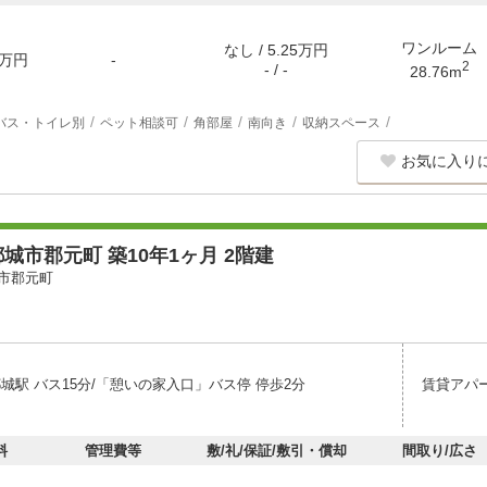
ワンルーム
なし / 5.25万円
万円
-
2
- / -
28.76m
バス・トイレ別
ペット相談可
角部屋
南向き
収納スペース
お気に入り
城市郡元町 築10年1ヶ月 2階建
市郡元町
城駅 バス15分/「憩いの家入口」バス停 停歩2分
賃貸アパ
料
管理費等
敷/礼/保証/敷引・償却
間取り/広さ