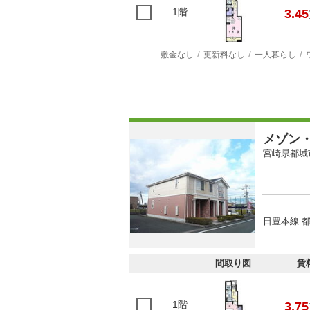
1階
3.45
敷金なし
更新料なし
一人暮らし
メゾン
宮崎県都城
日豊本線 都
間取り図
賃
1階
3.75