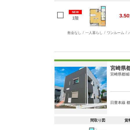
NEW
3.50
1階
敷金なし
一人暮らし
ワンルーム
宮崎県都
宮崎県都城
日豊本線 都
間取り図
賃