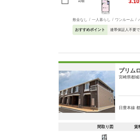
1階
3.10
敷金なし
一人暮らし
ワンルーム
おすすめポイント
連帯保証人不要で
プリム
宮崎県都城
日豊本線 都
間取り図
賃