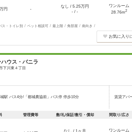
ワンルーム
なし / 5.25万円
万円
-
2
- / -
28.76m
バス・トイレ別
ペット相談可
最上階
角部屋
南向き
お気に入り
ンハウス・バニラ
市下川東４丁目
城駅 バス4分/「都城農協前」バス停 停歩10分
賃貸アパ
料
管理費等
敷/礼/保証/敷引・償却
間取り/広さ
ワンルーム
なし / 1ヶ月