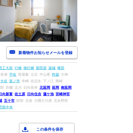
西工大前
行橋
南行橋
新田原
築城
椎田
前長洲
宇佐
西屋敷
立石
中山香
杵築
大神
大在
坂ノ市
幸崎
佐志生
下ノ江
熊崎
太郎
市棚
北川
日向長井
北延岡
延岡
南延岡
日向新富
佐土原
日向住吉
蓮ケ池
宮崎神宮
城
五十市
財部
北俣
大隅大川原
北永野田
児島中央
この条件を保存