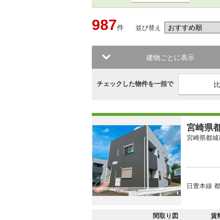
987
件
並び替え
建物ごとに表示
チェックした物件を一括で
宮崎県都
宮崎県都城
日豊本線 都
間取り図
賃