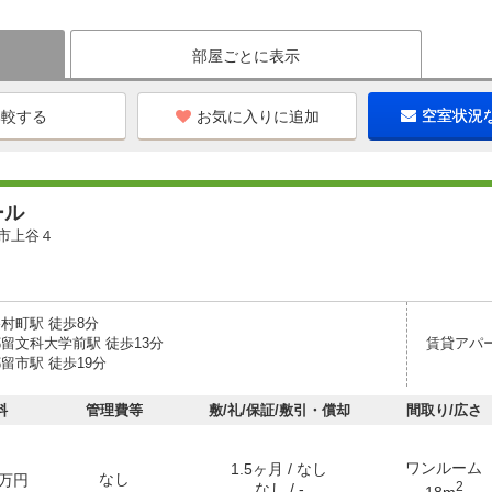
部屋ごとに表示
お気に入りに追加
空室状況
ール
市上谷４
村町駅 徒歩8分
都留文科大学前駅 徒歩13分
賃貸アパ
留市駅 徒歩19分
料
管理費等
敷/礼/保証/敷引・償却
間取り/広さ
ワンルーム
1.5ヶ月 / なし
なし
万円
2
なし / -
18m