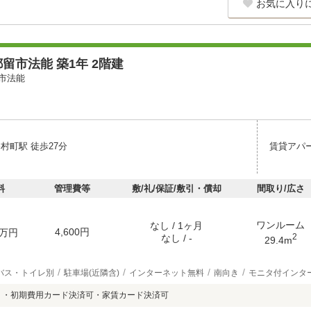
お気に入り
留市法能 築1年 2階建
市法能
村町駅 徒歩27分
賃貸アパ
料
管理費等
敷/礼/保証/敷引・償却
間取り/広さ
ワンルーム
なし / 1ヶ月
4,600円
万円
2
なし / -
29.4m
バス・トイレ別
駐車場(近隣含)
インターネット無料
南向き
モニタ付インタ
 ・初期費用カード決済可・家賃カード決済可