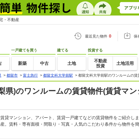
住宅・不動産
0
最近見た物件
保
一戸建てを買う
建てる
投資する
不動産
古
新築
中古
土地
土地活用
投資
県
>
都留市
>
富士急行
>
都留文科大学前駅
>
都留文科大学前駅のワンルームの賃
梨県)のワンルームの賃貸物件(賃貸マン
ムの賃貸マンション、アパート、賃貸一戸建てなどの賃貸物件をご紹介し
動産。賃料・専有面積・間取り・写真・人気のこだわり条件から物件を簡