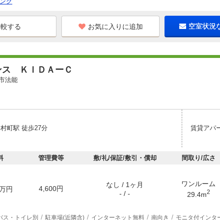
ンク
お気に入りに追加
空室状況
ンス ＫＩＤＡーＣ
市法能
村町駅 徒歩27分
賃貸アパ
料
管理費等
敷/礼/保証/敷引・償却
間取り/広さ
ワンルーム
なし / 1ヶ月
4,600円
万円
2
- / -
29.4m
バス・トイレ別
駐車場(近隣含)
インターネット無料
南向き
モニタ付インタ