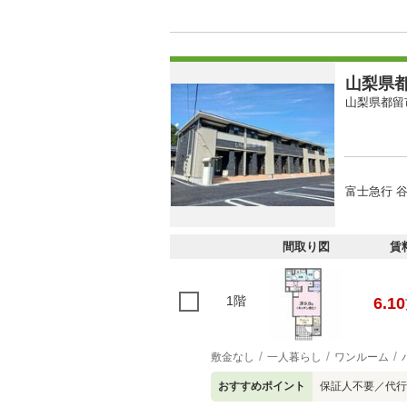
山梨県都
山梨県都留
富士急行 谷
間取り図
賃
1階
6.10
敷金なし
一人暮らし
ワンルーム
おすすめポイント
保証人不要／代行