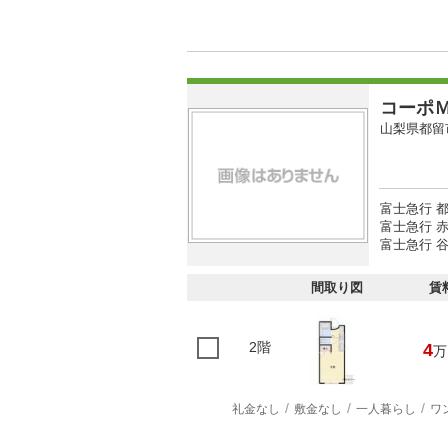
コーポ
山梨県都留
富士急行 都
富士急行 赤
富士急行 谷
間取り図
賃
2階
4
万
礼金なし
敷金なし
一人暮らし
ワ