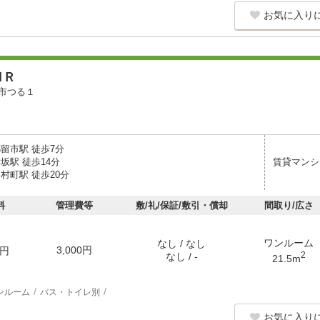
お気に入り
ＭＲ
市つる１
留市駅 徒歩7分
坂駅 徒歩14分
賃貸マンシ
村町駅 徒歩20分
料
管理費等
敷/礼/保証/敷引・償却
間取り/広さ
ワンルーム
なし / なし
3,000円
円
2
なし / -
21.5m
ンルーム
バス・トイレ別
お気に入り