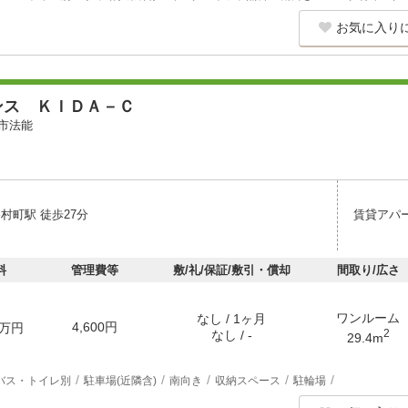
お気に入り
ンス ＫＩＤＡ－Ｃ
市法能
村町駅 徒歩27分
賃貸アパ
料
管理費等
敷/礼/保証/敷引・償却
間取り/広さ
ワンルーム
なし / 1ヶ月
4,600円
万円
2
なし / -
29.4m
バス・トイレ別
駐車場(近隣含)
南向き
収納スペース
駐輪場