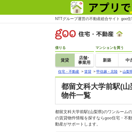
NTTグループ運営の不動産総合サイト goo
借りる
マンションを買う
店舗･
賃貸
新築
中
事業用
住宅・不動産
>
賃貸
>
甲信越・北陸
>
山梨
都留文科大学前駅(山
物件一覧
都留文科大学前駅(山梨県)のワンルー
の賃貸物件情報を探すならgoo住宅・不
動産がサポートします。