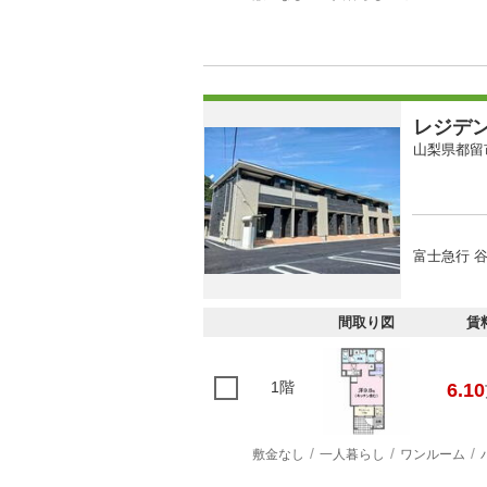
レジデ
山梨県都留
富士急行 谷
間取り図
賃
1階
6.10
敷金なし
一人暮らし
ワンルーム