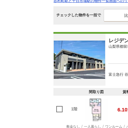
谷村町駅と十日市場駅の物件一覧画面へのリ
チェックした物件を一括で
レジデ
山梨県都留
富士急行 谷
間取り図
賃
1階
6.10
敷金なし
一人暮らし
ワンルーム