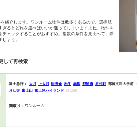
件を紹介します。ワンルーム物件は数多くあるので、選択肢
すぎるとどれを選べばいいか迷ってしまいますよね。物件を
をチェックすることがおすすめ。複数の条件を見比べて、希
ましょう。
更して再検索
富士急行：
大月
上大月
田野倉
禾生
赤坂
都留市
谷村町
都留文科大学前
月江寺
富士山
富士急ハイランド
河口湖
間取り：
ワンルーム