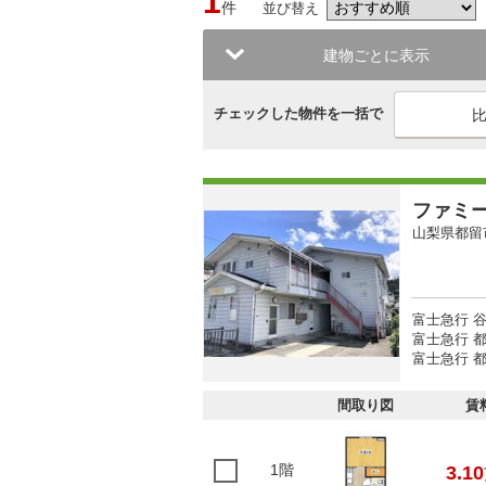
1
件
並び替え
建物ごとに表示
チェックした物件を一括で
ファミ
山梨県都留
富士急行 谷
富士急行 
富士急行 都
間取り図
賃
1階
3.10