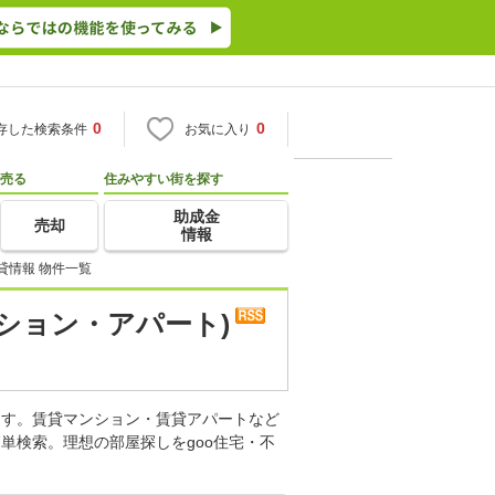
0
0
存した検索条件
お気に入り
売る
住みやすい街を探す
助成金
売却
情報
貸情報 物件一覧
ション・アパート)
ます。賃貸マンション・賃貸アパートなど
単検索。理想の部屋探しをgoo住宅・不