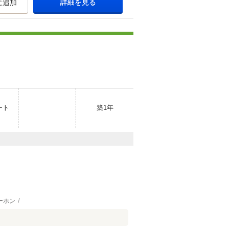
詳細を見る
に追加
ート
築1年
ーホン