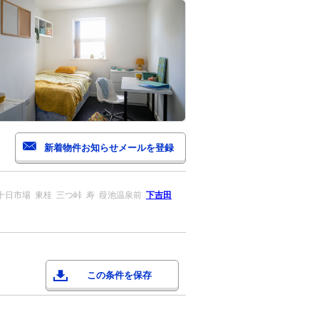
十日市場
東桂
三つ峠
寿
葭池温泉前
下吉田
この条件を保存