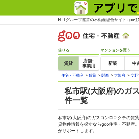
NTTグループ運営の不動産総合サイト goo
借りる
マンションを買う
店舗･
賃貸
新築
中
事業用
住宅・不動産
>
賃貸
>
関西
>
大阪府
>
交野
私市駅(大阪府)のガ
件一覧
私市駅(大阪府)のガスコンロ２クチの
貸物件情報を探すならgoo住宅・不動産
がサポートします。