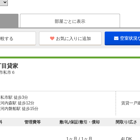
部屋ごとに表示
お気に入りに追加
空室状況
丁目貸家
市私市６
私市駅 徒歩3分
河内森駅 徒歩12分
賃貸一戸
河内磐船駅 徒歩15分
料
管理費等
敷/礼/保証/敷引・償却
間取り/広さ
1ヶ月 / 1ヶ月
4LDK