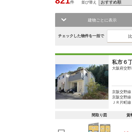
821
件
並び替え
建物ごとに表示
チェックした物件を一括で
私市６
大阪府交野
京阪交野線 
京阪交野線 
ＪＲ片町線 
間取り図
賃