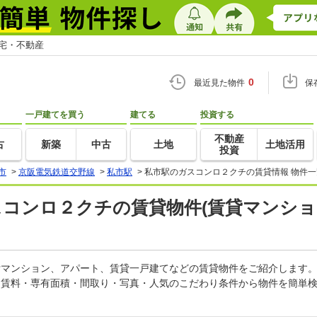
住宅・不動産
0
最近見た物件
保
一戸建てを買う
建てる
投資する
不動産
古
新築
中古
土地
土地活用
投資
市
>
京阪電気鉄道交野線
>
私市駅
>
私市駅のガスコンロ２クチの賃貸情報 物件一
スコンロ２クチの賃貸物件(賃貸マンショ
賃貸マンション、アパート、賃貸一戸建てなどの賃貸物件をご紹介します
。賃料・専有面積・間取り・写真・人気のこだわり条件から物件を簡単検