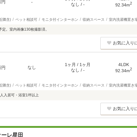
万円
-
2
なし / -
92.34m
近隣含)
ペット相談可
モニタ付インターホン
収納スペース
室内洗濯機置き
予定。室内画像130枚撮影済。
お気に入り
1ヶ月 / 1ヶ月
4LDK
なし
万円
2
なし / -
92.34m
近隣含)
ペット相談可
モニタ付インターホン
収納スペース
室内洗濯機置き
人入居可・浴室1坪以上
お気に入り
オーレ星田