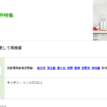
件特集
更して再検索
京阪電気鉄道交野線：
枚方市
宮之阪
星ケ丘
村野
郡津
交野市
河内森
私
キッチン：
コンロ2口以上