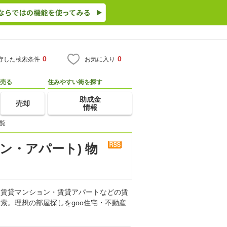
0
0
存した検索条件
お気に入り
売る
住みやすい街を探す
助成金
売却
情報
覧
ン・アパート) 物
。賃貸マンション・賃貸アパートなどの賃
索。理想の部屋探しをgoo住宅・不動産