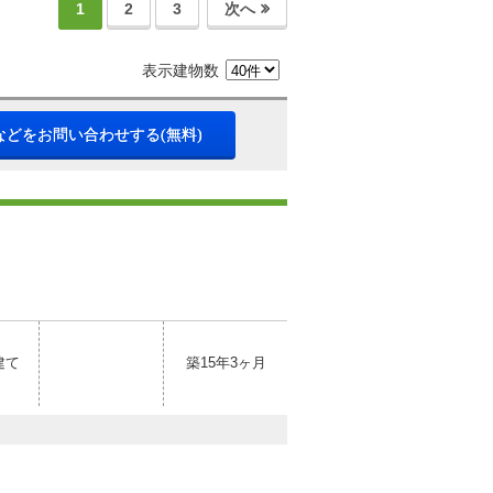
1
2
3
次へ
表示建物数
などをお問い合わせする(無料)
建て
築15年3ヶ月