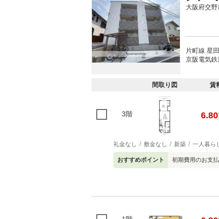
大阪府交野
片町線 星田
京阪電気鉄
間取り図
賃
3階
6.80
礼金なし
敷金なし
新築
一人暮ら
おすすめポイント
初期費用のお支払