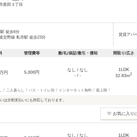
市星田３丁目
駅 徒歩6分
賃貸アパ
道交野線 私市駅 徒歩23分
料
管理費等
敷/礼/保証/敷引・償却
間取り/広さ
1LDK
なし / なし
5,000円
万円
2
- / -
32.83m
し
二人暮らし
バス・トイレ別
インターネット無料
最上階
いは分割支払いにも対応しております。
お気に入り
なし / なし
1LDK