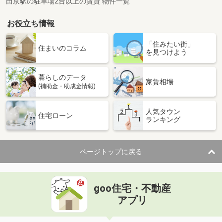
田京駅の駐車場2台以上の賃貸 物件一覧
お役立ち情報
「住みたい街」
住まいのコラム
を見つけよう
暮らしのデータ
家賃相場
(補助金・助成金情報)
人気タウン
住宅ローン
ランキング
ページトップに戻る
goo住宅・不動産
アプリ