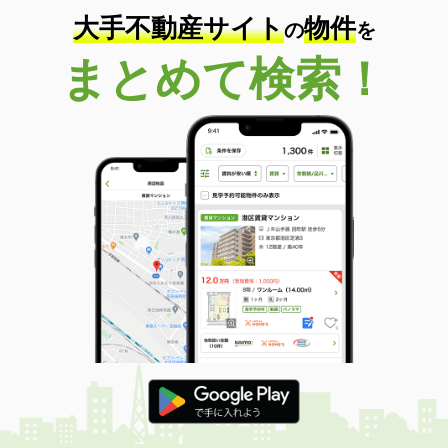
大手不動産サイト
物件
の
を
まとめて検索！