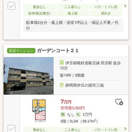
敷金なし
二人暮らし
バス・トイレ別
駐車場(近隣含)
最上階
南向き
駐車場2台分・最上階・浴室1坪以上・保証人不要／代
行
ガーデンコート２１
賃貸マンション
伊豆箱根鉄道駿豆線 田京駅 徒歩
12分
築19年 / 3階建
静岡県伊豆の国市三福
7
万円
管理費5,500円
なし
3万円
2
3階 / 2LDK（58.37m
）
敷金なし
二人暮らし
バス・トイレ別