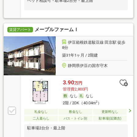
ペット相談可・駐車場2台分・最上階
メープルファームＩ
賃貸アパート
伊豆箱根鉄道駿豆線 田京駅 徒歩
8分
築31年1ヶ月 / 2階建
静岡県伊豆の国市守木
3.90
万円
管理費2,800円
なし
なし
2
2階 / 2DK（40.04m
）
礼金なし
敷金なし
更新料なし
二人暮らし
バス・トイレ別
駐車場(近隣含)
駐車場2台分・最上階