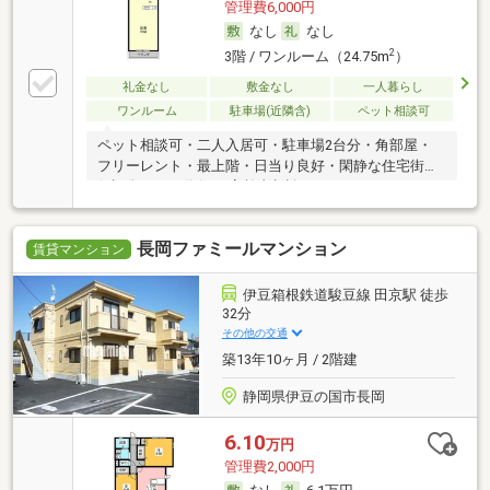
管理費6,000円
なし
なし
2
3階 / ワンルーム（24.75m
）
礼金なし
敷金なし
一人暮らし
ワンルーム
駐車場(近隣含)
ペット相談可
ペット相談可・二人入居可・駐車場2台分・角部屋・
フリーレント・最上階・日当り良好・閑静な住宅街・
保証人不要／代行 ・高齢者相談
長岡ファミールマンション
賃貸マンション
伊豆箱根鉄道駿豆線 田京駅 徒歩
32分
その他の交通
築13年10ヶ月 / 2階建
静岡県伊豆の国市長岡
6.10
万円
管理費2,000円