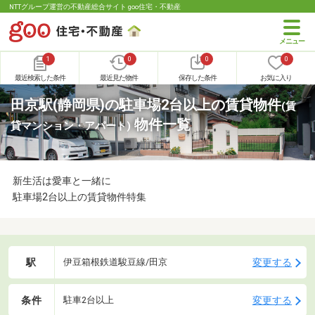
NTTグループ運営の不動産総合サイト goo住宅・不動産
1
0
0
0
最近検索した条件
最近見た物件
保存した条件
お気に入り
田京駅(静岡県)の駐車場2台以上の賃貸物件
(賃
物件一覧
貸マンション・アパート)
新生活は愛車と一緒に
駐車場2台以上の賃貸物件特集
駅
変更する
伊豆箱根鉄道駿豆線/田京
条件
変更する
駐車2台以上