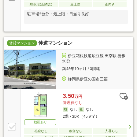
駐車場(近隣含)
最上階
南向き
駐車場2台分・最上階・日当り良好
仲道マンション
賃貸マンション
伊豆箱根鉄道駿豆線 田京駅 徒歩
20分
築45年10ヶ月 / 3階建
静岡県伊豆の国市三福
3.50
万円
管理費なし
なし
なし
2
2階 / 2DK（45.9m
）
動画あり
礼金なし
敷金なし
二人暮らし