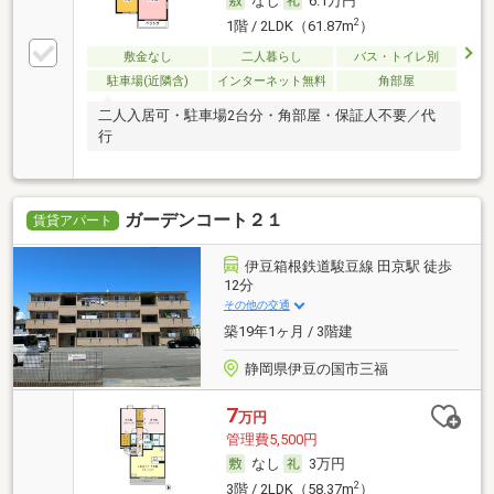
なし
6.1万円
2
1階 / 2LDK（61.87m
）
敷金なし
二人暮らし
バス・トイレ別
駐車場(近隣含)
インターネット無料
角部屋
二人入居可・駐車場2台分・角部屋・保証人不要／代
行
ガーデンコート２１
賃貸アパート
伊豆箱根鉄道駿豆線 田京駅 徒歩
12分
その他の交通
築19年1ヶ月 / 3階建
静岡県伊豆の国市三福
7
万円
管理費5,500円
なし
3万円
2
3階 / 2LDK（58.37m
）