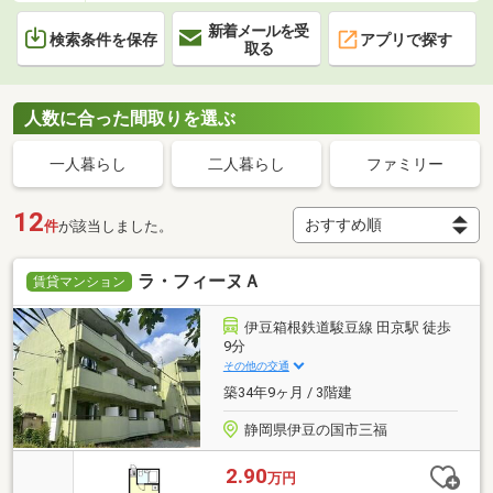
新着メールを受
検索条件を保存
アプリで探す
取る
人数に合った間取りを選ぶ
一人暮らし
二人暮らし
ファミリー
12
件
が該当しました。
ラ・フィーヌＡ
賃貸マンション
伊豆箱根鉄道駿豆線 田京駅 徒歩
9分
その他の交通
築34年9ヶ月 / 3階建
静岡県伊豆の国市三福
2.90
万円