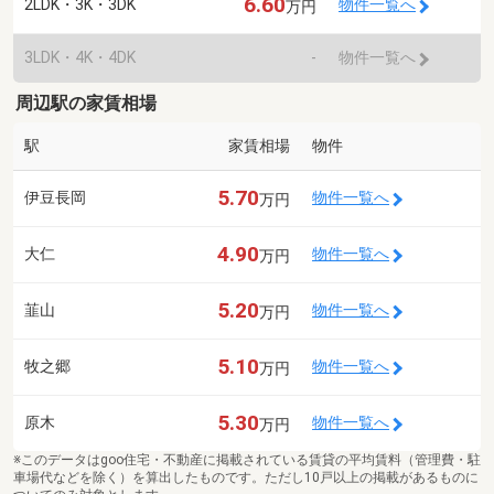
6.60
2LDK・3K・3DK
物件一覧へ
万円
3LDK・4K・4DK
-
物件一覧へ
周辺駅の家賃相場
駅
家賃相場
物件
5.70
伊豆長岡
物件一覧へ
万円
4.90
大仁
物件一覧へ
万円
5.20
韮山
物件一覧へ
万円
5.10
牧之郷
物件一覧へ
万円
5.30
原木
物件一覧へ
万円
※このデータはgoo住宅・不動産に掲載されている賃貸の平均賃料（管理費・駐
車場代などを除く）を算出したものです。ただし10戸以上の掲載があるものに