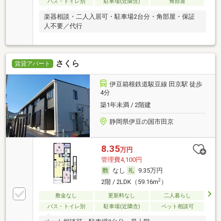
バス・トイレ別
駐車場(近隣含)
角部屋
楽器相談・二人入居可・駐車場2台分・角部屋・保証
人不要／代行
さくら
賃貸アパート
伊豆箱根鉄道駿豆線 田京駅 徒歩
4分
築1年未満 / 2階建
静岡県伊豆の国市田京
8.35
万円
管理費4,100円
なし
9.35万円
2
2階 / 2LDK（59.16m
）
敷金なし
更新料なし
二人暮らし
バス・トイレ別
駐車場(近隣含)
ペット相談可