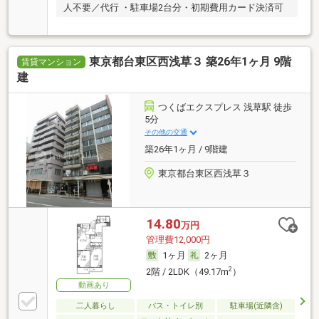
人不要／代行 ・駐車場2台分・初期費用カード決済可
東京都台東区西浅草３ 築26年1ヶ月 9階
賃貸マンション
建
つくばエクスプレス 浅草駅 徒歩
5分
その他の交通
築26年1ヶ月 / 9階建
東京都台東区西浅草３
14.80
万円
管理費12,000円
1ヶ月
2ヶ月
2
2階 / 2LDK（49.17m
）
動画あり
二人暮らし
バス・トイレ別
駐車場(近隣含)