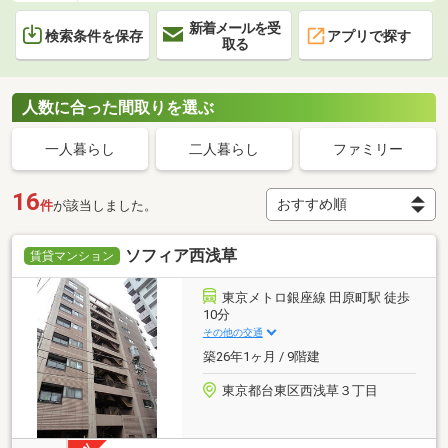
新着メールを受
検索条件を保存
アプリで探す
取る
人数に合った間取りを選ぶ
一人暮らし
二人暮らし
ファミリー
16
件
が該当しました。
ソフィア西浅草
賃貸マンション
東京メトロ銀座線 田原町駅 徒歩
10分
その他の交通
築26年1ヶ月 / 9階建
東京都台東区西浅草３丁目