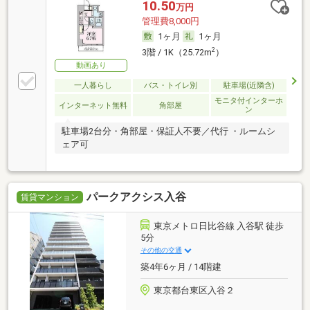
10.50
万円
管理費8,000円
1ヶ月
1ヶ月
2
3階 / 1K（25.72m
）
動画あり
一人暮らし
バス・トイレ別
駐車場(近隣含)
モニタ付インターホ
インターネット無料
角部屋
ン
駐車場2台分・角部屋・保証人不要／代行 ・ルームシ
ェア可
パークアクシス入谷
賃貸マンション
東京メトロ日比谷線 入谷駅 徒歩
5分
その他の交通
築4年6ヶ月 / 14階建
東京都台東区入谷２