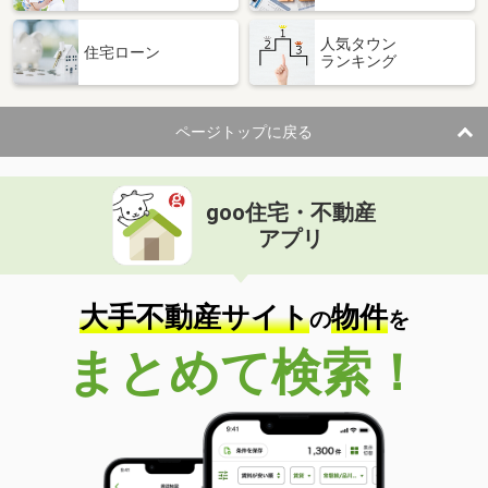
人気タウン
住宅ローン
ランキング
ページトップに戻る
goo住宅・不動産
アプリ
大手不動産サイト
物件
の
を
まとめて検索！