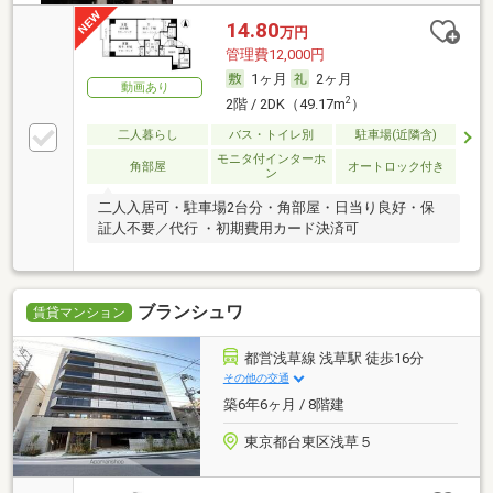
14.80
万円
管理費12,000円
1ヶ月
2ヶ月
動画あり
2
2階 / 2DK（49.17m
）
二人暮らし
バス・トイレ別
駐車場(近隣含)
モニタ付インターホ
角部屋
オートロック付き
ン
二人入居可・駐車場2台分・角部屋・日当り良好・保
証人不要／代行 ・初期費用カード決済可
ブランシュワ
賃貸マンション
都営浅草線 浅草駅 徒歩16分
その他の交通
築6年6ヶ月 / 8階建
東京都台東区浅草５