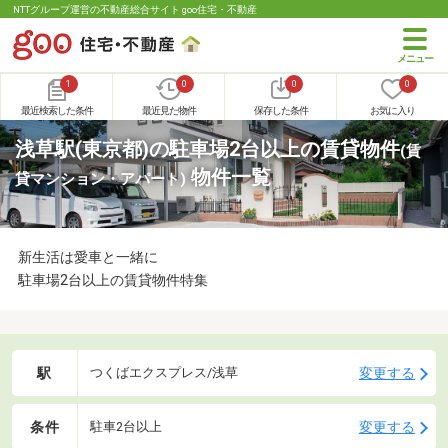
NTTグループ運営の不動産総合サイト goo住宅・不動産
1
0
0
0
最近検索した条件
最近見た物件
保存した条件
お気に入り
浅草駅(東京都)の駐車場2台以上の賃貸物件
(賃
物件一覧
貸マンション・アパート)
新生活は愛車と一緒に
駐車場2台以上の賃貸物件特集
駅
変更する
つくばエクスプレス/浅草
条件
変更する
駐車2台以上