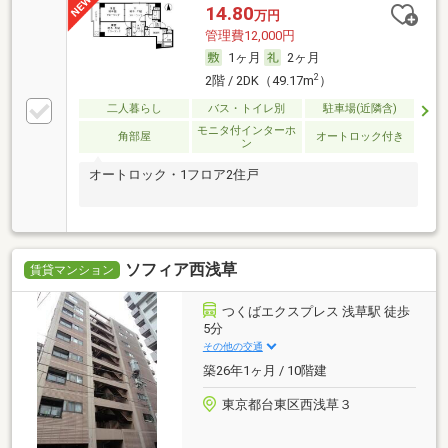
14.80
万円
管理費12,000円
1ヶ月
2ヶ月
2
2階 / 2DK（49.17m
）
二人暮らし
バス・トイレ別
駐車場(近隣含)
モニタ付インターホ
角部屋
オートロック付き
ン
オートロック・1フロア2住戸
ソフィア西浅草
賃貸マンション
つくばエクスプレス 浅草駅 徒歩
5分
その他の交通
築26年1ヶ月 / 10階建
東京都台東区西浅草３