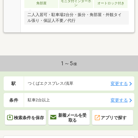
モニタ付インターホ
角部屋
オートロック付き
ン
二人入居可・駐車場2台分・振分・角部屋・外観タイ
ル張り・保証人不要／代行
1～5
棟
駅
変更する
つくばエクスプレス/浅草
条件
変更する
駐車2台以上
新着メールを受
検索条件を保存
アプリで探す
取る