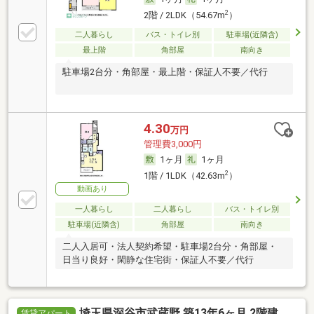
2
2階 / 2LDK（54.67m
）
二人暮らし
バス・トイレ別
駐車場(近隣含)
最上階
角部屋
南向き
駐車場2台分・角部屋・最上階・保証人不要／代行
4.30
万円
管理費3,000円
1ヶ月
1ヶ月
2
1階 / 1LDK（42.63m
）
動画あり
一人暮らし
二人暮らし
バス・トイレ別
駐車場(近隣含)
角部屋
南向き
二人入居可・法人契約希望・駐車場2台分・角部屋・
日当り良好・閑静な住宅街・保証人不要／代行
埼玉県深谷市武蔵野 築13年6ヶ月 2階建
賃貸アパート