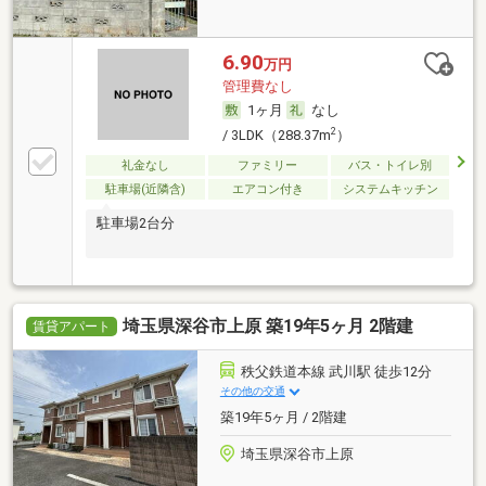
6.90
万円
管理費なし
1ヶ月
なし
2
/ 3LDK（288.37m
）
礼金なし
ファミリー
バス・トイレ別
駐車場(近隣含)
エアコン付き
システムキッチン
駐車場2台分
埼玉県深谷市上原 築19年5ヶ月 2階建
賃貸アパート
秩父鉄道本線 武川駅 徒歩12分
その他の交通
築19年5ヶ月 / 2階建
埼玉県深谷市上原