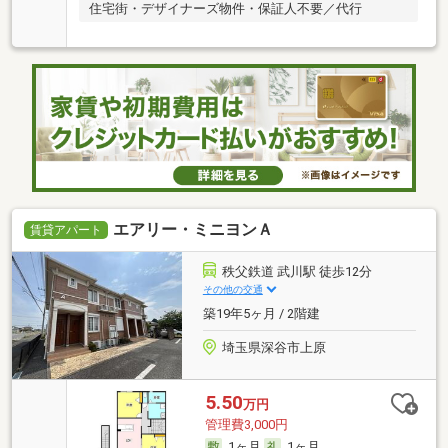
住宅街・デザイナーズ物件・保証人不要／代行
エアリー・ミニヨンＡ
賃貸アパート
秩父鉄道 武川駅 徒歩12分
その他の交通
築19年5ヶ月 / 2階建
埼玉県深谷市上原
5.50
万円
管理費3,000円
1ヶ月
1ヶ月