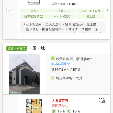
2
2階 / 2DK（48m
）
礼金なし
二人暮らし
バス・トイレ別
駐車場(近隣含)
ペット相談可
最上階
ペット相談可・二人入居可・駐車場2台分・最上階・
日当り良好・閑静な住宅街・デザイナーズ物件・保証
人不要／代行 ・初期費用カード決済可・家賃カード決
済可
一国一城
賃貸一戸建て
秩父鉄道 武川駅 徒歩8分
その他の交通
築19年2ヶ月 / 1階建
埼玉県深谷市武川
7.90
万円
管理費なし
1ヶ月
1ヶ月