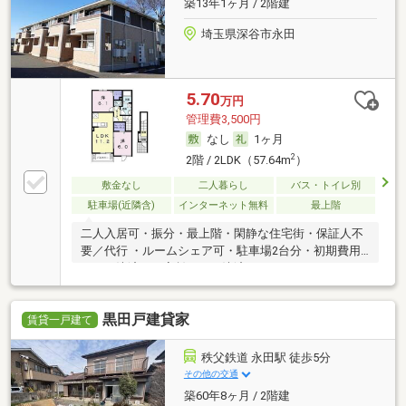
築13年1ヶ月 / 2階建
埼玉県深谷市永田
5.70
万円
管理費3,500円
なし
1ヶ月
2
2階 / 2LDK（57.64m
）
敷金なし
二人暮らし
バス・トイレ別
駐車場(近隣含)
インターネット無料
最上階
二人入居可・振分・最上階・閑静な住宅街・保証人不
要／代行 ・ルームシェア可・駐車場2台分・初期費用
カード決済可・家賃カード決済可
黒田戸建貸家
賃貸一戸建て
秩父鉄道 永田駅 徒歩5分
その他の交通
築60年8ヶ月 / 2階建