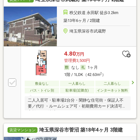
秩父鉄道 永田駅 徒歩3.2km
築13年6ヶ月 / 2階建
埼玉県深谷市武蔵野
4.80
万円
管理費3,500円
なし
1ヶ月
2
1階 / 1LDK（42.63m
）
敷金なし
一人暮らし
二人暮らし
バス・トイレ別
駐車場(近隣含)
インターネット無料
二人入居可・駐車場2台分・閑静な住宅街・保証人不
要／代行 ・ルームシェア可・初期費用カード決済可・
家賃カード決済可
埼玉県深谷市菅沼 築18年4ヶ月 3階建
賃貸マンション