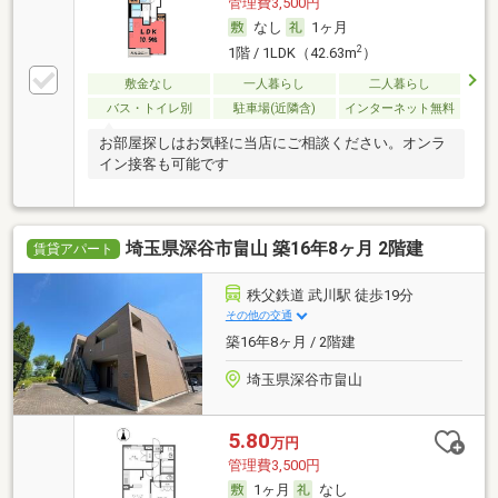
管理費3,500円
なし
1ヶ月
2
1階 / 1LDK（42.63m
）
敷金なし
一人暮らし
二人暮らし
バス・トイレ別
駐車場(近隣含)
インターネット無料
お部屋探しはお気軽に当店にご相談ください。オンラ
イン接客も可能です
埼玉県深谷市畠山 築16年8ヶ月 2階建
賃貸アパート
秩父鉄道 武川駅 徒歩19分
その他の交通
築16年8ヶ月 / 2階建
埼玉県深谷市畠山
5.80
万円
管理費3,500円
1ヶ月
なし