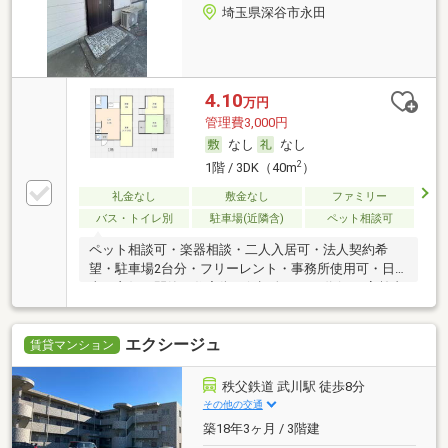
埼玉県深谷市永田
4.10
万円
管理費3,000円
なし
なし
2
1階 / 3DK（40m
）
礼金なし
敷金なし
ファミリー
バス・トイレ別
駐車場(近隣含)
ペット相談可
ペット相談可・楽器相談・二人入居可・法人契約希
望・駐車場2台分・フリーレント・事務所使用可・日
当り良好・閑静な住宅街・保証人不要／代行 ・高齢者
相談
エクシージュ
賃貸マンション
秩父鉄道 武川駅 徒歩8分
その他の交通
築18年3ヶ月 / 3階建