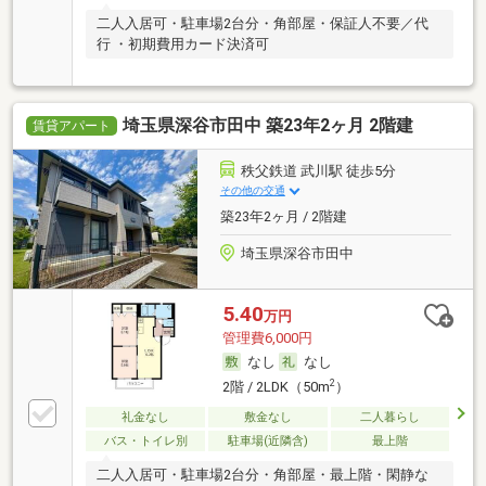
二人入居可・駐車場2台分・角部屋・保証人不要／代
行 ・初期費用カード決済可
埼玉県深谷市田中 築23年2ヶ月 2階建
賃貸アパート
秩父鉄道 武川駅 徒歩5分
その他の交通
築23年2ヶ月 / 2階建
埼玉県深谷市田中
5.40
万円
管理費6,000円
なし
なし
2
2階 / 2LDK（50m
）
礼金なし
敷金なし
二人暮らし
バス・トイレ別
駐車場(近隣含)
最上階
二人入居可・駐車場2台分・角部屋・最上階・閑静な