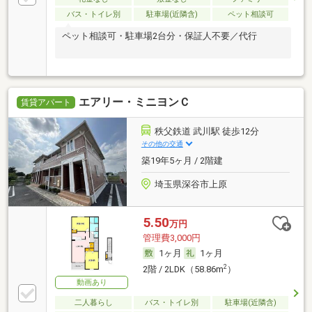
バス・トイレ別
駐車場(近隣含)
ペット相談可
ペット相談可・駐車場2台分・保証人不要／代行
エアリー・ミニヨンＣ
賃貸アパート
秩父鉄道 武川駅 徒歩12分
その他の交通
築19年5ヶ月 / 2階建
埼玉県深谷市上原
5.50
万円
管理費3,000円
1ヶ月
1ヶ月
2
2階 / 2LDK（58.86m
）
動画あり
二人暮らし
バス・トイレ別
駐車場(近隣含)