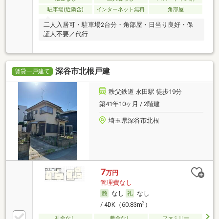
駐車場(近隣含)
インターネット無料
角部屋
二人入居可・駐車場2台分・角部屋・日当り良好・保
証人不要／代行
深谷市北根戸建
賃貸一戸建て
秩父鉄道 永田駅 徒歩19分
築41年10ヶ月 / 2階建
埼玉県深谷市北根
7
万円
管理費なし
なし
なし
2
/ 4DK（60.83m
）
礼金なし
敷金なし
ファミリー