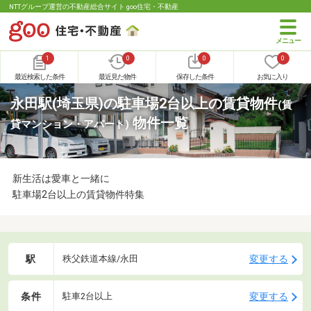
NTTグループ運営の不動産総合サイト goo住宅・不動産
1
0
0
0
最近検索した条件
最近見た物件
保存した条件
お気に入り
永田駅(埼玉県)の駐車場2台以上の賃貸物件
(賃
物件一覧
貸マンション・アパート)
新生活は愛車と一緒に
駐車場2台以上の賃貸物件特集
駅
変更する
秩父鉄道本線/永田
条件
変更する
駐車2台以上