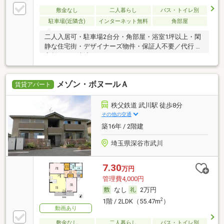
敷金なし
二人暮らし
バス・トイレ別
駐車場(近隣含)
インターネット無料
角部屋
二人入居可・駐車場2台分・角部屋・浴室1坪以上・閑
静な住宅街・デザイナーズ物件・保証人不要／代行 ・
家賃カード決済可
メゾン・ボヌールＡ
賃貸アパート
秩父鉄道 武川駅 徒歩8分
その他の交通
築16年 / 2階建
埼玉県深谷市武川
7.30
万円
管理費4,000円
なし
2万円
2
1階 / 2LDK（55.47m
）
動画あり
敷金なし
二人暮らし
バス・トイレ別