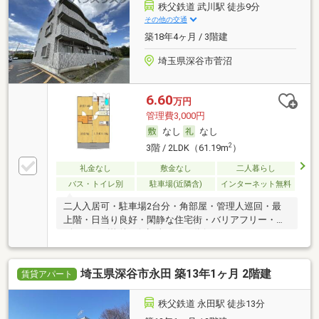
秩父鉄道 武川駅 徒歩9分
その他の交通
築18年4ヶ月 / 3階建
埼玉県深谷市菅沼
6.60
万円
管理費3,000円
なし
なし
2
3階 / 2LDK（61.19m
）
礼金なし
敷金なし
二人暮らし
バス・トイレ別
駐車場(近隣含)
インターネット無料
二人入居可・駐車場2台分・角部屋・管理人巡回・最
上階・日当り良好・閑静な住宅街・バリアフリー・デ
ザイナーズ物件・保証人不要／代行
埼玉県深谷市永田 築13年1ヶ月 2階建
賃貸アパート
秩父鉄道 永田駅 徒歩13分