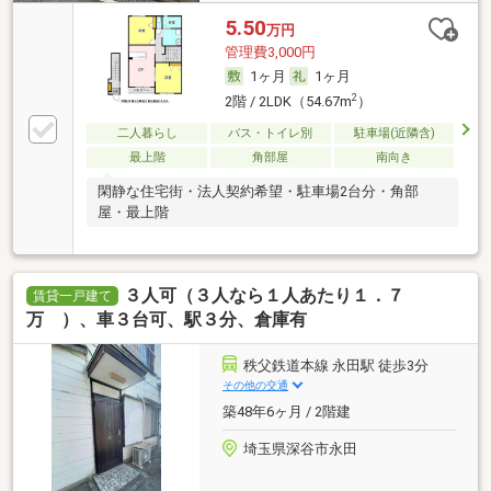
5.50
万円
管理費3,000円
1ヶ月
1ヶ月
2
2階 / 2LDK（54.67m
）
二人暮らし
バス・トイレ別
駐車場(近隣含)
最上階
角部屋
南向き
閑静な住宅街・法人契約希望・駐車場2台分・角部
屋・最上階
３人可（３人なら１人あたり１．７
賃貸一戸建て
万 ）、車３台可、駅３分、倉庫有
秩父鉄道本線 永田駅 徒歩3分
その他の交通
築48年6ヶ月 / 2階建
埼玉県深谷市永田