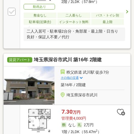
2
2階 / 2LDK（57.8m
）
動画あり
敷金なし
二人暮らし
バス・トイレ別
駐車場(近隣含)
インターネット無料
最上階
二人入居可・駐車場2台分・角部屋・最上階・日当り
良好・保証人不要／代行
埼玉県深谷市武川 築16年 2階建
賃貸アパート
秩父鉄道 武川駅 徒歩7分
その他の交通
築16年 / 2階建
埼玉県深谷市武川
7.30
万円
管理費4,000円
なし
2万円
2
1階 / 2LDK（55.47m
）