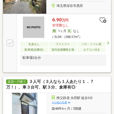
埼玉県深谷市黒田
6.90
万円
管理費なし
1ヶ月
なし
2
/ 3LDK（288.37m
）
礼金なし
ファミリー
バス・トイレ別
駐車場(近隣含)
室内洗濯機置き場
エアコン付き
駐車場2台分
３人可（３人なら１人あたり１．７
賃貸一戸建て
万！）、車３台可、駅３分、倉庫有◎
秩父鉄道 永田駅 徒歩3分
その他の交通
築48年6ヶ月 / 2階建