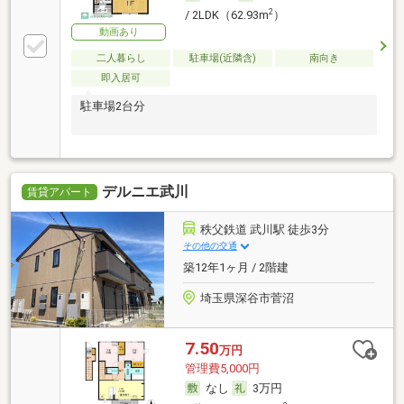
2
/ 2LDK（62.93m
）
動画あり
二人暮らし
駐車場(近隣含)
南向き
即入居可
駐車場2台分
デルニエ武川
賃貸アパート
秩父鉄道 武川駅 徒歩3分
その他の交通
築12年1ヶ月 / 2階建
埼玉県深谷市菅沼
7.50
万円
管理費5,000円
なし
3万円