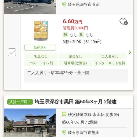
埼玉県深谷市菅沼
6.60
万円
管理費3,000円
なし
なし
2
3階 / 2LDK（61.19m
）
動画あり
礼金なし
敷金なし
二人暮らし
バス・トイレ別
駐車場(近隣含)
インターネット無料
二人入居可・駐車場2台分・最上階
埼玉県深谷市黒田 築60年8ヶ月 2階建
賃貸一戸建て
秩父鉄道本線 永田駅 徒歩5分
築60年8ヶ月 / 2階建
埼玉県深谷市黒田