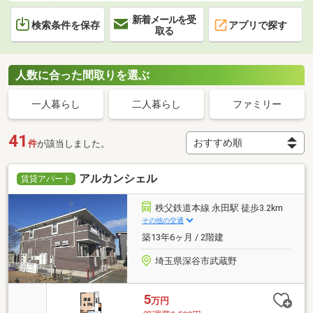
新着メールを受
検索条件を保存
アプリで探す
取る
人数に合った間取りを選ぶ
一人暮らし
二人暮らし
ファミリー
41
件
が該当しました。
アルカンシェル
賃貸アパート
秩父鉄道本線 永田駅 徒歩3.2km
その他の交通
築13年6ヶ月 / 2階建
埼玉県深谷市武蔵野
5
万円