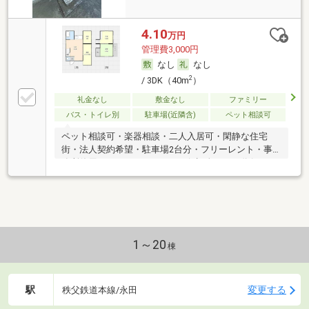
4.10
万円
管理費3,000円
なし
なし
2
/ 3DK（40m
）
礼金なし
敷金なし
ファミリー
バス・トイレ別
駐車場(近隣含)
ペット相談可
ペット相談可・楽器相談・二人入居可・閑静な住宅
街・法人契約希望・駐車場2台分・フリーレント・事
務所使用可・ルームシェア可・保証人不要／代行
1～20
棟
駅
変更する
秩父鉄道本線/永田