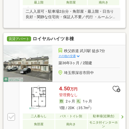
最上階
角部屋
南向き
二人入居可・駐車場2台分・角部屋・最上階・日当り
良好・閑静な住宅街・保証人不要／代行 ・ルームシェ
ア可・高齢者相談
ロイヤルハイツＢ棟
賃貸アパート
秩父鉄道 武川駅 徒歩7分
その他の交通
築36年3ヶ月 / 2階建
埼玉県深谷市田中
4.50
万円
管理費なし
2ヶ月
1ヶ月
2
1階 / 2DK（35.7m
）
二人暮らし
バス・トイレ別
駐車場(近隣含)
モニタ付インターホ
角部屋
南向き
ン