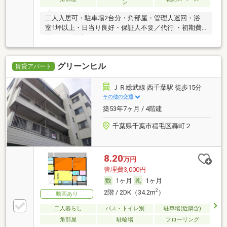
ン
二人入居可・駐車場2台分・角部屋・管理人巡回・浴
室1坪以上・日当り良好・保証人不要／代行 ・初期費
用カード決済可
グリーンヒル
賃貸アパート
ＪＲ総武線 西千葉駅 徒歩15分
その他の交通
築53年7ヶ月 / 4階建
千葉県千葉市稲毛区轟町２
8.20
万円
管理費3,000円
1ヶ月
1ヶ月
2
2階 / 2DK（34.2m
）
動画あり
二人暮らし
バス・トイレ別
駐車場(近隣含)
角部屋
駐輪場
フローリング