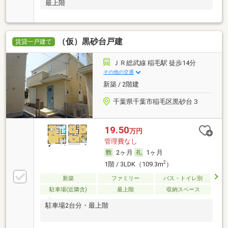
最上階
（仮）黒砂台戸建
賃貸一戸建て
ＪＲ総武線 稲毛駅 徒歩14分
その他の交通
新築 / 2階建
千葉県千葉市稲毛区黒砂台３
19.50
万円
管理費なし
2ヶ月
1ヶ月
2
1階 / 3LDK（109.3m
）
新築
ファミリー
バス・トイレ別
駐車場(近隣含)
最上階
収納スペース
駐車場2台分・最上階