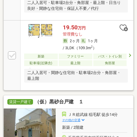
二人入居可・駐車場2台分・角部屋・最上階・日当り
良好・閑静な住宅街・保証人不要／代行
19.50
万円
管理費なし
2ヶ月
1ヶ月
2
/ 3LDK（109.3m
）
新築
ファミリー
バス・トイレ別
駐車場(近隣含)
最上階
角部屋
二人入居可・閑静な住宅街・駐車場2台分・角部屋・
最上階
（仮）黒砂台戸建 １
賃貸一戸建て
ＪＲ総武線 稲毛駅 徒歩14分
その他の交通
新築 / 2階建