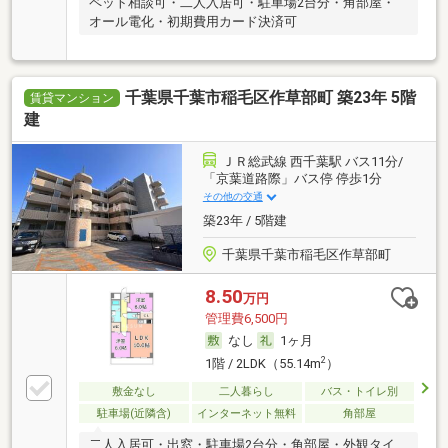
ペット相談可・二人入居可・駐車場2台分・角部屋・
オール電化・初期費用カード決済可
千葉県千葉市稲毛区作草部町 築23年 5階
賃貸マンション
建
ＪＲ総武線 西千葉駅 バス11分/
「京葉道路際」バス停 停歩1分
その他の交通
築23年 / 5階建
千葉県千葉市稲毛区作草部町
8.50
万円
管理費6,500円
なし
1ヶ月
2
1階 / 2LDK（55.14m
）
敷金なし
二人暮らし
バス・トイレ別
駐車場(近隣含)
インターネット無料
角部屋
二人入居可・出窓・駐車場2台分・角部屋・外観タイ