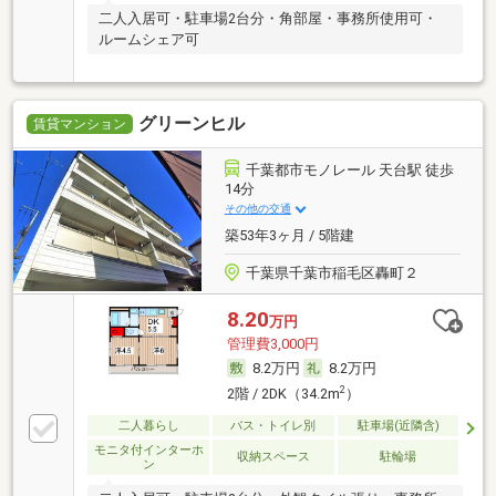
二人入居可・駐車場2台分・角部屋・事務所使用可・
ルームシェア可
グリーンヒル
賃貸マンション
千葉都市モノレール 天台駅 徒歩
14分
その他の交通
築53年3ヶ月 / 5階建
千葉県千葉市稲毛区轟町２
8.20
万円
管理費3,000円
8.2万円
8.2万円
2
2階 / 2DK（34.2m
）
二人暮らし
バス・トイレ別
駐車場(近隣含)
モニタ付インターホ
収納スペース
駐輪場
ン