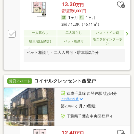
13.30
万円
管理費8,000円
1ヶ月
1ヶ月
2
2階 / 1LDK（46.11m
）
一人暮らし
二人暮らし
バス・トイレ別
モニタ付インターホ
駐車場(近隣含)
ペット相談可
ン
ペット相談可・二人入居可・駐車場2台分
ロイヤルクレッセント西登戸
賃貸アパート
京成千葉線 西登戸駅 徒歩4分
その他の交通
築23年1ヶ月 / 3階建
千葉県千葉市中央区登戸４
12.40
万円