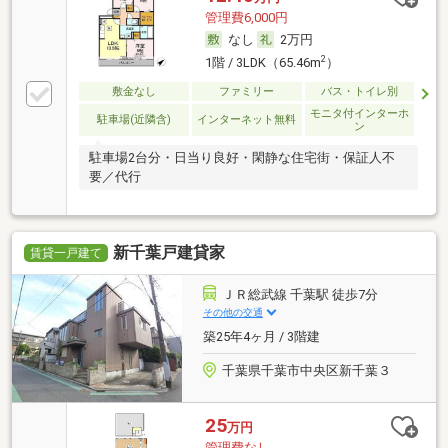
管理費6,000円
なし
2万円
2
1階 / 3LDK（65.46m
）
敷金なし
ファミリー
バス・トイレ別
モニタ付インターホ
駐車場(近隣含)
インターネット無料
ン
駐車場2台分・日当り良好・閑静な住宅街・保証人不
要／代行
新千葉戸建貸家
賃貸一戸建て
ＪＲ総武線 千葉駅 徒歩7分
その他の交通
築25年4ヶ月 / 3階建
千葉県千葉市中央区新千葉３
25
万円
管理費なし