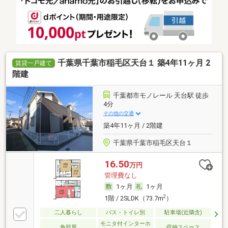
千葉県千葉市稲毛区天台１ 築4年11ヶ月 2
賃貸一戸建て
階建
千葉都市モノレール 天台駅 徒歩
4分
その他の交通
築4年11ヶ月 / 2階建
千葉県千葉市稲毛区天台１
16.50
万円
管理費なし
1ヶ月
1ヶ月
2
1階 / 2SLDK（73.7m
）
二人暮らし
バス・トイレ別
駐車場(近隣含)
モニタ付インターホ
角部屋
収納スペース