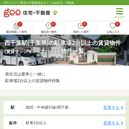
NTTグループ運営の不動産総合サイト goo住宅・不動産
1
0
0
0
最近検索した条件
最近見た物件
保存した条件
お気に入り
西千葉駅(千葉県)の駐車場2台以上の賃貸物件
物件一覧
(賃貸マンション・アパート)
新生活は愛車と一緒に
駐車場2台以上の賃貸物件特集
駅
変更する
総武・中央緩行線/西千葉
条件
変更する
駐車2台以上