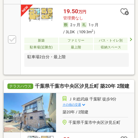
19.50
万円
管理費なし
2ヶ月
1ヶ月
2
/ 3LDK（109.3m
）
新築
ファミリー
バス・トイレ別
駐車場(近隣含)
最上階
収納スペース
駐車場2台分・最上階
千葉県千葉市中央区汐見丘町 築20年 2階建
テラスハウス
ＪＲ総武線 千葉駅 徒歩9分
その他の交通
築20年 / 2階建
千葉県千葉市中央区汐見丘町