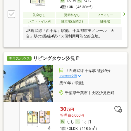
2ヶ月
なし
2
4階 / 3K（45.38m
）
礼金なし
更新料なし
ファミリー
バス・トイレ別
駐車場(近隣含)
駐輪場
JR総武線「西千葉」駅他、千葉都市モノレール「天
台」駅の2路線4駅バス便利用可能な好立地。
リビングタウン汐見丘
テラスハウス
ＪＲ総武線 千葉駅 徒歩9分
その他の交通
築20年 / 2階建
千葉県千葉市中央区汐見丘町
30
万円
管理費6,000円
なし
1ヶ月
2
1階 / 3LDK（118.6m
）