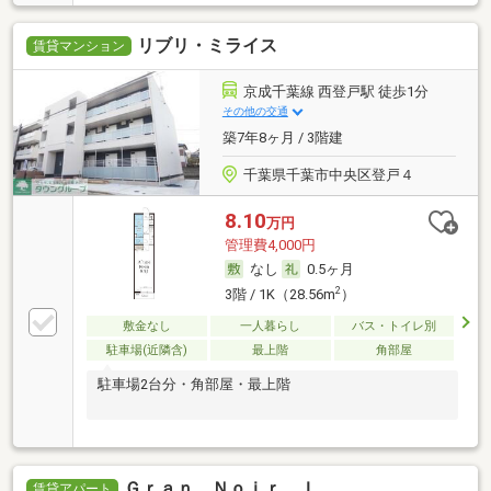
リブリ・ミライス
賃貸マンション
京成千葉線 西登戸駅 徒歩1分
その他の交通
築7年8ヶ月 / 3階建
千葉県千葉市中央区登戸４
8.10
万円
管理費4,000円
なし
0.5ヶ月
2
3階 / 1K（28.56m
）
敷金なし
一人暮らし
バス・トイレ別
駐車場(近隣含)
最上階
角部屋
駐車場2台分・角部屋・最上階
Ｇｒａｎ Ｎｏｉｒ Ｉ
賃貸アパート