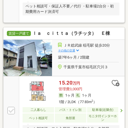
ペット相談可・保証人不要／代行 ・駐車場2台分・初
期費用カード決済可
ｌａ ｃｉｔｔａ（ラチッタ） Ｅ棟
賃貸一戸建て
ＪＲ総武線 稲毛駅 徒歩20分
その他の交通
築7年6ヶ月 / 2階建
千葉県千葉市稲毛区穴川３
15.20
万円
管理費3,000円
1ヶ月
1ヶ月
2
1階 / 2LDK（77.83m
）
二人暮らし
バス・トイレ別
駐車場(近隣含)
モニタ付インターホ
ペット相談可
角部屋
ン