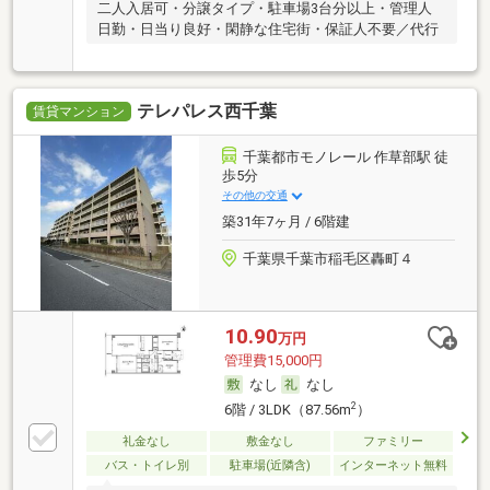
二人入居可・分譲タイプ・駐車場3台分以上・管理人
日勤・日当り良好・閑静な住宅街・保証人不要／代行
テレパレス西千葉
賃貸マンション
千葉都市モノレール 作草部駅 徒
歩5分
その他の交通
築31年7ヶ月 / 6階建
千葉県千葉市稲毛区轟町４
10.90
万円
管理費15,000円
なし
なし
2
6階 / 3LDK（87.56m
）
礼金なし
敷金なし
ファミリー
バス・トイレ別
駐車場(近隣含)
インターネット無料