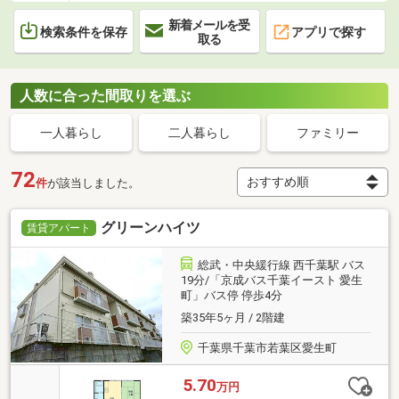
新着メールを受
検索条件を保存
アプリで探す
取る
人数に合った間取りを選ぶ
一人暮らし
二人暮らし
ファミリー
72
件
が該当しました。
グリーンハイツ
賃貸アパート
総武・中央緩行線 西千葉駅 バス
19分/「京成バス千葉イースト 愛生
町」バス停 停歩4分
築35年5ヶ月 / 2階建
千葉県千葉市若葉区愛生町
5.70
万円