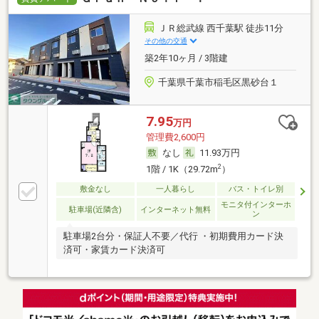
ＪＲ総武線 西千葉駅 徒歩11分
その他の交通
築2年10ヶ月 / 3階建
千葉県千葉市稲毛区黒砂台１
7.95
万円
管理費2,600円
なし
11.93万円
2
1階 / 1K（29.72m
）
敷金なし
一人暮らし
バス・トイレ別
モニタ付インターホ
駐車場(近隣含)
インターネット無料
ン
駐車場2台分・保証人不要／代行 ・初期費用カード決
済可・家賃カード決済可