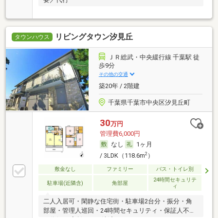
リビングタウン汐見丘
タウンハウス
ＪＲ総武・中央緩行線 千葉駅 徒
歩9分
その他の交通
築20年 / 2階建
千葉県千葉市中央区汐見丘町
30
万円
管理費6,000円
なし
1ヶ月
2
/ 3LDK（118.6m
）
敷金なし
ファミリー
バス・トイレ別
24時間セキュリテ
駐車場(近隣含)
角部屋
ィ
二人入居可・閑静な住宅街・駐車場2台分・振分・角
部屋・管理人巡回・24時間セキュリティ・保証人不要