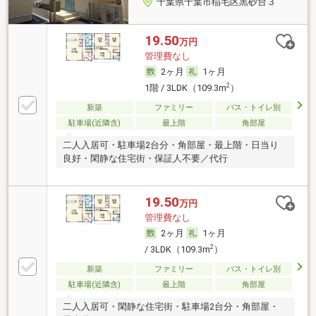
千葉県千葉市稲毛区黒砂台３
19.50
万円
管理費なし
2ヶ月
1ヶ月
2
1階 / 3LDK（109.3m
）
新築
ファミリー
バス・トイレ別
駐車場(近隣含)
最上階
角部屋
二人入居可・駐車場2台分・角部屋・最上階・日当り
良好・閑静な住宅街・保証人不要／代行
19.50
万円
管理費なし
2ヶ月
1ヶ月
2
/ 3LDK（109.3m
）
新築
ファミリー
バス・トイレ別
駐車場(近隣含)
最上階
角部屋
二人入居可・閑静な住宅街・駐車場2台分・角部屋・