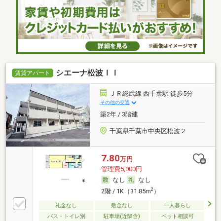
シエーナ松波ＩＩ
賃貸アパート
ＪＲ総武線 西千葉駅 徒歩5分
その他の交通
築2年 / 3階建
千葉県千葉市中央区松波２
7.80
万円
管理費5,000円
なし
なし
2
2階 / 1K（31.85m
）
礼金なし
敷金なし
一人暮らし
バス・トイレ別
駐車場(近隣含)
ペット相談可