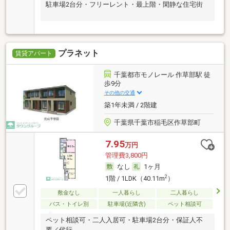
駐車場2台分・フリーレント・最上階・閑静な住宅街
プラネット
賃貸アパート
千葉都市モノレール 作草部駅 徒
歩9分
その他の交通
築1年未満 / 2階建
千葉県千葉市稲毛区作草部町
7.95
万円
管理費3,800円
なし
1ヶ月
2
1階 / 1LDK（40.11m
）
敷金なし
一人暮らし
二人暮らし
バス・トイレ別
駐車場(近隣含)
ペット相談可
ペット相談可・二人入居可・駐車場2台分・保証人不
要／代行