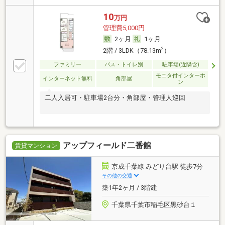
10
万円
管理費5,000円
2ヶ月
1ヶ月
2
2階 / 3LDK（78.13m
）
ファミリー
バス・トイレ別
駐車場(近隣含)
モニタ付インターホ
インターネット無料
角部屋
ン
二人入居可・駐車場2台分・角部屋・管理人巡回
アップフィールド二番館
賃貸マンション
京成千葉線 みどり台駅 徒歩7分
その他の交通
築1年2ヶ月 / 3階建
千葉県千葉市稲毛区黒砂台１