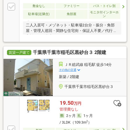
敷金なし
ファミリー
バス・トイレ別
モニタ付インターホ
駐車場(近隣含)
角部屋
ン
二人入居可・メゾネット・駐車場2台分・振分・角部
屋・管理人巡回・閑静な住宅街・保証人不要／代行 ・
家賃カード決済可
千葉県千葉市稲毛区黒砂台３ 2階建
賃貸一戸建て
ＪＲ総武線 稲毛駅 徒歩14分
その他の交通
新築 / 2階建
千葉県千葉市稲毛区黒砂台３
19.50
万円
管理費なし
2ヶ月
1ヶ月
2
/ 3LDK（109.3m
）