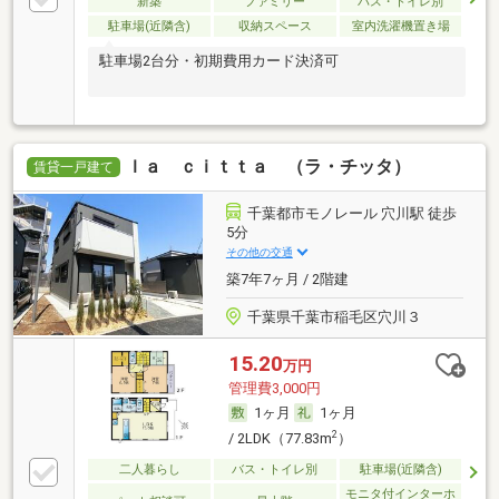
新築
ファミリー
バス・トイレ別
駐車場(近隣含)
収納スペース
室内洗濯機置き場
駐車場2台分・初期費用カード決済可
ｌａ ｃｉｔｔａ （ラ・チッタ）
賃貸一戸建て
千葉都市モノレール 穴川駅 徒歩
5分
その他の交通
築7年7ヶ月 / 2階建
千葉県千葉市稲毛区穴川３
15.20
万円
管理費3,000円
1ヶ月
1ヶ月
2
/ 2LDK（77.83m
）
二人暮らし
バス・トイレ別
駐車場(近隣含)
モニタ付インターホ