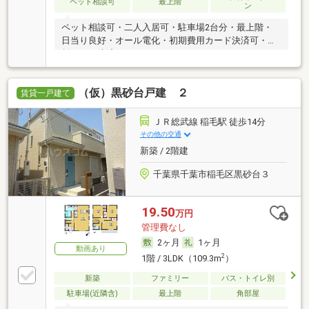
ペット相談可
最上階
ン
ペット相談可・二人入居可・駐車場2台分・最上階・
日当り良好・オール電化・初期費用カード決済可・家
賃カード決済可
（仮）黒砂台戸建 ２
賃貸一戸建て
ＪＲ総武線 稲毛駅 徒歩14分
その他の交通
新築 / 2階建
千葉県千葉市稲毛区黒砂台３
19.50
万円
管理費なし
2ヶ月
1ヶ月
動画あり
2
1階 / 3LDK（109.3m
）
新築
ファミリー
バス・トイレ別
駐車場(近隣含)
最上階
角部屋