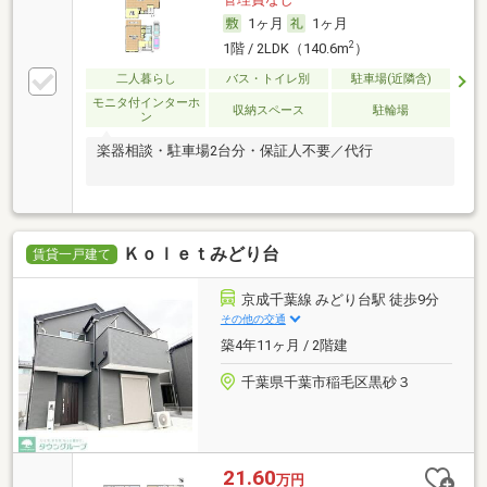
1ヶ月
1ヶ月
2
1階 / 2LDK（140.6m
）
二人暮らし
バス・トイレ別
駐車場(近隣含)
モニタ付インターホ
収納スペース
駐輪場
ン
楽器相談・駐車場2台分・保証人不要／代行
Ｋｏｌｅｔみどり台
賃貸一戸建て
京成千葉線 みどり台駅 徒歩9分
その他の交通
築4年11ヶ月 / 2階建
千葉県千葉市稲毛区黒砂３
21.60
万円