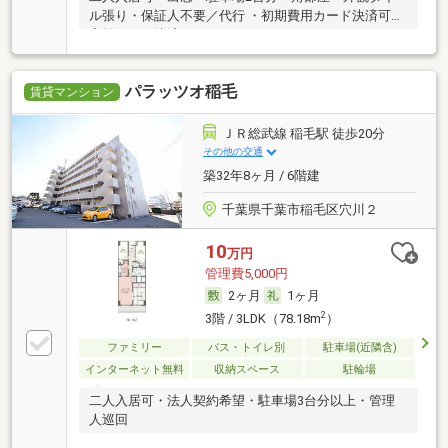
ル張り・保証人不要／代行 ・初期費用カード決済可・
家賃カード決済可
パラッツオ稲毛
賃貸マンション
ＪＲ総武線 稲毛駅 徒歩20分
その他の交通
築32年8ヶ月 / 6階建
千葉県千葉市稲毛区穴川２
10
万円
管理費5,000円
2ヶ月
1ヶ月
2
3階 / 3LDK（78.18m
）
ファミリー
バス・トイレ別
駐車場(近隣含)
インターネット無料
収納スペース
駐輪場
二人入居可・法人契約希望・駐車場3台分以上・管理
人巡回