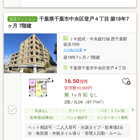
／代行 ・家賃カード決済可
千葉県千葉市中央区登戸４丁目 築18年7
賃貸マンション
ヶ月 7階建
ＪＲ総武・中央緩行線 西千葉駅
徒歩10分
その他の交通
築18年7ヶ月 / 7階建
千葉県千葉市中央区登戸４丁目
16.50
万円
管理費10,000円
1ヶ月
なし
2
2階 / 3LDK（87.71m
）
礼金なし
ファミリー
バス・トイレ別
駐車場(近隣含)
ペット相談可
インターネット無料
ペット相談可・二人入居可・分譲タイプ・駐車場2台
分・角部屋・外観タイル張り・管理人日勤・ルームシ
ェア可・保証人不要／代行 ・初期費用カード決済可