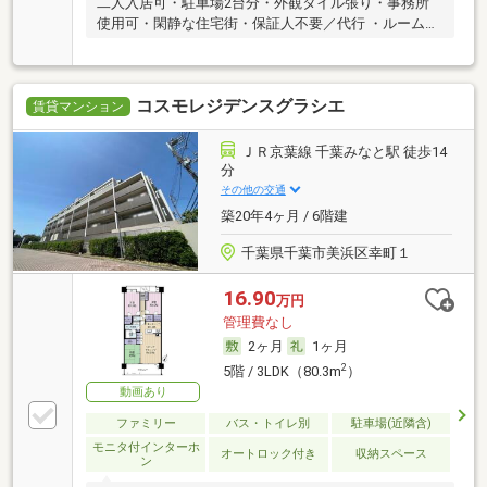
二人入居可・駐車場2台分・外観タイル張り・事務所
使用可・閑静な住宅街・保証人不要／代行 ・ルームシ
ェア可
コスモレジデンスグラシエ
賃貸マンション
ＪＲ京葉線 千葉みなと駅 徒歩14
分
その他の交通
築20年4ヶ月 / 6階建
千葉県千葉市美浜区幸町１
16.90
万円
管理費なし
2ヶ月
1ヶ月
2
5階 / 3LDK（80.3m
）
動画あり
ファミリー
バス・トイレ別
駐車場(近隣含)
モニタ付インターホ
オートロック付き
収納スペース
ン