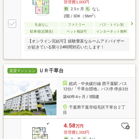
管理費3,000円
2.5ヶ月
なし
2
2階 / 3DK（56m
）
礼金なし
ファミリー
バス・トイレ別
駐車場(近隣含)
ペット相談可
インターネット無料
【オンライン完結可】経験豊富なルームアドバイザー
が起きている限り24時間対応いたします！
ＵＲ千草台
賃貸マンション
総武・中央緩行線 西千葉駅 バス
12分/「千草台団地」バス停 停歩2分
築60年4ヶ月 / 5階建
千葉県千葉市稲毛区千草台２丁
目
4.58
万円
管理費2,300円