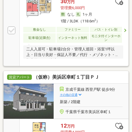
30
万円
管理費6,000円
なし
1ヶ月
2
1階 / 3LDK（118.6m
）
敷金なし
ファミリー
バス・トイレ別
モニタ付インターホ
駐車場(近隣含)
インターネット無料
ン
二人入居可・駐車場2台分・管理人巡回・浴室1坪以
上・日当り良好・保証人不要／代行 ・メゾネット・初
期費用カード決済可
（仮称）美浜区幸町１丁目ＰＪ
賃貸アパート
京成千葉線 西登戸駅 徒歩9分
その他の交通
新築 / 2階建
千葉県千葉市美浜区幸町１
12
万円