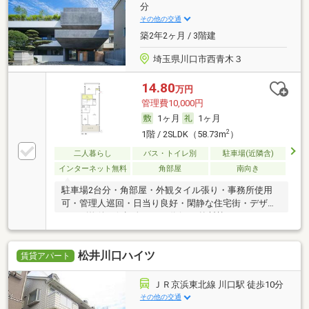
分
その他の交通
築2年2ヶ月 / 3階建
埼玉県川口市西青木３
14.80
万円
管理費10,000円
1ヶ月
1ヶ月
2
1階 / 2SLDK（58.73m
）
二人暮らし
バス・トイレ別
駐車場(近隣含)
インターネット無料
角部屋
南向き
駐車場2台分・角部屋・外観タイル張り・事務所使用
可・管理人巡回・日当り良好・閑静な住宅街・デザイ
ナーズ物件・保証人不要／代行 ・外断熱
松井川口ハイツ
賃貸アパート
ＪＲ京浜東北線 川口駅 徒歩10分
その他の交通