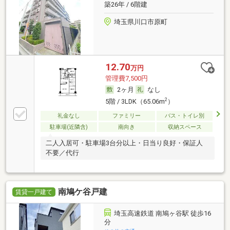
築26年 / 6階建
埼玉県川口市原町
12.70
万円
管理費7,500円
2ヶ月
なし
2
5階 / 3LDK（65.06m
）
礼金なし
ファミリー
バス・トイレ別
駐車場(近隣含)
南向き
収納スペース
二人入居可・駐車場3台分以上・日当り良好・保証人
不要／代行
南鳩ケ谷戸建
賃貸一戸建て
埼玉高速鉄道 南鳩ヶ谷駅 徒歩16
分