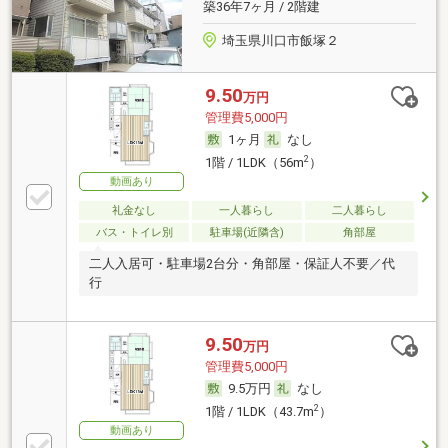
築36年7ヶ月 / 2階建
埼玉県川口市飯塚２
9.50
万円
管理費5,000円
1ヶ月
なし
2
1階 / 1LDK（56m
）
動画あり
礼金なし
一人暮らし
二人暮らし
バス・トイレ別
駐車場(近隣含)
角部屋
二人入居可・駐車場2台分・角部屋・保証人不要／代
行
9.50
万円
管理費5,000円
9.5万円
なし
2
1階 / 1LDK（43.7m
）
動画あり