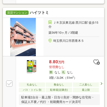
ハイツトミ
賃貸マンション
ＪＲ京浜東北線 西川口駅 徒歩15
分
築36年10ヶ月 / 3階建
埼玉県川口市西青木５
8.80
万円
管理費なし
なし
なし
2
3階 / 2LDK（51m
）
礼金なし
敷金なし
二人暮らし
バス・トイレ別
駐車場(近隣含)
最上階
駐車場2台分・最上階・日当り良好・閑静な住宅街・
保証人不要／代行 ・初期費用カード決済可