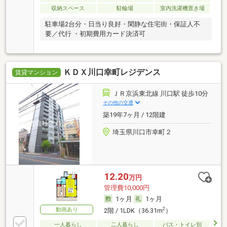
収納スペース
駐輪場
室内洗濯機置き場
駐車場2台分・日当り良好・閑静な住宅街・保証人不
要／代行 ・初期費用カード決済可
ＫＤＸ川口幸町レジデンス
賃貸マンション
ＪＲ京浜東北線 川口駅 徒歩10分
その他の交通
築19年7ヶ月 / 12階建
埼玉県川口市幸町２
12.20
万円
管理費10,000円
1ヶ月
1ヶ月
動画あり
2
2階 / 1LDK（36.31m
）
一人暮らし
二人暮らし
バス・トイレ別