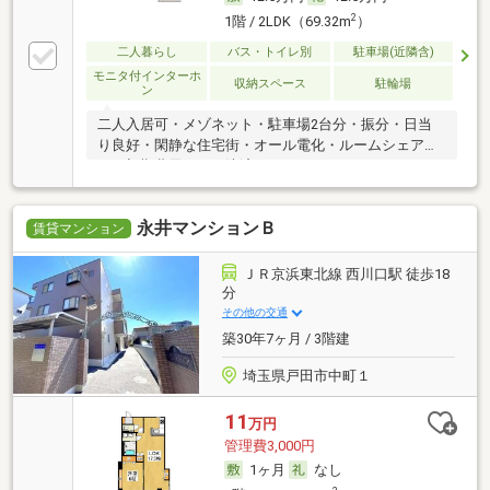
2
1階 / 2LDK（69.32m
）
二人暮らし
バス・トイレ別
駐車場(近隣含)
モニタ付インターホ
収納スペース
駐輪場
ン
二人入居可・メゾネット・駐車場2台分・振分・日当
り良好・閑静な住宅街・オール電化・ルームシェア
可・初期費用カード決済可
永井マンションＢ
賃貸マンション
ＪＲ京浜東北線 西川口駅 徒歩18
分
その他の交通
築30年7ヶ月 / 3階建
埼玉県戸田市中町１
11
万円
管理費3,000円
1ヶ月
なし