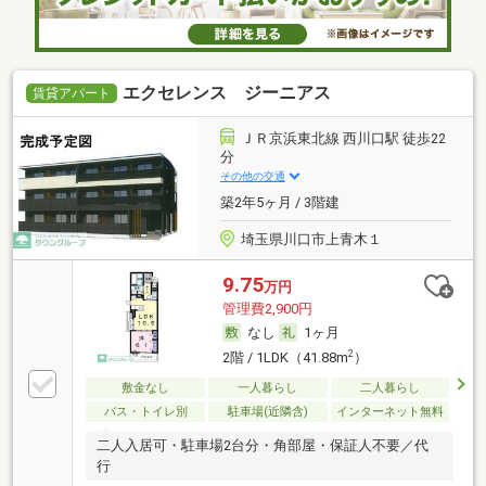
エクセレンス ジーニアス
賃貸アパート
ＪＲ京浜東北線 西川口駅 徒歩22
分
その他の交通
築2年5ヶ月 / 3階建
埼玉県川口市上青木１
9.75
万円
管理費2,900円
なし
1ヶ月
2
2階 / 1LDK（41.88m
）
敷金なし
一人暮らし
二人暮らし
バス・トイレ別
駐車場(近隣含)
インターネット無料
二人入居可・駐車場2台分・角部屋・保証人不要／代
行