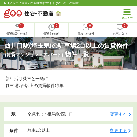
NTTグループ運営の不動産総合サイト goo住宅・不動産
1
0
0
0
最近検索した条件
最近見た物件
保存した条件
お気に入り
西川口駅(埼玉県)の駐車場2台以上の賃貸物件
物件一覧
(賃貸マンション・アパート)
新生活は愛車と一緒に
駐車場2台以上の賃貸物件特集
駅
変更する
京浜東北・根岸線/西川口
条件
変更する
駐車2台以上