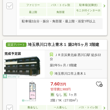
ファミリー
バス・トイレ別
駐車場(近隣含)
モニタ付インターホ
最上階
角部屋
ン
駐車場2台分・振分・角部屋・最上階・浴室1坪以上
埼玉県川口市上青木１ 築2年5ヶ月 3階建
賃貸アパート
ＪＲ京浜東北線 西川口駅 徒歩22
分
築2年5ヶ月 / 3階建
埼玉県川口市上青木１
7.60
万円
管理費2,900円
なし
1ヶ月
2
2階 / 1K（27.02m
）
敷金なし
一人暮らし
バス・トイレ別