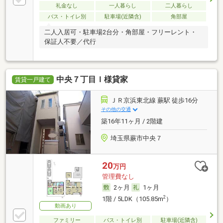
礼金なし
一人暮らし
二人暮らし
バス・トイレ別
駐車場(近隣含)
角部屋
二人入居可・駐車場2台分・角部屋・フリーレント・
保証人不要／代行
中央７丁目Ｉ様貸家
賃貸一戸建て
ＪＲ京浜東北線 蕨駅 徒歩16分
その他の交通
築16年11ヶ月 / 2階建
埼玉県蕨市中央７
20
万円
管理費なし
2ヶ月
1ヶ月
2
1階 / 5LDK（105.85m
）
動画あり
ファミリー
バス・トイレ別
駐車場(近隣含)