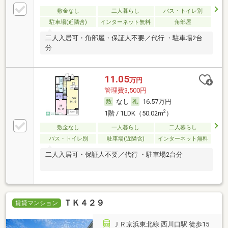
敷金なし
二人暮らし
バス・トイレ別
駐車場(近隣含)
インターネット無料
角部屋
二人入居可・角部屋・保証人不要／代行 ・駐車場2台
分
11.05
万円
管理費3,500円
なし
16.57万円
2
1階 / 1LDK（50.02m
）
敷金なし
一人暮らし
二人暮らし
バス・トイレ別
駐車場(近隣含)
インターネット無料
二人入居可・保証人不要／代行 ・駐車場2台分
ＴＫ４２９
賃貸マンション
ＪＲ京浜東北線 西川口駅 徒歩15