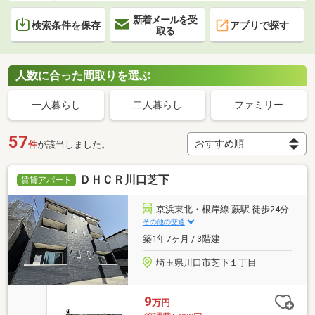
新着メールを受
検索条件を保存
アプリで探す
取る
人数に合った間取りを選ぶ
一人暮らし
二人暮らし
ファミリー
57
件
が該当しました。
ＤＨＣＲ川口芝下
賃貸アパート
京浜東北・根岸線 蕨駅 徒歩24分
その他の交通
築1年7ヶ月 / 3階建
埼玉県川口市芝下１丁目
9
万円