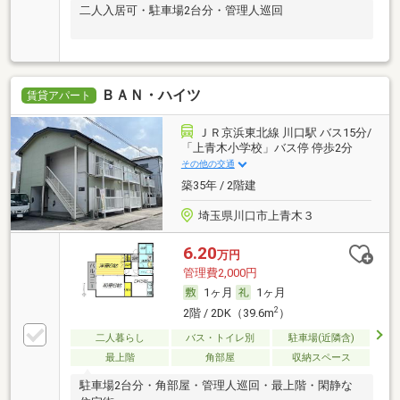
二人入居可・駐車場2台分・管理人巡回
ＢＡＮ・ハイツ
賃貸アパート
ＪＲ京浜東北線 川口駅 バス15分/
「上青木小学校」バス停 停歩2分
その他の交通
築35年 / 2階建
埼玉県川口市上青木３
6.20
万円
管理費2,000円
1ヶ月
1ヶ月
2
2階 / 2DK（39.6m
）
二人暮らし
バス・トイレ別
駐車場(近隣含)
最上階
角部屋
収納スペース
駐車場2台分・角部屋・管理人巡回・最上階・閑静な