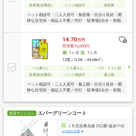
駐車場(近隣含)
ペット相談可
角部屋
ペット相談可・二人入居可・角部屋・日当り良好・閑
静な住宅街・保証人不要／代行 ・駐車場2台分・初期
費用カード決済可
14.70
万円
管理費10,000円
1ヶ月
1ヶ月
2
12階 / 1LDK（44.68m
）
一人暮らし
二人暮らし
バス・トイレ別
駐車場(近隣含)
ペット相談可
最上階
ペット相談可・二人入居可・最上階・日当り良好・閑
静な住宅街・保証人不要／代行 ・駐車場2台分・初期
費用カード決済可
エバーグリーンコート
賃貸マンション
ＪＲ京浜東北線 川口駅 徒歩11分
その他の交通