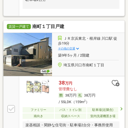
南町１丁目戸建
賃貸一戸建て
ＪＲ京浜東北・根岸線 川口駅 徒
歩19分
その他の交通
築9年5ヶ月 / 2階建
埼玉県川口市南町１丁目
38
万円
管理費なし
38万円
38万円
2
/ 5SLDK（159m
）
ファミリー
バス・トイレ別
駐車場(近隣含)
南向き
収納スペース
室内洗濯機置き場
楽器相談・閑静な住宅街・駐車場2台分・事務所使用