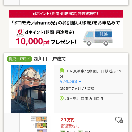
西川口 戸建て
賃貸一戸建て
ＪＲ京浜東北線 西川口駅 徒歩12
分
その他の交通
築25年7ヶ月 / 3階建
埼玉県川口市西川口５
21
万円
管理費なし