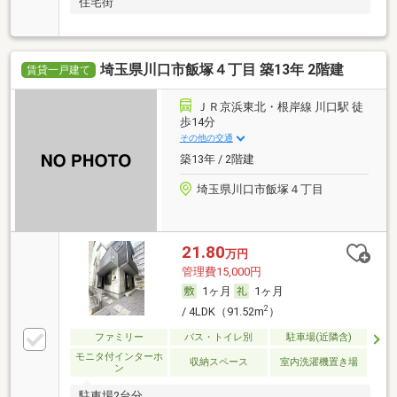
住宅街
埼玉県川口市飯塚４丁目 築13年 2階建
賃貸一戸建て
ＪＲ京浜東北・根岸線 川口駅 徒
歩14分
その他の交通
築13年 / 2階建
埼玉県川口市飯塚４丁目
21.80
万円
管理費15,000円
1ヶ月
1ヶ月
2
/ 4LDK（91.52m
）
ファミリー
バス・トイレ別
駐車場(近隣含)
モニタ付インターホ
収納スペース
室内洗濯機置き場
ン
駐車場2台分