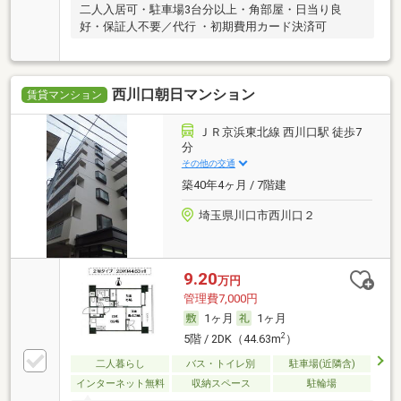
二人入居可・駐車場3台分以上・角部屋・日当り良
好・保証人不要／代行 ・初期費用カード決済可
西川口朝日マンション
賃貸マンション
ＪＲ京浜東北線 西川口駅 徒歩7
分
その他の交通
築40年4ヶ月 / 7階建
埼玉県川口市西川口２
9.20
万円
管理費7,000円
1ヶ月
1ヶ月
2
5階 / 2DK（44.63m
）
二人暮らし
バス・トイレ別
駐車場(近隣含)
インターネット無料
収納スペース
駐輪場