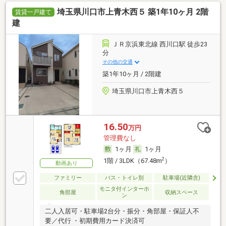
埼玉県川口市上青木西５ 築1年10ヶ月 2階
賃貸一戸建て
建
ＪＲ京浜東北線 西川口駅 徒歩23
分
その他の交通
築1年10ヶ月 / 2階建
埼玉県川口市上青木西５
16.50
万円
管理費なし
1ヶ月
1ヶ月
2
1階 / 3LDK（67.48m
）
動画あり
ファミリー
バス・トイレ別
駐車場(近隣含)
モニタ付インターホ
角部屋
収納スペース
ン
二人入居可・駐車場2台分・振分・角部屋・保証人不
要／代行 ・初期費用カード決済可