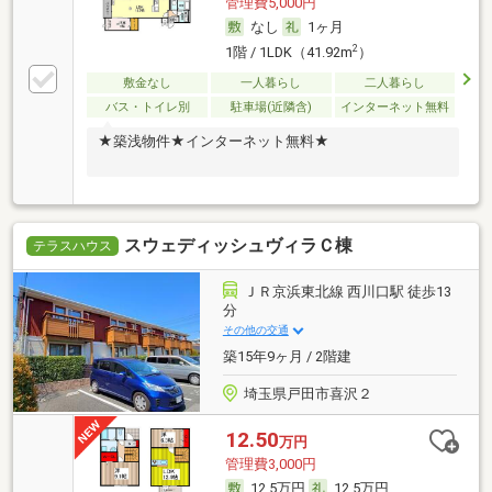
管理費5,000円
なし
1ヶ月
2
1階 / 1LDK（41.92m
）
敷金なし
一人暮らし
二人暮らし
バス・トイレ別
駐車場(近隣含)
インターネット無料
★築浅物件★インターネット無料★
スウェディッシュヴィラＣ棟
テラスハウス
ＪＲ京浜東北線 西川口駅 徒歩13
分
その他の交通
築15年9ヶ月 / 2階建
埼玉県戸田市喜沢２
12.50
万円
管理費3,000円
12.5万円
12.5万円