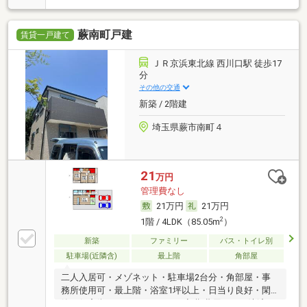
蕨南町戸建
賃貸一戸建て
ＪＲ京浜東北線 西川口駅 徒歩17
分
その他の交通
新築 / 2階建
埼玉県蕨市南町４
21
万円
管理費なし
21万円
21万円
2
1階 / 4LDK（85.05m
）
新築
ファミリー
バス・トイレ別
駐車場(近隣含)
最上階
角部屋
二人入居可・メゾネット・駐車場2台分・角部屋・事
務所使用可・最上階・浴室1坪以上・日当り良好・閑
静な住宅街・ルームシェア可・初期費用カード決済可