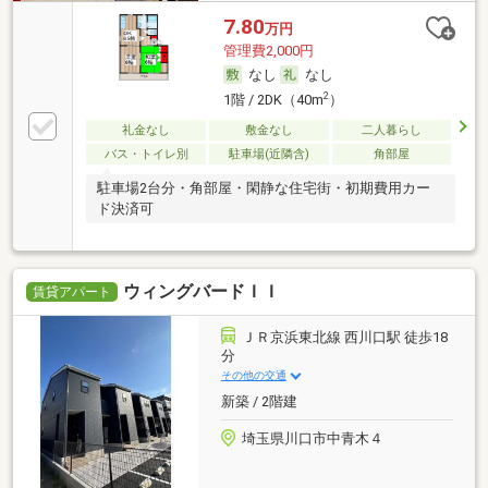
7.80
万円
管理費2,000円
なし
なし
2
1階 / 2DK（40m
）
礼金なし
敷金なし
二人暮らし
バス・トイレ別
駐車場(近隣含)
角部屋
駐車場2台分・角部屋・閑静な住宅街・初期費用カー
ド決済可
ウィングバードＩＩ
賃貸アパート
ＪＲ京浜東北線 西川口駅 徒歩18
分
その他の交通
新築 / 2階建
埼玉県川口市中青木４