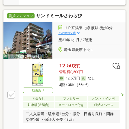
サンドミールさわらび
賃貸マンション
ＪＲ京浜東北線 蕨駅 徒歩3分
その他の交通
築37年1ヶ月 / 7階建
埼玉県蕨市中央１
12.50
万円
管理費8,500円
12.5万円
なし
2
4階 / 3DK（56m
）
動画あり
礼金なし
ファミリー
バス・トイレ別
駐車場(近隣含)
オートロック付き
収納スペース
二人入居可・駐車場2台分・振分・日当り良好・閑静
な住宅街・保証人不要／代行