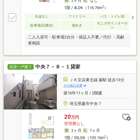
2ヶ月
なし
2
1階 / 4LDK（116.76m
）
礼金なし
ファミリー
バス・トイレ別
モニタ付インターホ
駐車場(近隣含)
南向き
ン
二人入居可・駐車場2台分・保証人不要／代行 ・高齢
者相談
中央７－８－１貸家
賃貸一戸建て
ＪＲ京浜東北線 蕨駅 徒歩13分
その他の交通
築16年11ヶ月 / 2階建
埼玉県蕨市中央７
20
万円
管理費なし
2ヶ月
1ヶ月
2
1階 / 5SLDK（105.16m
）