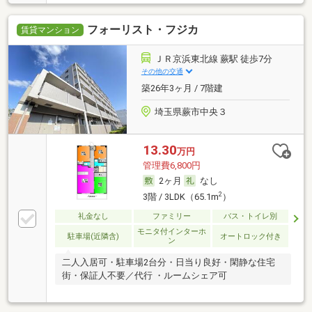
フォーリスト・フジカ
賃貸マンション
ＪＲ京浜東北線 蕨駅 徒歩7分
その他の交通
築26年3ヶ月 / 7階建
埼玉県蕨市中央３
13.30
万円
管理費6,800円
2ヶ月
なし
2
3階 / 3LDK（65.1m
）
礼金なし
ファミリー
バス・トイレ別
モニタ付インターホ
駐車場(近隣含)
オートロック付き
ン
二人入居可・駐車場2台分・日当り良好・閑静な住宅
街・保証人不要／代行 ・ルームシェア可