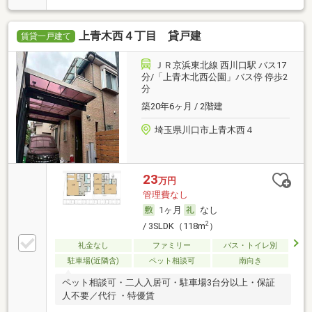
上青木西４丁目 貸戸建
賃貸一戸建て
ＪＲ京浜東北線 西川口駅 バス17
分/「上青木北西公園」バス停 停歩2
分
築20年6ヶ月 / 2階建
埼玉県川口市上青木西４
23
万円
管理費なし
1ヶ月
なし
2
/ 3SLDK（118m
）
礼金なし
ファミリー
バス・トイレ別
駐車場(近隣含)
ペット相談可
南向き
ペット相談可・二人入居可・駐車場3台分以上・保証
人不要／代行 ・特優賃