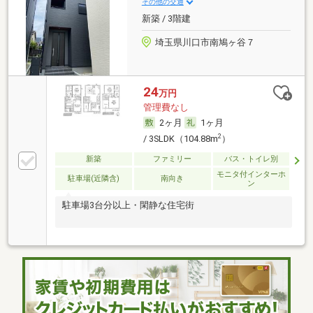
その他の交通
新築 / 3階建
埼玉県川口市南鳩ヶ谷７
24
万円
管理費なし
2ヶ月
1ヶ月
2
/ 3SLDK（104.88m
）
新築
ファミリー
バス・トイレ別
モニタ付インターホ
駐車場(近隣含)
南向き
ン
駐車場3台分以上・閑静な住宅街