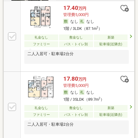
17.40
万円
管理費5,000円
なし
なし
2
1階 / 3LDK（87.1m
）
礼金なし
敷金なし
新築
ファミリー
バス・トイレ別
駐車場(近隣含)
二人入居可・駐車場2台分
17.80
万円
管理費5,000円
なし
なし
2
1階 / 3SLDK（89.7m
）
礼金なし
敷金なし
新築
ファミリー
バス・トイレ別
駐車場(近隣含)
二人入居可・駐車場2台分