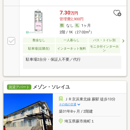
7.30
万円
管理費2,900円
なし
1ヶ月
2
2階 / 1K（27.02m
）
敷金なし
一人暮らし
バス・トイレ別
モニタ付インターホ
駐車場(近隣含)
インターネット無料
ン
駐車場2台分・保証人不要／代行
メゾン・ソレイユ
賃貸アパート
ＪＲ京浜東北線 蕨駅 徒歩13分
その他の交通
築31年8ヶ月 / 2階建
埼玉県蕨市南町１