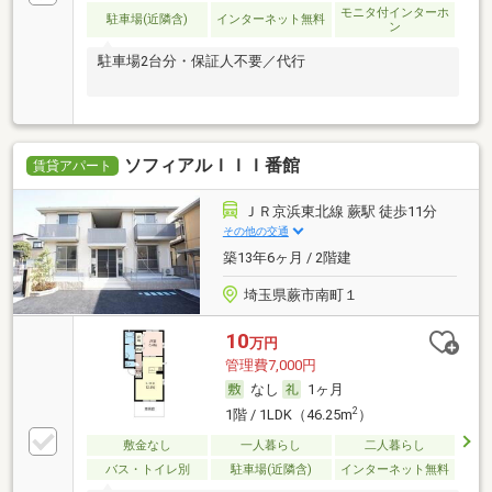
モニタ付インターホ
駐車場(近隣含)
インターネット無料
ン
駐車場2台分・保証人不要／代行
ソフィアルＩＩＩ番館
賃貸アパート
ＪＲ京浜東北線 蕨駅 徒歩11分
その他の交通
築13年6ヶ月 / 2階建
埼玉県蕨市南町１
10
万円
管理費7,000円
なし
1ヶ月
2
1階 / 1LDK（46.25m
）
敷金なし
一人暮らし
二人暮らし
バス・トイレ別
駐車場(近隣含)
インターネット無料