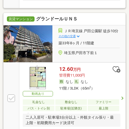
グランドールＵＮＳ
賃貸マンション
ＪＲ埼京線 戸田公園駅 徒歩10分
その他の交通
築33年8ヶ月 / 11階建
埼玉県戸田市下前１
12.60
万円
管理費11,000円
なし
なし
2
11階 / 3LDK（65m
）
動画あり
礼金なし
敷金なし
ファミリー
バス・トイレ別
駐車場(近隣含)
最上階
二人入居可・駐車場3台分以上・外観タイル張り・最
上階・初期費用カード決済可