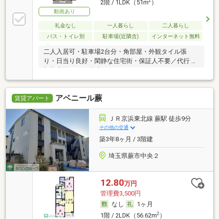
2
2階 / 1LDK（51m
）
動画あり
礼金なし
一人暮らし
二人暮らし
バス・トイレ別
駐車場(近隣含)
インターネット無料
二人入居可・駐車場2台分・角部屋・外観タイル張
り・日当り良好・閑静な住宅街・保証人不要／代行 ・
初期費用カード決済可
アベニール蕨
賃貸アパート
ＪＲ京浜東北線 蕨駅 徒歩9分
その他の交通
築3年8ヶ月 / 3階建
埼玉県蕨市中央２
12.80
万円
管理費3,500円
なし
1ヶ月
2
1階 / 2LDK（56.62m
）