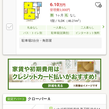
6.10
万円
管理費3,000円
1ヶ月
なし
2
1階 / 1LDK（46.21m
）
礼金なし
一人暮らし
二人暮らし
バス・トイレ別
駐車場(近隣含)
インターネット無料
駐車場2台分・角部屋
クローバーＡ
賃貸アパート