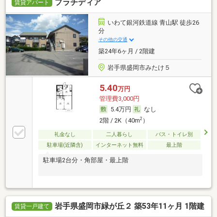
プラチディア
賃貸アパート
いわて銀河鉄道線 青山駅 徒歩26
分
その他の交通
築24年6ヶ月 / 2階建
岩手県盛岡市みたけ５
5.40
万円
管理費3,000円
5.4万円
なし
2
2階 / 2K（40m
）
礼金なし
二人暮らし
バス・トイレ別
駐車場(近隣含)
インターネット無料
最上階
駐車場2台分・角部屋・最上階
岩手県盛岡市緑が丘２ 築53年11ヶ月 1階建
賃貸一戸建て