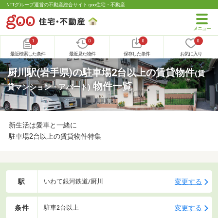
NTTグループ運営の不動産総合サイト goo住宅・不動産
1
0
0
0
最近検索した条件
最近見た物件
保存した条件
お気に入り
厨川駅(岩手県)の駐車場2台以上の賃貸物件
(賃
物件一覧
貸マンション・アパート)
新生活は愛車と一緒に
駐車場2台以上の賃貸物件特集
駅
変更する
いわて銀河鉄道/厨川
条件
変更する
駐車2台以上