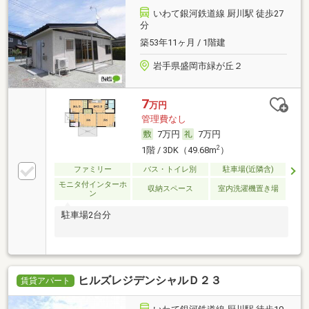
いわて銀河鉄道線 厨川駅 徒歩27
分
築53年11ヶ月 / 1階建
岩手県盛岡市緑が丘２
7
万円
管理費なし
7万円
7万円
2
1階 / 3DK（49.68m
）
ファミリー
バス・トイレ別
駐車場(近隣含)
モニタ付インターホ
収納スペース
室内洗濯機置き場
ン
駐車場2台分
ヒルズレジデンシャルＤ２３
賃貸アパート