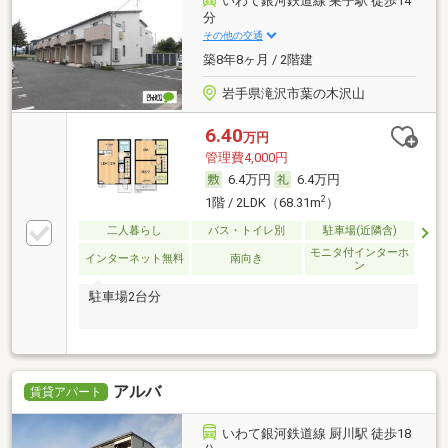
いわて銀河鉄道線 巣子駅 徒歩14
分
その他の交通
築8年8ヶ月 / 2階建
岩手県滝沢市葉の木沢山
6.40
万円
管理費4,000円
6.4万円
6.4万円
2
1階 / 2LDK（68.31m
）
二人暮らし
バス・トイレ別
駐車場(近隣含)
モニタ付インターホ
インターネット無料
南向き
ン
駐車場2台分
アルバ
賃貸アパート
いわて銀河鉄道線 厨川駅 徒歩18