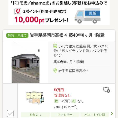
岩手県盛岡市高松４ 築40年8ヶ月 1階建
賃貸一戸建て
いわて銀河鉄道線 厨川駅 バス10
分/「医大グラウンド前」バス停 停
歩1分
築40年8ヶ月 / 1階建
岩手県盛岡市高松４
6
万円
管理費なし
12万円
なし
2
/ 3K（49.27m
）
礼金なし
ファミリー
バス・トイレ別