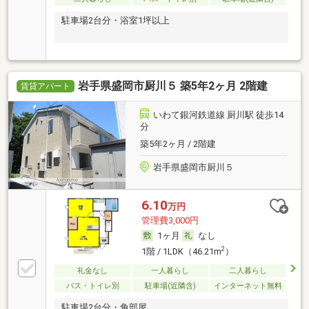
駐車場2台分・浴室1坪以上
岩手県盛岡市厨川５ 築5年2ヶ月 2階建
賃貸アパート
いわて銀河鉄道線 厨川駅 徒歩14
分
築5年2ヶ月 / 2階建
岩手県盛岡市厨川５
6.10
万円
管理費3,000円
1ヶ月
なし
2
1階 / 1LDK（46.21m
）
礼金なし
一人暮らし
二人暮らし
バス・トイレ別
駐車場(近隣含)
インターネット無料
駐車場2台分・角部屋