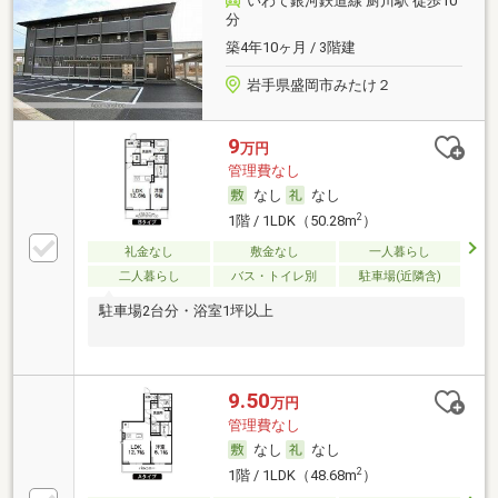
いわて銀河鉄道線 厨川駅 徒歩10
分
築4年10ヶ月 / 3階建
岩手県盛岡市みたけ２
9
万円
管理費なし
なし
なし
2
1階 / 1LDK（50.28m
）
礼金なし
敷金なし
一人暮らし
二人暮らし
バス・トイレ別
駐車場(近隣含)
駐車場2台分・浴室1坪以上
9.50
万円
管理費なし
なし
なし
2
1階 / 1LDK（48.68m
）