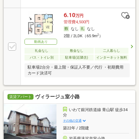
6.10
万円
管理費4,500円
なし
なし
2
2階 / 2LDK（65.9m
）
動画あり
礼金なし
敷金なし
二人暮らし
バス・トイレ別
駐車場(近隣含)
インターネット無料
駐車場2台分・最上階・保証人不要／代行 ・初期費用
カード決済可
ヴィラージュ室小路
賃貸アパート
いわて銀河鉄道線 青山駅 徒歩34
分
その他の交通
築22年 / 2階建
岩手県滝沢市室小路