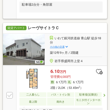
駐車場2台分・角部屋
レーヴサイトラＣ
賃貸アパート
いわて銀河鉄道線 青山駅 徒歩18
分
その他の交通
築12年9ヶ月 / 2階建
岩手県盛岡市上堂４
6.10
万円
管理費4,000円
6.1万円
6.1万円
2
2階 / 2LDK（53.45m
）
二人暮らし
バス・トイレ別
駐車場(近隣含)
モニタ付インターホ
最上階
南向き
ン