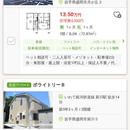
岩手県盛岡市月が丘３
13.50
万円
管理費4,000円
1ヶ月
1ヶ月
2
1階 / 3LDK（72.87m
）
新築
ファミリー
バス・トイレ別
駐車場(近隣含)
ペット相談可
インターネット無料
ペット相談可・二人入居可・メゾネット・駐車場2台
分・角部屋・最上階・浴室1坪以上・保証人不要／代
行
ポライトリーＢ
賃貸アパート
いわて銀河鉄道線 厨川駅 徒歩14
分
築5年2ヶ月 / 2階建
岩手県盛岡市厨川５