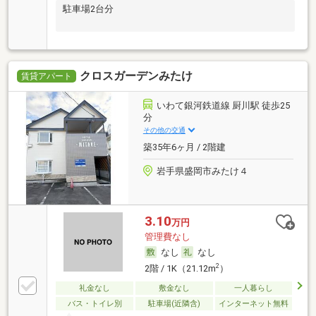
駐車場2台分
クロスガーデンみたけ
賃貸アパート
いわて銀河鉄道線 厨川駅 徒歩25
分
その他の交通
築35年6ヶ月 / 2階建
岩手県盛岡市みたけ４
3.10
万円
管理費なし
なし
なし
2
2階 / 1K（21.12m
）
礼金なし
敷金なし
一人暮らし
バス・トイレ別
駐車場(近隣含)
インターネット無料