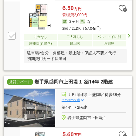
6.50
万円
管理費2,000円
2ヶ月
なし
2
2階 / 2LDK（57.04m
）
礼金なし
二人暮らし
バス・トイレ別
駐車場(近隣含)
最上階
角部屋
駐車場2台分・角部屋・最上階・保証人不要／代行 ・
初期費用カード決済可
岩手県盛岡市上田堤１ 築14年 2階建
賃貸アパート
ＪＲ山田線 上盛岡駅 徒歩38分
その他の交通
築14年 / 2階建
岩手県盛岡市上田堤１
5.60
万円