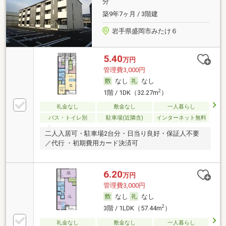
分
築9年7ヶ月 / 3階建
岩手県盛岡市みたけ６
5.40
万円
管理費3,000円
なし
なし
2
1階 / 1DK（32.27m
）
礼金なし
敷金なし
一人暮らし
バス・トイレ別
駐車場(近隣含)
インターネット無料
二人入居可・駐車場2台分・日当り良好・保証人不要
／代行 ・初期費用カード決済可
6.20
万円
管理費3,000円
なし
なし
2
3階 / 1LDK（57.44m
）
礼金なし
敷金なし
一人暮らし