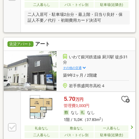
二人暮らし
バス・トイレ別
駐車場(近隣含)
二人入居可・駐車場2台分・最上階・日当り良好・保
証人不要／代行 ・初期費用カード決済可
アート
賃貸アパート
いわて銀河鉄道線 厨川駅 徒歩31
分
その他の交通
築9年2ヶ月 / 2階建
岩手県盛岡市高松４
5.70
万円
管理費3,000円
なし
なし
2
1階 / 1LDK（37.83m
）
礼金なし
敷金なし
一人暮らし
二人暮らし
バス・トイレ別
駐車場(近隣含)