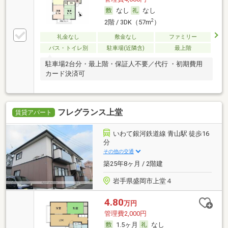
なし
なし
2
2階 / 3DK（57m
）
礼金なし
敷金なし
ファミリー
バス・トイレ別
駐車場(近隣含)
最上階
駐車場2台分・最上階・保証人不要／代行 ・初期費用
カード決済可
フレグランス上堂
賃貸アパート
いわて銀河鉄道線 青山駅 徒歩16
分
その他の交通
築25年8ヶ月 / 2階建
岩手県盛岡市上堂４
4.80
万円
管理費2,000円
1.5ヶ月
なし