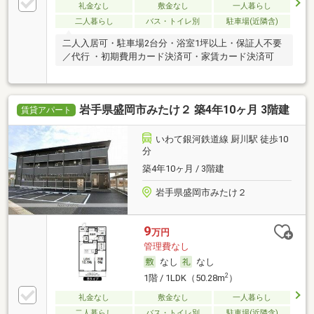
礼金なし
敷金なし
一人暮らし
二人暮らし
バス・トイレ別
駐車場(近隣含)
二人入居可・駐車場2台分・浴室1坪以上・保証人不要
／代行 ・初期費用カード決済可・家賃カード決済可
岩手県盛岡市みたけ２ 築4年10ヶ月 3階建
賃貸アパート
いわて銀河鉄道線 厨川駅 徒歩10
分
築4年10ヶ月 / 3階建
岩手県盛岡市みたけ２
9
万円
管理費なし
なし
なし
2
1階 / 1LDK（50.28m
）
礼金なし
敷金なし
一人暮らし
二人暮らし
バス・トイレ別
駐車場(近隣含)