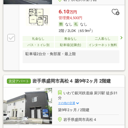
6.10
万円
管理費4,500円
なし
なし
2
2階 / 2LDK（65.9m
）
礼金なし
敷金なし
二人暮らし
バス・トイレ別
駐車場(近隣含)
インターネット無料
駐車場2台分・角部屋・最上階
岩手県盛岡市高松４ 築9年2ヶ月 2階建
賃貸アパート
いわて銀河鉄道線 厨川駅 徒歩31
分
その他の交通
築9年2ヶ月 / 2階建
岩手県盛岡市高松４