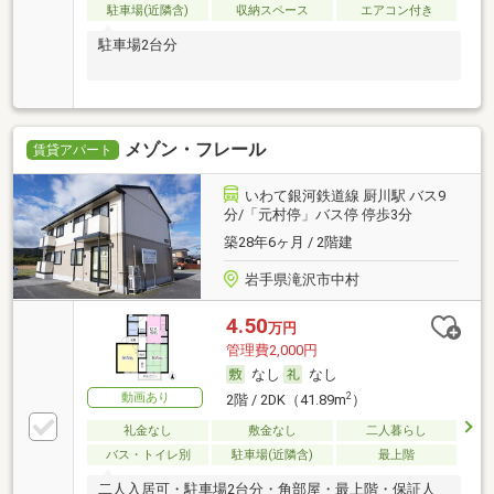
駐車場(近隣含)
収納スペース
エアコン付き
駐車場2台分
メゾン・フレール
賃貸アパート
いわて銀河鉄道線 厨川駅 バス9
分/「元村停」バス停 停歩3分
築28年6ヶ月 / 2階建
岩手県滝沢市中村
4.50
万円
管理費2,000円
なし
なし
動画あり
2
2階 / 2DK（41.89m
）
礼金なし
敷金なし
二人暮らし
バス・トイレ別
駐車場(近隣含)
最上階
二人入居可・駐車場2台分・角部屋・最上階・保証人