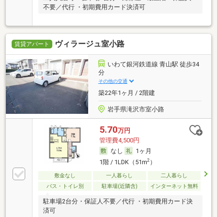
不要／代行 ・初期費用カード決済可
ヴィラージュ室小路
賃貸アパート
いわて銀河鉄道線 青山駅 徒歩34
分
その他の交通
築22年1ヶ月 / 2階建
岩手県滝沢市室小路
5.70
万円
管理費4,500円
なし
1ヶ月
2
1階 / 1LDK（51m
）
敷金なし
一人暮らし
二人暮らし
バス・トイレ別
駐車場(近隣含)
インターネット無料
駐車場2台分・保証人不要／代行 ・初期費用カード決
済可