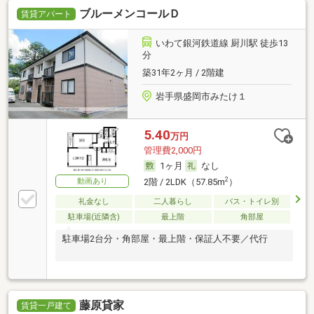
ブルーメンコールＤ
賃貸アパート
いわて銀河鉄道線 厨川駅 徒歩13
分
築31年2ヶ月 / 2階建
岩手県盛岡市みたけ１
5.40
万円
管理費2,000円
1ヶ月
なし
2
動画あり
2階 / 2LDK（57.85m
）
礼金なし
二人暮らし
バス・トイレ別
駐車場(近隣含)
最上階
角部屋
駐車場2台分・角部屋・最上階・保証人不要／代行
藤原貸家
賃貸一戸建て