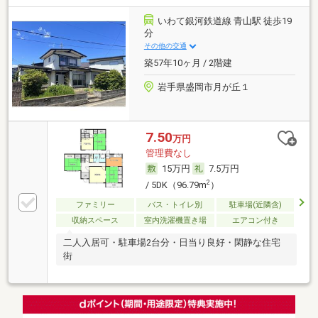
いわて銀河鉄道線 青山駅 徒歩19
分
その他の交通
築57年10ヶ月 / 2階建
岩手県盛岡市月が丘１
7.50
万円
管理費なし
15万円
7.5万円
2
/ 5DK（96.79m
）
ファミリー
バス・トイレ別
駐車場(近隣含)
収納スペース
室内洗濯機置き場
エアコン付き
二人入居可・駐車場2台分・日当り良好・閑静な住宅
街