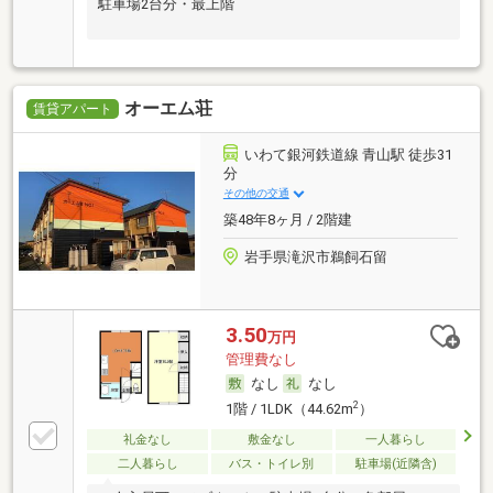
駐車場2台分・最上階
オーエム荘
賃貸アパート
いわて銀河鉄道線 青山駅 徒歩31
分
その他の交通
築48年8ヶ月 / 2階建
岩手県滝沢市鵜飼石留
3.50
万円
管理費なし
なし
なし
2
1階 / 1LDK（44.62m
）
礼金なし
敷金なし
一人暮らし
二人暮らし
バス・トイレ別
駐車場(近隣含)