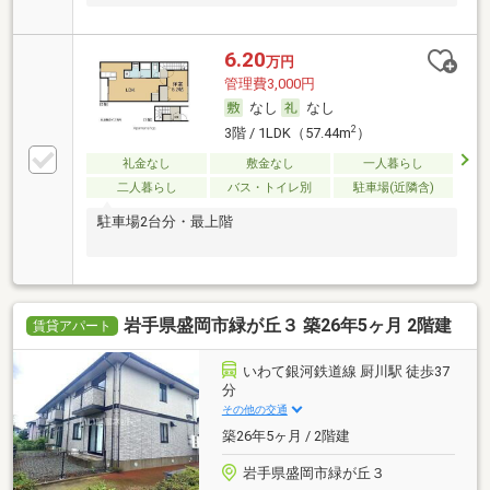
6.20
万円
管理費3,000円
なし
なし
2
3階 / 1LDK（57.44m
）
礼金なし
敷金なし
一人暮らし
二人暮らし
バス・トイレ別
駐車場(近隣含)
駐車場2台分・最上階
岩手県盛岡市緑が丘３ 築26年5ヶ月 2階建
賃貸アパート
いわて銀河鉄道線 厨川駅 徒歩37
分
その他の交通
築26年5ヶ月 / 2階建
岩手県盛岡市緑が丘３