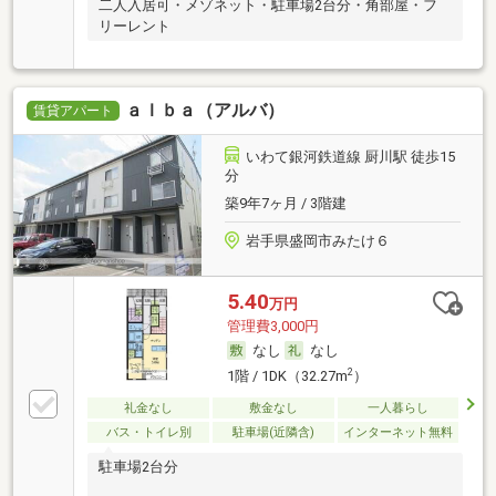
二人入居可・メゾネット・駐車場2台分・角部屋・フ
リーレント
ａｌｂａ（アルバ）
賃貸アパート
いわて銀河鉄道線 厨川駅 徒歩15
分
築9年7ヶ月 / 3階建
岩手県盛岡市みたけ６
5.40
万円
管理費3,000円
なし
なし
2
1階 / 1DK（32.27m
）
礼金なし
敷金なし
一人暮らし
バス・トイレ別
駐車場(近隣含)
インターネット無料
駐車場2台分