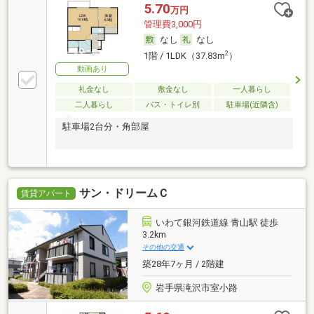
5.70
万円
管理費3,000円
なし
なし
2
1階 / 1LDK（37.83m
）
動画あり
礼金なし
敷金なし
一人暮らし
二人暮らし
バス・トイレ別
駐車場(近隣含)
駐車場2台分・角部屋
サン・ドリームＣ
賃貸アパート
いわて銀河鉄道線 青山駅 徒歩
3.2km
その他の交通
築28年7ヶ月 / 2階建
岩手県滝沢市室小路