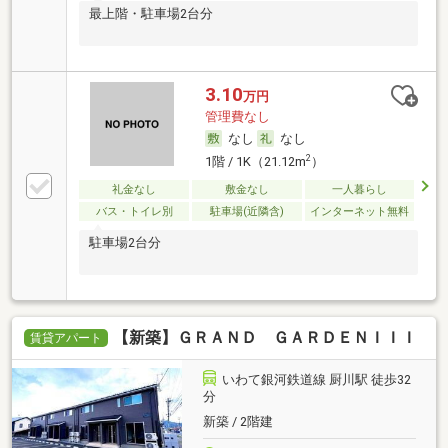
最上階・駐車場2台分
3.10
万円
管理費なし
なし
なし
2
1階 / 1K（21.12m
）
礼金なし
敷金なし
一人暮らし
バス・トイレ別
駐車場(近隣含)
インターネット無料
駐車場2台分
【新築】ＧＲＡＮＤ ＧＡＲＤＥＮＩＩＩ
賃貸アパート
いわて銀河鉄道線 厨川駅 徒歩32
分
新築 / 2階建