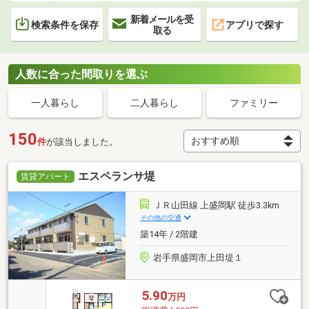
新着メールを受
検索条件を保存
アプリで探す
取る
人数に合った間取りを選ぶ
一人暮らし
二人暮らし
ファミリー
150
件
が該当しました。
エスペランサ堤
賃貸アパート
ＪＲ山田線 上盛岡駅 徒歩3.3km
その他の交通
築14年 / 2階建
岩手県盛岡市上田堤１
5.90
万円