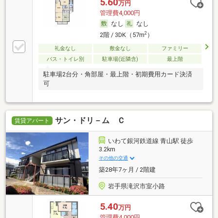
5.60
万円
管理費4,000円
なし
なし
2
2階 / 3DK（57m
）
礼金なし
敷金なし
ファミリー
バス・トイレ別
駐車場(近隣含)
最上階
駐車場2台分・角部屋・最上階・初期費用カード決済
可
サン・ドリ－ム Ｃ
賃貸アパート
いわて銀河鉄道線 青山駅 徒歩
3.2km
その他の交通
築28年7ヶ月 / 2階建
岩手県滝沢市室小路
5.40
万円
管理費4,000円