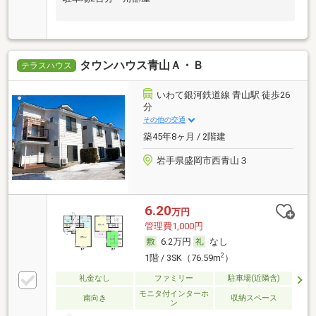
タウンハウス青山Ａ・Ｂ
テラスハウス
いわて銀河鉄道線 青山駅 徒歩26
分
その他の交通
築45年8ヶ月 / 2階建
岩手県盛岡市西青山３
6.20
万円
管理費1,000円
6.2万円
なし
2
1階 / 3SK（76.59m
）
礼金なし
ファミリー
駐車場(近隣含)
モニタ付インターホ
南向き
収納スペース
ン