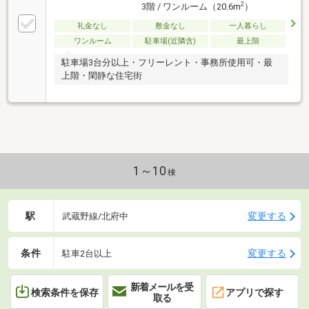
2
3階 / ワンルーム（20.6m
）
礼金なし
敷金なし
一人暮らし
ワンルーム
駐車場(近隣含)
最上階
駐車場3台分以上・フリーレント・事務所使用可・最
上階・閑静な住宅街
1～10
棟
駅
変更する
武蔵野線/北府中
条件
変更する
駐車2台以上
新着メールを受
検索条件を保存
アプリで探す
取る