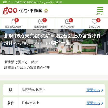
NTTグループ運営の不動産総合サイト goo住宅・不動産
1
0
0
0
最近検索した条件
最近見た物件
保存した条件
お気に入り
北府中駅(東京都)の駐車場2台以上の賃貸物件
物件一覧
(賃貸マンション・アパート)
新生活は愛車と一緒に
駐車場2台以上の賃貸物件特集
駅
変更する
武蔵野線/北府中
条件
変更する
駐車2台以上