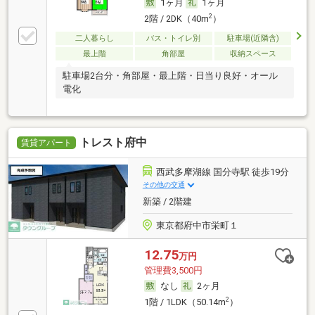
1ヶ月
1ヶ月
2
2階 / 2DK（40m
）
二人暮らし
バス・トイレ別
駐車場(近隣含)
最上階
角部屋
収納スペース
駐車場2台分・角部屋・最上階・日当り良好・オール
電化
トレスト府中
賃貸アパート
西武多摩湖線 国分寺駅 徒歩19分
その他の交通
新築 / 2階建
東京都府中市栄町１
12.75
万円
管理費3,500円
なし
2ヶ月
2
1階 / 1LDK（50.14m
）