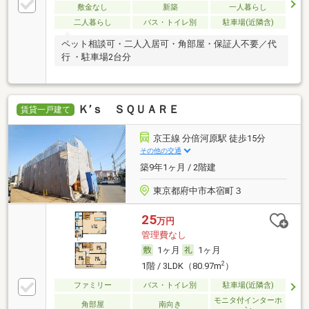
敷金なし
新築
一人暮らし
二人暮らし
バス・トイレ別
駐車場(近隣含)
ペット相談可・二人入居可・角部屋・保証人不要／代
行 ・駐車場2台分
Ｋ’ｓ ＳＱＵＡＲＥ
賃貸一戸建て
京王線 分倍河原駅 徒歩15分
その他の交通
築9年1ヶ月 / 2階建
東京都府中市本宿町３
25
万円
管理費なし
1ヶ月
1ヶ月
2
1階 / 3LDK（80.97m
）
ファミリー
バス・トイレ別
駐車場(近隣含)
モニタ付インターホ
角部屋
南向き