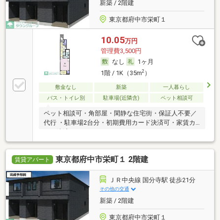
新築 / 2階建
東京都府中市栄町１
10.05
万円
管理費3,500円
なし
1ヶ月
2
1階 / 1K（35m
）
敷金なし
新築
一人暮らし
バス・トイレ別
駐車場(近隣含)
ペット相談可
ペット相談可・角部屋・閑静な住宅街・保証人不要／
代行 ・駐車場2台分・初期費用カード決済可・家賃カ
ード決済可
東京都府中市栄町１ 2階建
賃貸アパート
ＪＲ中央線 国分寺駅 徒歩21分
その他の交通
新築 / 2階建
東京都府中市栄町１