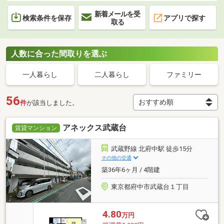
新着メールを受
検索条件を保存
アプリで探す
取る
人数に合った間取りを選ぶ
一人暮らし
二人暮らし
ファミリー
56
件
が該当しました。
アネックス武蔵台
賃貸マンション
武蔵野線 北府中駅 徒歩15分
その他の交通
築36年6ヶ月 / 4階建
東京都府中市武蔵台１丁目
4.80
万円