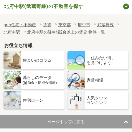
北府中駅(武蔵野線)の不動産を探す
goo住宅・不動産
賃貸
東京都
府中市
武蔵野線
北府中駅
北府中駅の駐車場2台以上の賃貸 物件一覧
お役立ち情報
「住みたい街」
住まいのコラム
を見つけよう
暮らしのデータ
家賃相場
(補助金・助成金情報)
人気タウン
住宅ローン
ランキング
ページトップに戻る