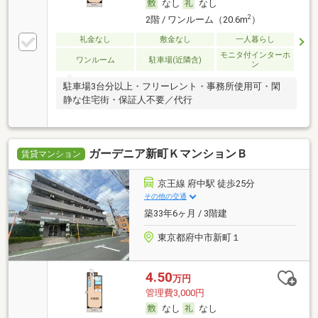
なし
なし
2
2階 / ワンルーム（20.6m
）
礼金なし
敷金なし
一人暮らし
モニタ付インターホ
ワンルーム
駐車場(近隣含)
ン
駐車場3台分以上・フリーレント・事務所使用可・閑
静な住宅街・保証人不要／代行
ガーデニア新町ＫマンションＢ
賃貸マンション
京王線 府中駅 徒歩25分
その他の交通
築33年6ヶ月 / 3階建
東京都府中市新町１
4.50
万円
管理費3,000円
なし
なし