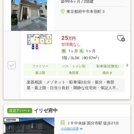
築9年6ヶ月 / 2階建
東京都府中市本宿町３
25
万円
管理費なし
1ヶ月
1ヶ月
2
1階 / 3LDK（80.97m
）
ファミリー
バス・トイレ別
駐車場(近隣含)
最上階
角部屋
南向き
楽器相談・メゾネット・駐車場2台分・振分・角部
屋・最上階・日当り良好・閑静な住宅街・保証人不要
／代行
イリゼ府中
賃貸アパート
ＪＲ中央線 国分寺駅 徒歩21分
その他の交通