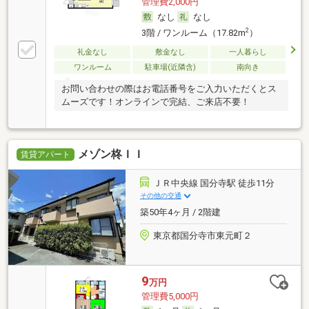
管理費2,000円
なし
なし
2
3階 / ワンルーム（17.82m
）
礼金なし
敷金なし
一人暮らし
ワンルーム
駐車場(近隣含)
南向き
お問い合わせの際はお電話番号をご入力いただくとス
ムーズです！オンラインで完結、ご来店不要！
メゾン柊ＩＩ
賃貸アパート
ＪＲ中央線 国分寺駅 徒歩11分
その他の交通
築50年4ヶ月 / 2階建
東京都国分寺市東元町２
9
万円
管理費5,000円