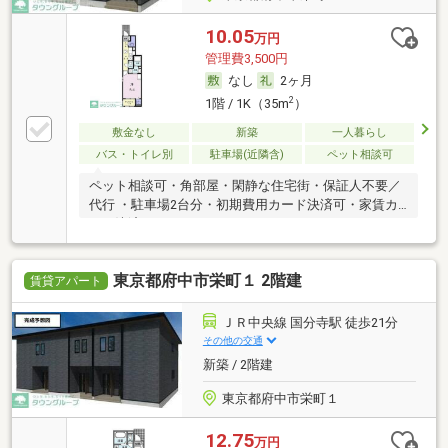
10.05
万円
管理費3,500円
なし
2ヶ月
2
1階 / 1K（35m
）
敷金なし
新築
一人暮らし
バス・トイレ別
駐車場(近隣含)
ペット相談可
ペット相談可・角部屋・閑静な住宅街・保証人不要／
代行 ・駐車場2台分・初期費用カード決済可・家賃カ
ード決済可
東京都府中市栄町１ 2階建
賃貸アパート
ＪＲ中央線 国分寺駅 徒歩21分
その他の交通
新築 / 2階建
東京都府中市栄町１
12.75
万円