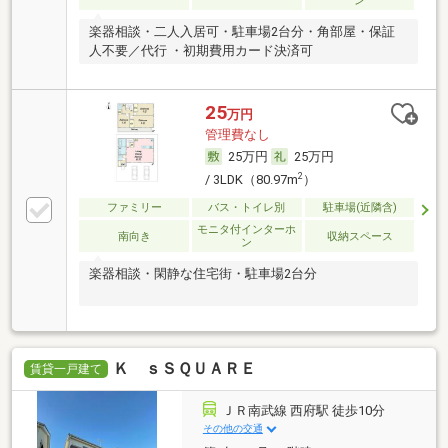
ン
楽器相談・二人入居可・駐車場2台分・角部屋・保証
人不要／代行 ・初期費用カード決済可
25
万円
管理費なし
25万円
25万円
2
/ 3LDK（80.97m
）
ファミリー
バス・トイレ別
駐車場(近隣含)
モニタ付インターホ
南向き
収納スペース
ン
楽器相談・閑静な住宅街・駐車場2台分
Ｋ ｓＳＱＵＡＲＥ
賃貸一戸建て
ＪＲ南武線 西府駅 徒歩10分
その他の交通