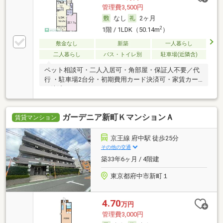
管理費3,500円
なし
2ヶ月
2
1階 / 1LDK（50.14m
）
敷金なし
新築
一人暮らし
二人暮らし
バス・トイレ別
駐車場(近隣含)
ペット相談可・二人入居可・角部屋・保証人不要／代
行 ・駐車場2台分・初期費用カード決済可・家賃カー
ド決済可
ガーデニア新町ＫマンションＡ
賃貸マンション
京王線 府中駅 徒歩25分
その他の交通
築33年6ヶ月 / 4階建
東京都府中市新町１
4.70
万円
管理費3,000円