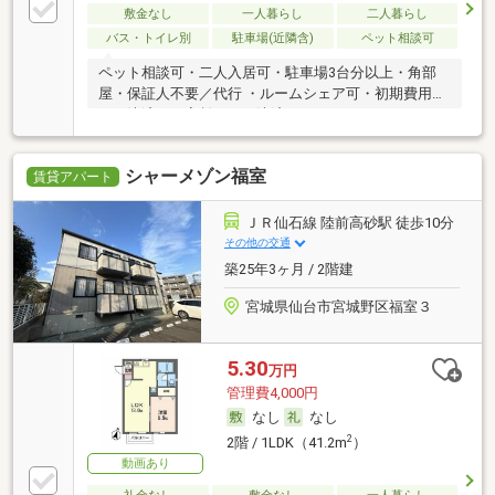
敷金なし
一人暮らし
二人暮らし
バス・トイレ別
駐車場(近隣含)
ペット相談可
ペット相談可・二人入居可・駐車場3台分以上・角部
屋・保証人不要／代行 ・ルームシェア可・初期費用カ
ード決済可・家賃カード決済可
シャーメゾン福室
賃貸アパート
ＪＲ仙石線 陸前高砂駅 徒歩10分
その他の交通
築25年3ヶ月 / 2階建
宮城県仙台市宮城野区福室３
5.30
万円
管理費4,000円
なし
なし
2
2階 / 1LDK（41.2m
）
動画あり