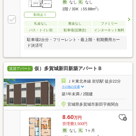
なし
なし
2
2階 / 3DK（55.88m
）
動画あり
礼金なし
敷金なし
ファミリー
バス・トイレ別
駐車場(近隣含)
インターネット無料
駐車場2台分・フリーレント・最上階・初期費用カー
ド決済可
仮）多賀城新田新築アパートＢ
賃貸アパート
ＪＲ東北本線 岩切駅 徒歩22分
その他の交通
築1年未満 / 2階建
宮城県多賀城市新田字南関合
8.60
万円
管理費3,500円
なし
1ヶ月