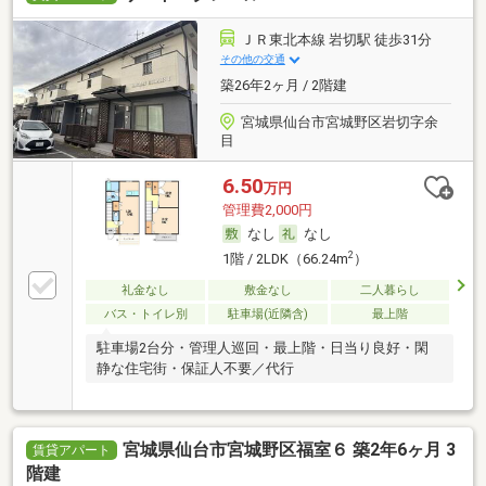
ＪＲ東北本線 岩切駅 徒歩31分
その他の交通
築26年2ヶ月 / 2階建
宮城県仙台市宮城野区岩切字余
目
6.50
万円
管理費2,000円
なし
なし
2
1階 / 2LDK（66.24m
）
礼金なし
敷金なし
二人暮らし
バス・トイレ別
駐車場(近隣含)
最上階
駐車場2台分・管理人巡回・最上階・日当り良好・閑
静な住宅街・保証人不要／代行
宮城県仙台市宮城野区福室６ 築2年6ヶ月 3
賃貸アパート
階建