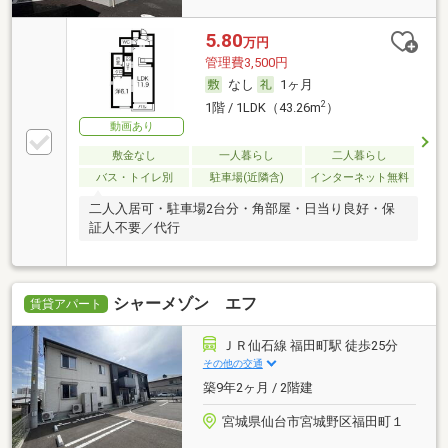
5.80
万円
管理費3,500円
なし
1ヶ月
2
1階 / 1LDK（43.26m
）
動画あり
敷金なし
一人暮らし
二人暮らし
バス・トイレ別
駐車場(近隣含)
インターネット無料
二人入居可・駐車場2台分・角部屋・日当り良好・保
証人不要／代行
シャーメゾン エフ
賃貸アパート
ＪＲ仙石線 福田町駅 徒歩25分
その他の交通
築9年2ヶ月 / 2階建
宮城県仙台市宮城野区福田町１