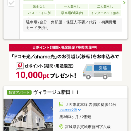
敷金なし
一人暮らし
二人暮らし
バス・トイレ別
駐車場(近隣含)
インターネット無料
駐車場2台分・角部屋・保証人不要／代行 ・初期費用
カード決済可
ヴィラージュ新田ＩＩ
賃貸アパート
ＪＲ東北本線 岩切駅 徒歩12分
その他の交通
築3年3ヶ月 / 2階建
宮城県多賀城市新田字六歳