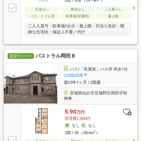
2階 / 2DK（39.74m
）
礼金なし
敷金なし
二人暮らし
バス・トイレ別
駐車場(近隣含)
最上階
二人入居可・駐車場2台分・最上階・日当り良好・閑
静な住宅街・保証人不要／代行
パストラル岡田Ｂ
賃貸アパート
バス/「長屋前」バス停 停歩1分
その他の交通
築25年1ヶ月 / 2階建
宮城県仙台市宮城野区岡田字明
神東
5.90
万円
管理費2,000円
なし
なし
2
2階 / 3K（58.6m
）