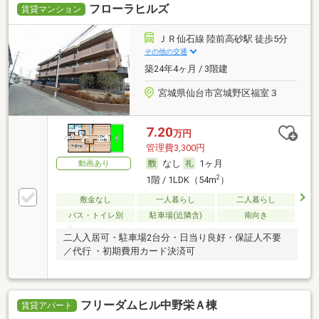
フローラヒルズ
賃貸マンション
ＪＲ仙石線 陸前高砂駅 徒歩5分
その他の交通
築24年4ヶ月 / 3階建
宮城県仙台市宮城野区福室３
7.20
万円
管理費3,300円
なし
1ヶ月
動画あり
2
1階 / 1LDK（54m
）
敷金なし
一人暮らし
二人暮らし
バス・トイレ別
駐車場(近隣含)
南向き
二人入居可・駐車場2台分・日当り良好・保証人不要
／代行 ・初期費用カード決済可
フリーダムヒル中野栄Ａ棟
賃貸アパート