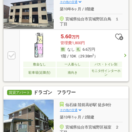
その他の交通
築10年6ヶ月 / 3階建
宮城県仙台市宮城野区白鳥 １
丁目
5.60
万円
管理費1,800円
なし
6.6万円
2
1階 / 1DK（29.38m
）
敷金なし
一人暮らし
バス・トイレ別
モニタ付インターホ
駐車場(近隣含)
南向き
ン
ドラゴン フラワー
賃貸アパート
仙石線 陸前高砂駅 徒歩8分
その他の交通
築13年1ヶ月 / 2階建
宮城県仙台市宮城野区福室 ２