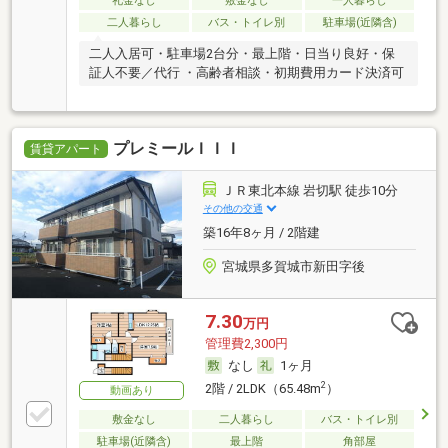
礼金なし
敷金なし
一人暮らし
二人暮らし
バス・トイレ別
駐車場(近隣含)
二人入居可・駐車場2台分・最上階・日当り良好・保
証人不要／代行 ・高齢者相談・初期費用カード決済可
プレミールＩＩＩ
賃貸アパート
ＪＲ東北本線 岩切駅 徒歩10分
その他の交通
築16年8ヶ月 / 2階建
宮城県多賀城市新田字後
7.30
万円
管理費2,300円
なし
1ヶ月
2
2階 / 2LDK（65.48m
）
動画あり
敷金なし
二人暮らし
バス・トイレ別
駐車場(近隣含)
最上階
角部屋