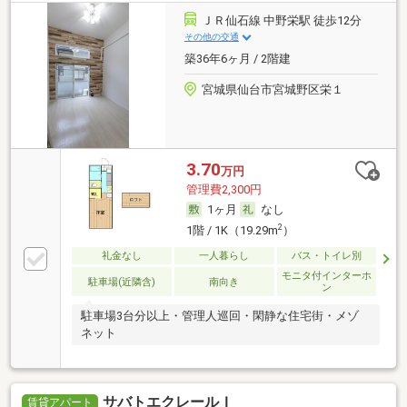
ＪＲ仙石線 中野栄駅 徒歩12分
その他の交通
築36年6ヶ月 / 2階建
宮城県仙台市宮城野区栄１
3.70
万円
管理費2,300円
1ヶ月
なし
2
1階 / 1K（19.29m
）
礼金なし
一人暮らし
バス・トイレ別
モニタ付インターホ
駐車場(近隣含)
南向き
ン
駐車場3台分以上・管理人巡回・閑静な住宅街・メゾ
ネット
サバトエクレールＩ
賃貸アパート