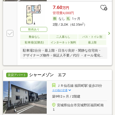
7.60
万円
管理費4,000円
なし
1ヶ月
2
2階 / 2LDK（62.35m
）
動画あり
敷金なし
二人暮らし
バス・トイレ別
駐車場(近隣含)
インターネット無料
最上階
駐車場2台分・最上階・日当り良好・閑静な住宅街・
デザイナーズ物件・保証人不要／代行 ・オール電化・
初期費用カード決済可
シャーメゾン エフ
賃貸アパート
ＪＲ仙石線 福田町駅 徒歩25分
その他の交通
築9年2ヶ月 / 2階建
宮城県仙台市宮城野区福田町南
１