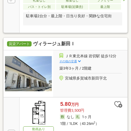
礼金なし
敷金なし
ファミリー
バス・トイレ別
駐車場(近隣含)
最上階
駐車場2台分・最上階・日当り良好・閑静な住宅街
ヴィラージュ新田Ｉ
賃貸アパート
ＪＲ東北本線 岩切駅 徒歩12分
その他の交通
築3年3ヶ月 / 2階建
宮城県多賀城市新田字北
5.80
万円
管理費3,500円
なし
1ヶ月
2
1階 / 1LDK（43.26m
）
動画あり