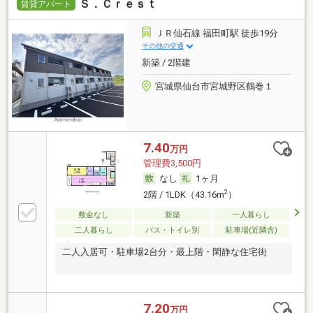
Ｓ．Ｃｒｅｓｔ
賃貸アパート
ＪＲ仙石線 福田町駅 徒歩19分
その他の交通
新築 / 2階建
宮城県仙台市宮城野区鶴巻１
7.40
万円
管理費3,500円
なし
1ヶ月
2
2階 / 1LDK（43.16m
）
敷金なし
新築
一人暮らし
二人暮らし
バス・トイレ別
駐車場(近隣含)
二人入居可・駐車場2台分・最上階・閑静な住宅街
7.20
万円