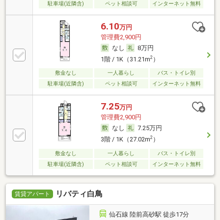
駐車場(近隣含)
ペット相談可
インターネット無料
6.10
万円
管理費2,900円
なし
8万円
2
1階 / 1K（31.21m
）
敷金なし
一人暮らし
バス・トイレ別
駐車場(近隣含)
ペット相談可
インターネット無料
7.25
万円
管理費2,900円
なし
7.25万円
2
3階 / 1K（27.02m
）
敷金なし
一人暮らし
バス・トイレ別
駐車場(近隣含)
ペット相談可
インターネット無料
リバティ白鳥
賃貸アパート
仙石線 陸前高砂駅 徒歩17分