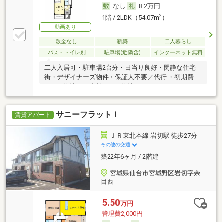
なし
8.2万円
2
1階 / 2LDK（54.07m
）
動画あり
敷金なし
新築
二人暮らし
バス・トイレ別
駐車場(近隣含)
インターネット無料
二人入居可・駐車場2台分・日当り良好・閑静な住宅
街・デザイナーズ物件・保証人不要／代行 ・初期費用
カード決済可・家賃カード決済可
サニーフラットＩ
賃貸アパート
ＪＲ東北本線 岩切駅 徒歩27分
その他の交通
築22年6ヶ月 / 2階建
宮城県仙台市宮城野区岩切字余
目西
5.50
万円
管理費2,000円