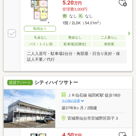
5.20
万円
管理費3,000円
なし
なし
2
1階 / 2LDK（54.31m
）
動画あり
礼金なし
敷金なし
二人暮らし
バス・トイレ別
駐車場(近隣含)
角部屋
二人入居可・駐車場2台分・角部屋・日当り良好・保
証人不要／代行
シティハイツサトー
賃貸アパート
ＪＲ仙石線 福田町駅 徒歩18分
その他の交通
築37年8ヶ月 / 2階建
宮城県仙台市宮城野区田子３
4.50
万円