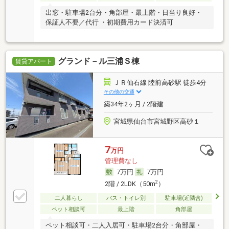
出窓・駐車場2台分・角部屋・最上階・日当り良好・
保証人不要／代行 ・初期費用カード決済可
グランド－ル三浦Ｓ棟
賃貸アパート
ＪＲ仙石線 陸前高砂駅 徒歩4分
その他の交通
築34年2ヶ月 / 2階建
宮城県仙台市宮城野区高砂１
7
万円
管理費なし
7万円
7万円
2
2階 / 2LDK（50m
）
二人暮らし
バス・トイレ別
駐車場(近隣含)
ペット相談可
最上階
角部屋
ペット相談可・二人入居可・駐車場2台分・角部屋・