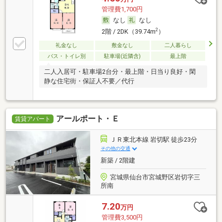
管理費1,700円
なし
なし
2
2階 / 2DK（39.74m
）
礼金なし
敷金なし
二人暮らし
バス・トイレ別
駐車場(近隣含)
最上階
二人入居可・駐車場2台分・最上階・日当り良好・閑
静な住宅街・保証人不要／代行
アールポート・Ｅ
賃貸アパート
ＪＲ東北本線 岩切駅 徒歩23分
その他の交通
新築 / 2階建
宮城県仙台市宮城野区岩切字三
所南
7.20
万円
管理費3,500円