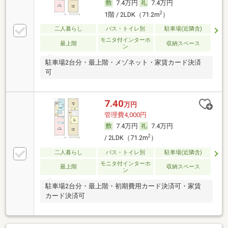
7.4万円
7.4万円
2
1階 / 2LDK（71.2m
）
二人暮らし
バス・トイレ別
駐車場(近隣含)
モニタ付インターホ
最上階
収納スペース
ン
駐車場2台分・最上階・メゾネット・家賃カード決済
可
7.40
万円
管理費4,000円
7.4万円
7.4万円
2
/ 2LDK（71.2m
）
二人暮らし
バス・トイレ別
駐車場(近隣含)
モニタ付インターホ
最上階
収納スペース
ン
駐車場2台分・最上階・初期費用カード決済可・家賃
カード決済可