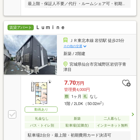
最上階・保証人不要／代行 ・ルームシェア可・初期費
用カード決済可
Ｌｕｍｉｎｅ
賃貸アパート
ＪＲ東北本線 岩切駅 徒歩25分
その他の交通
新築 / 2階建
宮城県仙台市宮城野区岩切字青
津目
7.70
万円
管理費4,000円
1ヶ月
なし
2
1階 / 2LDK（50.02m
）
動画あり
礼金なし
新築
二人暮らし
バス・トイレ別
駐車場(近隣含)
インターネット無料
駐車場2台分・最上階・初期費用カード決済可