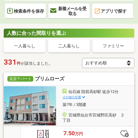
新着メールを受
検索条件を保存
アプリで探す
取る
人数に合った間取りを選ぶ
一人暮らし
二人暮らし
ファミリー
331
件
が該当しました。
プリムローズ
賃貸アパート
仙石線 陸前高砂駅 徒歩12分
その他の交通
築7年 / 3階建
宮城県仙台市宮城野区高砂 ２
丁目
7.50
万円