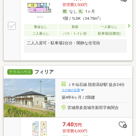
管理費3,500円
なし
1ヶ月
2
1階 / 1LDK（34.75m
）
敷金なし
新築
一人暮らし
二人暮らし
バス・トイレ別
駐車場(近隣含)
二人入居可・駐車場2台分・閑静な住宅街
フィリア
テラスハウス
ＪＲ仙石線 陸前高砂駅 徒歩24分
その他の交通
築4年6ヶ月 / 2階建
宮城県多賀城市新田字南関合
7.40
万円
管理費4,000円