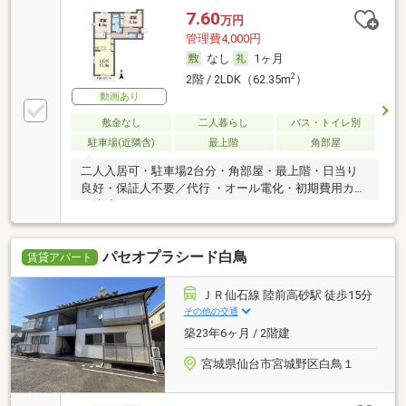
7.60
万円
管理費4,000円
なし
1ヶ月
2
2階 / 2LDK（62.35m
）
動画あり
敷金なし
二人暮らし
バス・トイレ別
駐車場(近隣含)
最上階
角部屋
二人入居可・駐車場2台分・角部屋・最上階・日当り
良好・保証人不要／代行 ・オール電化・初期費用カー
ド決済可
パセオプラシード白鳥
賃貸アパート
ＪＲ仙石線 陸前高砂駅 徒歩15分
その他の交通
築23年6ヶ月 / 2階建
宮城県仙台市宮城野区白鳥１