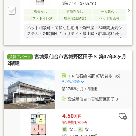
2
3階 / 1K（27.02m
）
敷金なし
更新料なし
一人暮らし
バス・トイレ別
駐車場(近隣含)
ペット相談可
ペット相談可・閑静な住宅街・角部屋・24時間換気シ
ステム・24時間セキュリティ・最上階・駐車場3台分
以上・保証人不要／代行 ・初期費用カード決済可・家
賃カード決済可
宮城県仙台市宮城野区田子３ 築37年8ヶ月
賃貸アパート
2階建
ＪＲ仙石線 福田町駅 徒歩18分
その他の交通
築37年8ヶ月 / 2階建
宮城県仙台市宮城野区田子３
4.50
万円
管理費1,700円
なし
なし
2