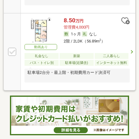
8.50
万円
管理費4,000円
1ヶ月
なし
2
2階 / 2LDK（56.89m
）
動画あり
礼金なし
新築
二人暮らし
バス・トイレ別
駐車場(近隣含)
インターネット無料
駐車場2台分・最上階・初期費用カード決済可