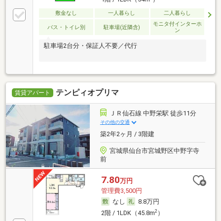
敷金なし
一人暮らし
二人暮らし
モニタ付インターホ
バス・トイレ別
駐車場(近隣含)
ン
駐車場2台分・保証人不要／代行
テンピィオプリマ
賃貸アパート
ＪＲ仙石線 中野栄駅 徒歩11分
その他の交通
築2年2ヶ月 / 3階建
宮城県仙台市宮城野区中野字寺
前
7.80
万円
管理費3,500円
なし
8.8万円
2
2階 / 1LDK（45.8m
）