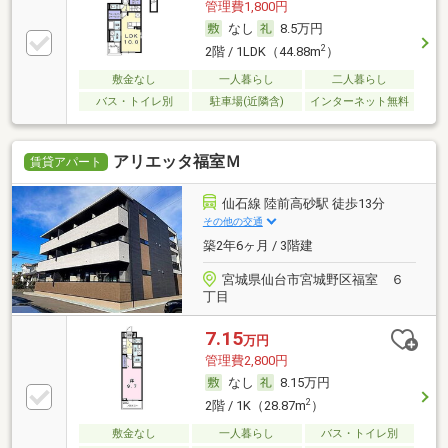
管理費1,800円
なし
8.5万円
2
2階 / 1LDK（44.88m
）
敷金なし
一人暮らし
二人暮らし
バス・トイレ別
駐車場(近隣含)
インターネット無料
アリエッタ福室Ｍ
賃貸アパート
仙石線 陸前高砂駅 徒歩13分
その他の交通
築2年6ヶ月 / 3階建
宮城県仙台市宮城野区福室 ６
丁目
7.15
万円
管理費2,800円
なし
8.15万円
2
2階 / 1K（28.87m
）
敷金なし
一人暮らし
バス・トイレ別