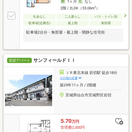
1ヶ月
なし
2
2階 / 2LDK（55.06m
）
礼金なし
二人暮らし
バス・トイレ別
駐車場(近隣含)
最上階
角部屋
駐車場2台分・角部屋・最上階・閑静な住宅街
サンフィールドＩＩ
賃貸アパート
ＪＲ東北本線 岩切駅 徒歩18分
その他の交通
築29年11ヶ月 / 2階建
宮城県仙台市宮城野区岩切
5.70
万円
管理費2,000円