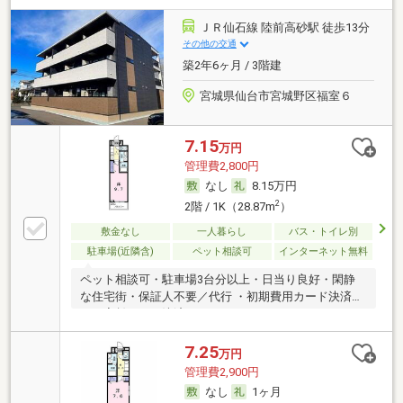
ＪＲ仙石線 陸前高砂駅 徒歩13分
その他の交通
築2年6ヶ月 / 3階建
宮城県仙台市宮城野区福室６
7.15
万円
管理費2,800円
なし
8.15万円
2
2階 / 1K（28.87m
）
敷金なし
一人暮らし
バス・トイレ別
駐車場(近隣含)
ペット相談可
インターネット無料
ペット相談可・駐車場3台分以上・日当り良好・閑静
な住宅街・保証人不要／代行 ・初期費用カード決済
可・家賃カード決済可
7.25
万円
管理費2,900円
なし
1ヶ月