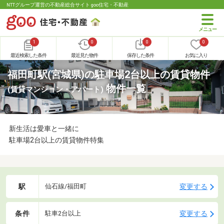
NTTグループ運営の不動産総合サイト goo住宅・不動産
1
0
0
0
最近検索した条件
最近見た物件
保存した条件
お気に入り
福田町駅(宮城県)の駐車場2台以上の賃貸物件
物件一覧
(賃貸マンション・アパート)
新生活は愛車と一緒に
駐車場2台以上の賃貸物件特集
駅
変更する
仙石線/福田町
条件
変更する
駐車2台以上