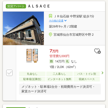
ＡＬＳＡＣＥ
賃貸アパート
ＪＲ仙石線 中野栄駅 徒歩7分
その他の交通
築26年9ヶ月 / 2階建
宮城県仙台市宮城野区中野２
7
万円
管理費5,000円
14万円
なし
2
1階 / 2LDK（62m
）
礼金なし
二人暮らし
バス・トイレ別
駐車場(近隣含)
インターネット無料
収納スペース
メゾネット・駐車場2台分・初期費用カード決済可・
家賃カード決済可