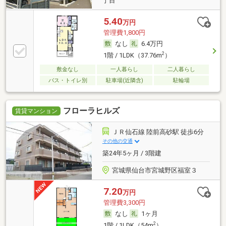
丁目
5.40
万円
管理費1,800円
なし
6.4万円
2
1階 / 1LDK（37.76m
）
敷金なし
一人暮らし
二人暮らし
バス・トイレ別
駐車場(近隣含)
駐輪場
フローラヒルズ
賃貸マンション
ＪＲ仙石線 陸前高砂駅 徒歩6分
その他の交通
築24年5ヶ月 / 3階建
宮城県仙台市宮城野区福室３
7.20
万円
管理費3,300円
なし
1ヶ月
2
1階 / 1LDK（54m
）