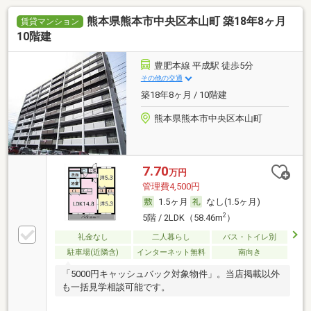
熊本県熊本市中央区本山町 築18年8ヶ月
賃貸マンション
10階建
豊肥本線 平成駅 徒歩5分
その他の交通
築18年8ヶ月 / 10階建
熊本県熊本市中央区本山町
7.70
万円
管理費4,500円
1.5ヶ月
なし(1.5ヶ月)
2
5階 / 2LDK（58.46m
）
礼金なし
二人暮らし
バス・トイレ別
駐車場(近隣含)
インターネット無料
南向き
「5000円キャッシュバック対象物件」。当店掲載以外
も一括見学相談可能です。