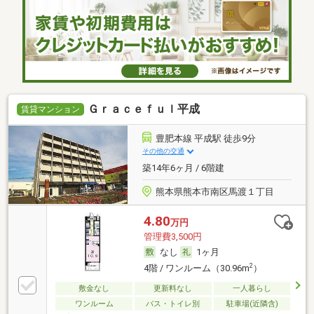
Ｇｒａｃｅｆｕｌ平成
賃貸マンション
豊肥本線 平成駅 徒歩9分
その他の交通
築14年6ヶ月 / 6階建
熊本県熊本市南区馬渡１丁目
4.80
万円
管理費3,500円
なし
1ヶ月
2
4階 / ワンルーム（30.96m
）
敷金なし
更新料なし
一人暮らし
ワンルーム
バス・トイレ別
駐車場(近隣含)