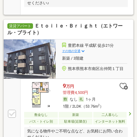
せください♪
Ｅｔｏｉｌｅ・Ｂｒｉｇｈｔ（エトワー
賃貸アパート
ル・ブライト）
豊肥本線 平成駅 徒歩21分
その他の交通
新築 / 3階建
熊本県熊本市南区出仲間１丁目
9
万円
管理費4,500円
なし
1ヶ月
2
1階 / 2LDK（53.76m
）
敷金なし
新築
二人暮らし
バス・トイレ別
駐車場(近隣含)
インターネット無料
気になる物件やご不明な点など、お気軽にお問い合わ
せください♪