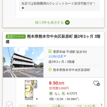
当店では初期費用のクレジットカード決済可能です！
★
残り3件を表示する
熊本県熊本市中央区萩原町 築2年2ヶ月 3階
賃貸アパート
建
豊肥本線 平成駅 徒歩5分
その他の交通
築2年2ヶ月 / 3階建
熊本県熊本市中央区萩原町
8.50
万円
管理費5,000円
なし
8.5万円
2
3階 / 2LDK（56.68m
）
敷金なし
二人暮らし
バス・トイレ別