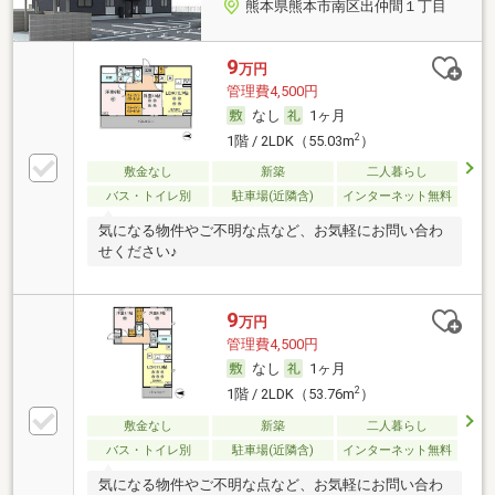
熊本県熊本市南区出仲間１丁目
9
万円
管理費4,500円
なし
1ヶ月
2
1階 / 2LDK（55.03m
）
敷金なし
新築
二人暮らし
バス・トイレ別
駐車場(近隣含)
インターネット無料
気になる物件やご不明な点など、お気軽にお問い合わ
せください♪
9
万円
管理費4,500円
なし
1ヶ月
2
1階 / 2LDK（53.76m
）
敷金なし
新築
二人暮らし
バス・トイレ別
駐車場(近隣含)
インターネット無料
気になる物件やご不明な点など、お気軽にお問い合わ