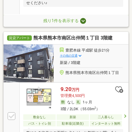
せください♪
残り1件を表示する
熊本県熊本市南区出仲間１丁目 3階建
賃貸アパート
豊肥本線 平成駅 徒歩21分
その他の交通
新築 / 3階建
熊本県熊本市南区出仲間１丁目
9.20
万円
管理費4,500円
なし
1ヶ月
2
3階 / 2LDK（55.03m
）
敷金なし
新築
二人暮らし
バス・トイレ別
駐車場(近隣含)
インターネット無料