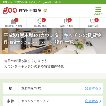
NTTグループ運営の不動産総合サイト goo住宅・不動産
1
0
0
0
最近検索した条件
最近見た物件
保存した条件
お気に入り
平成駅(熊本県)のカウンターキッチンの賃貸物
件
物件一覧
(賃貸マンション・アパート)
毎日の料理も楽しくなりそう
カウンターキッチンのある賃貸物件特集
駅
変更する
豊肥本線/平成
条件
変更する
カウンターキッチン