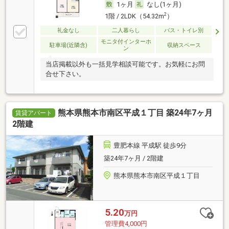
1ヶ月
なし(1ヶ月)
2
1階 / 2LDK（54.32m
）
礼金なし
二人暮らし
バス・トイレ別
モニタ付インターホ
駐車場(近隣含)
収納スペース
ン
当店掲載以外も一括見学相談可能です。お気軽にお問
合せ下さい。
熊本県熊本市南区平成１丁目 築24年7ヶ月
賃貸アパート
2階建
豊肥本線 平成駅 徒歩9分
築24年7ヶ月 / 2階建
熊本県熊本市南区平成１丁目
5.20
万円
管理費4,000円