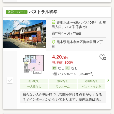
パストラル御幸
賃貸アパート
豊肥本線 平成駅 バス10分/「西無
田入口」バス停 停歩7分
築20年3ヶ月 / 2階建
熊本県熊本市南区御幸笛田２丁
目
4.20
万円
管理費1,800円
なし
なし
2
1階 / ワンルーム（35.48m
）
礼金なし
敷金なし
更新料なし
一人暮らし
ワンルーム
バス・トイレ別
知らない人が来た時でも玄関を開ける必要がなくなる
ＴＶインターホンが付いております。室内設備は洗面
所