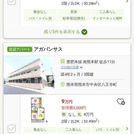
2
2階 / 2LDK（50.28m
）
敷金なし
新築
二人暮らし
バス・トイレ別
駐車場(近隣含)
インターネット無料
残り5件を表示する
アガパンサス
賃貸アパート
豊肥本線 南熊本駅 徒歩11分
その他の交通
築4年2ヶ月 / 3階建
熊本県熊本市中央区八王寺町
9
万円
管理費5,000円
なし
8万円
2
2階 / 2LDK（53.49m
）
敷金なし
二人暮らし
バス・トイレ別