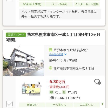
駐車場(近隣含)
ペット相談可
インターネット無料
ペット飼育相談可・インターネット無料。当店掲載以
外も一括見学相談可能です。
熊本県熊本市南区平成１丁目 築4年10ヶ月
賃貸アパート
3階建
豊肥本線 平成駅 徒歩9分
その他の交通
築4年10ヶ月 / 3階建
熊本県熊本市南区平成１丁目
6.30
万円
管理費4,000円
なし
12万円
2
2階 / 1LDK（41.86m
）
敷金なし
一人暮らし
二人暮らし