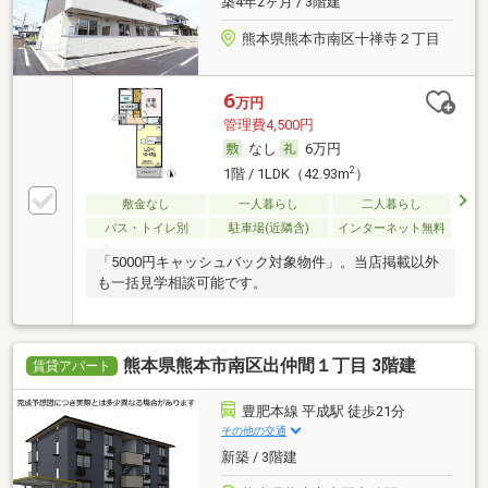
築4年2ヶ月 / 3階建
熊本県熊本市南区十禅寺２丁目
6
万円
管理費4,500円
なし
6万円
2
1階 / 1LDK（42.93m
）
敷金なし
一人暮らし
二人暮らし
バス・トイレ別
駐車場(近隣含)
インターネット無料
「5000円キャッシュバック対象物件」。当店掲載以外
も一括見学相談可能です。
熊本県熊本市南区出仲間１丁目 3階建
賃貸アパート
豊肥本線 平成駅 徒歩21分
その他の交通
新築 / 3階建