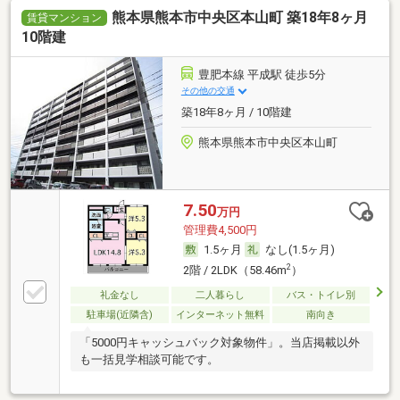
熊本県熊本市中央区本山町 築18年8ヶ月
賃貸マンション
10階建
豊肥本線 平成駅 徒歩5分
その他の交通
築18年8ヶ月 / 10階建
熊本県熊本市中央区本山町
7.50
万円
管理費4,500円
1.5ヶ月
なし(1.5ヶ月)
2
2階 / 2LDK（58.46m
）
礼金なし
二人暮らし
バス・トイレ別
駐車場(近隣含)
インターネット無料
南向き
「5000円キャッシュバック対象物件」。当店掲載以外
も一括見学相談可能です。