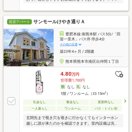
ンタ
サンモールけやき通りＡ
賃貸アパート
豊肥本線 南熊本駅 バス5分/「田
迎一里木」バス停 停歩4分
その他の交通
築23年4ヶ月 / 2階建
熊本県熊本市南区出仲間１丁目
4.80
万円
管理費1,700円
なし
なし
2
1階 / ワンルーム（33.15m
）
礼金なし
敷金なし
更新料なし
一人暮らし
ワンルーム
バス・トイレ別
玄関先まで覗き穴を覗きに行かなくてもインターホン
越しに誰が来たのかを確認できます。室内設備は洗面
所