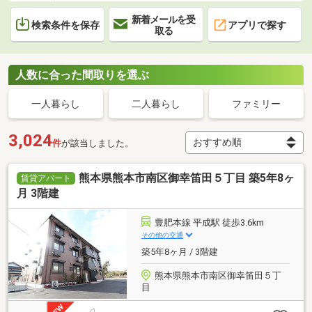
新着メールを受
検索条件を保存
アプリで探す
取る
人数に合った間取りを選ぶ
一人暮らし
二人暮らし
ファミリー
3,024
件
が該当しました。
熊本県熊本市南区御幸笛田５丁目 築5年8ヶ
賃貸アパート
月 3階建
豊肥本線 平成駅 徒歩3.6km
その他の交通
築5年8ヶ月 / 3階建
熊本県熊本市南区御幸笛田５丁
目