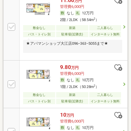
11.60
万円
管理費6,000円
なし
12万円
2
2階 / 2LDK（58.54m
）
敷金なし
新築
二人暮らし
バス・トイレ別
駐車場(近隣含)
インターネット無料
★アパマンショップ大江店096−363−5055まで★
9.80
万円
管理費6,000円
なし
10万円
2
1階 / 2LDK（50.28m
）
敷金なし
新築
二人暮らし
バス・トイレ別
駐車場(近隣含)
インターネット無料
10
万円
管理費6,000円
なし
10万円