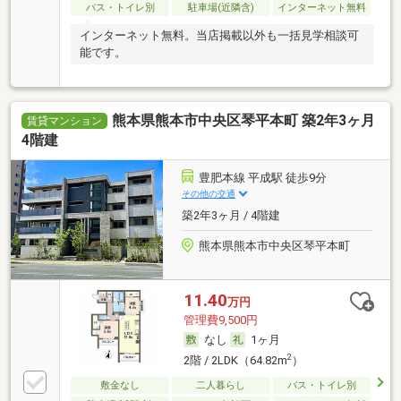
バス・トイレ別
駐車場(近隣含)
インターネット無料
インターネット無料。当店掲載以外も一括見学相談可
能です。
熊本県熊本市中央区琴平本町 築2年3ヶ月
賃貸マンション
4階建
豊肥本線 平成駅 徒歩9分
その他の交通
築2年3ヶ月 / 4階建
熊本県熊本市中央区琴平本町
11.40
万円
管理費9,500円
なし
1ヶ月
2
2階 / 2LDK（64.82m
）
敷金なし
二人暮らし
バス・トイレ別