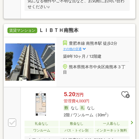
気になる物件やご不明な点など、お気軽にお問い合わ
せください♪
ＬＩＢＴＨ南熊本
賃貸マンション
豊肥本線 南熊本駅 徒歩2分
その他の交通
築8年10ヶ月 / 12階建
熊本県熊本市中央区南熊本３丁
目
5.20
万円
管理費4,000円
なし
なし
2
2階 / ワンルーム（30m
）
礼金なし
敷金なし
一人暮らし
ワンルーム
バス・トイレ別
インターネット無料