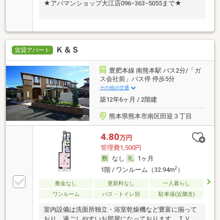
★アパマンショップ大江店096−363−5055まで★
Ｋ＆Ｓ
賃貸アパート
豊肥本線 南熊本駅 バス2分/「ガ
ス会社前」バス停 停歩5分
その他の交通
築12年6ヶ月 / 2階建
熊本県熊本市南区田迎３丁目
4.80
万円
管理費1,500円
なし
1ヶ月
2
1階 / ワンルーム（32.94m
）
敷金なし
更新料なし
一人暮らし
ワンルーム
バス・トイレ別
駐車場(近隣含)
室内設備は洗面所独立・浴室乾燥機など豊富に揃って
おり、過ごしやすいお部屋になっております。ＴＶイ