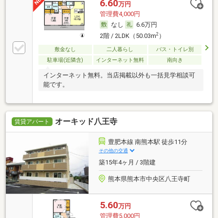
6.60
万円
管理費4,000円
なし
6.6万円
2
2階 / 2LDK（50.03m
）
敷金なし
二人暮らし
バス・トイレ別
駐車場(近隣含)
インターネット無料
南向き
インターネット無料。当店掲載以外も一括見学相談可
能です。
オーキッド八王寺
賃貸アパート
豊肥本線 南熊本駅 徒歩11分
その他の交通
築15年4ヶ月 / 3階建
熊本県熊本市中央区八王寺町
5.60
万円
管理費5,000円