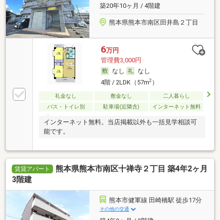
築20年10ヶ月 / 4階建
熊本県熊本市南区田井島２丁目
6
万円
管理費3,000円
なし
なし
2
4階 / 2LDK（57m
）
礼金なし
敷金なし
二人暮らし
バス・トイレ別
駐車場(近隣含)
インターネット無料
インターネット無料。当店掲載以外も一括見学相談可
能です。
熊本県熊本市南区十禅寺２丁目 築4年2ヶ月
賃貸アパート
3階建
熊本市健軍線 田崎橋駅 徒歩17分
その他の交通