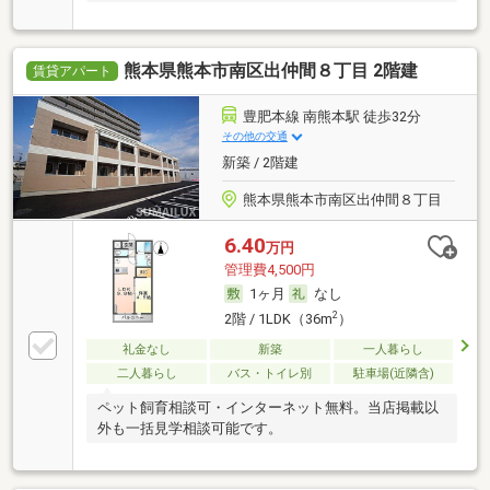
熊本県熊本市南区出仲間８丁目 2階建
賃貸アパート
豊肥本線 南熊本駅 徒歩32分
その他の交通
新築 / 2階建
熊本県熊本市南区出仲間８丁目
6.40
万円
管理費4,500円
1ヶ月
なし
2
2階 / 1LDK（36m
）
礼金なし
新築
一人暮らし
二人暮らし
バス・トイレ別
駐車場(近隣含)
ペット飼育相談可・インターネット無料。当店掲載以
外も一括見学相談可能です。