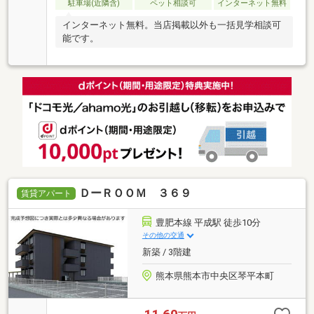
駐車場(近隣含)
ペット相談可
インターネット無料
インターネット無料。当店掲載以外も一括見学相談可
能です。
ＤーＲＯＯＭ ３６９
賃貸アパート
豊肥本線 平成駅 徒歩10分
その他の交通
新築 / 3階建
熊本県熊本市中央区琴平本町