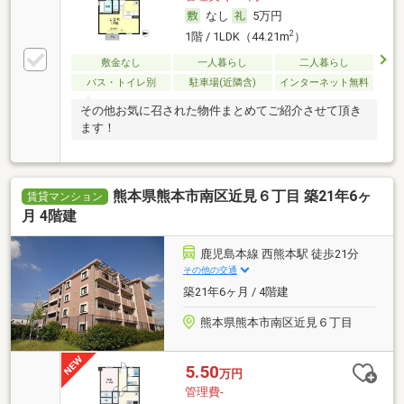
なし
5万円
2
1階 / 1LDK（44.21m
）
敷金なし
一人暮らし
二人暮らし
バス・トイレ別
駐車場(近隣含)
インターネット無料
その他お気に召された物件まとめてご紹介させて頂き
ます！
熊本県熊本市南区近見６丁目 築21年6ヶ
賃貸マンション
月 4階建
鹿児島本線 西熊本駅 徒歩21分
その他の交通
築21年6ヶ月 / 4階建
熊本県熊本市南区近見６丁目
5.50
万円
管理費-