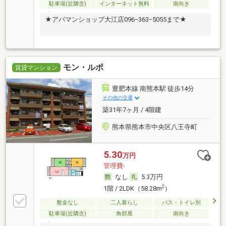
駐車場(近隣含)
インターネット無料
南向き
★アパマンショップ大江店096−363−5055まで★
モン・ルポ
賃貸マンション
豊肥本線 南熊本駅 徒歩14分
その他の交通
築31年7ヶ月 / 4階建
熊本県熊本市中央区八王寺町
5.30
万円
管理費-
なし
5.3万円
2
1階 / 2LDK（58.28m
）
敷金なし
二人暮らし
バス・トイレ別
駐車場(近隣含)
角部屋
南向き