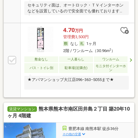
セキュリティ面は、オートロック・ＴＶインターホン
などを設置しているので安全面でも優れております。
室
4.70
万円
管理費3,500円
なし
1ヶ月
2
2階 / ワンルーム（30.96m
）
敷金なし
一人暮らし
ワンルーム
モニタ付インターホ
バス・トイレ別
駐車場(近隣含)
ン
★アパマンショップ大江店096−363−5055まで★
熊本県熊本市南区田井島２丁目 築20年10
賃貸マンション
ヶ月 4階建
豊肥本線 南熊本駅 徒歩36分
その他の交通