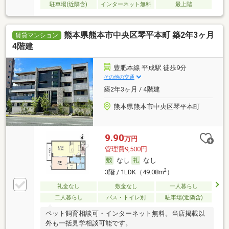
駐車場(近隣含)
インターネット無料
最上階
熊本県熊本市中央区琴平本町 築2年3ヶ月
賃貸マンション
4階建
豊肥本線 平成駅 徒歩9分
その他の交通
築2年3ヶ月 / 4階建
熊本県熊本市中央区琴平本町
9.90
万円
管理費9,500円
なし
なし
2
3階 / 1LDK（49.08m
）
礼金なし
敷金なし
一人暮らし
二人暮らし
バス・トイレ別
駐車場(近隣含)
ペット飼育相談可・インターネット無料。当店掲載以
外も一括見学相談可能です。