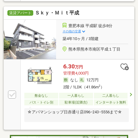
Ｓｋｙ・Ｍｉｔ平成
賃貸アパート
豊肥本線 平成駅 徒歩8分
その他の交通
築4年10ヶ月 / 3階建
熊本県熊本市南区平成１丁目
6.30
万円
管理費4,000円
なし
12万円
2
2階 / 1LDK（41.86m
）
敷金なし
一人暮らし
二人暮らし
バス・トイレ別
駐車場(近隣含)
インターネット無料
☆アパマンショップ日赤通り店096−243−5556まで☆