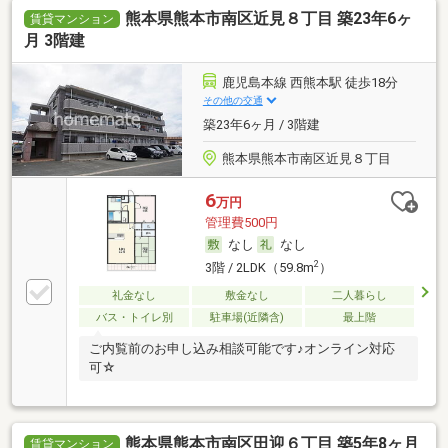
熊本県熊本市南区近見８丁目 築23年6ヶ
賃貸マンション
月 3階建
鹿児島本線 西熊本駅 徒歩18分
その他の交通
築23年6ヶ月 / 3階建
熊本県熊本市南区近見８丁目
6
万円
管理費500円
なし
なし
2
3階 / 2LDK（59.8m
）
礼金なし
敷金なし
二人暮らし
バス・トイレ別
駐車場(近隣含)
最上階
ご内覧前のお申し込み相談可能です♪オンライン対応
可☆
熊本県熊本市南区田迎６丁目 築5年8ヶ月
賃貸マンション