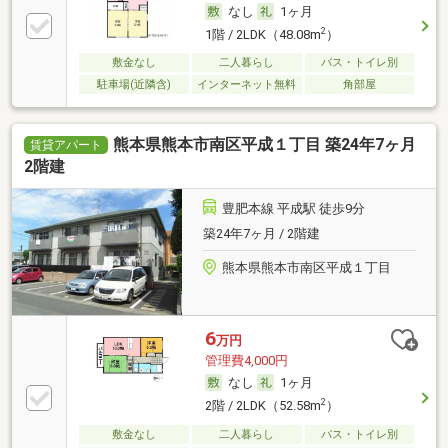
なし
1ヶ月
2
1階 / 2LDK（48.08m
）
敷金なし
二人暮らし
バス・トイレ別
駐車場(近隣含)
インターネット無料
角部屋
熊本県熊本市南区平成１丁目 築24年7ヶ月
賃貸アパート
2階建
豊肥本線 平成駅 徒歩9分
築24年7ヶ月 / 2階建
熊本県熊本市南区平成１丁目
6
万円
管理費4,000円
なし
1ヶ月
2
2階 / 2LDK（52.58m
）
敷金なし
二人暮らし
バス・トイレ別