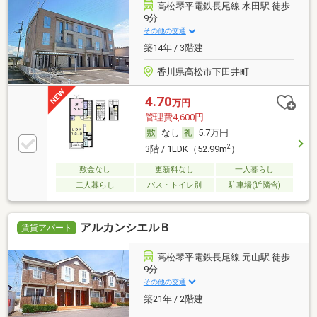
高松琴平電鉄長尾線 水田駅 徒歩
9分
その他の交通
築14年 / 3階建
香川県高松市下田井町
4.70
万円
管理費4,600円
なし
5.7万円
2
3階 / 1LDK（52.99m
）
敷金なし
更新料なし
一人暮らし
二人暮らし
バス・トイレ別
駐車場(近隣含)
アルカンシエルＢ
賃貸アパート
高松琴平電鉄長尾線 元山駅 徒歩
9分
その他の交通
築21年 / 2階建