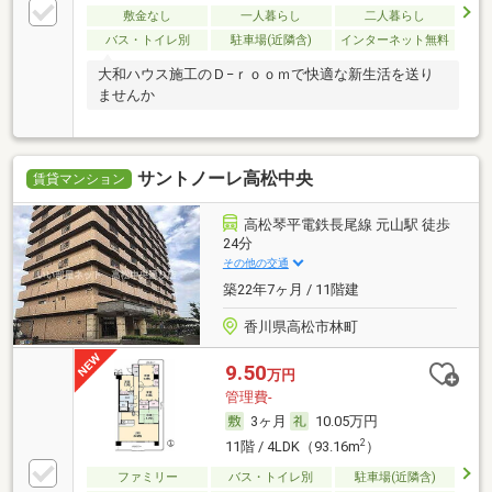
敷金なし
一人暮らし
二人暮らし
バス・トイレ別
駐車場(近隣含)
インターネット無料
大和ハウス施工のＤ−ｒｏｏｍで快適な新生活を送り
ませんか
サントノーレ高松中央
賃貸マンション
高松琴平電鉄長尾線 元山駅 徒歩
24分
その他の交通
築22年7ヶ月 / 11階建
香川県高松市林町
9.50
万円
管理費-
3ヶ月
10.05万円
2
11階 / 4LDK（93.16m
）
ファミリー
バス・トイレ別
駐車場(近隣含)