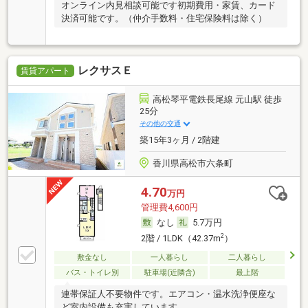
オンライン内見相談可能です初期費用・家賃、カード
決済可能です。（仲介手数料・住宅保険料は除く）
レクサスＥ
賃貸アパート
高松琴平電鉄長尾線 元山駅 徒歩
25分
その他の交通
築15年3ヶ月 / 2階建
香川県高松市六条町
4.70
万円
管理費4,600円
なし
5.7万円
2
2階 / 1LDK（42.37m
）
敷金なし
一人暮らし
二人暮らし
バス・トイレ別
駐車場(近隣含)
最上階
連帯保証人不要物件です。エアコン・温水洗浄便座な
ど室内設備も充実しています。