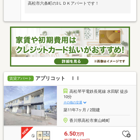
高松市六条町の3ＬＤＫアパートです！
アプリコット ＩＩ
賃貸アパート
高松琴平電鉄長尾線 水田駅 徒歩
10分
その他の交通
築11年7ヶ月 / 2階建
香川県高松市東山崎町
6.50
万円