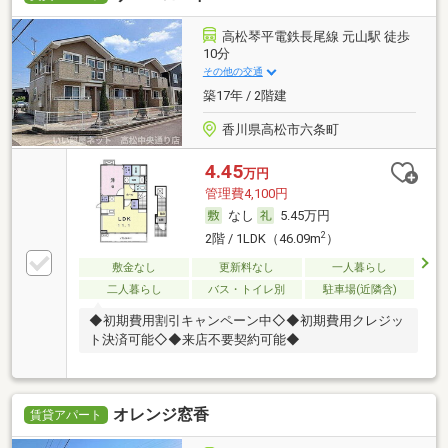
高松琴平電鉄長尾線 元山駅 徒歩
10分
その他の交通
築17年 / 2階建
香川県高松市六条町
4.45
万円
管理費4,100円
なし
5.45万円
2
2階 / 1LDK（46.09m
）
敷金なし
更新料なし
一人暮らし
二人暮らし
バス・トイレ別
駐車場(近隣含)
◆初期費用割引キャンペーン中◇◆初期費用クレジッ
ト決済可能◇◆来店不要契約可能◆
オレンジ窓香
賃貸アパート