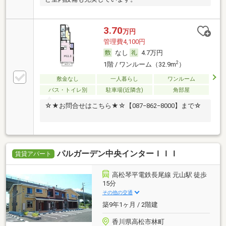
3.70
万円
管理費4,100円
なし
4.7万円
2
1階 / ワンルーム（32.9m
）
敷金なし
一人暮らし
ワンルーム
バス・トイレ別
駐車場(近隣含)
角部屋
☆★お問合せはこちら★☆【087−862−8000】まで☆
パルガーデン中央インターＩＩＩ
賃貸アパート
高松琴平電鉄長尾線 元山駅 徒歩
15分
その他の交通
築9年1ヶ月 / 2階建
香川県高松市林町