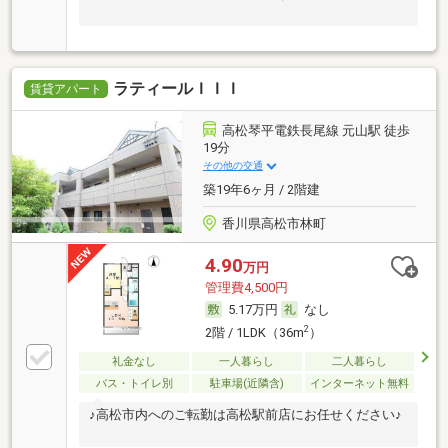
ラティールＩＩＩ
賃貸アパート
高松琴平電鉄長尾線 元山駅 徒歩
19分
その他の交通
築19年6ヶ月 / 2階建
香川県高松市林町
4.90
万円
管理費4,500円
5.17万円
なし
2
2階 / 1LDK（36m
）
礼金なし
一人暮らし
二人暮らし
バス・トイレ別
駐車場(近隣含)
インターネット無料
♪高松市内へのご転勤は高松駅前店にお任せください♪