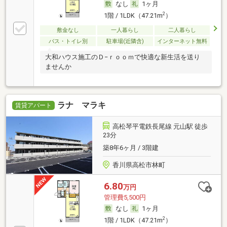
なし
1ヶ月
2
1階 / 1LDK（47.21m
）
敷金なし
一人暮らし
二人暮らし
バス・トイレ別
駐車場(近隣含)
インターネット無料
大和ハウス施工のＤ−ｒｏｏｍで快適な新生活を送り
ませんか
ラナ マラキ
賃貸アパート
高松琴平電鉄長尾線 元山駅 徒歩
23分
築8年6ヶ月 / 3階建
香川県高松市林町
6.80
万円
管理費5,500円
なし
1ヶ月
2
1階 / 1LDK（47.21m
）