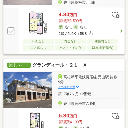
香川県高松市元山町
4.80
万円
管理費3,500円
なし
なし
2
2階 / 2LDK（58.8m
）
礼金なし
敷金なし
更新料なし
二人暮らし
バス・トイレ別
駐車場(近隣含)
グランディール・２１ Ａ
賃貸アパート
高松琴平電鉄長尾線 元山駅 徒歩
9分
その他の交通
築17年7ヶ月 / 2階建
香川県高松市六条町
5.30
万円
管理費4,100円