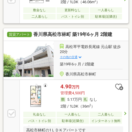
2
2階 / 1LDK（46.06m
）
敷金なし
更新料なし
一人暮らし
二人暮らし
バス・トイレ別
駐車場(近隣含)
香川県高松市林町 築19年6ヶ月 2階建
賃貸アパート
高松琴平電鉄長尾線 元山駅 徒歩
20分
その他の交通
築19年6ヶ月 / 2階建
香川県高松市林町
4.90
万円
管理費4,500円
5.17万円
なし
2
2階 / 1LDK（36m
）
礼金なし
一人暮らし
二人暮らし
バス・トイレ別
駐車場(近隣含)
インターネット無料
高松市林町の1ＬＤＫアパートです