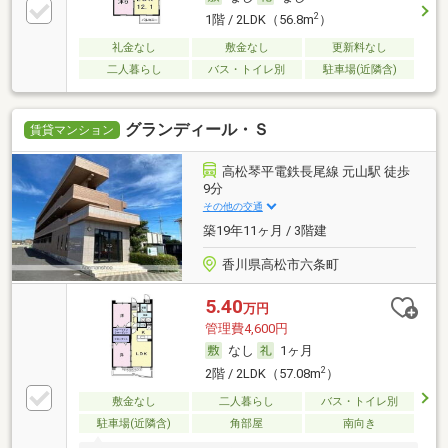
2
1階 / 2LDK（56.8m
）
礼金なし
敷金なし
更新料なし
二人暮らし
バス・トイレ別
駐車場(近隣含)
グランディール・Ｓ
賃貸マンション
高松琴平電鉄長尾線 元山駅 徒歩
9分
その他の交通
築19年11ヶ月 / 3階建
香川県高松市六条町
5.40
万円
管理費4,600円
なし
1ヶ月
2
2階 / 2LDK（57.08m
）
敷金なし
二人暮らし
バス・トイレ別
駐車場(近隣含)
角部屋
南向き