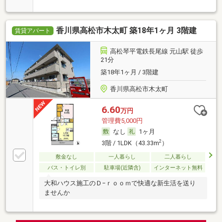
香川県高松市木太町 築18年1ヶ月 3階建
賃貸アパート
高松琴平電鉄長尾線 元山駅 徒歩
21分
築18年1ヶ月 / 3階建
香川県高松市木太町
6.60
万円
管理費5,000円
なし
1ヶ月
2
3階 / 1LDK（43.33m
）
敷金なし
一人暮らし
二人暮らし
バス・トイレ別
駐車場(近隣含)
インターネット無料
大和ハウス施工のＤ−ｒｏｏｍで快適な新生活を送り
ませんか