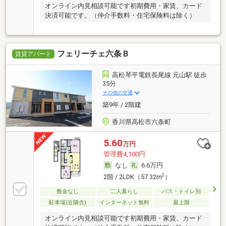
オンライン内見相談可能です初期費用・家賃、カード
決済可能です。（仲介手数料・住宅保険料は除く）
フェリーチェ六条Ｂ
賃貸アパート
高松琴平電鉄長尾線 元山駅 徒歩
35分
その他の交通
築9年 / 2階建
香川県高松市六条町
5.60
万円
管理費4,100円
なし
6.6万円
2
2階 / 2LDK（57.32m
）
敷金なし
二人暮らし
バス・トイレ別
駐車場(近隣含)
インターネット無料
最上階
オンライン内見相談可能です初期費用・家賃、カード