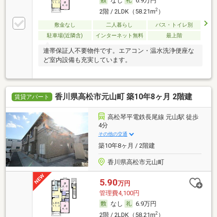
なし
6.9万円
2
2階 / 2LDK（58.21m
）
敷金なし
二人暮らし
バス・トイレ別
駐車場(近隣含)
インターネット無料
最上階
連帯保証人不要物件です。エアコン・温水洗浄便座な
ど室内設備も充実しています。
香川県高松市元山町 築10年8ヶ月 2階建
賃貸アパート
高松琴平電鉄長尾線 元山駅 徒歩
4分
その他の交通
築10年8ヶ月 / 2階建
香川県高松市元山町
5.90
万円
管理費4,100円
なし
6.9万円
2
2階 / 2LDK（58.21m
）