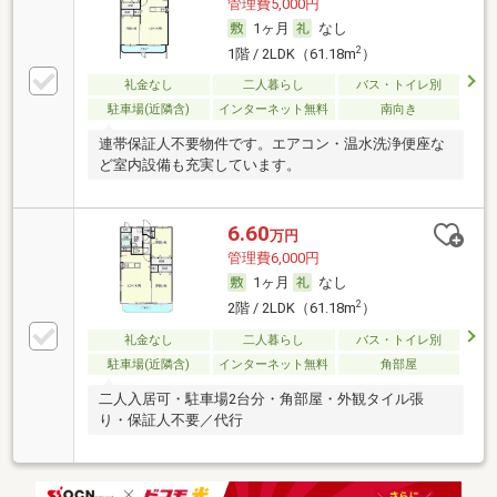
管理費5,000円
1ヶ月
なし
2
1階 / 2LDK（61.18m
）
礼金なし
二人暮らし
バス・トイレ別
駐車場(近隣含)
インターネット無料
南向き
連帯保証人不要物件です。エアコン・温水洗浄便座な
ど室内設備も充実しています。
6.60
万円
管理費6,000円
1ヶ月
なし
2
2階 / 2LDK（61.18m
）
礼金なし
二人暮らし
バス・トイレ別
駐車場(近隣含)
インターネット無料
角部屋
二人入居可・駐車場2台分・角部屋・外観タイル張
り・保証人不要／代行