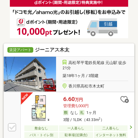
ジーニアス木太
賃貸アパート
高松琴平電鉄長尾線 元山駅 徒歩
21分
築18年1ヶ月 / 3階建
香川県高松市木太町
6.60
万円
管理費5,000円
なし
1ヶ月
2
3階 / 1LDK（43.33m
）
敷金なし
一人暮らし
二人暮らし
バス・トイレ別
駐車場(近隣含)
インターネット無料