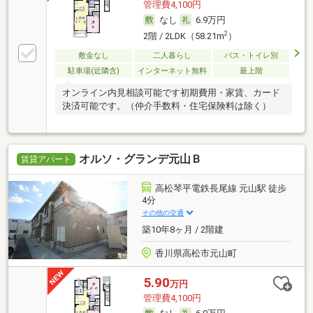
管理費4,100円
なし
6.9万円
2
2階 / 2LDK（58.21m
）
敷金なし
二人暮らし
バス・トイレ別
駐車場(近隣含)
インターネット無料
最上階
オンライン内見相談可能です初期費用・家賃、カード
決済可能です。（仲介手数料・住宅保険料は除く）
オルソ・グランデ元山Ｂ
賃貸アパート
高松琴平電鉄長尾線 元山駅 徒歩
4分
その他の交通
築10年8ヶ月 / 2階建
香川県高松市元山町
5.90
万円
管理費4,100円