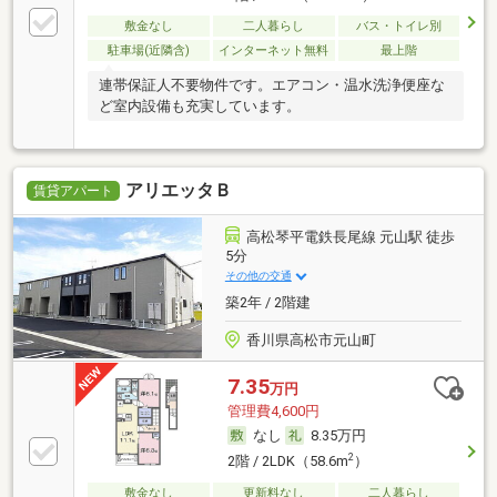
敷金なし
二人暮らし
バス・トイレ別
駐車場(近隣含)
インターネット無料
最上階
連帯保証人不要物件です。エアコン・温水洗浄便座な
ど室内設備も充実しています。
アリエッタＢ
賃貸アパート
高松琴平電鉄長尾線 元山駅 徒歩
5分
その他の交通
築2年 / 2階建
香川県高松市元山町
7.35
万円
管理費4,600円
なし
8.35万円
2
2階 / 2LDK（58.6m
）
敷金なし
更新料なし
二人暮らし