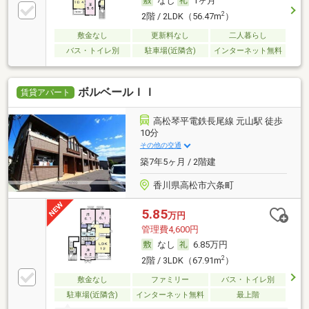
なし
1ヶ月
2
2階 / 2LDK（56.47m
）
敷金なし
更新料なし
二人暮らし
バス・トイレ別
駐車場(近隣含)
インターネット無料
ボルベールＩＩ
賃貸アパート
高松琴平電鉄長尾線 元山駅 徒歩
10分
その他の交通
築7年5ヶ月 / 2階建
香川県高松市六条町
5.85
万円
管理費4,600円
なし
6.85万円
2
2階 / 3LDK（67.91m
）
敷金なし
ファミリー
バス・トイレ別
駐車場(近隣含)
インターネット無料
最上階