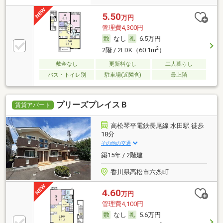
5.50
万円
管理費4,300円
なし
6.5万円
2
2階 / 2LDK（60.1m
）
敷金なし
更新料なし
二人暮らし
バス・トイレ別
駐車場(近隣含)
最上階
プリーズプレイスＢ
賃貸アパート
高松琴平電鉄長尾線 水田駅 徒歩
18分
その他の交通
築15年 / 2階建
香川県高松市六条町
4.60
万円
管理費4,100円
なし
5.6万円