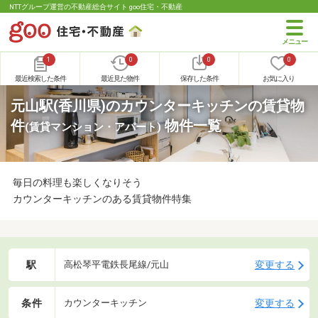
NTTグループ運営の不動産総合サイト goo住宅・不動産
1
0
0
0
最近検索した条件
最近見た物件
保存した条件
お気に入り
元山駅(香川県)のカウンターキッチンの賃貸物
件
物件一覧
(賃貸マンション・アパート)
毎日の料理も楽しくなりそう
カウンターキッチンのある賃貸物件特集
駅
変更する
高松琴平電鉄長尾線/元山
条件
変更する
カウンターキッチン