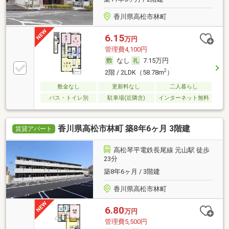
香川県高松市林町
6.15
万円
管理費4,100円
なし
7.15万円
2
2階 / 2LDK（58.78m
）
敷金なし
更新料なし
二人暮らし
バス・トイレ別
駐車場(近隣含)
インターネット無料
香川県高松市林町 築8年6ヶ月 3階建
賃貸アパート
高松琴平電鉄長尾線 元山駅 徒歩
23分
築8年6ヶ月 / 3階建
香川県高松市林町
6.80
万円
管理費5,500円