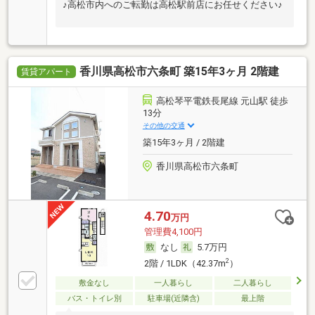
♪高松市内へのご転勤は高松駅前店にお任せください♪
香川県高松市六条町 築15年3ヶ月 2階建
賃貸アパート
高松琴平電鉄長尾線 元山駅 徒歩
13分
その他の交通
築15年3ヶ月 / 2階建
香川県高松市六条町
4.70
万円
管理費4,100円
なし
5.7万円
2
2階 / 1LDK（42.37m
）
敷金なし
一人暮らし
二人暮らし
バス・トイレ別
駐車場(近隣含)
最上階