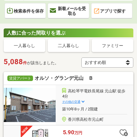
新着メールを受
検索条件を保存
アプリで探す
取る
人数に合った間取りを選ぶ
一人暮らし
二人暮らし
ファミリー
5,088
件
が該当しました。
オルソ・グランデ元山 Ｂ
賃貸アパート
高松琴平電鉄長尾線 元山駅 徒歩
4分
その他の交通
築10年8ヶ月 / 2階建
香川県高松市元山町
5.90
万円