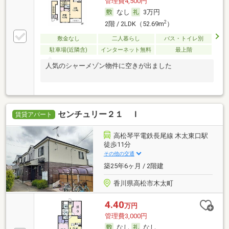
管理費4,500円
なし
3万円
2
2階 / 2LDK（52.69m
）
敷金なし
二人暮らし
バス・トイレ別
駐車場(近隣含)
インターネット無料
最上階
人気のシャーメゾン物件に空きが出ました
センチュリー２１ Ｉ
賃貸アパート
高松琴平電鉄長尾線 木太東口駅
徒歩11分
その他の交通
築25年6ヶ月 / 2階建
香川県高松市木太町
4.40
万円
管理費3,000円
なし
なし