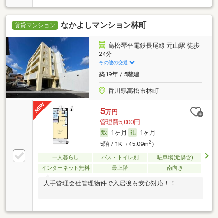
なかよしマンション林町
賃貸マンション
高松琴平電鉄長尾線 元山駅 徒歩
24分
その他の交通
築19年 / 5階建
香川県高松市林町
5
万円
管理費5,000円
1ヶ月
1ヶ月
2
5階 / 1K（45.09m
）
一人暮らし
バス・トイレ別
駐車場(近隣含)
インターネット無料
最上階
南向き
大手管理会社管理物件で入居後も安心対応！！