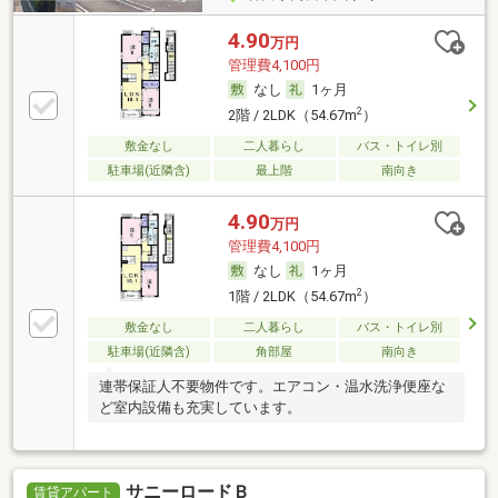
4.90
万円
管理費4,100円
なし
1ヶ月
2
2階 / 2LDK（54.67m
）
敷金なし
二人暮らし
バス・トイレ別
駐車場(近隣含)
最上階
南向き
4.90
万円
管理費4,100円
なし
1ヶ月
2
1階 / 2LDK（54.67m
）
敷金なし
二人暮らし
バス・トイレ別
駐車場(近隣含)
角部屋
南向き
連帯保証人不要物件です。エアコン・温水洗浄便座な
ど室内設備も充実しています。
サニーロードＢ
賃貸アパート