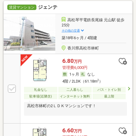
ジェンテ
賃貸マンション
高松琴平電鉄長尾線 元山駅 徒歩
25分
その他の交通
築18年6ヶ月 / 4階建
香川県高松市林町
6.80
万円
管理費6,000円
1ヶ月
なし
2
4階 / 2LDK（61.18m
）
礼金なし
二人暮らし
バス・トイレ別
駐車場(近隣含)
インターネット無料
最上階
高松市林町の2ＬＤＫマンションです！
6.60
万円