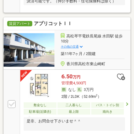
決済可能です。（仲介手数料・住宅保険料は除く）
アプリコットＩＩ
賃貸アパート
高松琴平電鉄長尾線 水田駅 徒歩
10分
その他の交通
築11年7ヶ月 / 2階建
香川県高松市東山崎町
6.50
万円
管理費4,500円
なし
3万円
2
2階 / 2LDK（52.69m
）
敷金なし
二人暮らし
バス・トイレ別
駐車場(近隣含)
最上階
南向き
是非、お問合せ下さいませ＾＾