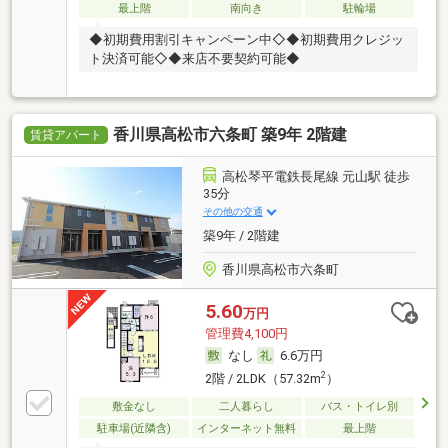
最上階
南向き
駐輪場
◆初期費用割引キャンペーン中◇◆初期費用クレジッ
ト決済可能◇◆来店不要契約可能◆
香川県高松市六条町 築9年 2階建
賃貸アパート
高松琴平電鉄長尾線 元山駅 徒歩
35分
その他の交通
築9年 / 2階建
香川県高松市六条町
5.60
万円
管理費4,100円
なし
6.6万円
2
2階 / 2LDK（57.32m
）
敷金なし
二人暮らし
バス・トイレ別
駐車場(近隣含)
インターネット無料
最上階