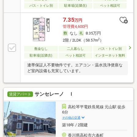
バス・トイレ別
駐車場(近隣含)
ペット相談可
7.35
万円
管理費4,600円
なし
8.35万円
2
2階 / 2LDK（58.57m
）
敷金なし
二人暮らし
バス・トイレ別
駐車場(近隣含)
ペット相談可
インターネット無料
連帯保証人不要物件です。エアコン・温水洗浄便座な
ど室内設備も充実しています。
サンセレーノ Ｉ
賃貸アパート
高松琴平電鉄長尾線 元山駅 徒歩
6分
その他の交通
築18年 / 2階建
香川県高松市六条町