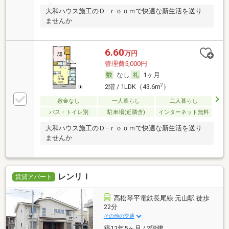
大和ハウス施工のＤ−ｒｏｏｍで快適な新生活を送り
ませんか
6.60
万円
管理費5,000円
なし
1ヶ月
2
2階 / 1LDK（43.6m
）
敷金なし
一人暮らし
二人暮らし
バス・トイレ別
駐車場(近隣含)
インターネット無料
大和ハウス施工のＤ−ｒｏｏｍで快適な新生活を送り
ませんか
レンリＩ
賃貸アパート
高松琴平電鉄長尾線 元山駅 徒歩
22分
その他の交通
築11年5ヶ月 / 2階建