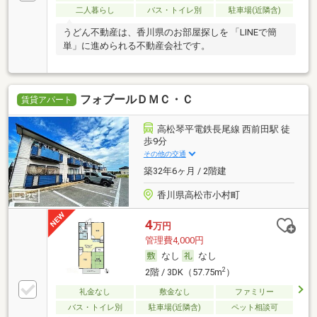
二人暮らし
バス・トイレ別
駐車場(近隣含)
うどん不動産は、香川県のお部屋探しを 「LINEで簡
単」に進められる不動産会社です。
フォブールＤＭＣ・Ｃ
賃貸アパート
高松琴平電鉄長尾線 西前田駅 徒
歩9分
その他の交通
築32年6ヶ月 / 2階建
香川県高松市小村町
4
万円
管理費4,000円
なし
なし
2
2階 / 3DK（57.75m
）
礼金なし
敷金なし
ファミリー
バス・トイレ別
駐車場(近隣含)
ペット相談可