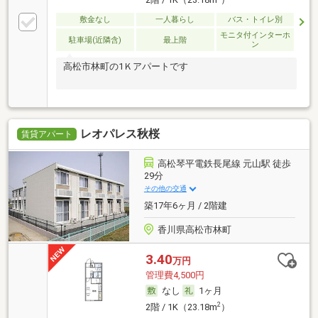
敷金なし
一人暮らし
バス・トイレ別
モニタ付インターホ
駐車場(近隣含)
最上階
ン
高松市林町の1Ｋアパートです
レオパレス秋桜
賃貸アパート
高松琴平電鉄長尾線 元山駅 徒歩
29分
その他の交通
築17年6ヶ月 / 2階建
香川県高松市林町
3.40
万円
管理費4,500円
なし
1ヶ月
2
2階 / 1K（23.18m
）