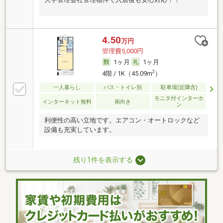
4.50
万円
管理費5,000円
1ヶ月
1ヶ月
2
4階 / 1K（45.09m
）
一人暮らし
バス・トイレ別
駐車場(近隣含)
モニタ付インターホ
インターネット無料
南向き
ン
利便性の高い立地です。エアコン・オートロックなど
設備も充実しています。
残り1件を表示する