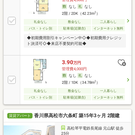
なし
なし
2
2階 / 2DK（42.23m
）
礼金なし
敷金なし
二人暮らし
バス・トイレ別
駐車場(近隣含)
インターネット無料
◆初期費用割引キャンペーン中◇◆初期費用クレジッ
ト決済可◇◆来店不要契約可能◆
3.90
万円
管理費4,000円
なし
なし
2
2階 / 1DK（34.78m
）
礼金なし
敷金なし
一人暮らし
バス・トイレ別
駐車場(近隣含)
インターネット無料
香川県高松市六条町 築15年3ヶ月 2階建
賃貸アパート
高松琴平電鉄長尾線 元山駅 徒歩
25分