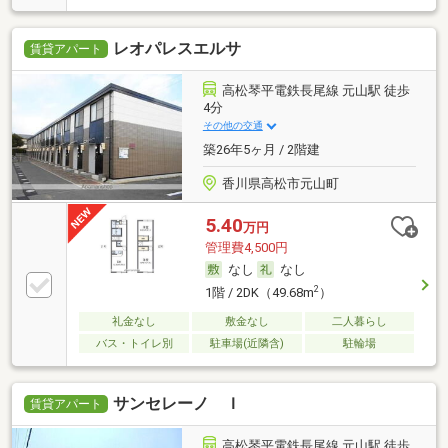
レオパレスエルサ
賃貸アパート
高松琴平電鉄長尾線 元山駅 徒歩
4分
その他の交通
築26年5ヶ月 / 2階建
香川県高松市元山町
5.40
万円
管理費4,500円
なし
なし
2
1階 / 2DK（49.68m
）
礼金なし
敷金なし
二人暮らし
バス・トイレ別
駐車場(近隣含)
駐輪場
サンセレーノ Ｉ
賃貸アパート
高松琴平電鉄長尾線 元山駅 徒歩