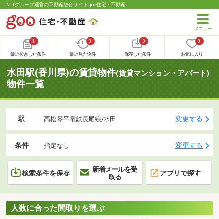
NTTグループ運営の不動産総合サイト goo住宅・不動産
1
0
0
0
最近検索した条件
最近見た物件
保存した条件
お気に入り
水田駅(香川県)の賃貸物件
(賃貸マンション・アパート)
物件一覧
駅
変更する
高松琴平電鉄長尾線/水田
条件
変更する
指定なし
新着メールを受
検索条件を保存
アプリで探す
取る
人数に合った間取りを選ぶ