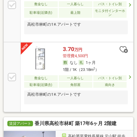
敷金なし
一人暮らし
バス・トイレ別
モニタ付インターホ
駐車場(近隣含)
最上階
ン
高松市林町の1Ｋアパートです
3.70
万円
管理費4,500円
なし
1ヶ月
2
1階 / 1K（23.18m
）
敷金なし
一人暮らし
バス・トイレ別
駐車場(近隣含)
角部屋
南向き
高松市林町の1Ｋアパートです
香川県高松市林町 築17年6ヶ月 2階建
賃貸アパート
高松琴平電鉄長尾線 元山駅 徒歩