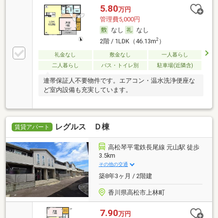
5.80
万円
管理費5,000円
なし
なし
2
2階 / 1LDK（46.13m
）
礼金なし
敷金なし
一人暮らし
二人暮らし
バス・トイレ別
駐車場(近隣含)
連帯保証人不要物件です。エアコン・温水洗浄便座な
ど室内設備も充実しています。
レグルス Ｄ棟
賃貸アパート
高松琴平電鉄長尾線 元山駅 徒歩
3.5km
その他の交通
築8年3ヶ月 / 2階建
香川県高松市上林町
7.90
万円