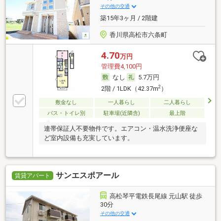
その他の交通
築15年3ヶ月 / 2階建
香川県高松市六条町
4.70
万円
管理費4,100円
なし
5.7万円
2
2階 / 1LDK（42.37m
）
敷金なし
一人暮らし
二人暮らし
バス・トイレ別
駐車場(近隣含)
最上階
連帯保証人不要物件です。エアコン・温水洗浄便座な
ど室内設備も充実しています。
サンエスポアール
賃貸アパート
高松琴平電鉄長尾線 元山駅 徒歩
30分
その他の交通