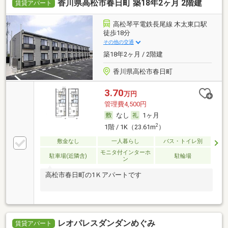
香川県高松市春日町 築18年2ヶ月 2階建
賃貸アパート
高松琴平電鉄長尾線 木太東口駅
徒歩18分
その他の交通
築18年2ヶ月 / 2階建
香川県高松市春日町
3.70
万円
管理費4,500円
なし
1ヶ月
2
1階 / 1K（23.61m
）
敷金なし
一人暮らし
バス・トイレ別
モニタ付インターホ
駐車場(近隣含)
駐輪場
ン
高松市春日町の1Ｋアパートです
レオパレスダンダンめぐみ
賃貸アパート