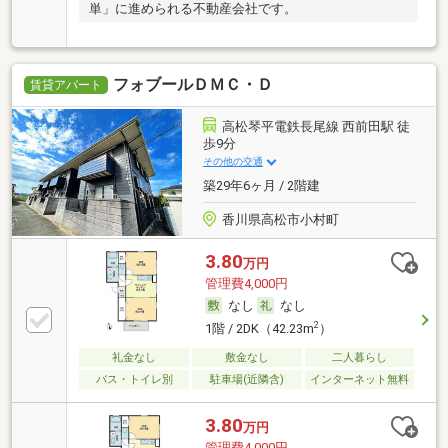
単」に進められる不動産会社です。
フォブールＤＭＣ・Ｄ
賃貸アパート
高松琴平電鉄長尾線 西前田駅 徒
歩9分
その他の交通
築29年6ヶ月 / 2階建
香川県高松市小村町
3.80
万円
管理費4,000円
なし
なし
2
1階 / 2DK（42.23m
）
礼金なし
敷金なし
二人暮らし
バス・トイレ別
駐車場(近隣含)
インターネット無料
3.80
万円
管理費4,000円