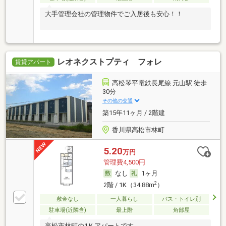
大手管理会社の管理物件でご入居後も安心！！
レオネクストプティ フォレ
賃貸アパート
高松琴平電鉄長尾線 元山駅 徒歩
30分
その他の交通
築15年11ヶ月 / 2階建
香川県高松市林町
5.20
万円
管理費4,500円
なし
1ヶ月
2
2階 / 1K（34.88m
）
敷金なし
一人暮らし
バス・トイレ別
駐車場(近隣含)
最上階
角部屋
高松市林町の1Ｋアパートです