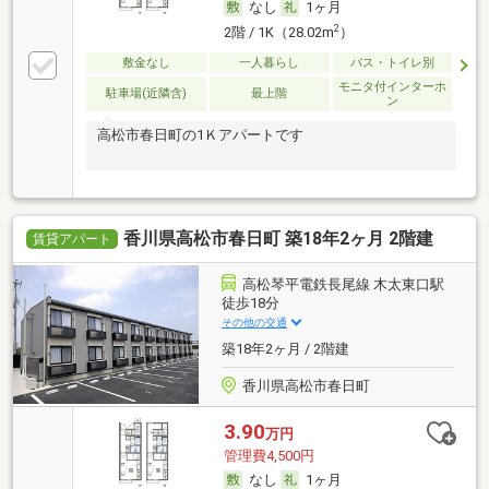
なし
1ヶ月
2
2階 / 1K（28.02m
）
敷金なし
一人暮らし
バス・トイレ別
モニタ付インターホ
駐車場(近隣含)
最上階
ン
高松市春日町の1Ｋアパートです
香川県高松市春日町 築18年2ヶ月 2階建
賃貸アパート
高松琴平電鉄長尾線 木太東口駅
徒歩18分
その他の交通
築18年2ヶ月 / 2階建
香川県高松市春日町
3.90
万円
管理費4,500円
なし
1ヶ月