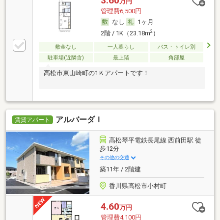
3.60
万円
管理費6,500円
なし
1ヶ月
2
2階 / 1K（23.18m
）
敷金なし
一人暮らし
バス・トイレ別
駐車場(近隣含)
最上階
角部屋
高松市東山崎町の1Ｋアパートです！
アルバーダＩ
賃貸アパート
高松琴平電鉄長尾線 西前田駅 徒
歩12分
その他の交通
築11年 / 2階建
香川県高松市小村町
4.60
万円
管理費4,100円