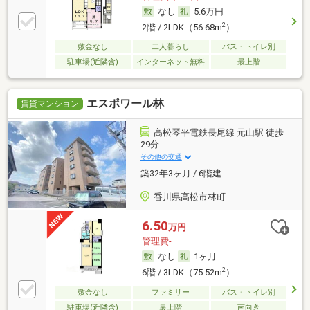
なし
5.6万円
2
2階 / 2LDK（56.68m
）
敷金なし
二人暮らし
バス・トイレ別
駐車場(近隣含)
インターネット無料
最上階
エスポワール林
賃貸マンション
高松琴平電鉄長尾線 元山駅 徒歩
29分
その他の交通
築32年3ヶ月 / 6階建
香川県高松市林町
6.50
万円
管理費-
なし
1ヶ月
2
6階 / 3LDK（75.52m
）
敷金なし
ファミリー
バス・トイレ別
駐車場(近隣含)
最上階
南向き