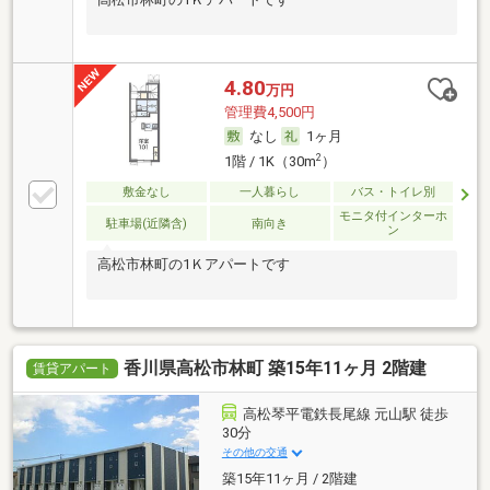
4.80
万円
管理費4,500円
なし
1ヶ月
2
1階 / 1K（30m
）
敷金なし
一人暮らし
バス・トイレ別
モニタ付インターホ
駐車場(近隣含)
南向き
ン
高松市林町の1Ｋアパートです
香川県高松市林町 築15年11ヶ月 2階建
賃貸アパート
高松琴平電鉄長尾線 元山駅 徒歩
30分
その他の交通
築15年11ヶ月 / 2階建