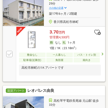
29分
その他の交通
築17年6ヶ月 / 2階建
香川県高松市林町
3.70
万円
管理費4,500円
なし
1ヶ月
2
1階 / 1K（23.18m
）
敷金なし
一人暮らし
バス・トイレ別
駐車場(近隣含)
角部屋
南向き
高松市林町の1Ｋアパートです
レオパレス由良
賃貸アパート
高松琴平電鉄長尾線 元山駅 徒歩
33分