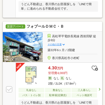
うどん不動産は、香川県のお部屋探しを 「LINEで簡
単」に進められる不動産会社です。
フォブールＤＭＣ・Ｂ
賃貸アパート
高松琴平電鉄長尾線 西前田駅 徒
歩9分
その他の交通
築32年6ヶ月 / 2階建
香川県高松市小村町
4.30
万円
管理費4,000円
なし
なし
2
2階 / 2LDK（57.8m
）
礼金なし
敷金なし
二人暮らし
バス・トイレ別
駐車場(近隣含)
ペット相談可
うどん不動産は、香川県のお部屋探しを 「LINEで簡