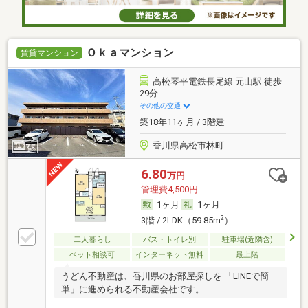
Ｏｋａマンション
賃貸マンション
高松琴平電鉄長尾線 元山駅 徒歩
29分
その他の交通
築18年11ヶ月 / 3階建
香川県高松市林町
6.80
万円
管理費4,500円
1ヶ月
1ヶ月
2
3階 / 2LDK（59.85m
）
二人暮らし
バス・トイレ別
駐車場(近隣含)
ペット相談可
インターネット無料
最上階
うどん不動産は、香川県のお部屋探しを 「LINEで簡
単」に進められる不動産会社です。