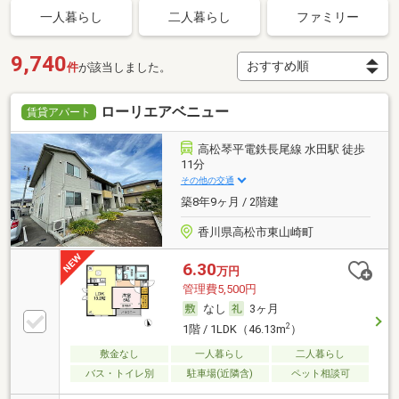
一人暮らし
二人暮らし
ファミリー
9,740
件
が該当しました。
ローリエアベニュー
賃貸アパート
高松琴平電鉄長尾線 水田駅 徒歩
11分
その他の交通
築8年9ヶ月 / 2階建
香川県高松市東山崎町
6.30
万円
管理費5,500円
なし
3ヶ月
2
1階 / 1LDK（46.13m
）
敷金なし
一人暮らし
二人暮らし
バス・トイレ別
駐車場(近隣含)
ペット相談可