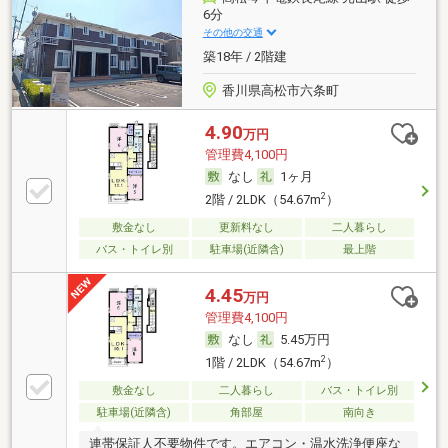
6分
その他の交通
築18年 / 2階建
香川県高松市六条町
4.90
万円
管理費4,100円
なし
1ヶ月
2
2階 / 2LDK（54.67m
）
敷金なし
更新料なし
二人暮らし
バス・トイレ別
駐車場(近隣含)
最上階
4.45
万円
管理費4,100円
なし
5.45万円
2
1階 / 2LDK（54.67m
）
敷金なし
二人暮らし
バス・トイレ別
駐車場(近隣含)
角部屋
南向き
連帯保証人不要物件です。エアコン・温水洗浄便座な