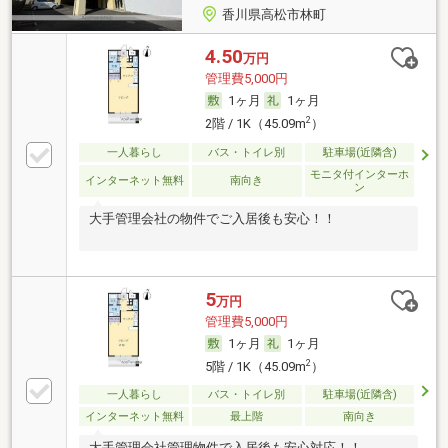
香川県高松市林町
4.50
万円
管理費5,000円
1ヶ月
1ヶ月
2
2階 / 1K（45.09m
）
一人暮らし
バス・トイレ別
駐車場(近隣含)
モニタ付インターホ
インターネット無料
南向き
ン
大手管理会社の物件でご入居後も安心！！
5
万円
管理費5,000円
1ヶ月
1ヶ月
2
5階 / 1K（45.09m
）
一人暮らし
バス・トイレ別
駐車場(近隣含)
インターネット無料
最上階
南向き
大手管理会社管理物件で入居後も安心対応！！