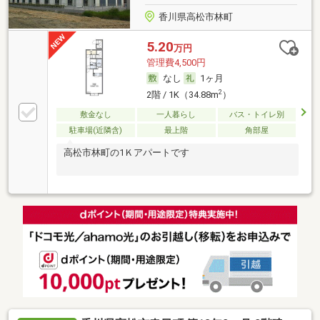
香川県高松市林町
5.20
万円
管理費4,500円
なし
1ヶ月
2
2階 / 1K（34.88m
）
敷金なし
一人暮らし
バス・トイレ別
駐車場(近隣含)
最上階
角部屋
高松市林町の1Ｋアパートです