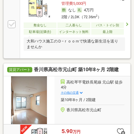
管理費5,000円
なし
4万円
2
2階 / 2LDK（72.36m
）
敷金なし
二人暮らし
バス・トイレ別
駐車場(近隣含)
インターネット無料
最上階
大和ハウス施工のＤ−ｒｏｏｍで快適な新生活を送り
ませんか
香川県高松市元山町 築10年8ヶ月 2階建
賃貸アパート
高松琴平電鉄長尾線 元山駅 徒歩
4分
その他の交通
築10年8ヶ月 / 2階建
香川県高松市元山町
5.90
万円