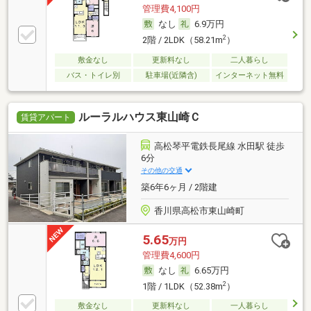
管理費4,100円
なし
6.9万円
2
2階 / 2LDK（58.21m
）
敷金なし
更新料なし
二人暮らし
バス・トイレ別
駐車場(近隣含)
インターネット無料
ルーラルハウス東山崎Ｃ
賃貸アパート
高松琴平電鉄長尾線 水田駅 徒歩
6分
その他の交通
築6年6ヶ月 / 2階建
香川県高松市東山崎町
5.65
万円
管理費4,600円
なし
6.65万円
2
1階 / 1LDK（52.38m
）
敷金なし
更新料なし
一人暮らし