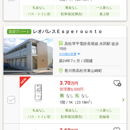
礼金なし
敷金なし
一人暮らし
バス・トイレ別
駐車場(近隣含)
最上階
レオパレスＥｓｐｅｒｏｕｎｔｏ
賃貸アパート
高松琴平電鉄長尾線 水田駅 徒歩
10分
その他の交通
築24年7ヶ月 / 2階建
香川県高松市東山崎町
3.70
万円
管理費6,500円
なし
なし
2
1階 / 1K（23.18m
）
礼金なし
敷金なし
一人暮らし
バス・トイレ別
駐車場(近隣含)
駐輪場