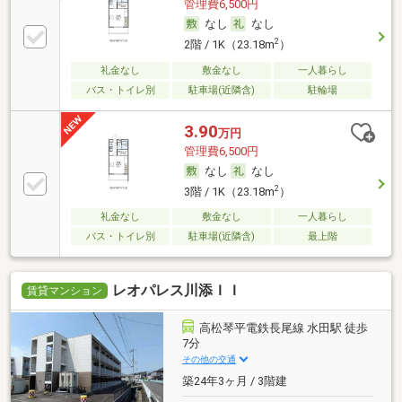
管理費6,500円
なし
なし
2
2階 / 1K（23.18m
）
礼金なし
敷金なし
一人暮らし
バス・トイレ別
駐車場(近隣含)
駐輪場
3.90
万円
管理費6,500円
なし
なし
2
3階 / 1K（23.18m
）
礼金なし
敷金なし
一人暮らし
バス・トイレ別
駐車場(近隣含)
最上階
レオパレス川添ＩＩ
賃貸マンション
高松琴平電鉄長尾線 水田駅 徒歩
7分
その他の交通
築24年3ヶ月 / 3階建