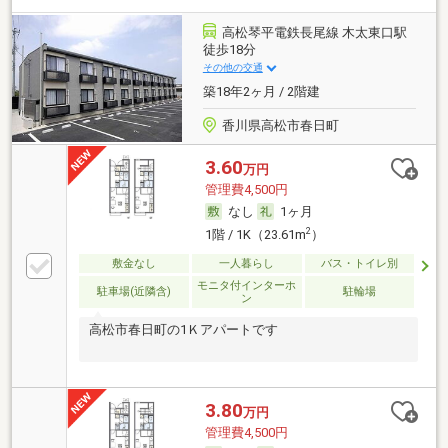
高松琴平電鉄長尾線 木太東口駅
徒歩18分
その他の交通
築18年2ヶ月 / 2階建
香川県高松市春日町
3.60
万円
管理費4,500円
なし
1ヶ月
2
1階 / 1K（23.61m
）
敷金なし
一人暮らし
バス・トイレ別
モニタ付インターホ
駐車場(近隣含)
駐輪場
ン
高松市春日町の1Ｋアパートです
3.80
万円
管理費4,500円