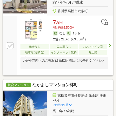
築12年3ヶ月 / 2階建
香川県高松市六条町
7
万円
管理費5,500円
なし
1ヶ月
2
2階 / 2LDK（63.35m
）
敷金なし
二人暮らし
バス・トイレ別
駐車場(近隣含)
インターネット無料
最上階
♪高松市内へのご転勤は高松駅前店にお任せください♪
なかよしマンション林町
賃貸マンション
高松琴平電鉄長尾線 元山駅 徒歩
24分
その他の交通
築19年 / 5階建