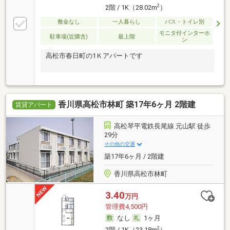
2
2階 / 1K（28.02m
）
敷金なし
一人暮らし
バス・トイレ別
モニタ付インターホ
駐車場(近隣含)
最上階
ン
高松市春日町の1Ｋアパートです
香川県高松市林町 築17年6ヶ月 2階建
賃貸アパート
高松琴平電鉄長尾線 元山駅 徒歩
29分
その他の交通
築17年6ヶ月 / 2階建
香川県高松市林町
3.40
万円
管理費4,500円
なし
1ヶ月
2
2階 / 1K（23.18m
）