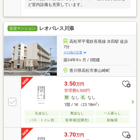
ど室内設備も充実しています。
レオパレス川添
賃貸マンション
高松琴平電鉄長尾線 水田駅 徒歩
7分
その他の交通
築24年9ヶ月 / 3階建
香川県高松市東山崎町
3.50
万円
管理費6,500円
なし
なし
2
1階 / 1K（23.18m
）
礼金なし
敷金なし
一人暮らし
バス・トイレ別
駐車場(近隣含)
駐輪場
3.70
万円