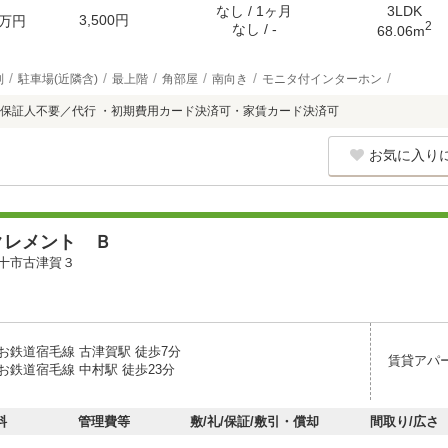
なし / 1ヶ月
3LDK
3,500円
万円
2
なし / -
68.06m
別
駐車場(近隣含)
最上階
角部屋
南向き
モニタ付インターホン
保証人不要／代行 ・初期費用カード決済可・家賃カード決済可
お気に入り
クレメント Ｂ
十市古津賀３
お鉄道宿毛線 古津賀駅 徒歩7分
賃貸アパ
お鉄道宿毛線 中村駅 徒歩23分
料
管理費等
敷/礼/保証/敷引・償却
間取り/広さ