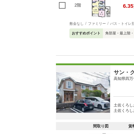
2階
6.35
敷金なし
ファミリー
バス・トイレ
おすすめポイント
角部屋・最上階・
サン・
高知県四万
土佐くろし
土佐くろし
間取り図
賃