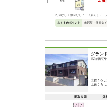
1階
4.80
礼金なし
敷金なし
一人暮らし
二
おすすめポイント
角部屋・外観タイ
グラン
高知県四万
土佐くろし
土佐くろし
間取り図
賃