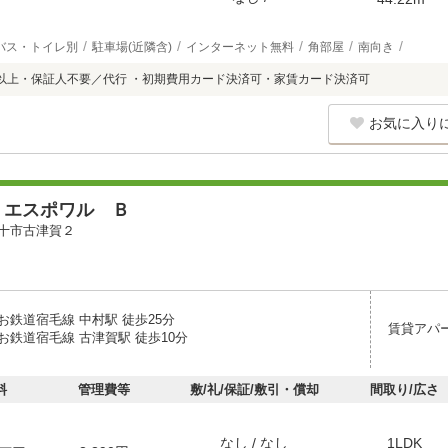
バス・トイレ別
駐車場(近隣含)
インターネット無料
角部屋
南向き
以上・保証人不要／代行 ・初期費用カード決済可・家賃カード決済可
お気に入り
・エスポワル Ｂ
十市古津賀２
お鉄道宿毛線 中村駅 徒歩25分
賃貸アパ
お鉄道宿毛線 古津賀駅 徒歩10分
料
管理費等
敷/礼/保証/敷引・償却
間取り/広さ
なし / なし
1LDK