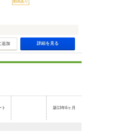
動画あり
詳細を見る
に追加
ート
築13年6ヶ月