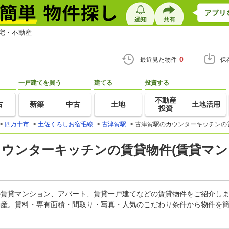
住宅・不動産
0
最近見た物件
保
一戸建てを買う
建てる
投資する
不動産
古
新築
中古
土地
土地活用
投資
>
四万十市
>
土佐くろしお宿毛線
>
古津賀駅
>
古津賀駅のカウンターキッチンの
カウンターキッチンの賃貸物件(賃貸マン
ンの賃貸マンション、アパート、賃貸一戸建てなどの賃貸物件をご紹介し
動産。賃料・専有面積・間取り・写真・人気のこだわり条件から物件を簡