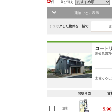
5
件
並び替え
建物ごとに表示
チェックした物件を一括で
コート
高知県四万
土佐くろし
間取り図
賃
1階
5.90