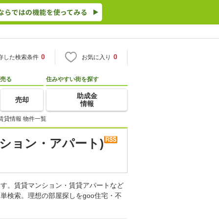
0
0
存した検索条件
お気に入り
売る
住みやすい街を探す
助成金
売却
情報
賃貸情報 物件一覧
ション・アパート)
ます。賃貸マンション・賃貸アパートなど
単検索。理想の部屋探しをgoo住宅・不