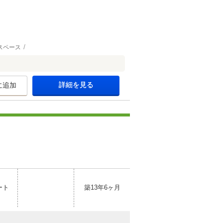
スペース
詳細を見る
に追加
ート
築13年6ヶ月