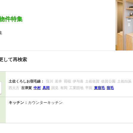
物件特集
集
更して再検索
土佐くろしお宿毛線：
窪川
若井
荷稲
伊与喜
土佐佐賀
佐賀公園
土佐白浜
西大方
古津賀
中村
具同
国見
有岡
工業団地
平田
東宿毛
宿毛
キッチン：
カウンターキッチン