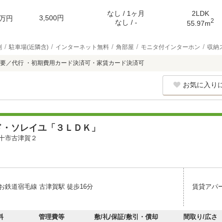
なし / 1ヶ月
2LDK
3,500円
万円
2
なし / -
55.97m
別
駐車場(近隣含)
インターネット無料
角部屋
モニタ付インターホン
収納
要／代行 ・初期費用カード決済可・家賃カード決済可
お気に入り
ド・ソレイユ「３ＬＤＫ」
十市古津賀２
お鉄道宿毛線 古津賀駅 徒歩16分
賃貸アパ
料
管理費等
敷/礼/保証/敷引・償却
間取り/広さ