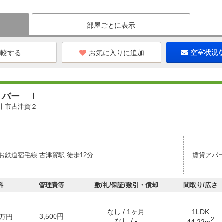
部屋ごとに表示
お気に入りに追加
空室状況
リバー Ｉ
十市古津賀２
お鉄道宿毛線 古津賀駅 徒歩12分
賃貸アパ
料
管理費等
敷/礼/保証/敷引・償却
間取り/広さ
なし / 1ヶ月
1LDK
3,500円
万円
2
なし / -
44.22m