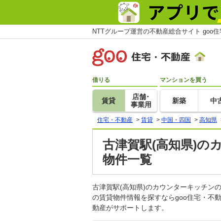
NTTグループ運営の不動産総合サイト goo
借りる
マンションを買う
店舗･
賃貸
新築
中
事業用
住宅・不動産
>
賃貸
>
中国・四国
>
高知県
古津賀駅(高知県)の
物件一覧
古津賀駅(高知県)のカウンターキッチ
の賃貸物件情報を探すならgoo住宅・不
動産がサポートします。