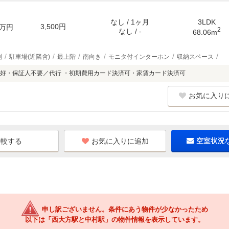
なし / 1ヶ月
3LDK
3,500円
万円
2
なし / -
68.06m
別
駐車場(近隣含)
最上階
南向き
モニタ付インターホン
収納スペース
好・保証人不要／代行 ・初期費用カード決済可・家賃カード決済可
お気に入り
お気に入りに追加
空室状況
申し訳ございません。条件にあう物件が少なかったため
以下は「西大方駅と中村駅」の物件情報を表示しています。