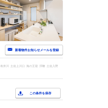
有井川
土佐上川口
海の王迎
浮鞭
土佐入野
この条件を保存