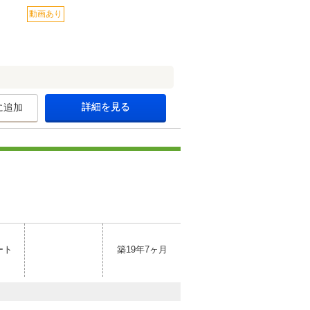
動画あり
詳細を見る
に追加
ート
築19年7ヶ月