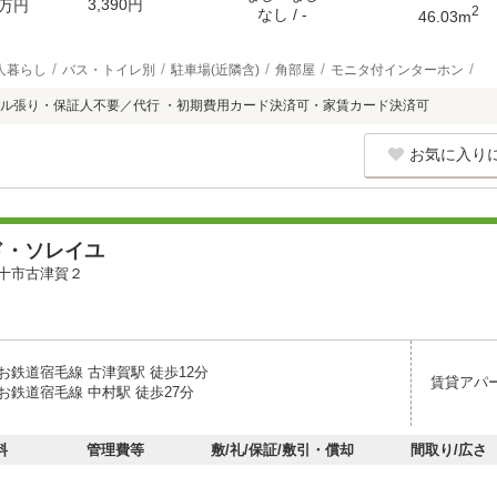
3,390円
万円
2
なし / -
46.03m
人暮らし
バス・トイレ別
駐車場(近隣含)
角部屋
モニタ付インターホン
ル張り・保証人不要／代行 ・初期費用カード決済可・家賃カード決済可
お気に入り
ド・ソレイユ
十市古津賀２
お鉄道宿毛線 古津賀駅 徒歩12分
賃貸アパ
お鉄道宿毛線 中村駅 徒歩27分
料
管理費等
敷/礼/保証/敷引・償却
間取り/広さ