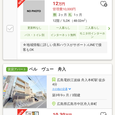
12
万円
管理費10,000円
2ヶ月
1ヶ月
2
12階 / 1LDK（48.02m
）
更新料なし
一人暮らし
二人暮らし
モニタ付インターホ
バス・トイレ別
インターネット無料
ン
☆地域情報に詳しい良和ハウスがサポート♪LINEで接
客もOK
ベル ヴュー 舟入
賃貸アパート
広島電鉄江波線 舟入本町駅 徒歩
4分
その他の交通
築3年9ヶ月 / 3階建
広島県広島市中区舟入幸町
10.30