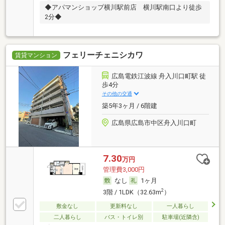
◆アパマンショップ横川駅前店 横川駅南口より徒歩
2分◆
フェリーチェニシカワ
賃貸マンション
広島電鉄江波線 舟入川口町駅 徒
歩4分
その他の交通
築5年3ヶ月 / 6階建
広島県広島市中区舟入川口町
7.30
万円
管理費3,000円
なし
1ヶ月
2
3階 / 1LDK（32.63m
）
敷金なし
更新料なし
一人暮らし
二人暮らし
バス・トイレ別
駐車場(近隣含)