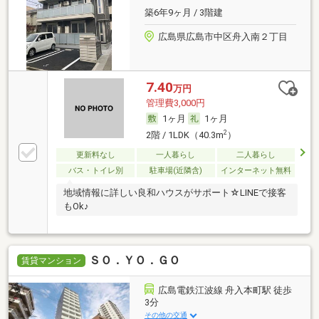
築6年9ヶ月 / 3階建
広島県広島市中区舟入南２丁目
7.40
万円
管理費3,000円
1ヶ月
1ヶ月
2
2階 / 1LDK（40.3m
）
更新料なし
一人暮らし
二人暮らし
バス・トイレ別
駐車場(近隣含)
インターネット無料
地域情報に詳しい良和ハウスがサポート☆LINEで接客
もOk♪
ＳＯ．ＹＯ．ＧＯ
賃貸マンション
広島電鉄江波線 舟入本町駅 徒歩
3分
その他の交通