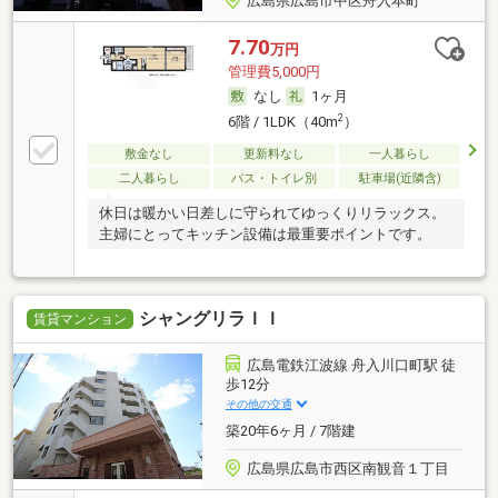
広島県広島市中区舟入本町
7.70
万円
管理費5,000円
なし
1ヶ月
2
6階 / 1LDK（40m
）
敷金なし
更新料なし
一人暮らし
二人暮らし
バス・トイレ別
駐車場(近隣含)
休日は暖かい日差しに守られてゆっくりリラックス。
主婦にとってキッチン設備は最重要ポイントです。
シャングリラＩＩ
賃貸マンション
広島電鉄江波線 舟入川口町駅 徒
歩12分
その他の交通
築20年6ヶ月 / 7階建
広島県広島市西区南観音１丁目