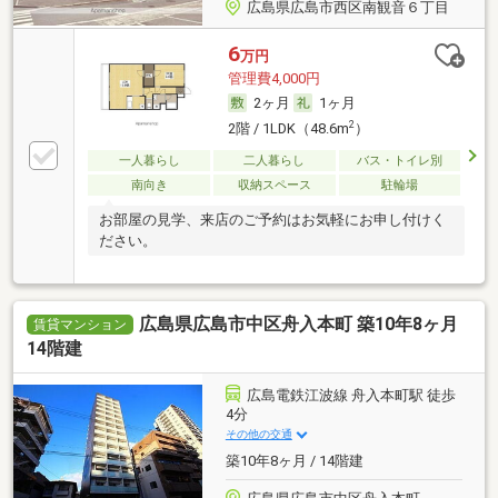
広島県広島市西区南観音６丁目
6
万円
管理費4,000円
2ヶ月
1ヶ月
2
2階 / 1LDK（48.6m
）
一人暮らし
二人暮らし
バス・トイレ別
南向き
収納スペース
駐輪場
お部屋の見学、来店のご予約はお気軽にお申し付けく
ださい。
広島県広島市中区舟入本町 築10年8ヶ月
賃貸マンション
14階建
広島電鉄江波線 舟入本町駅 徒歩
4分
その他の交通
築10年8ヶ月 / 14階建