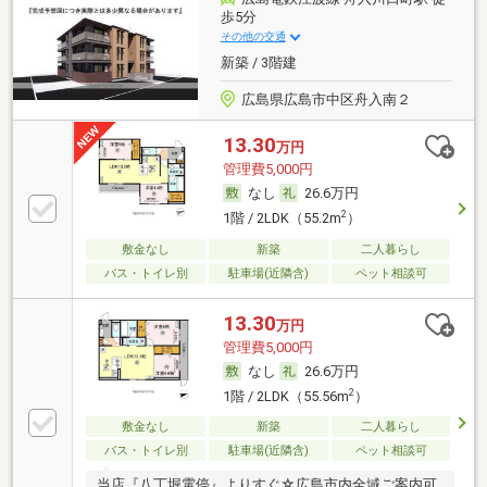
歩5分
その他の交通
新築 / 3階建
広島県広島市中区舟入南２
13.30
万円
管理費5,000円
なし
26.6万円
2
1階 / 2LDK（55.2m
）
敷金なし
新築
二人暮らし
バス・トイレ別
駐車場(近隣含)
ペット相談可
13.30
万円
管理費5,000円
なし
26.6万円
2
1階 / 2LDK（55.56m
）
敷金なし
新築
二人暮らし
バス・トイレ別
駐車場(近隣含)
ペット相談可
当店『八丁堀電停』よりすぐ☆広島市内全域ご案内可