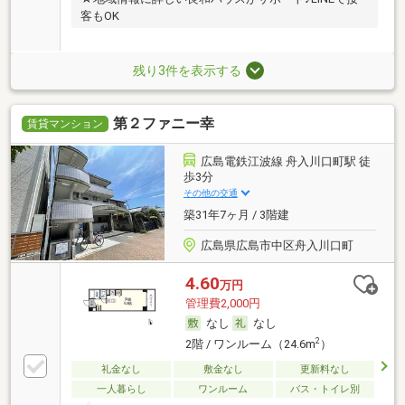
客もOK
残り3件を表示する
第２ファニー幸
賃貸マンション
広島電鉄江波線 舟入川口町駅 徒
歩3分
その他の交通
築31年7ヶ月 / 3階建
広島県広島市中区舟入川口町
4.60
万円
管理費2,000円
なし
なし
2
2階 / ワンルーム（24.6m
）
礼金なし
敷金なし
更新料なし
一人暮らし
ワンルーム
バス・トイレ別