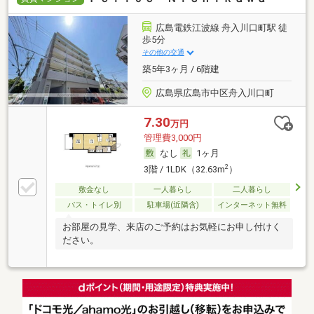
広島電鉄江波線 舟入川口町駅 徒
歩5分
その他の交通
築5年3ヶ月 / 6階建
広島県広島市中区舟入川口町
7.30
万円
管理費3,000円
なし
1ヶ月
2
3階 / 1LDK（32.63m
）
敷金なし
一人暮らし
二人暮らし
バス・トイレ別
駐車場(近隣含)
インターネット無料
お部屋の見学、来店のご予約はお気軽にお申し付けく
ださい。