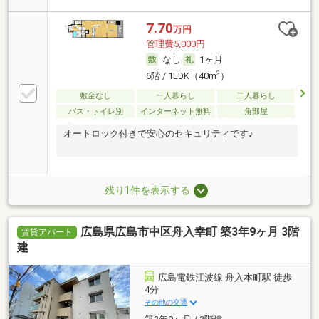
7.70
万円
管理費5,000円
なし
1ヶ月
2
6階 / 1LDK（40m
）
敷金なし
一人暮らし
二人暮らし
バス・トイレ別
インターネット無料
角部屋
オートロック付きで安心のセキュリティです♪
残り1件を表示する
広島県広島市中区舟入幸町 築3年9ヶ月 3階
賃貸アパート
建
広島電鉄江波線 舟入本町駅 徒歩
4分
その他の交通