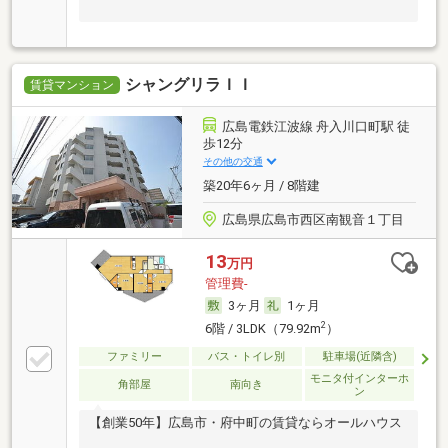
シャングリラＩＩ
賃貸マンション
広島電鉄江波線 舟入川口町駅 徒
歩12分
その他の交通
築20年6ヶ月 / 8階建
広島県広島市西区南観音１丁目
13
万円
管理費-
3ヶ月
1ヶ月
2
6階 / 3LDK（79.92m
）
ファミリー
バス・トイレ別
駐車場(近隣含)
モニタ付インターホ
角部屋
南向き
ン
【創業50年】広島市・府中町の賃貸ならオールハウス