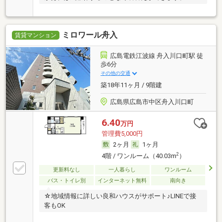
ミロワール舟入
賃貸マンション
広島電鉄江波線 舟入川口町駅 徒
歩6分
その他の交通
築18年11ヶ月 / 9階建
広島県広島市中区舟入川口町
6.40
万円
管理費5,000円
2ヶ月
1ヶ月
2
4階 / ワンルーム（40.03m
）
更新料なし
一人暮らし
ワンルーム
バス・トイレ別
インターネット無料
南向き
☆地域情報に詳しい良和ハウスがサポート♪LINEで接
客もOK