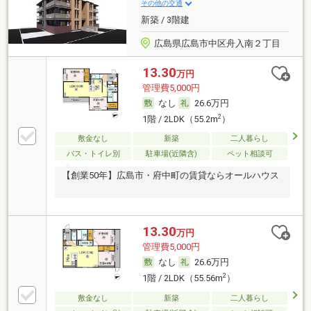
その他の交通
新築 / 3階建
広島県広島市中区舟入南２丁目
13.30
万円
管理費5,000円
なし
26.6万円
2
1階 / 2LDK（55.2m
）
敷金なし
新築
二人暮らし
バス・トイレ別
駐車場(近隣含)
ペット相談可
【創業50年】広島市・府中町の賃貸ならオールハウス
13.30
万円
管理費5,000円
なし
26.6万円
2
1階 / 2LDK（55.56m
）
敷金なし
新築
二人暮らし