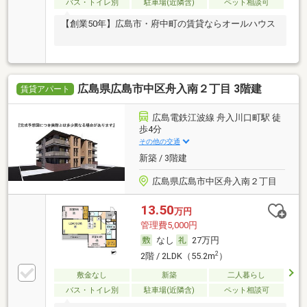
バス・トイレ別
駐車場(近隣含)
ペット相談可
【創業50年】広島市・府中町の賃貸ならオールハウス
広島県広島市中区舟入南２丁目 3階建
賃貸アパート
広島電鉄江波線 舟入川口町駅 徒
歩4分
その他の交通
新築 / 3階建
広島県広島市中区舟入南２丁目
13.50
万円
管理費5,000円
なし
27万円
2
2階 / 2LDK（55.2m
）
敷金なし
新築
二人暮らし
バス・トイレ別
駐車場(近隣含)
ペット相談可