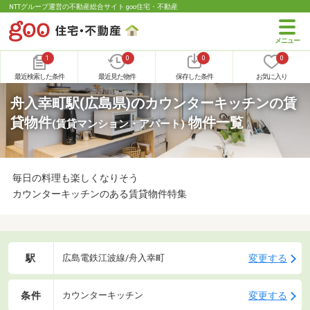
NTTグループ運営の不動産総合サイト goo住宅・不動産
1
0
0
0
最近検索した条件
最近見た物件
保存した条件
お気に入り
舟入幸町駅(広島県)のカウンターキッチンの賃
貸物件
物件一覧
(賃貸マンション・アパート)
毎日の料理も楽しくなりそう
カウンターキッチンのある賃貸物件特集
駅
変更する
広島電鉄江波線/舟入幸町
条件
変更する
カウンターキッチン