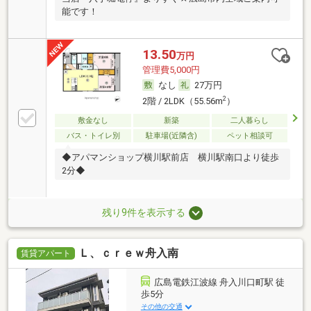
能です！
13.50
万円
管理費5,000円
なし
27万円
2
2階 / 2LDK（55.56m
）
敷金なし
新築
二人暮らし
バス・トイレ別
駐車場(近隣含)
ペット相談可
◆アパマンショップ横川駅前店 横川駅南口より徒歩
2分◆
残り9件を表示する
Ｌ、ｃｒｅｗ舟入南
賃貸アパート
広島電鉄江波線 舟入川口町駅 徒
歩5分
その他の交通