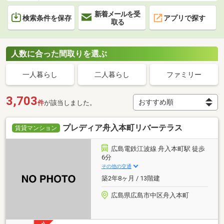
新着メールを受
検索条件を保存
アプリで探す
取る
人数に合った間取りを選ぶ
一人暮らし
二人暮らし
ファミリー
3,703
件
が該当しました。
プレディア舟入本町リバーテラス
賃貸マンション
広島電鉄江波線 舟入本町駅 徒歩
6分
その他の交通
築2年8ヶ月 / 13階建
広島県広島市中区舟入本町