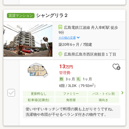
シャングリラ２
賃貸マンション
広島電鉄江波線 舟入幸町駅 徒歩
9分
その他の交通
築20年6ヶ月 / 7階建
広島県広島市西区南観音１丁目
13
万円
管理費-
3ヶ月
1ヶ月
2
6階 / 3LDK（79.92m
）
更新料なし
ファミリー
バス・トイレ別
駐車場(近隣含)
角部屋
南向き
使いやすいキッチンで料理の腕も上がりそうですね。
洗濯物や布団が干せるベランダ付きの物件です。