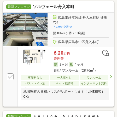
ソルヴェール舟入本町
賃貸マンション
広島電鉄江波線 舟入本町駅 徒歩
2分
その他の交通
築18年2ヶ月 / 10階建
広島県広島市中区舟入本町
6.20
万円
管理費-
2ヶ月
1ヶ月
2
3階 / ワンルーム（28.76m
）
更新料なし
一人暮らし
ワンルーム
バス・トイレ別
ペット相談可
インターネット無料
地域密着の良和ハウスがサポートします！LINE相談も
OK♪
Ｆｅｌｉｃｅ Ｎｉｓｈｉｋａｗａ
賃貸マンション