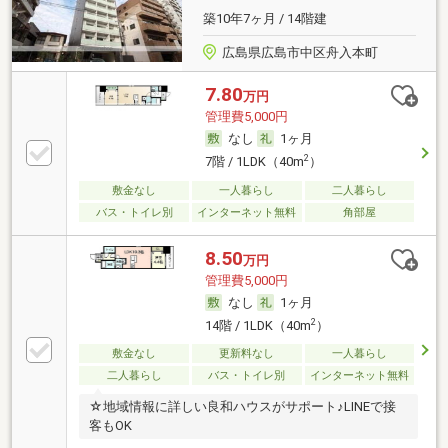
築10年7ヶ月 / 14階建
広島県広島市中区舟入本町
7.80
万円
管理費5,000円
なし
1ヶ月
2
7階 / 1LDK（40m
）
敷金なし
一人暮らし
二人暮らし
バス・トイレ別
インターネット無料
角部屋
8.50
万円
管理費5,000円
なし
1ヶ月
2
14階 / 1LDK（40m
）
敷金なし
更新料なし
一人暮らし
二人暮らし
バス・トイレ別
インターネット無料
☆地域情報に詳しい良和ハウスがサポート♪LINEで接
客もOK