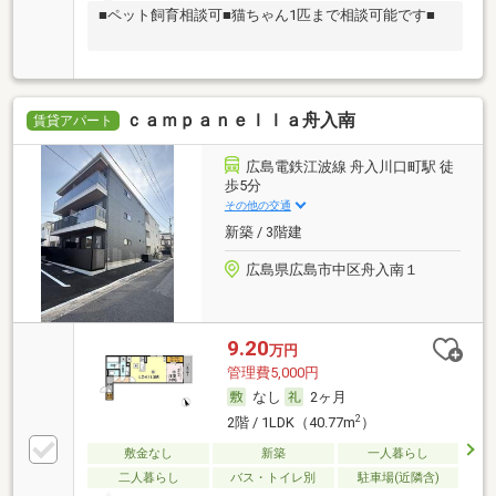
■ペット飼育相談可■猫ちゃん1匹まで相談可能です■
ｃａｍｐａｎｅｌｌａ舟入南
賃貸アパート
広島電鉄江波線 舟入川口町駅 徒
歩5分
その他の交通
新築 / 3階建
広島県広島市中区舟入南１
9.20
万円
管理費5,000円
なし
2ヶ月
2
2階 / 1LDK（40.77m
）
敷金なし
新築
一人暮らし
二人暮らし
バス・トイレ別
駐車場(近隣含)