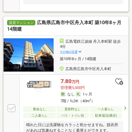
広島県広島市中区舟入本町 築10年8ヶ月
賃貸マンション
14階建
広島電鉄江波線 舟入本町駅 徒歩
4分
その他の交通
築10年8ヶ月 / 14階建
広島県広島市中区舟入本町
7.80
万円
管理費5,000円
なし
1ヶ月
2
7階 / 1LDK（40m
）
敷金なし
更新料なし
一人暮らし
二人暮らし
バス・トイレ別
駐車場(近隣含)
晴れた日には洗濯物をカラッと乾かせますね。脱衣所
があれば気兼ねすることなく着替えができます。