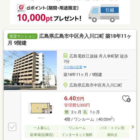
広島県広島市中区舟入川口町 築18年11ヶ
賃貸マンション
月 9階建
広島電鉄江波線 舟入幸町駅 徒歩
7分
その他の交通
築18年11ヶ月 / 9階建
広島県広島市中区舟入川口町
6.40
万円
管理費5,000円
2ヶ月
1ヶ月
2
4階 / ワンルーム（40.03m
）
一人暮らし
ワンルーム
バス・トイレ別
駐車場(近隣含)
インターネット無料
南向き