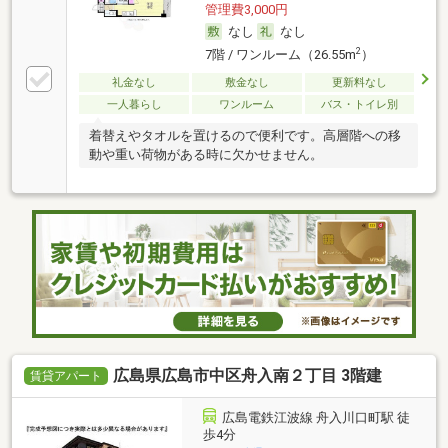
管理費3,000円
なし
なし
2
7階 / ワンルーム（26.55m
）
礼金なし
敷金なし
更新料なし
一人暮らし
ワンルーム
バス・トイレ別
着替えやタオルを置けるので便利です。高層階への移
動や重い荷物がある時に欠かせません。
広島県広島市中区舟入南２丁目 3階建
賃貸アパート
広島電鉄江波線 舟入川口町駅 徒
歩4分