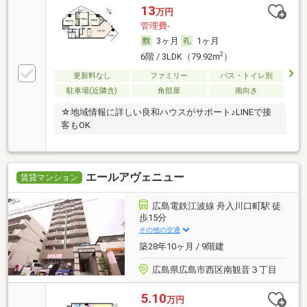
13
万円
管理費-
3ヶ月
1ヶ月
2
6階 / 3LDK（79.92m
）
更新料なし
ファミリー
バス・トイレ別
駐車場(近隣含)
角部屋
南向き
☆地域情報に詳しい良和ハウスがサポート♪LINEで接
客もOK
エールアヴェニュー
賃貸マンション
広島電鉄江波線 舟入川口町駅 徒
歩15分
その他の交通
築28年10ヶ月 / 9階建
広島県広島市西区南観音３丁目
5.10
万円