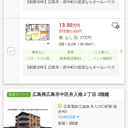
【創業50年】広島市・府中町の賃貸ならオールハウス
13.50
万円
管理費5,000円
なし
27万円
2
2階 / 2LDK（55.56m
）
敷金なし
新築
二人暮らし
バス・トイレ別
駐車場(近隣含)
ペット相談可
【創業50年】広島市・府中町の賃貸ならオールハウス
広島県広島市中区舟入南２丁目 3階建
賃貸アパート
広島電鉄江波線 舟入川口町駅 徒
歩4分
その他の交通
新築 / 3階建