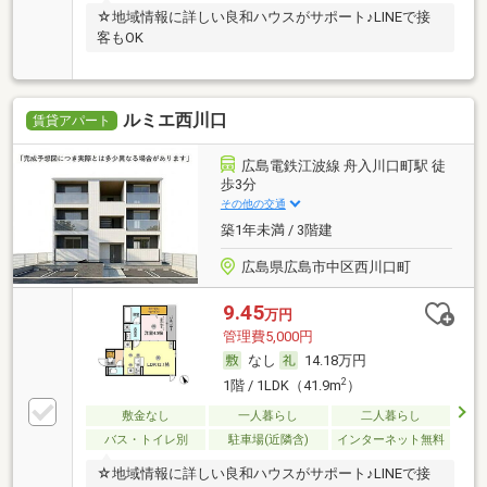
☆地域情報に詳しい良和ハウスがサポート♪LINEで接
客もOK
ルミエ西川口
賃貸アパート
広島電鉄江波線 舟入川口町駅 徒
歩3分
その他の交通
築1年未満 / 3階建
広島県広島市中区西川口町
9.45
万円
管理費5,000円
なし
14.18万円
2
1階 / 1LDK（41.9m
）
敷金なし
一人暮らし
二人暮らし
バス・トイレ別
駐車場(近隣含)
インターネット無料
☆地域情報に詳しい良和ハウスがサポート♪LINEで接