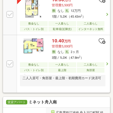
万円
管理費5,500円
なし
12万円
2
1階 / 1LDK（45.43m
）
敷金なし
一人暮らし
二人暮らし
バス・トイレ別
駐車場(近隣含)
インターネット無料
10.40
万円
管理費5,000円
なし
2ヶ月
2
3階 / 1LDK（47.8m
）
敷金なし
一人暮らし
二人暮らし
バス・トイレ別
最上階
角部屋
二人入居可・角部屋・最上階・初期費用カード決済可
ミネット舟入南
賃貸アパート
広島電鉄江波線 舟入川口町駅 徒