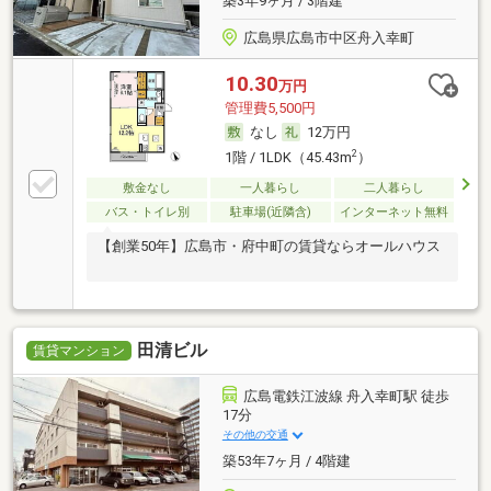
築3年9ヶ月 / 3階建
広島県広島市中区舟入幸町
10.30
万円
管理費5,500円
なし
12万円
2
1階 / 1LDK（45.43m
）
敷金なし
一人暮らし
二人暮らし
バス・トイレ別
駐車場(近隣含)
インターネット無料
【創業50年】広島市・府中町の賃貸ならオールハウス
田清ビル
賃貸マンション
広島電鉄江波線 舟入幸町駅 徒歩
17分
その他の交通
築53年7ヶ月 / 4階建