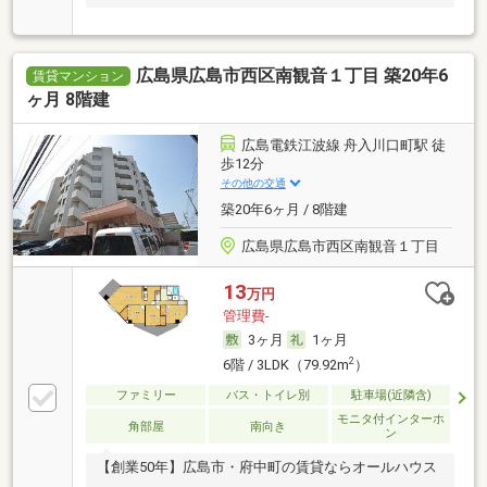
広島県広島市西区南観音１丁目 築20年6
賃貸マンション
ヶ月 8階建
広島電鉄江波線 舟入川口町駅 徒
歩12分
その他の交通
築20年6ヶ月 / 8階建
広島県広島市西区南観音１丁目
13
万円
管理費-
3ヶ月
1ヶ月
2
6階 / 3LDK（79.92m
）
ファミリー
バス・トイレ別
駐車場(近隣含)
モニタ付インターホ
角部屋
南向き
ン
【創業50年】広島市・府中町の賃貸ならオールハウス