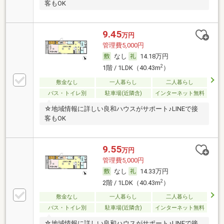
客もOK
9.45
万円
管理費5,000円
なし
14.18万円
2
1階 / 1LDK（40.43m
）
敷金なし
一人暮らし
二人暮らし
バス・トイレ別
駐車場(近隣含)
インターネット無料
☆地域情報に詳しい良和ハウスがサポート♪LINEで接
客もOK
9.55
万円
管理費5,000円
なし
14.33万円
2
2階 / 1LDK（40.43m
）
敷金なし
一人暮らし
二人暮らし
バス・トイレ別
駐車場(近隣含)
インターネット無料
☆地域情報に詳しい良和ハウスがサポート♪LINEで接