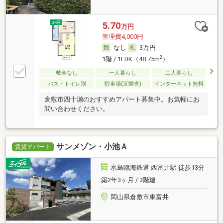
5.70
万円
管理費4,000円
なし
3万円
2
1階 / 1LDK（48.75m
）
敷金なし
一人暮らし
二人暮らし
バス・トイレ別
駐車場(近隣含)
インターネット無料
倉敷市四十瀬のおすすめアパート募集中。お気軽にお
問い合わせください。
サンメゾン・小池Ａ
賃貸アパート
水島臨海鉄道 西富井駅 徒歩13分
築2年3ヶ月 / 3階建
岡山県倉敷市東富井