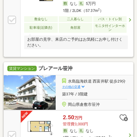
なし
5万円
2
1階 / 2LDK（57.37m
）
敷金なし
二人暮らし
バス・トイレ別
モニタ付インターホ
駐車場(近隣含)
角部屋
ン
お部屋の見学、来店のご予約はお気軽にお申し付けく
ださい。
プレアール笹沖
賃貸マンション
水島臨海鉄道 西富井駅 徒歩29分
その他の交通
築37年 / 3階建
岡山県倉敷市笹沖
2.50
万円
管理費3,000円
なし
なし
2