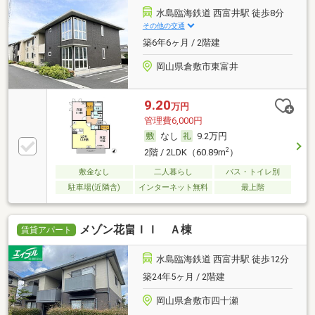
水島臨海鉄道 西富井駅 徒歩8分
その他の交通
築6年6ヶ月 / 2階建
岡山県倉敷市東富井
9.20
万円
管理費6,000円
なし
9.2万円
2
2階 / 2LDK（60.89m
）
敷金なし
二人暮らし
バス・トイレ別
駐車場(近隣含)
インターネット無料
最上階
メゾン花畠ＩＩ Ａ棟
賃貸アパート
水島臨海鉄道 西富井駅 徒歩12分
築24年5ヶ月 / 2階建
岡山県倉敷市四十瀬