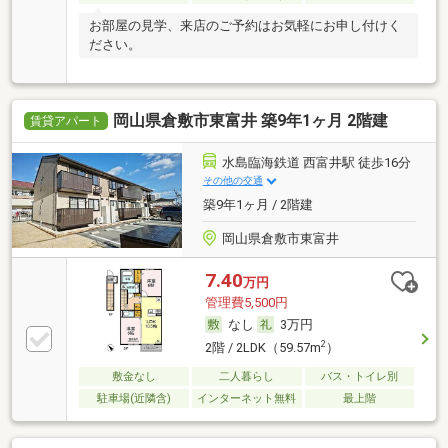
お部屋の見学、来店のご予約はお気軽にお申し付けく
ださい。
岡山県倉敷市東富井 築9年1ヶ月 2階建
賃貸アパート
水島臨海鉄道 西富井駅 徒歩16分
その他の交通
築9年1ヶ月 / 2階建
岡山県倉敷市東富井
7.40
万円
管理費5,500円
なし
3万円
2
2階 / 2LDK（59.57m
）
敷金なし
二人暮らし
バス・トイレ別
駐車場(近隣含)
インターネット無料
最上階