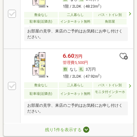
2
1階 / 2LDK（48.23m
）
敷金なし
二人暮らし
バス・トイレ別
駐車場(近隣含)
インターネット無料
角部屋
お部屋の見学、来店のご予約はお気軽にお申し付けく
ださい。
6.60
万円
管理費5,500円
なし
3万円
2
1階 / 2LDK（47.92m
）
敷金なし
二人暮らし
バス・トイレ別
モニタ付インターホ
駐車場(近隣含)
インターネット無料
ン
お部屋の見学、来店のご予約はお気軽にお申し付けく
ださい。
残り1件を表示する