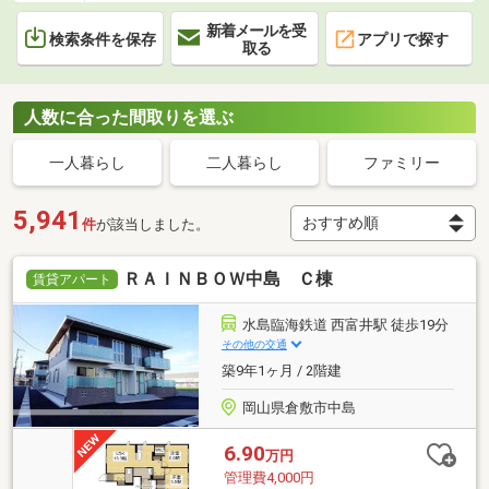
新着メールを受
検索条件を保存
アプリで探す
取る
人数に合った間取りを選ぶ
一人暮らし
二人暮らし
ファミリー
5,941
件
が該当しました。
ＲＡＩＮＢＯＷ中島 Ｃ棟
賃貸アパート
水島臨海鉄道 西富井駅 徒歩19分
その他の交通
築9年1ヶ月 / 2階建
岡山県倉敷市中島
6.90
万円
管理費4,000円