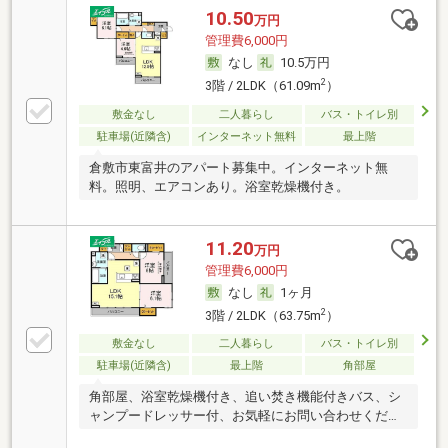
10.50
万円
管理費6,000円
なし
10.5万円
2
3階 / 2LDK（61.09m
）
敷金なし
二人暮らし
バス・トイレ別
駐車場(近隣含)
インターネット無料
最上階
倉敷市東富井のアパート募集中。インターネット無
料。照明、エアコンあり。浴室乾燥機付き。
11.20
万円
管理費6,000円
なし
1ヶ月
2
3階 / 2LDK（63.75m
）
敷金なし
二人暮らし
バス・トイレ別
駐車場(近隣含)
最上階
角部屋
角部屋、浴室乾燥機付き、追い焚き機能付きバス、シ
ャンプードレッサー付、お気軽にお問い合わせくださ
い。