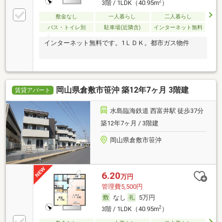
2
3階 / 1LDK（40.95m
）
敷金なし
一人暮らし
二人暮らし
バス・トイレ別
駐車場(近隣含)
インターネット無料
インターネット無料です。1ＬＤＫ。都市ガス物件
岡山県倉敷市笹沖 築12年7ヶ月 3階建
賃貸アパート
水島臨海鉄道 西富井駅 徒歩37分
築12年7ヶ月 / 3階建
岡山県倉敷市笹沖
6.20
万円
管理費5,500円
なし
5万円
2
3階 / 1LDK（40.95m
）