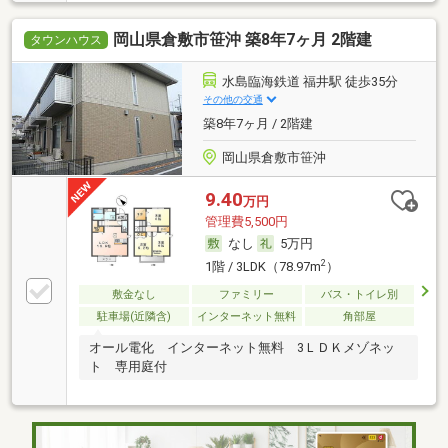
岡山県倉敷市笹沖 築8年7ヶ月 2階建
タウンハウス
水島臨海鉄道 福井駅 徒歩35分
その他の交通
築8年7ヶ月 / 2階建
岡山県倉敷市笹沖
9.40
万円
管理費5,500円
なし
5万円
2
1階 / 3LDK（78.97m
）
敷金なし
ファミリー
バス・トイレ別
駐車場(近隣含)
インターネット無料
角部屋
オール電化 インターネット無料 3ＬＤＫメゾネッ
ト 専用庭付