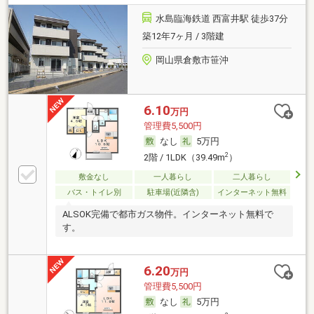
水島臨海鉄道 西富井駅 徒歩37分
築12年7ヶ月 / 3階建
岡山県倉敷市笹沖
6.10
万円
管理費5,500円
なし
5万円
2
2階 / 1LDK（39.49m
）
敷金なし
一人暮らし
二人暮らし
バス・トイレ別
駐車場(近隣含)
インターネット無料
ALSOK完備で都市ガス物件。インターネット無料で
す。
6.20
万円
管理費5,500円
なし
5万円