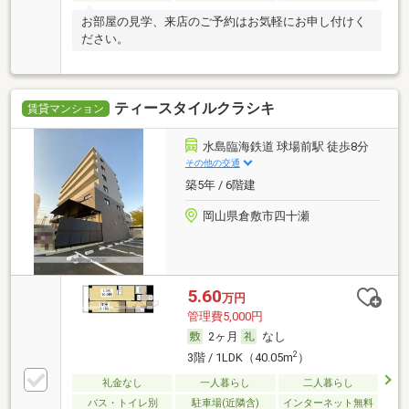
お部屋の見学、来店のご予約はお気軽にお申し付けく
ださい。
ティースタイルクラシキ
賃貸マンション
水島臨海鉄道 球場前駅 徒歩8分
その他の交通
築5年 / 6階建
岡山県倉敷市四十瀬
5.60
万円
管理費5,000円
2ヶ月
なし
2
3階 / 1LDK（40.05m
）
礼金なし
一人暮らし
二人暮らし
バス・トイレ別
駐車場(近隣含)
インターネット無料