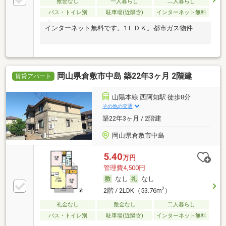
敷金なし
一人暮らし
二人暮らし
バス・トイレ別
駐車場(近隣含)
インターネット無料
インターネット無料です。1ＬＤＫ。都市ガス物件
岡山県倉敷市中島 築22年3ヶ月 2階建
賃貸アパート
山陽本線 西阿知駅 徒歩8分
その他の交通
築22年3ヶ月 / 2階建
岡山県倉敷市中島
5.40
万円
管理費4,500円
なし
なし
2
2階 / 2LDK（53.76m
）
礼金なし
敷金なし
二人暮らし
バス・トイレ別
駐車場(近隣含)
インターネット無料