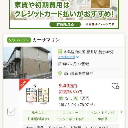
カーサマリン
タウンハウス
水島臨海鉄道 福井駅 徒歩35分
その他の交通
築8年7ヶ月 / 2階建
岡山県倉敷市笹沖
9.40
万円
管理費5,500円
なし
5万円
2
1階 / 3LDK（78.97m
）
敷金なし
ファミリー
バス・トイレ別
駐車場(近隣含)
インターネット無料
角部屋
オール電化 インターネット無料 3ＬＤＫメゾネッ