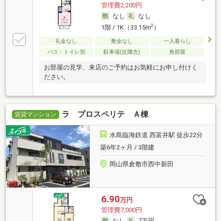
管理費2,200円
なし
なし
2
1階 / 1K（33.15m
）
礼金なし
敷金なし
一人暮らし
バス・トイレ別
駐車場(近隣含)
角部屋
お部屋の見学、来店のご予約はお気軽にお申し付けく
ださい。
ラ プロスペリテ Ａ棟
賃貸マンション
水島臨海鉄道 西富井駅 徒歩22分
築6年2ヶ月 / 3階建
岡山県倉敷市西中新田
6.90
万円
管理費7,000円
なし
7万円