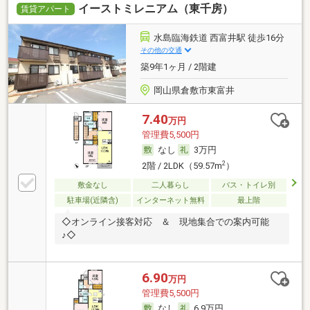
イーストミレニアム（東千房）
賃貸アパート
水島臨海鉄道 西富井駅 徒歩16分
その他の交通
築9年1ヶ月 / 2階建
岡山県倉敷市東富井
7.40
万円
管理費5,500円
なし
3万円
2
2階 / 2LDK（59.57m
）
敷金なし
二人暮らし
バス・トイレ別
駐車場(近隣含)
インターネット無料
最上階
◇オンライン接客対応 ＆ 現地集合での案内可能
♪◇
6.90
万円
管理費5,500円
なし
6.9万円