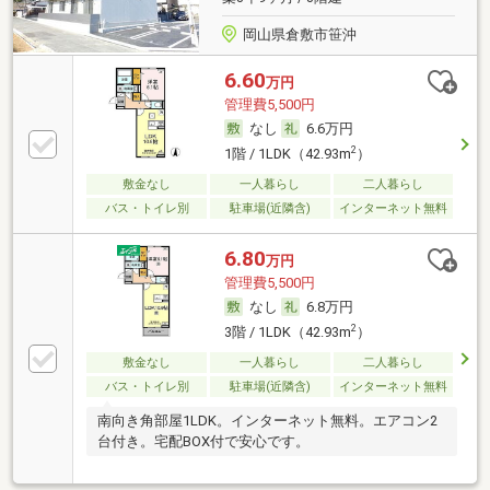
岡山県倉敷市笹沖
6.60
万円
管理費5,500円
なし
6.6万円
2
1階 / 1LDK（42.93m
）
敷金なし
一人暮らし
二人暮らし
バス・トイレ別
駐車場(近隣含)
インターネット無料
6.80
万円
管理費5,500円
なし
6.8万円
2
3階 / 1LDK（42.93m
）
敷金なし
一人暮らし
二人暮らし
バス・トイレ別
駐車場(近隣含)
インターネット無料
南向き角部屋1LDK。インターネット無料。エアコン2
台付き。宅配BOX付で安心です。