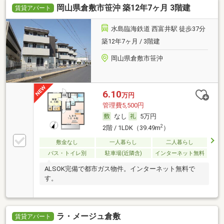
岡山県倉敷市笹沖 築12年7ヶ月 3階建
賃貸アパート
水島臨海鉄道 西富井駅 徒歩37分
築12年7ヶ月 / 3階建
岡山県倉敷市笹沖
6.10
万円
管理費5,500円
なし
5万円
2
2階 / 1LDK（39.49m
）
敷金なし
一人暮らし
二人暮らし
バス・トイレ別
駐車場(近隣含)
インターネット無料
ALSOK完備で都市ガス物件。インターネット無料で
す。
ラ・メージュ倉敷
賃貸アパート