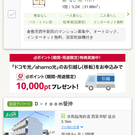
2
1階 / 1LDK（51.88m
）
敷金なし
一人暮らし
二人暮らし
バス・トイレ別
駐車場(近隣含)
インターネット無料
倉敷市西中新田のマンション募集中。オートロック。
インターネット無料。浴室乾燥機付き
Ｄ－ｒｏｏｍ笹沖
賃貸アパート
水島臨海鉄道 西富井駅 徒歩
3.1km
その他の交通
築3年9ヶ月 / 3階建