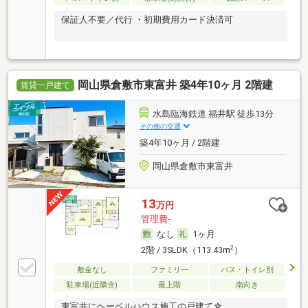
保証人不要／代行 ・初期費用カード決済可
岡山県倉敷市東富井 築4年10ヶ月 2階建
賃貸一戸建て
水島臨海鉄道 福井駅 徒歩13分
その他の交通
築4年10ヶ月 / 2階建
岡山県倉敷市東富井
13
万円
管理費-
なし
1ヶ月
2
2階 / 3SLDK（113.43m
）
敷金なし
ファミリー
バス・トイレ別
駐車場(近隣含)
最上階
南向き
東富井にヘーベルハウス施工の戸建て☆