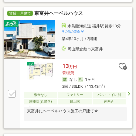
東富井ヘーベルハウス
賃貸一戸建て
水島臨海鉄道 福井駅 徒歩13分
その他の交通
築4年10ヶ月 / 2階建
岡山県倉敷市東富井
13
万円
管理費-
なし
1ヶ月
2
2階 / 3SLDK（113.43m
）
敷金なし
ファミリー
バス・トイレ別
駐車場(近隣含)
最上階
南向き
東富井にヘーベルハウス施工の戸建て☆