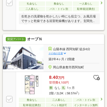
礼金なし
敷金なし
一人暮らし
二人暮らし
バス・トイレ別
駐車場(近隣含)
生乾きの洗濯物を乾かしたい時にも役立つ、お風呂場
でサッと乾燥できる浴室乾燥機があります。玄関先ま
で覗
オーブＮ
賃貸アパート
山陽本線 西阿知駅 徒歩6分
その他の交通
築2年4ヶ月 / 2階建
岡山県倉敷市西阿知町
8.40
万円
管理費4,100円
なし
1ヶ月
2
2階 / 2LDK（58.57m
）
敷金なし
二人暮らし
バス・トイレ別
駐車場(近隣含)
ペット相談可
インターネット無料