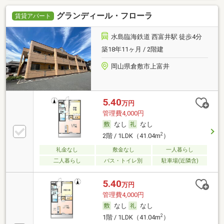
グランディール・フローラ
賃貸アパート
水島臨海鉄道 西富井駅 徒歩4分
築18年11ヶ月 / 2階建
岡山県倉敷市上富井
5.40
万円
管理費4,000円
なし
なし
2
2階 / 1LDK（41.04m
）
礼金なし
敷金なし
一人暮らし
二人暮らし
バス・トイレ別
駐車場(近隣含)
5.40
万円
管理費4,000円
なし
なし
2
1階 / 1LDK（41.04m
）