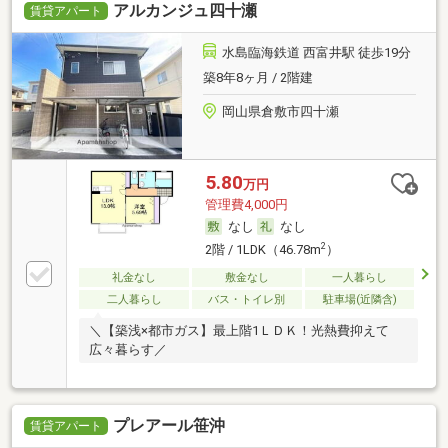
アルカンジュ四十瀬
賃貸アパート
水島臨海鉄道 西富井駅 徒歩19分
築8年8ヶ月 / 2階建
岡山県倉敷市四十瀬
5.80
万円
管理費4,000円
なし
なし
2
2階 / 1LDK（46.78m
）
礼金なし
敷金なし
一人暮らし
二人暮らし
バス・トイレ別
駐車場(近隣含)
＼【築浅×都市ガス】最上階1ＬＤＫ！光熱費抑えて
広々暮らす／
プレアール笹沖
賃貸アパート