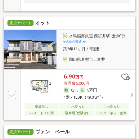
オット
賃貸アパート
水島臨海鉄道 西富井駅 徒歩8分
その他の交通
築2年11ヶ月 / 2階建
岡山県倉敷市上富井
6.90
万円
管理費6,000円
なし
5万円
2
1階 / 1LDK（49.35m
）
敷金なし
一人暮らし
二人暮らし
バス・トイレ別
駐車場(近隣含)
インターネット無料
ヴァン ベール
賃貸アパート