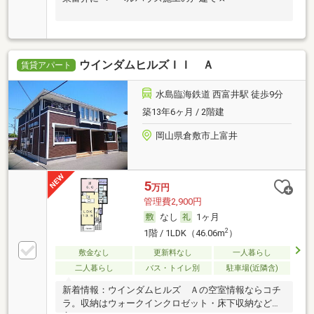
ウインダムヒルズＩＩ Ａ
賃貸アパート
水島臨海鉄道 西富井駅 徒歩9分
築13年6ヶ月 / 2階建
岡山県倉敷市上富井
5
万円
管理費2,900円
なし
1ヶ月
2
1階 / 1LDK（46.06m
）
敷金なし
更新料なし
一人暮らし
二人暮らし
バス・トイレ別
駐車場(近隣含)
新着情報：ウインダムヒルズ Ａの空室情報ならコチ
ラ。収納はウォークインクロゼット・床下収納など豊