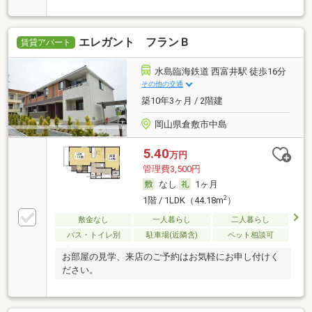
富
エレガント フランＢ
賃貸アパート
水島臨海鉄道 西富井駅 徒歩16分
その他の交通
築10年3ヶ月 / 2階建
岡山県倉敷市中島
5.40
万円
管理費3,500円
なし
1ヶ月
2
1階 / 1LDK（44.18m
）
敷金なし
一人暮らし
二人暮らし
バス・トイレ別
駐車場(近隣含)
ペット相談可
お部屋の見学、来店のご予約はお気軽にお申し付けく
ださい。