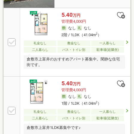
5.40
万円
管理費4,000円
なし
なし
2
2階 / 1LDK（41.04m
）
礼金なし
敷金なし
一人暮らし
二人暮らし
バス・トイレ別
駐車場(近隣含)
倉敷市上富井のおすすめアパート募集中。閑静な住宅
街です。
5.40
万円
管理費4,000円
なし
なし
2
1階 / 1LDK（41.04m
）
礼金なし
敷金なし
一人暮らし
二人暮らし
バス・トイレ別
駐車場(近隣含)
倉敷市上富井1LDK募集中です♪