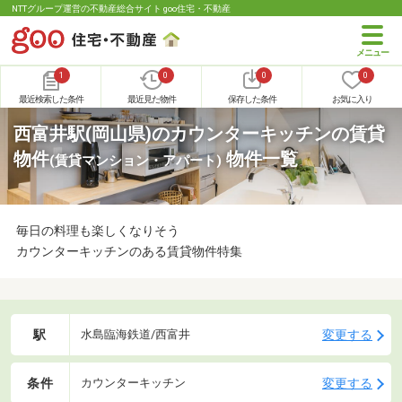
NTTグループ運営の不動産総合サイト goo住宅・不動産
1
0
0
0
最近検索した条件
最近見た物件
保存した条件
お気に入り
西富井駅(岡山県)のカウンターキッチンの賃貸
物件
物件一覧
(賃貸マンション・アパート)
毎日の料理も楽しくなりそう
カウンターキッチンのある賃貸物件特集
駅
変更する
水島臨海鉄道/西富井
条件
変更する
カウンターキッチン