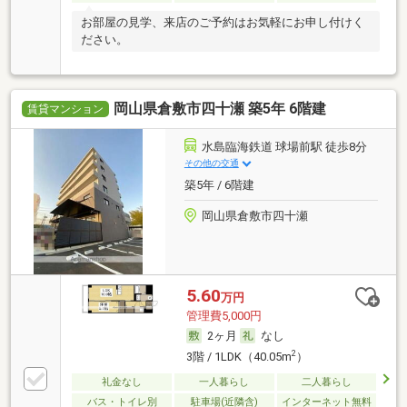
お部屋の見学、来店のご予約はお気軽にお申し付けく
ださい。
岡山県倉敷市四十瀬 築5年 6階建
賃貸マンション
水島臨海鉄道 球場前駅 徒歩8分
その他の交通
築5年 / 6階建
岡山県倉敷市四十瀬
5.60
万円
管理費5,000円
2ヶ月
なし
2
3階 / 1LDK（40.05m
）
礼金なし
一人暮らし
二人暮らし
バス・トイレ別
駐車場(近隣含)
インターネット無料