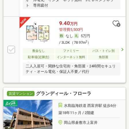
ト 専用庭付
9.40
万円
管理費5,500円
なし
5万円
2
/ 3LDK（78.97m
）
敷金なし
ファミリー
バス・トイレ別
駐車場(近隣含)
インターネット無料
角部屋
二人入居可・閑静な住宅街・角部屋・24時間セキュリ
ティ・オール電化・保証人不要／代行
グランディール・フローラ
賃貸マンション
水島臨海鉄道 西富井駅 徒歩6分
築18年11ヶ月 / 2階建
岡山県倉敷市上富井