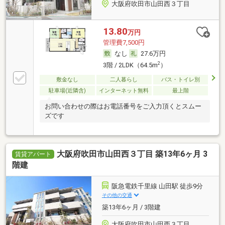
大阪府吹田市山田西３丁目
13.80
万円
管理費7,500円
なし
27.6万円
2
3階 / 2LDK（64.5m
）
敷金なし
二人暮らし
バス・トイレ別
駐車場(近隣含)
インターネット無料
最上階
お問い合わせの際はお電話番号をご入力頂くとスムー
ズです
大阪府吹田市山田西３丁目 築13年6ヶ月 3
賃貸アパート
階建
阪急電鉄千里線 山田駅 徒歩9分
その他の交通
築13年6ヶ月 / 3階建
大阪府吹田市山田西３丁目