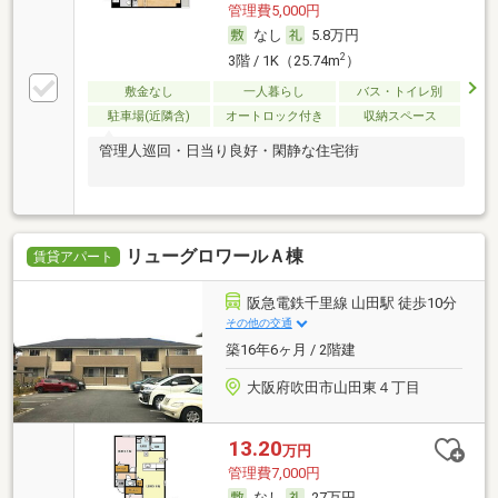
管理費5,000円
なし
5.8万円
2
3階 / 1K（25.74m
）
敷金なし
一人暮らし
バス・トイレ別
駐車場(近隣含)
オートロック付き
収納スペース
管理人巡回・日当り良好・閑静な住宅街
リューグロワールＡ棟
賃貸アパート
阪急電鉄千里線 山田駅 徒歩10分
その他の交通
築16年6ヶ月 / 2階建
大阪府吹田市山田東４丁目
13.20
万円
管理費7,000円
なし
27万円