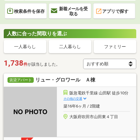
新着メールを受
検索条件を保存
アプリで探す
取る
人数に合った間取りを選ぶ
一人暮らし
二人暮らし
ファミリー
1,738
件
が該当しました。
リュー・グロワール Ａ棟
賃貸アパート
阪急電鉄千里線 山田駅 徒歩10分
その他の交通
築16年6ヶ月 / 2階建
大阪府吹田市山田東４丁目