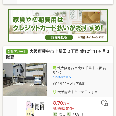
大阪府豊中市上新田２丁目 築12年11ヶ月 3
賃貸アパート
階建
北大阪急行南北線 千里中央駅 徒
歩14分
その他の交通
築12年11ヶ月 / 3階建
大阪府豊中市上新田２丁目
8.70
万円
管理費3,500円
なし
11万円