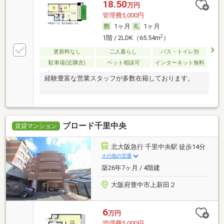
18.50
万円
管理費5,000円
1ヶ月
1ヶ月
2
1階 / 2LDK（65.54m
）
更新料なし
二人暮らし
バス・トイレ別
駐車場(近隣含)
ペット相談可
インターネット無料
経験豊富な営業スタッフが多数在籍しております。
ブロード千里中央
賃貸マンション
北大阪急行 千里中央駅 徒歩14分
その他の交通
築26年7ヶ月 / 4階建
大阪府豊中市上新田２
6
万円
管理費5,000円