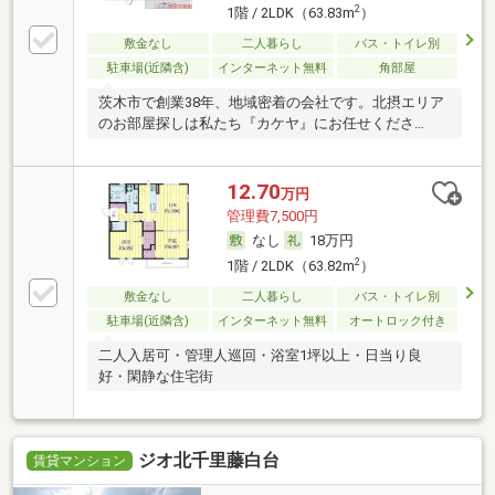
2
1階 / 2LDK（63.83m
）
敷金なし
二人暮らし
バス・トイレ別
駐車場(近隣含)
インターネット無料
角部屋
茨木市で創業38年、地域密着の会社です。北摂エリア
のお部屋探しは私たち『カケヤ』にお任せくださ
い！！
12.70
万円
管理費7,500円
なし
18万円
2
1階 / 2LDK（63.82m
）
敷金なし
二人暮らし
バス・トイレ別
駐車場(近隣含)
インターネット無料
オートロック付き
二人入居可・管理人巡回・浴室1坪以上・日当り良
好・閑静な住宅街
ジオ北千里藤白台
賃貸マンション