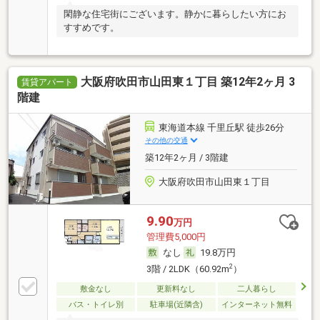
閑静な住宅街にございます。静かに暮らしたい方にお
すすめです。
大阪府吹田市山田東１丁目 築12年2ヶ月 3
賃貸アパート
階建
東海道本線 千里丘駅 徒歩26分
その他の交通
築12年2ヶ月 / 3階建
大阪府吹田市山田東１丁目
9.90
万円
管理費5,000円
なし
19.8万円
2
3階 / 2LDK（60.92m
）
敷金なし
更新料なし
二人暮らし
バス・トイレ別
駐車場(近隣含)
インターネット無料