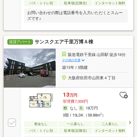
バス・トイレ別
駐車場(近隣含)
インターネット無料
お問い合わせの際は電話番号を入力いただくとスムー
ズです♪
サンスクエア千里万博Ａ棟
賃貸アパート
阪急電鉄千里線 山田駅 徒歩16分
その他の交通
築13年 / 3階建
大阪府吹田市山田東４丁目
13
万円
管理費7,000円
なし
18万円
2
3階 / 1SLDK（58.88m
）
敷金なし
一人暮らし
二人暮らし
バス・トイレ別
駐車場(近隣含)
インターネット無料