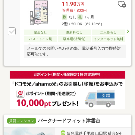
11.90
万円
管理費4,800円
なし
1ヶ月
2
2階 / 2SLDK（62.13m
）
敷金なし
更新料なし
二人暮らし
バス・トイレ別
駐車場(近隣含)
インターネット無料
メールでのお問い合わせの際、電話番号入力で即時対
応可能です。
パークナードフィット津雲台
賃貸マンション
阪急電鉄千里線 山田駅 徒歩5分