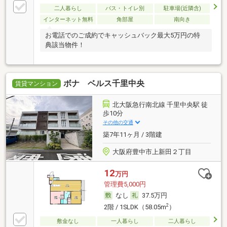
二人暮らし
バス・トイレ別
駐車場(近隣含)
インターネット無料
角部屋
南向き
お電話でのご成約でキャッシュバック最大5万円の特
典該当物件！
ボナ ベルス千里中央
賃貸マンション
北大阪急行南北線 千里中央駅 徒
歩10分
その他の交通
築7年11ヶ月 / 3階建
大阪府豊中市上新田２丁目
12
万円
管理費5,000円
なし
37.5万円
2
2階 / 1SLDK（58.05m
）
敷金なし
一人暮らし
二人暮らし