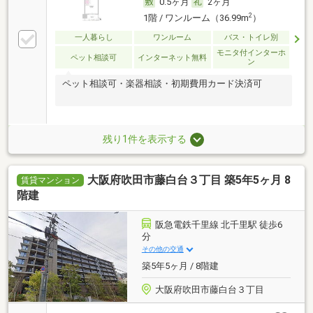
0.5ヶ月
2ヶ月
2
1階 / ワンルーム（36.99m
）
一人暮らし
ワンルーム
バス・トイレ別
モニタ付インターホ
ペット相談可
インターネット無料
ン
ペット相談可・楽器相談・初期費用カード決済可
残り1件を表示する
大阪府吹田市藤白台３丁目 築5年5ヶ月 8
賃貸マンション
階建
阪急電鉄千里線 北千里駅 徒歩6
分
その他の交通
築5年5ヶ月 / 8階建
大阪府吹田市藤白台３丁目