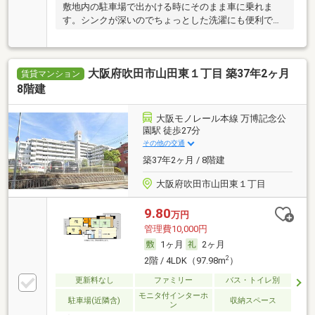
敷地内の駐車場で出かける時にそのまま車に乗れま
す。シンクが深いのでちょっとした洗濯にも便利で
す。
大阪府吹田市山田東１丁目 築37年2ヶ月
賃貸マンション
8階建
大阪モノレール本線 万博記念公
園駅 徒歩27分
その他の交通
築37年2ヶ月 / 8階建
大阪府吹田市山田東１丁目
9.80
万円
管理費10,000円
1ヶ月
2ヶ月
2
2階 / 4LDK（97.98m
）
更新料なし
ファミリー
バス・トイレ別
モニタ付インターホ
駐車場(近隣含)
収納スペース
ン