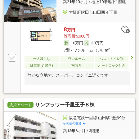
築21年10ヶ月 / 地上10階地下1階建
大阪府吹田市山田西４丁目
8
万円
管理費5,000円
10万円
30万円
2
7階 / ワンルーム（34.1m
）
一人暮らし
ワンルーム
バス・トイレ別
駐車場(近隣含)
南向き
オートロック付き
静かな立地で、スーパー、コンビニ近くです
サンフラワー千里王子Ｂ棟
賃貸アパート
阪急電鉄千里線 山田駅 徒歩9分
その他の交通
築13年6ヶ月 / 3階建