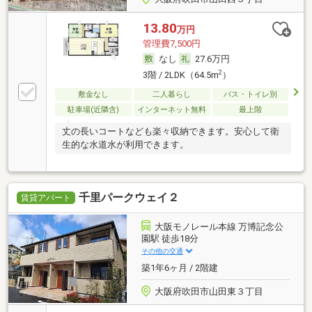
13.80
万円
管理費7,500円
なし
27.6万円
2
3階 / 2LDK（64.5m
）
敷金なし
二人暮らし
バス・トイレ別
駐車場(近隣含)
インターネット無料
最上階
丈の長いコートなども楽々収納できます。安心して衛
生的な水道水が利用できます。
千里パークウェイ２
賃貸アパート
大阪モノレール本線 万博記念公
園駅 徒歩18分
その他の交通
築1年6ヶ月 / 2階建
大阪府吹田市山田東３丁目