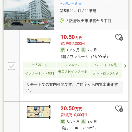
その他の交通
築5年11ヶ月 / 11階建
大阪府吹田市津雲台５丁目
10.50
万円
管理費7,000円
0.5ヶ月
2ヶ月
2
1階 / ワンルーム（36.99m
）
一人暮らし
ワンルーム
バス・トイレ別
モニタ付インターホ
インターネット無料
オートロック付き
ン
リモートでの案内可能です。ご自宅から内覧出来ます
よ。
20.50
万円
管理費10,000円
0.5ヶ月
2ヶ月
2
8階 / 3LDK（75.2m
）