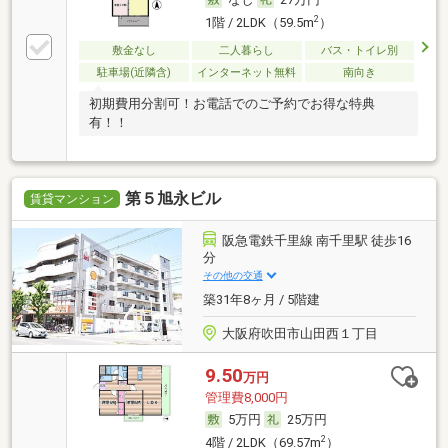
2
1階 / 2LDK（59.5m
）
敷金なし
二人暮らし
バス・トイレ別
駐車場(近隣含)
インターネット無料
南向き
初期費用分割可！お電話でのご予約でお得な特典
有！！
第５旭永ビル
賃貸マンション
阪急電鉄千里線 南千里駅 徒歩16
分
その他の交通
築31年8ヶ月 / 5階建
大阪府吹田市山田西１丁目
9.50
万円
管理費8,000円
5万円
25万円
2
4階 / 2LDK（69.57m
）