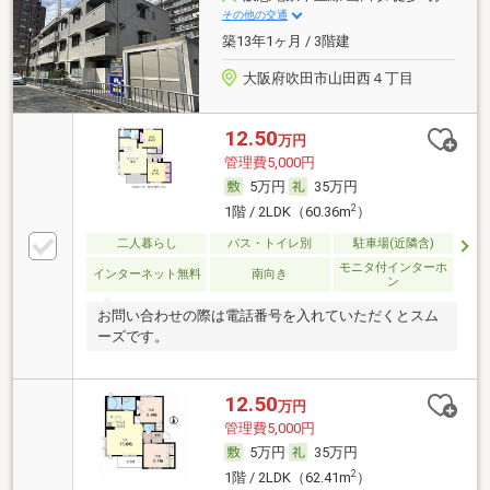
その他の交通
築13年1ヶ月 / 3階建
大阪府吹田市山田西４丁目
12.50
万円
管理費5,000円
5万円
35万円
2
1階 / 2LDK（60.36m
）
二人暮らし
バス・トイレ別
駐車場(近隣含)
モニタ付インターホ
インターネット無料
南向き
ン
お問い合わせの際は電話番号を入れていただくとスム
ーズです。
12.50
万円
管理費5,000円
5万円
35万円
2
1階 / 2LDK（62.41m
）