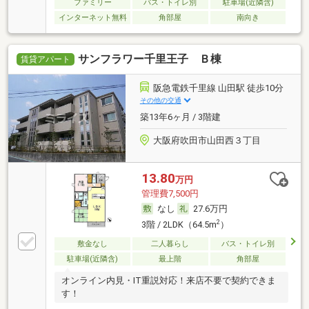
ファミリー
バス・トイレ別
駐車場(近隣含)
インターネット無料
角部屋
南向き
サンフラワー千里王子 Ｂ棟
賃貸アパート
阪急電鉄千里線 山田駅 徒歩10分
その他の交通
築13年6ヶ月 / 3階建
大阪府吹田市山田西３丁目
13.80
万円
管理費7,500円
なし
27.6万円
2
3階 / 2LDK（64.5m
）
敷金なし
二人暮らし
バス・トイレ別
駐車場(近隣含)
最上階
角部屋
オンライン内見・IT重説対応！来店不要で契約できま
す！