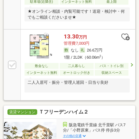
駐車場(近隣含)
インターネット無料
最上階
★オンライン相談・内覧可能です！送迎・検討中・何
でもご相談くださいませ★
13.30
万円
管理費7,000円
なし
26.6万円
2
1階 / 2LDK（60.06m
）
敷金なし
二人暮らし
バス・トイレ別
インターネット無料
オートロック付き
収納スペース
二人入居可・振分・管理人巡回・日当り良好
Ｔフリーデンハイム２
賃貸マンション
阪急電鉄千里線 北千里駅 バス7
分/「小野原東」バス停 停歩3分
その他の交通