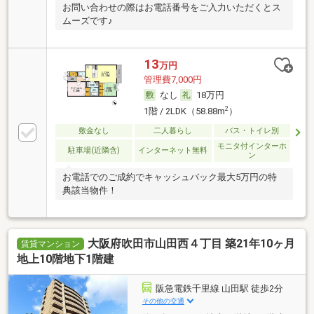
お問い合わせの際はお電話番号をご入力いただくとス
ムーズです♪
13
万円
管理費7,000円
なし
18万円
2
1階 / 2LDK（58.88m
）
敷金なし
二人暮らし
バス・トイレ別
モニタ付インターホ
駐車場(近隣含)
インターネット無料
ン
お電話でのご成約でキャッシュバック最大5万円の特
典該当物件！
大阪府吹田市山田西４丁目 築21年10ヶ月
賃貸マンション
地上10階地下1階建
阪急電鉄千里線 山田駅 徒歩2分
その他の交通