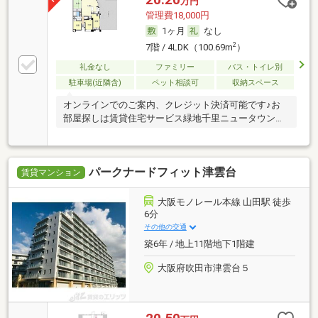
万円
管理費18,000円
1ヶ月
なし
2
7階 / 4LDK（100.69m
）
礼金なし
ファミリー
バス・トイレ別
駐車場(近隣含)
ペット相談可
収納スペース
オンラインでのご案内、クレジット決済可能です♪お
部屋探しは賃貸住宅サービス緑地千里ニュータウン店
に！
パークナードフィット津雲台
賃貸マンション
大阪モノレール本線 山田駅 徒歩
6分
その他の交通
築6年 / 地上11階地下1階建
大阪府吹田市津雲台５