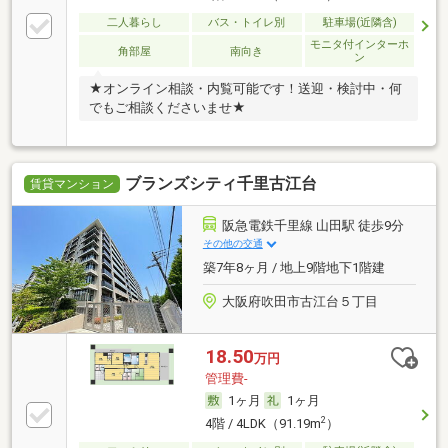
二人暮らし
バス・トイレ別
駐車場(近隣含)
モニタ付インターホ
角部屋
南向き
ン
★オンライン相談・内覧可能です！送迎・検討中・何
でもご相談くださいませ★
ブランズシティ千里古江台
賃貸マンション
阪急電鉄千里線 山田駅 徒歩9分
その他の交通
築7年8ヶ月 / 地上9階地下1階建
大阪府吹田市古江台５丁目
18.50
万円
管理費-
1ヶ月
1ヶ月
2
4階 / 4LDK（91.19m
）