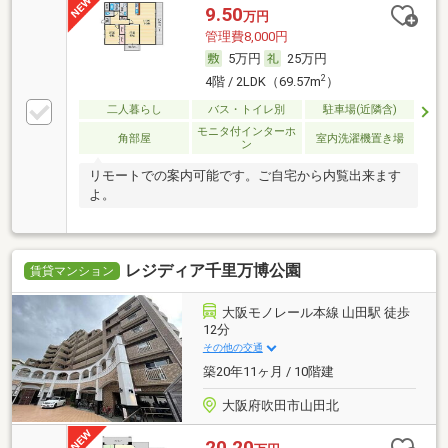
9.50
万円
管理費8,000円
5万円
25万円
2
4階 / 2LDK（69.57m
）
二人暮らし
バス・トイレ別
駐車場(近隣含)
モニタ付インターホ
角部屋
室内洗濯機置き場
ン
リモートでの案内可能です。ご自宅から内覧出来ます
よ。
レジディア千里万博公園
賃貸マンション
大阪モノレール本線 山田駅 徒歩
12分
その他の交通
築20年11ヶ月 / 10階建
大阪府吹田市山田北
20.20