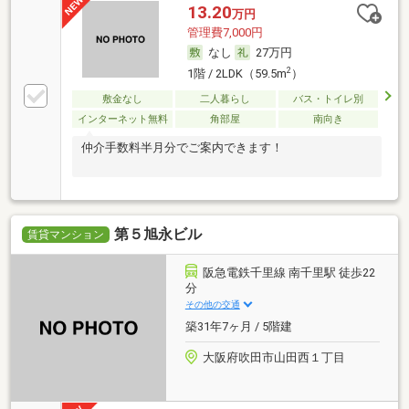
13.20
万円
管理費7,000円
なし
27万円
2
1階 / 2LDK（59.5m
）
敷金なし
二人暮らし
バス・トイレ別
インターネット無料
角部屋
南向き
仲介手数料半月分でご案内できます！
第５旭永ビル
賃貸マンション
阪急電鉄千里線 南千里駅 徒歩22
分
その他の交通
築31年7ヶ月 / 5階建
大阪府吹田市山田西１丁目