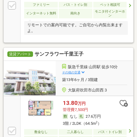
ファミリー
バス・トイレ別
ペット相談可
モニタ付インターホ
インターネット無料
南向き
ン
リモートでの案内可能です。ご自宅から内覧出来ます
よ。
サンフラワー千里王子
賃貸アパート
阪急千里線 山田駅 徒歩10分
その他の交通
築13年6ヶ月 / 3階建
大阪府吹田市山田西３
13.80
万円
管理費7,500円
なし
27.6万円
2
3階 / 2LDK（64.5m
）
敷金なし
二人暮らし
バス・トイレ別