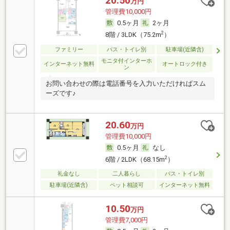
20.50
万円
管理費10,000円
0.5ヶ月
2ヶ月
2
8階 / 3LDK（75.2m
）
ファミリー
バス・トイレ別
駐車場(近隣含)
モニタ付インターホ
インターネット無料
オートロック付き
ン
お問い合わせの際は電話番号を入力いただければスム
ーズです♪
20.60
万円
管理費10,000円
0.5ヶ月
なし
2
6階 / 2LDK（68.15m
）
礼金なし
二人暮らし
バス・トイレ別
駐車場(近隣含)
ペット相談可
インターネット無料
10.50
万円
管理費7,000円