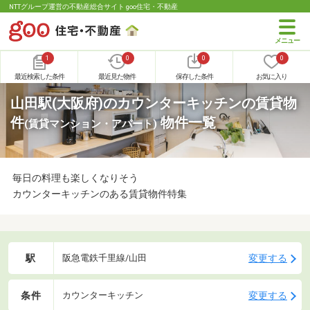
NTTグループ運営の不動産総合サイト goo住宅・不動産
1
0
0
0
最近検索した条件
最近見た物件
保存した条件
お気に入り
山田駅(大阪府)のカウンターキッチンの賃貸物
件
物件一覧
(賃貸マンション・アパート)
毎日の料理も楽しくなりそう
カウンターキッチンのある賃貸物件特集
駅
変更する
阪急電鉄千里線/山田
条件
変更する
カウンターキッチン