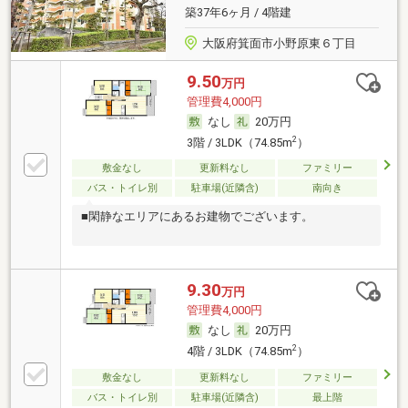
築37年6ヶ月 / 4階建
大阪府箕面市小野原東６丁目
9.50
万円
管理費4,000円
なし
20万円
2
3階 / 3LDK（74.85m
）
敷金なし
更新料なし
ファミリー
バス・トイレ別
駐車場(近隣含)
南向き
■閑静なエリアにあるお建物でございます。
9.30
万円
管理費4,000円
なし
20万円
2
4階 / 3LDK（74.85m
）
敷金なし
更新料なし
ファミリー
バス・トイレ別
駐車場(近隣含)
最上階