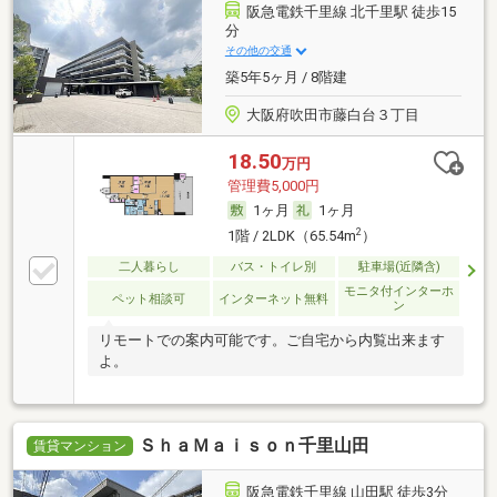
阪急電鉄千里線 北千里駅 徒歩15
分
その他の交通
築5年5ヶ月 / 8階建
大阪府吹田市藤白台３丁目
18.50
万円
管理費5,000円
1ヶ月
1ヶ月
2
1階 / 2LDK（65.54m
）
二人暮らし
バス・トイレ別
駐車場(近隣含)
モニタ付インターホ
ペット相談可
インターネット無料
ン
リモートでの案内可能です。ご自宅から内覧出来ます
よ。
ＳｈａＭａｉｓｏｎ千里山田
賃貸マンション
阪急電鉄千里線 山田駅 徒歩3分