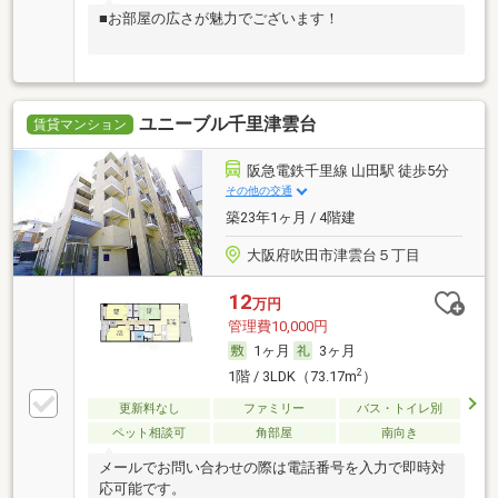
■お部屋の広さが魅力でございます！
ユニーブル千里津雲台
賃貸マンション
阪急電鉄千里線 山田駅 徒歩5分
その他の交通
築23年1ヶ月 / 4階建
大阪府吹田市津雲台５丁目
12
万円
管理費10,000円
1ヶ月
3ヶ月
2
1階 / 3LDK（73.17m
）
更新料なし
ファミリー
バス・トイレ別
ペット相談可
角部屋
南向き
メールでお問い合わせの際は電話番号を入力で即時対
応可能です。