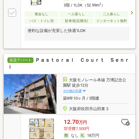
2
3階 / 1LDK（52.99m
）
敷金なし
一人暮らし
二人暮らし
バス・トイレ別
駐車場(近隣含)
インターネット無料
便利な設備が充実した快適1LDK
Ｐａｓｔｏｒａｌ Ｃｏｕｒｔ Ｓｅｎｒ
賃貸アパート
ｉ
大阪モノレール本線 万博記念公
園駅 徒歩12分
その他の交通
築8年10ヶ月 / 3階建
大阪府吹田市山田東３
12.70
万円
管理費7,500円
なし
18万円