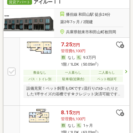
アイルーＩＩ
賃貸アパート
播但線 和田山駅 徒歩24分
築2年7ヶ月 / 2階建
兵庫県朝来市和田山町枚田岡
7.25
万円
管理費6,100円
なし
9.3万円
2
1階 / 1LDK（50.05m
）
敷金なし
一人暮らし
二人暮らし
バス・トイレ別
駐車場(近隣含)
ペット相談可
設備充実！ペット飼育もOKです♪流行りのゆったりと
した1坪サイズの浴槽です☆クレジット決済可能です
☆
8.15
万円
管理費6,100円
なし
1ヶ月
2
2階 / 1LDK（63.03m
）