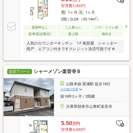
管理費3,000円
1ヶ月
1ヶ月
2
2階 / 2LDK（55.14m
）
更新料なし
二人暮らし
バス・トイレ別
駐車場(近隣含)
最上階
南向き
人気のカウンターキッチン 1Ｆ角部屋 シャッター
雨戸 エアコン付きですクレジット決済可能です☆
シャーメゾン楽音寺Ｂ
賃貸アパート
山陰本線 梁瀬駅 徒歩18分
その他の交通
築18年2ヶ月 / 2階建
兵庫県朝来市山東町楽音寺
5.50
万円
管理費4,000円