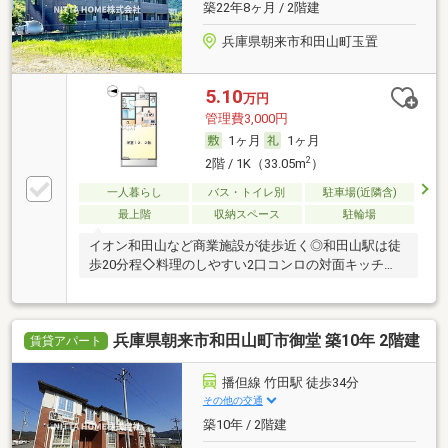
築22年8ヶ月 / 2階建
兵庫県朝来市和田山町玉置
5.10
万円
管理費3,000円
1ヶ月
1ヶ月
2
2階 / 1K（33.05m
）
一人暮らし
バス・トイレ別
駐車場(近隣含)
最上階
収納スペース
駐輪場
イオン和田山など商業施設が徒歩近く◎和田山駅は徒
歩20分程◇料理のしやすい2口コンロの対面キッチ
ン！
兵庫県朝来市和田山町市御堂 築10年 2階建
賃貸アパート
播但線 竹田駅 徒歩34分
その他の交通
築10年 / 2階建