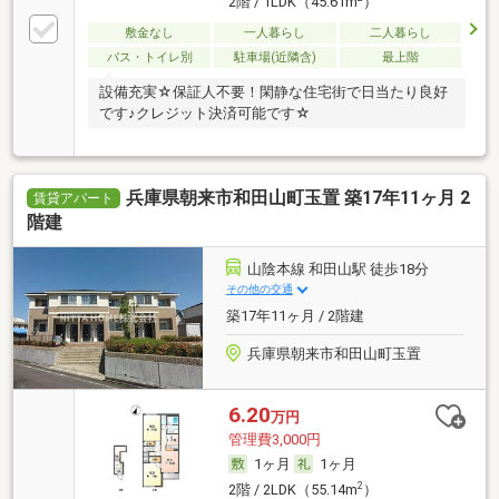
2階 / 1LDK（45.61m
）
敷金なし
一人暮らし
二人暮らし
バス・トイレ別
駐車場(近隣含)
最上階
設備充実☆保証人不要！閑静な住宅街で日当たり良好
です♪クレジット決済可能です☆
兵庫県朝来市和田山町玉置 築17年11ヶ月 2
賃貸アパート
階建
山陰本線 和田山駅 徒歩18分
その他の交通
築17年11ヶ月 / 2階建
兵庫県朝来市和田山町玉置
6.20
万円
管理費3,000円
1ヶ月
1ヶ月
2
2階 / 2LDK（55.14m
）