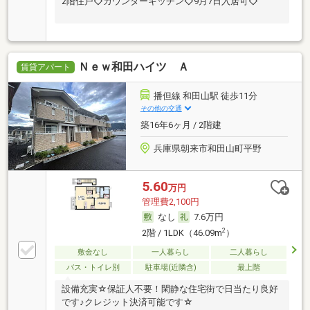
2階住戸◇カウンターキッチン◇9月7日入居可◇
Ｎｅｗ和田ハイツ Ａ
賃貸アパート
播但線 和田山駅 徒歩11分
その他の交通
築16年6ヶ月 / 2階建
兵庫県朝来市和田山町平野
5.60
万円
管理費2,100円
なし
7.6万円
2
2階 / 1LDK（46.09m
）
敷金なし
一人暮らし
二人暮らし
バス・トイレ別
駐車場(近隣含)
最上階
設備充実☆保証人不要！閑静な住宅街で日当たり良好
です♪クレジット決済可能です☆