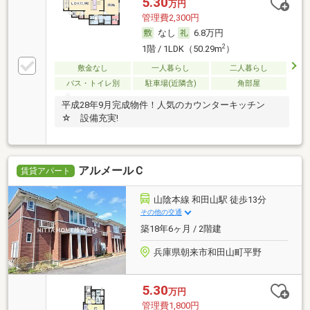
5.30
万円
管理費2,300円
なし
6.8万円
2
1階 / 1LDK（50.29m
）
敷金なし
一人暮らし
二人暮らし
バス・トイレ別
駐車場(近隣含)
角部屋
平成28年9月完成物件！人気のカウンターキッチン
☆ 設備充実!
アルメールＣ
賃貸アパート
山陰本線 和田山駅 徒歩13分
その他の交通
築18年6ヶ月 / 2階建
兵庫県朝来市和田山町平野
5.30
万円
管理費1,800円