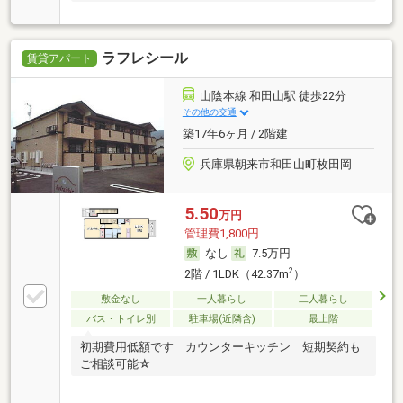
ラフレシール
賃貸アパート
山陰本線 和田山駅 徒歩22分
その他の交通
築17年6ヶ月 / 2階建
兵庫県朝来市和田山町枚田岡
5.50
万円
管理費1,800円
なし
7.5万円
2
2階 / 1LDK（42.37m
）
敷金なし
一人暮らし
二人暮らし
バス・トイレ別
駐車場(近隣含)
最上階
初期費用低額です カウンターキッチン 短期契約も
ご相談可能☆