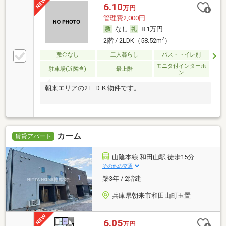
6.10
万円
管理費2,000円
なし
8.1万円
2
2階 / 2LDK（58.52m
）
敷金なし
二人暮らし
バス・トイレ別
モニタ付インターホ
駐車場(近隣含)
最上階
ン
朝来エリアの2ＬＤＫ物件です。
カーム
賃貸アパート
山陰本線 和田山駅 徒歩15分
その他の交通
築3年 / 2階建
兵庫県朝来市和田山町玉置
6.05
万円