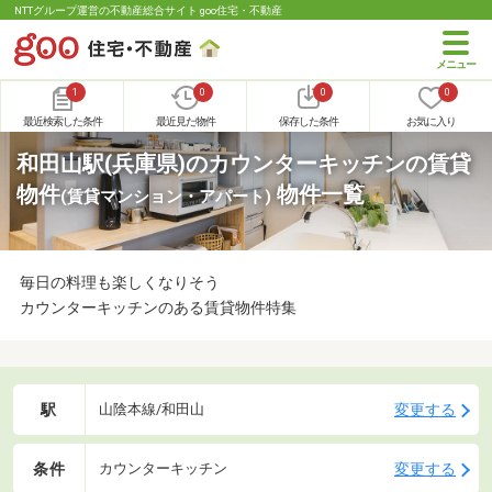
NTTグループ運営の不動産総合サイト goo住宅・不動産
1
0
0
0
最近検索した条件
最近見た物件
保存した条件
お気に入り
和田山駅(兵庫県)のカウンターキッチンの賃貸
物件
物件一覧
(賃貸マンション・アパート)
毎日の料理も楽しくなりそう
カウンターキッチンのある賃貸物件特集
駅
変更する
山陰本線/和田山
条件
変更する
カウンターキッチン