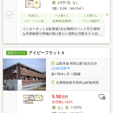
2万円
なし
2
1階 / 1LDK（46.01m
）
礼金なし
一人暮らし
二人暮らし
バス・トイレ別
駐車場(近隣含)
ペット相談可
インターネット＆駐車場1台が無料◎ペット可◇便利
な外部物置や荷物の受け取りに便利な宅配ＢＯＸ設置
★
アイビーフラットＡ
賃貸アパート
山陰本線 和田山駅 徒歩22分
その他の交通
築17年8ヶ月 / 2階建
兵庫県朝来市和田山町枚田岡
5.50
万円
管理費2,100円
なし
7.5万円
2