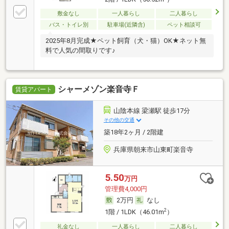
敷金なし
一人暮らし
二人暮らし
バス・トイレ別
駐車場(近隣含)
ペット相談可
2025年8月完成★ペット飼育（犬・猫）OK★ネット無
料で人気の間取りです♪
シャーメゾン楽音寺Ｆ
賃貸アパート
山陰本線 梁瀬駅 徒歩17分
その他の交通
築18年2ヶ月 / 2階建
兵庫県朝来市山東町楽音寺
5.50
万円
管理費4,000円
2万円
なし
2
1階 / 1LDK（46.01m
）
礼金なし
一人暮らし
二人暮らし