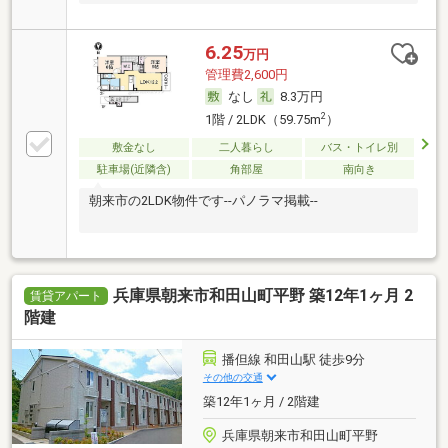
6.25
万円
管理費2,600円
なし
8.3万円
2
1階 / 2LDK（59.75m
）
敷金なし
二人暮らし
バス・トイレ別
駐車場(近隣含)
角部屋
南向き
朝来市の2LDK物件です--パノラマ掲載--
兵庫県朝来市和田山町平野 築12年1ヶ月 2
賃貸アパート
階建
播但線 和田山駅 徒歩9分
その他の交通
築12年1ヶ月 / 2階建
兵庫県朝来市和田山町平野