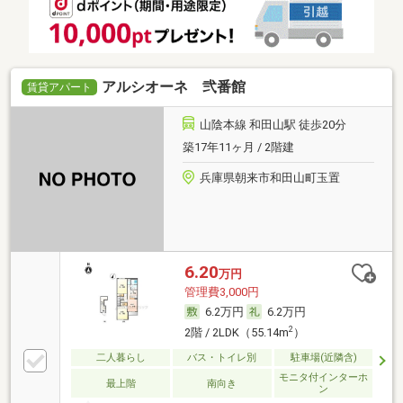
アルシオーネ 弐番館
賃貸アパート
山陰本線 和田山駅 徒歩20分
築17年11ヶ月 / 2階建
兵庫県朝来市和田山町玉置
6.20
万円
管理費3,000円
6.2万円
6.2万円
2
2階 / 2LDK（55.14m
）
二人暮らし
バス・トイレ別
駐車場(近隣含)
モニタ付インターホ
最上階
南向き
ン