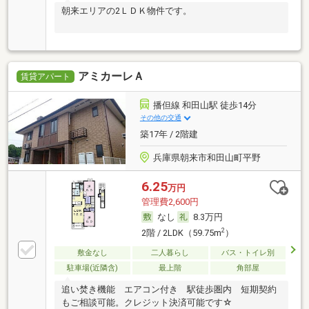
朝来エリアの2ＬＤＫ物件です。
アミカーレＡ
賃貸アパート
播但線 和田山駅 徒歩14分
その他の交通
築17年 / 2階建
兵庫県朝来市和田山町平野
6.25
万円
管理費2,600円
なし
8.3万円
2
2階 / 2LDK（59.75m
）
敷金なし
二人暮らし
バス・トイレ別
駐車場(近隣含)
最上階
角部屋
追い焚き機能 エアコン付き 駅徒歩圏内 短期契約
もご相談可能。クレジット決済可能です☆