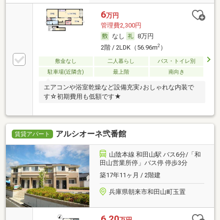
6
万円
管理費2,300円
なし
8万円
2
2階 / 2LDK（56.96m
）
敷金なし
二人暮らし
バス・トイレ別
駐車場(近隣含)
最上階
南向き
エアコンや浴室乾燥など設備充実♪おしゃれな内装で
す☆初期費用も低額です★
アルシオーネ弐番館
賃貸アパート
山陰本線 和田山駅 バス6分/「和
田山営業所停」バス停 停歩3分
築17年11ヶ月 / 2階建
兵庫県朝来市和田山町玉置
6.20
万円