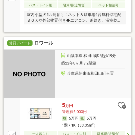
バス・トイレ別
駐車場(近隣含)
ペット相談可
室内小型犬1匹飼育可！ネット＆駐車場1台無料◎宅配
ＢＯＸや外部物置付き◆エアコン、追炊き、浴室乾燥
付
ロワール
賃貸アパート
山陰本線 和田山駅 徒歩19分
築22年8ヶ月 / 2階建
兵庫県朝来市和田山町玉置
5
万円
管理費3,000円
5万円
5万円
2
1階 / 1K（33.05m
）
一人暮らし
バス・トイレ別
駐車場(近隣含)