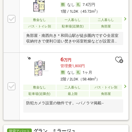
なし
7.4万円
2
1階 / 1LDK（45.72m
）
敷金なし
一人暮らし
二人暮らし
バス・トイレ別
駐車場(近隣含)
角部屋
角部屋・南西向き＊和田山駅が徒歩圏内です◇全居室
収納付きで便利◎追い焚きや浴室乾燥などが設置済み
☆彡
6
万円
管理費1,800円
なし
1ヶ月
2
2階 / 2LDK（58.48m
）
敷金なし
二人暮らし
バス・トイレ別
駐車場(近隣含)
最上階
角部屋
防犯カメラ設置の物件です。--パノラマ掲載--
グラン ミラージュ
賃貸アパート