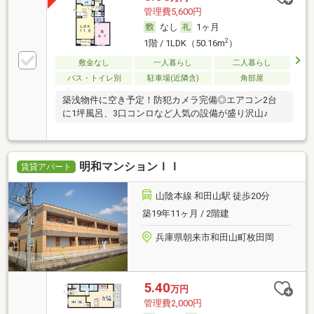
管理費5,600円
なし
1ヶ月
2
1階 / 1LDK（50.16m
）
敷金なし
一人暮らし
二人暮らし
バス・トイレ別
駐車場(近隣含)
角部屋
築浅物件に空き予定！防犯カメラ完備◎エアコン2台
に1坪風呂、3口コンロなど人気の設備が盛り沢山♪
明和マンションＩＩ
賃貸アパート
山陰本線 和田山駅 徒歩20分
築19年11ヶ月 / 2階建
兵庫県朝来市和田山町枚田岡
5.40
万円
管理費2,000円