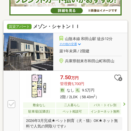
メゾン・シャトンＩＩ
賃貸アパート
山陰本線 和田山駅 徒歩12分
その他の交通
築1年未満 / 2階建
兵庫県朝来市和田山町和田山
7.50
万円
管理費5,700円
なし
9.5万円
2
2階 / 2LDK（58.43m
）
敷金なし
二人暮らし
バス・トイレ別
駐車場(近隣含)
ペット相談可
インターネット無料
2026年3月完成★ペット飼育（犬・猫）OK★ネット無
料で人気の間取りです♪