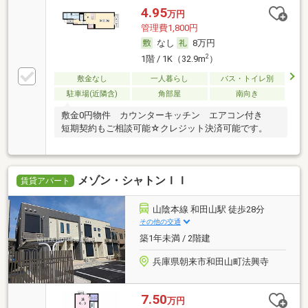
4.95
万円
管理費1,800円
なし
8万円
2
1階 / 1K（32.9m
）
敷金なし
一人暮らし
バス・トイレ別
駐車場(近隣含)
角部屋
南向き
敷金0円物件 カウンターキッチン エアコン付き
短期契約もご相談可能☆クレジット決済可能です。
メゾン・シャトンＩＩ
賃貸アパート
山陰本線 和田山駅 徒歩28分
その他の交通
築1年未満 / 2階建
兵庫県朝来市和田山町法興寺
7.50
万円