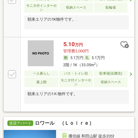
モニタ付インターホ
収納スペース
駐輪場
ン
朝来エリアの1K物件です。.
5.10
万円
管理費3,000円
5.1万円
5.1万円
2
2階 / 1K（33.05m
）
一人暮らし
バス・トイレ別
駐車場(近隣含)
モニタ付インターホ
最上階
収納スペース
ン
朝来エリアの1Ｋ物件です。
ロワール （Ｌｏｉｒｅ）
賃貸アパート
播但線 和田山駅 徒歩20分