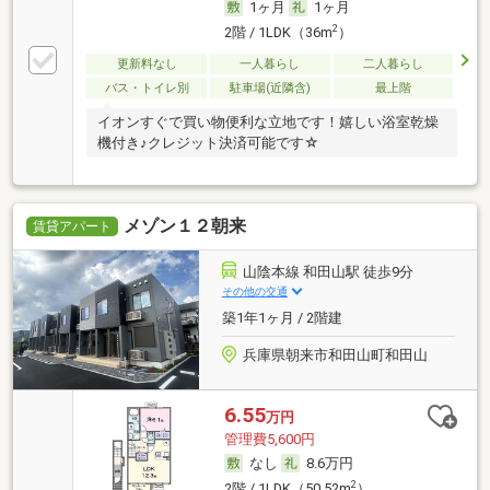
1ヶ月
1ヶ月
2
2階 / 1LDK（36m
）
更新料なし
一人暮らし
二人暮らし
バス・トイレ別
駐車場(近隣含)
最上階
イオンすぐで買い物便利な立地です！嬉しい浴室乾燥
機付き♪クレジット決済可能です☆
メゾン１２朝来
賃貸アパート
山陰本線 和田山駅 徒歩9分
その他の交通
築1年1ヶ月 / 2階建
兵庫県朝来市和田山町和田山
6.55
万円
管理費5,600円
なし
8.6万円
2
2階 / 1LDK（50.52m
）