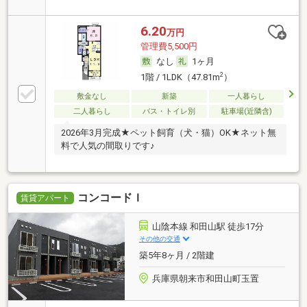
6.20
万円
管理費5,500円
なし
1ヶ月
2
1階 / 1LDK（47.81m
）
敷金なし
新築
一人暮らし
二人暮らし
バス・トイレ別
駐車場(近隣含)
2026年3月完成★ペット飼育（犬・猫）OK★ネット無
料で人気の間取りです♪
コンコードＩ
賃貸アパート
山陰本線 和田山駅 徒歩17分
その他の交通
築5年8ヶ月 / 2階建
兵庫県朝来市和田山町玉置