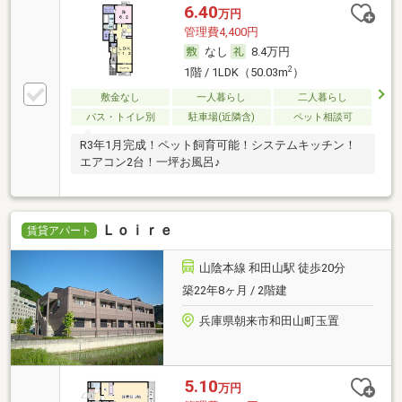
6.40
万円
管理費4,400円
なし
8.4万円
2
1階 / 1LDK（50.03m
）
敷金なし
一人暮らし
二人暮らし
バス・トイレ別
駐車場(近隣含)
ペット相談可
R3年1月完成！ペット飼育可能！システムキッチン！
エアコン2台！一坪お風呂♪
Ｌｏｉｒｅ
賃貸アパート
山陰本線 和田山駅 徒歩20分
築22年8ヶ月 / 2階建
兵庫県朝来市和田山町玉置
5.10
万円