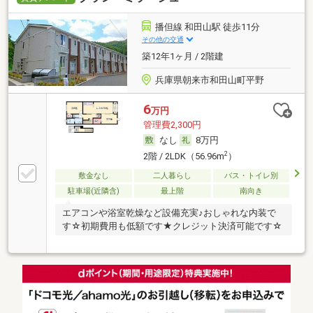
播但線 和田山駅 徒歩11分
その他の交通
築12年1ヶ月 / 2階建
兵庫県朝来市和田山町平野
6
万円
管理費2,300円
なし
8万円
2
2階 / 2LDK（56.96m
）
敷金なし
二人暮らし
バス・トイレ別
駐車場(近隣含)
最上階
南向き
エアコンや浴室乾燥など設備充実♪おしゃれな内装で
す☆初期費用も低額です★クレジット決済可能です☆