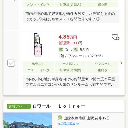
バス・トイレ別
駐車場(近隣含)
最上階
市内の中心地で好立地な物件★独立した洋室もあすの
でカップル様にもオススメな間取りですよ◎
4.85
万円
管理費1,800円
なし
8万円
2
1階 / ワンルーム（32.9m
）
敷金なし
一人暮らし
ワンルーム
バス・トイレ別
駐車場(近隣含)
南向き
市内の中心地に単身者向けのお部屋★12帖の広々洋室
ですよ◎エアコンや人気のサンルームも魅力的です♪
ロワール −Ｌｏｉｒｅー
賃貸アパート
山陰本線 和田山駅 徒歩19分
その他の交通