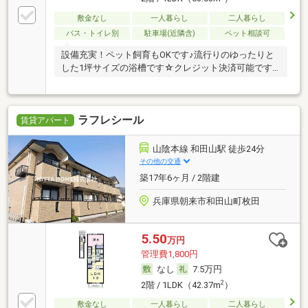
敷金なし
一人暮らし
二人暮らし
バス・トイレ別
駐車場(近隣含)
ペット相談可
設備充実！ペット飼育もOKです♪流行りのゆったりと
した1坪サイズの浴槽です☆クレジット決済可能です
☆
ラフレシール
賃貸アパート
山陰本線 和田山駅 徒歩24分
その他の交通
築17年6ヶ月 / 2階建
兵庫県朝来市和田山町枚田
5.50
万円
管理費1,800円
なし
7.5万円
2
2階 / 1LDK（42.37m
）
敷金なし
一人暮らし
二人暮らし