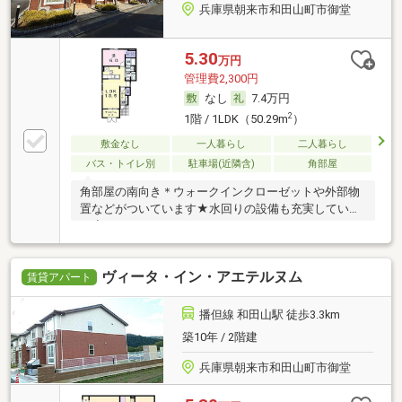
兵庫県朝来市和田山町市御堂
5.30
万円
管理費2,300円
なし
7.4万円
2
1階 / 1LDK（50.29m
）
敷金なし
一人暮らし
二人暮らし
バス・トイレ別
駐車場(近隣含)
角部屋
角部屋の南向き＊ウォークインクローゼットや外部物
置などがついています★水回りの設備も充実していま
す◇
ヴィータ・イン・アエテルヌム
賃貸アパート
播但線 和田山駅 徒歩3.3km
築10年 / 2階建
兵庫県朝来市和田山町市御堂