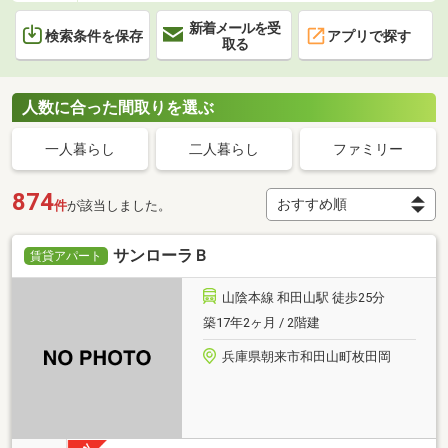
新着メールを受
検索条件を保存
アプリで探す
取る
人数に合った間取りを選ぶ
一人暮らし
二人暮らし
ファミリー
874
件
が該当しました。
サンローラＢ
賃貸アパート
山陰本線 和田山駅 徒歩25分
築17年2ヶ月 / 2階建
兵庫県朝来市和田山町枚田岡