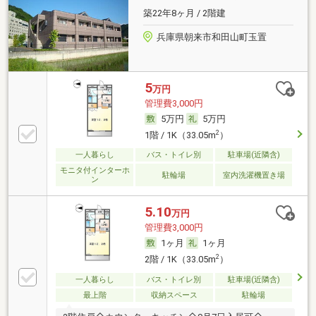
築22年8ヶ月 / 2階建
兵庫県朝来市和田山町玉置
5
万円
管理費3,000円
5万円
5万円
2
1階 / 1K（33.05m
）
一人暮らし
バス・トイレ別
駐車場(近隣含)
モニタ付インターホ
駐輪場
室内洗濯機置き場
ン
5.10
万円
管理費3,000円
1ヶ月
1ヶ月
2
2階 / 1K（33.05m
）
一人暮らし
バス・トイレ別
駐車場(近隣含)
最上階
収納スペース
駐輪場