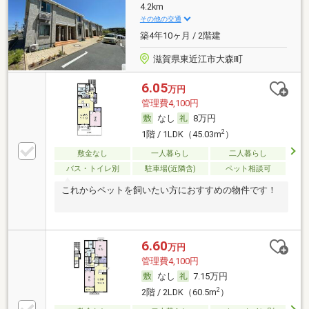
4.2km
その他の交通
築4年10ヶ月 / 2階建
滋賀県東近江市大森町
6.05
万円
管理費4,100円
なし
8万円
2
1階 / 1LDK（45.03m
）
敷金なし
一人暮らし
二人暮らし
バス・トイレ別
駐車場(近隣含)
ペット相談可
これからペットを飼いたい方におすすめの物件です！
6.60
万円
管理費4,100円
なし
7.15万円
2
2階 / 2LDK（60.5m
）