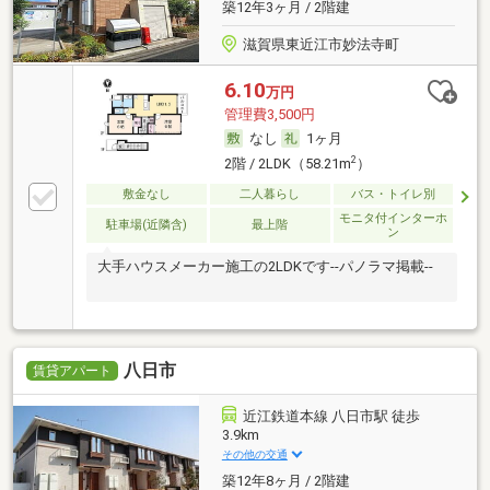
築12年3ヶ月 / 2階建
滋賀県東近江市妙法寺町
6.10
万円
管理費3,500円
なし
1ヶ月
2
2階 / 2LDK（58.21m
）
敷金なし
二人暮らし
バス・トイレ別
モニタ付インターホ
駐車場(近隣含)
最上階
ン
大手ハウスメーカー施工の2LDKです--パノラマ掲載--
八日市
賃貸アパート
近江鉄道本線 八日市駅 徒歩
3.9km
その他の交通
築12年8ヶ月 / 2階建