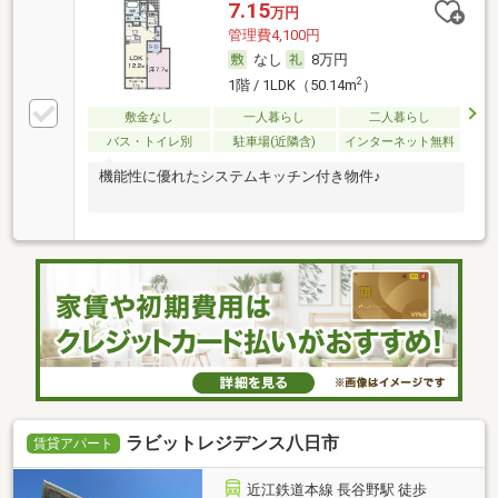
7.15
万円
管理費4,100円
なし
8万円
2
1階 / 1LDK（50.14m
）
敷金なし
一人暮らし
二人暮らし
バス・トイレ別
駐車場(近隣含)
インターネット無料
機能性に優れたシステムキッチン付き物件♪
ラビットレジデンス八日市
賃貸アパート
近江鉄道本線 長谷野駅 徒歩