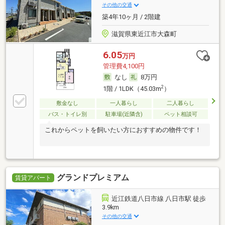
その他の交通
築4年10ヶ月 / 2階建
滋賀県東近江市大森町
6.05
万円
管理費4,100円
なし
8万円
2
1階 / 1LDK（45.03m
）
敷金なし
一人暮らし
二人暮らし
バス・トイレ別
駐車場(近隣含)
ペット相談可
これからペットを飼いたい方におすすめの物件です！
グランドプレミアム
賃貸アパート
近江鉄道八日市線 八日市駅 徒歩
3.9km
その他の交通