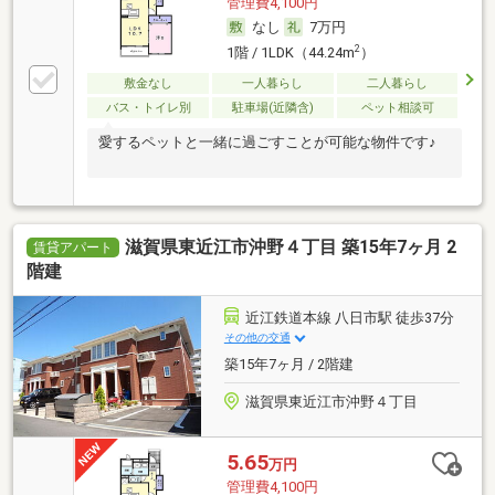
管理費4,100円
なし
7万円
2
1階 / 1LDK（44.24m
）
敷金なし
一人暮らし
二人暮らし
バス・トイレ別
駐車場(近隣含)
ペット相談可
愛するペットと一緒に過ごすことが可能な物件です♪
滋賀県東近江市沖野４丁目 築15年7ヶ月 2
賃貸アパート
階建
近江鉄道本線 八日市駅 徒歩37分
その他の交通
築15年7ヶ月 / 2階建
滋賀県東近江市沖野４丁目
5.65
万円
管理費4,100円