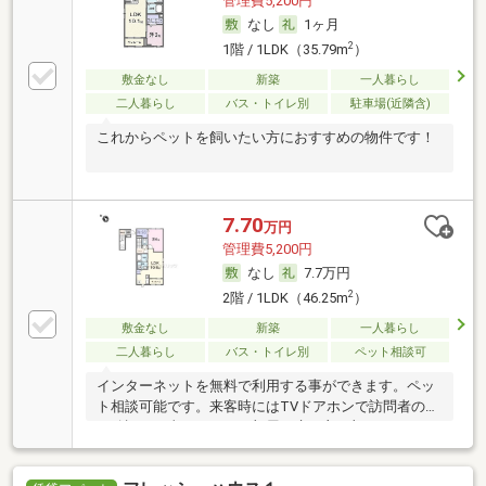
管理費5,200円
なし
1ヶ月
2
1階 / 1LDK（35.79m
）
敷金なし
新築
一人暮らし
二人暮らし
バス・トイレ別
駐車場(近隣含)
これからペットを飼いたい方におすすめの物件です！
7.70
万円
管理費5,200円
なし
7.7万円
2
2階 / 1LDK（46.25m
）
敷金なし
新築
一人暮らし
二人暮らし
バス・トイレ別
ペット相談可
インターネットを無料で利用する事ができます。ペッ
ト相談可能です。来客時にはTVドアホンで訪問者の顔
を確認する事ができ、お部屋の床は主要部あるいは一
部がクッションフロアとなっております。