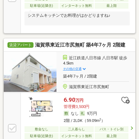
駐車場(近隣含)
インターネット無料
最上階
システムキッチンでお料理がはかどりますね♪
滋賀県東近江市尻無町 築4年7ヶ月 2階建
賃貸アパート
近江鉄道八日市線 八日市駅 徒歩
4.5km
その他の交通
築4年7ヶ月 / 2階建
滋賀県東近江市尻無町
6.90
万円
管理費3,500円
なし
9万円
2
2階 / 2LDK（59.09m
）
敷金なし
二人暮らし
バス・トイレ別
駐車場(近隣含)
インターネット無料
最上階