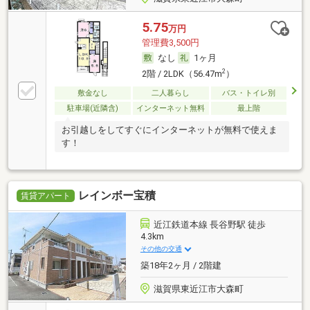
5.75
万円
管理費3,500円
なし
1ヶ月
2
2階 / 2LDK（56.47m
）
敷金なし
二人暮らし
バス・トイレ別
駐車場(近隣含)
インターネット無料
最上階
お引越しをしてすぐにインターネットが無料で使えま
す！
レインボー宝積
賃貸アパート
近江鉄道本線 長谷野駅 徒歩
4.3km
その他の交通
築18年2ヶ月 / 2階建
滋賀県東近江市大森町