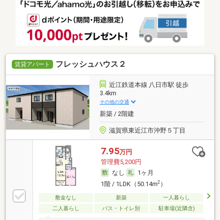
フレッシュハウス２
賃貸アパート
近江鉄道本線 八日市駅 徒歩
3.4km
その他の交通
新築 / 2階建
滋賀県東近江市沖野５丁目
7.95
万円
管理費5,200円
なし
1ヶ月
2
1階 / 1LDK（50.14m
）
敷金なし
新築
一人暮らし
二人暮らし
バス・トイレ別
駐車場(近隣含)