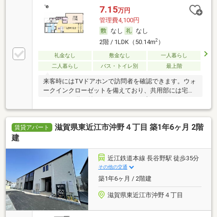
7.15
万円
管理費4,100円
なし
なし
2
2階 / 1LDK（50.14m
）
礼金なし
敷金なし
一人暮らし
二人暮らし
バス・トイレ別
最上階
来客時にはTVドアホンで訪問者を確認できます。ウォ
ークインクローゼットを備えており、共用部には宅配
ボックスが備え付けられています。大きなシステムキ
ッチンやお風呂が魅力的。エアコンが2基設備です。
滋賀県東近江市沖野４丁目 築1年6ヶ月 2階
賃貸アパート
建
近江鉄道本線 長谷野駅 徒歩35分
その他の交通
築1年6ヶ月 / 2階建
滋賀県東近江市沖野４丁目