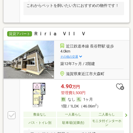
これからペットを飼いたい方におすすめの物件です！
Ｒｉｒｉａ ＶＩＩ Ｖ
賃貸アパート
近江鉄道本線 長谷野駅 徒歩
4.0km
その他の交通
築12年7ヶ月 / 2階建
滋賀県東近江市大森町
4.90
万円
管理費3,500円
なし
1ヶ月
2
1階 / 1LDK（46.06m
）
敷金なし
一人暮らし
二人暮らし
モニタ付インターホ
バス・トイレ別
駐車場(近隣含)
ン