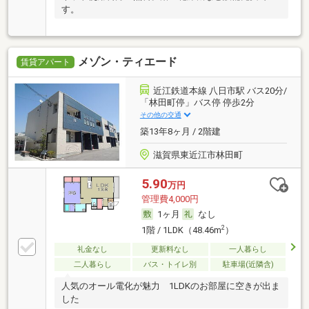
す。
メゾン・ティエード
賃貸アパート
近江鉄道本線 八日市駅 バス20分/
「林田町停」バス停 停歩2分
その他の交通
築13年8ヶ月 / 2階建
滋賀県東近江市林田町
5.90
万円
管理費4,000円
1ヶ月
なし
2
1階 / 1LDK（48.46m
）
礼金なし
更新料なし
一人暮らし
二人暮らし
バス・トイレ別
駐車場(近隣含)
人気のオール電化が魅力 1LDKのお部屋に空きが出ま
した