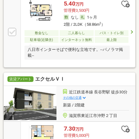
5.40
万円
管理費3,500円
なし
1ヶ月
2
2階 / 2LDK（58.86m
）
敷金なし
二人暮らし
バス・トイレ別
駐車場(近隣含)
インターネット無料
最上階
八日市インターそばで便利な立地です。--パノラマ掲
載--
エクセルＶＩ
賃貸アパート
近江鉄道本線 長谷野駅 徒歩30分
その他の交通
新築 / 2階建
滋賀県東近江市沖野２丁目
7.30
万円
管理費5,000円