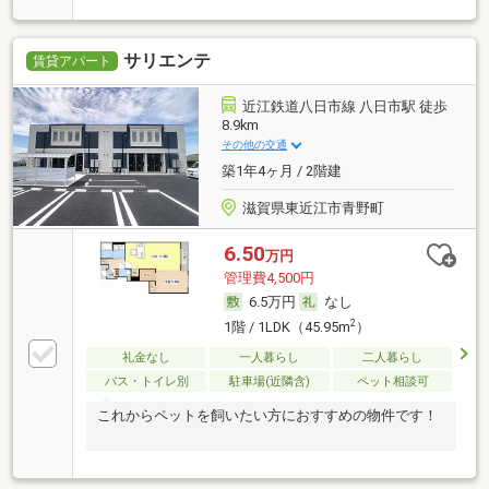
サリエンテ
賃貸アパート
近江鉄道八日市線 八日市駅 徒歩
8.9km
その他の交通
築1年4ヶ月 / 2階建
滋賀県東近江市青野町
6.50
万円
管理費4,500円
6.5万円
なし
2
1階 / 1LDK（45.95m
）
礼金なし
一人暮らし
二人暮らし
バス・トイレ別
駐車場(近隣含)
ペット相談可
これからペットを飼いたい方におすすめの物件です！