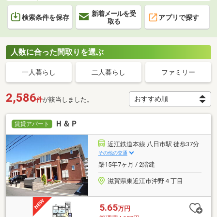
新着メールを受
検索条件を保存
アプリで探す
取る
人数に合った間取りを選ぶ
一人暮らし
二人暮らし
ファミリー
2,586
件
が該当しました。
Ｈ＆Ｐ
賃貸アパート
近江鉄道本線 八日市駅 徒歩37分
その他の交通
築15年7ヶ月 / 2階建
滋賀県東近江市沖野４丁目
5.65
万円