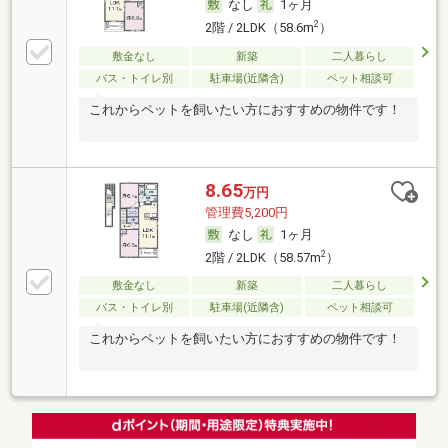
なし
1ヶ月
2
2階 / 2LDK（58.6m
）
敷金なし
新築
二人暮らし
バス・トイレ別
駐車場(近隣含)
ペット相談可
これからペットを飼いたい方におすすめの物件です！
8.65
万円
管理費5,200円
なし
1ヶ月
2
2階 / 2LDK（58.57m
）
敷金なし
新築
二人暮らし
バス・トイレ別
駐車場(近隣含)
ペット相談可
これからペットを飼いたい方におすすめの物件です！