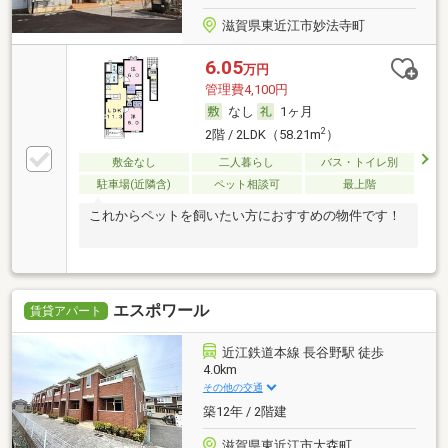
滋賀県東近江市妙法寺町
6.05
万円
管理費4,100円
なし
1ヶ月
2
2階 / 2LDK（58.21m
）
敷金なし
二人暮らし
バス・トイレ別
駐車場(近隣含)
ペット相談可
最上階
これからペットを飼いたい方におすすめの物件です！
エスポワール
賃貸アパート
近江鉄道本線 長谷野駅 徒歩
4.0km
その他の交通
築12年 / 2階建
滋賀県東近江市大森町