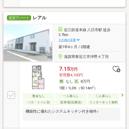
レアル
賃貸アパート
近江鉄道本線 八日市駅 徒歩
3.7km
その他の交通
築1年6ヶ月 / 2階建
滋賀県東近江市沖野４丁目
7.15
万円
管理費4,100円
なし
8万円
2
1階 / 1LDK（50.14m
）
敷金なし
一人暮らし
二人暮らし
バス・トイレ別
駐車場(近隣含)
インターネット無料
機能性に優れたシステムキッチン付き物件♪