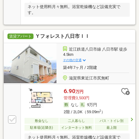
ネット使用料月々無料。浴室乾燥機など設備充実で
す。
Ｙフォレスト八日市ＩＩ
賃貸アパート
近江鉄道八日市線 八日市駅 徒歩
4.5km
その他の交通
築4年7ヶ月 / 2階建
滋賀県東近江市尻無町
6.90
万円
管理費3,500円
なし
9万円
2
2階 / 2LDK（59.09m
）
敷金なし
二人暮らし
バス・トイレ別
駐車場(近隣含)
インターネット無料
最上階
ネット使用料月々無料。浴室乾燥機など設備充実で