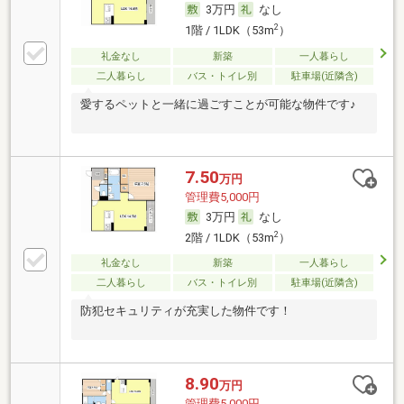
3万円
なし
2
1階 / 1LDK（53m
）
礼金なし
新築
一人暮らし
二人暮らし
バス・トイレ別
駐車場(近隣含)
愛するペットと一緒に過ごすことが可能な物件です♪
7.50
万円
管理費5,000円
3万円
なし
2
2階 / 1LDK（53m
）
礼金なし
新築
一人暮らし
二人暮らし
バス・トイレ別
駐車場(近隣含)
防犯セキュリティが充実した物件です！
8.90
万円
管理費5,000円