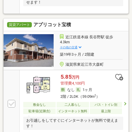
せます！
アプリコット宝積
賃貸アパート
近江鉄道本線 長谷野駅 徒歩
4.3km
その他の交通
築19年3ヶ月 / 2階建
滋賀県東近江市大森町
5.85
万円
管理費4,100円
なし
1ヶ月
2
2階 / 2LDK（59.09m
）
敷金なし
二人暮らし
バス・トイレ別
駐車場(近隣含)
インターネット無料
最上階
お引越しをしてすぐにインターネットが無料で使えま
す！