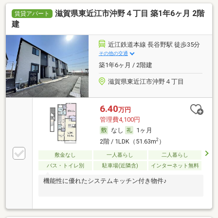
滋賀県東近江市沖野４丁目 築1年6ヶ月 2階
賃貸アパート
建
近江鉄道本線 長谷野駅 徒歩35分
その他の交通
築1年6ヶ月 / 2階建
滋賀県東近江市沖野４丁目
6.40
万円
管理費4,100円
なし
1ヶ月
2
2階 / 1LDK（51.63m
）
敷金なし
一人暮らし
二人暮らし
バス・トイレ別
駐車場(近隣含)
インターネット無料
機能性に優れたシステムキッチン付き物件♪