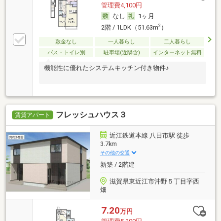
管理費4,100円
なし
1ヶ月
2
2階 / 1LDK（51.63m
）
敷金なし
一人暮らし
二人暮らし
バス・トイレ別
駐車場(近隣含)
インターネット無料
機能性に優れたシステムキッチン付き物件♪
フレッシュハウス３
賃貸アパート
近江鉄道本線 八日市駅 徒歩
3.7km
その他の交通
新築 / 2階建
滋賀県東近江市沖野５丁目字西
畑
7.20
万円