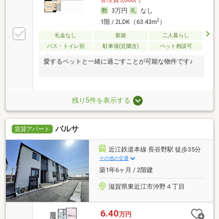
3万円
なし
2
1階 / 2LDK（63.43m
）
礼金なし
新築
二人暮らし
バス・トイレ別
駐車場(近隣含)
ペット相談可
愛するペットと一緒に過ごすことが可能な物件です♪
残り5件を表示する
バルサ
賃貸アパート
近江鉄道本線 長谷野駅 徒歩35分
その他の交通
築1年6ヶ月 / 2階建
滋賀県東近江市沖野４丁目
6.40
万円