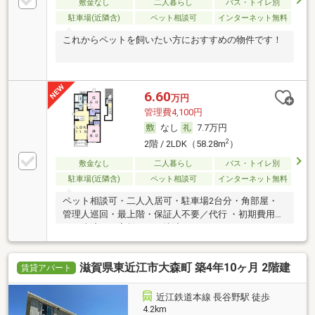
敷金なし
二人暮らし
バス・トイレ別
駐車場(近隣含)
ペット相談可
インターネット無料
これからペットを飼いたい方におすすめの物件です！
6.60
万円
管理費4,100円
なし
7.7万円
2
2階 / 2LDK（58.28m
）
敷金なし
二人暮らし
バス・トイレ別
駐車場(近隣含)
ペット相談可
インターネット無料
ペット相談可・二人入居可・駐車場2台分・角部屋・
管理人巡回・最上階・保証人不要／代行 ・初期費用カ
ード決済可・家賃カード決済可
滋賀県東近江市大森町 築4年10ヶ月 2階建
賃貸アパート
近江鉄道本線 長谷野駅 徒歩
4.2km