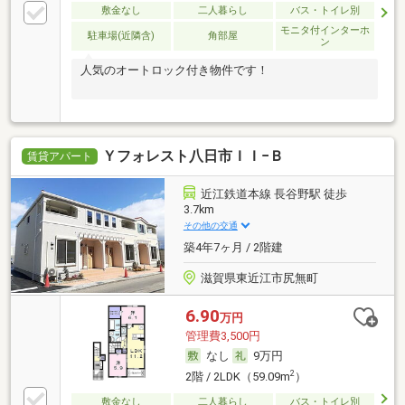
敷金なし
二人暮らし
バス・トイレ別
モニタ付インターホ
駐車場(近隣含)
角部屋
ン
人気のオートロック付き物件です！
Ｙフォレスト八日市ＩＩ−Ｂ
賃貸アパート
近江鉄道本線 長谷野駅 徒歩
3.7km
その他の交通
築4年7ヶ月 / 2階建
滋賀県東近江市尻無町
6.90
万円
管理費3,500円
なし
9万円
2
2階 / 2LDK（59.09m
）
敷金なし
二人暮らし
バス・トイレ別