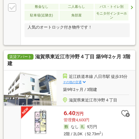
敷金なし
二人暮らし
バス・トイレ別
モニタ付インターホ
駐車場(近隣含)
角部屋
ン
人気のオートロック付き物件です！
滋賀県東近江市沖野４丁目 築9年2ヶ月 3階
賃貸アパート
建
近江鉄道本線 八日市駅 徒歩35分
その他の交通
築9年2ヶ月 / 3階建
滋賀県東近江市沖野４丁目
6.40
万円
管理費4,600円
なし
9万円
2
2階 / 2LDK（52.73m
）