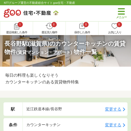
NTTグループ運営の不動産総合サイト goo住宅・不動産
1
0
0
0
最近検索した条件
最近見た物件
保存した条件
お気に入り
長谷野駅(滋賀県)のカウンターキッチンの賃貸
物件
物件一覧
(賃貸マンション・アパート)
毎日の料理も楽しくなりそう
カウンターキッチンのある賃貸物件特集
駅
変更する
近江鉄道本線/長谷野
条件
変更する
カウンターキッチン