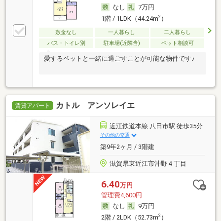
なし
7万円
2
1階 / 1LDK（44.24m
）
敷金なし
一人暮らし
二人暮らし
バス・トイレ別
駐車場(近隣含)
ペット相談可
愛するペットと一緒に過ごすことが可能な物件です♪
カトル アンソレイエ
賃貸アパート
近江鉄道本線 八日市駅 徒歩35分
その他の交通
築9年2ヶ月 / 3階建
滋賀県東近江市沖野４丁目
6.40
万円
管理費4,600円
なし
9万円
2
2階 / 2LDK（52.73m
）