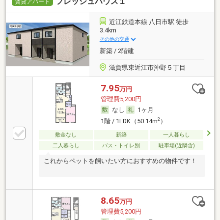
フレッシュハウス１
賃貸アパート
近江鉄道本線 八日市駅 徒歩
3.4km
その他の交通
新築 / 2階建
滋賀県東近江市沖野５丁目
7.95
万円
管理費5,200円
なし
1ヶ月
2
1階 / 1LDK（50.14m
）
敷金なし
新築
一人暮らし
二人暮らし
バス・トイレ別
駐車場(近隣含)
これからペットを飼いたい方におすすめの物件です！
8.65
万円
管理費5,200円