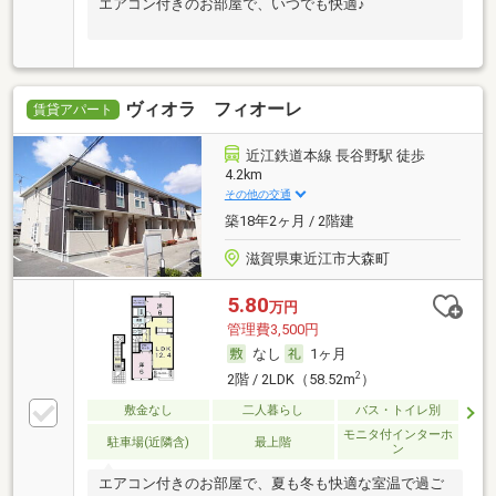
エアコン付きのお部屋で、いつでも快適♪
ヴィオラ フィオーレ
賃貸アパート
近江鉄道本線 長谷野駅 徒歩
4.2km
その他の交通
築18年2ヶ月 / 2階建
滋賀県東近江市大森町
5.80
万円
管理費3,500円
なし
1ヶ月
2
2階 / 2LDK（58.52m
）
敷金なし
二人暮らし
バス・トイレ別
モニタ付インターホ
駐車場(近隣含)
最上階
ン
エアコン付きのお部屋で、夏も冬も快適な室温で過ご