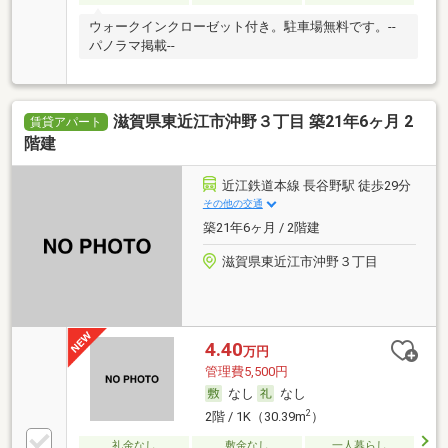
ウォークインクローゼット付き。駐車場無料です。--
パノラマ掲載--
滋賀県東近江市沖野３丁目 築21年6ヶ月 2
賃貸アパート
階建
近江鉄道本線 長谷野駅 徒歩29分
その他の交通
築21年6ヶ月 / 2階建
滋賀県東近江市沖野３丁目
4.40
万円
管理費5,500円
なし
なし
2
2階 / 1K（30.39m
）
礼金なし
敷金なし
一人暮らし