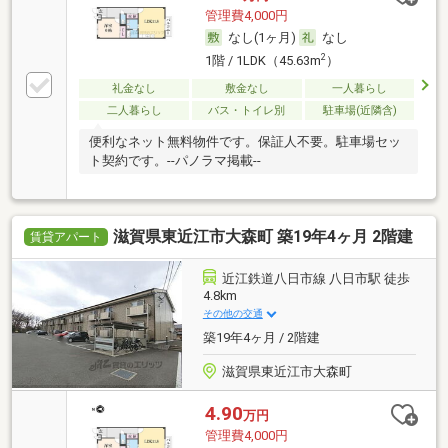
管理費4,000円
なし(1ヶ月)
なし
2
1階 / 1LDK（45.63m
）
礼金なし
敷金なし
一人暮らし
二人暮らし
バス・トイレ別
駐車場(近隣含)
便利なネット無料物件です。保証人不要。駐車場セッ
ト契約です。--パノラマ掲載--
滋賀県東近江市大森町 築19年4ヶ月 2階建
賃貸アパート
近江鉄道八日市線 八日市駅 徒歩
4.8km
その他の交通
築19年4ヶ月 / 2階建
滋賀県東近江市大森町
4.90
万円
管理費4,000円