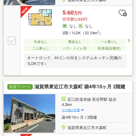
5.60
万円
管理費5,000円
なし
なし
2
2階 / 1LDK（32.34m
）
礼金なし
敷金なし
一人暮らし
二人暮らし
バス・トイレ別
駐車場(近隣含)
オートロック、IHコンロ付きシステムキッチン完備の
1LDKです♪
滋賀県東近江市大森町 築4年10ヶ月 2階建
賃貸アパート
近江鉄道本線 長谷野駅 徒歩
4.2km
その他の交通
築4年10ヶ月 / 2階建
滋賀県東近江市大森町