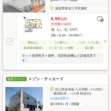
滋賀県東近江市尻無町
6.90
万円
管理費3,500円
なし
9万円
2
2階 / 2LDK（59.09m
）
敷金なし
二人暮らし
バス・トイレ別
駐車場(近隣含)
インターネット無料
最上階
ネット使用料月々無料。浴室乾燥機など設備充実で
す。
メゾン・ティエード
賃貸アパート
近江鉄道本線 八日市駅 バス20分/
「林田町停」バス停 停歩2分
その他の交通
築13年8ヶ月 / 2階建