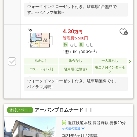
ウォークインクローゼット付き。駐車場1台無料で
す。--パノラマ掲載--
4.30
万円
管理費5,500円
なし
なし
2
1階 / 1K（30.39m
）
礼金なし
敷金なし
一人暮らし
モニタ付インターホ
バス・トイレ別
駐車場(近隣含)
ン
ウォークインクローゼット付き。駐車場無料です。--
パノラマ掲載--
アーバンプロムナードＩＩ
賃貸アパート
近江鉄道本線 長谷野駅 徒歩29分
その他の交通
築21年6ヶ月 / 2階建