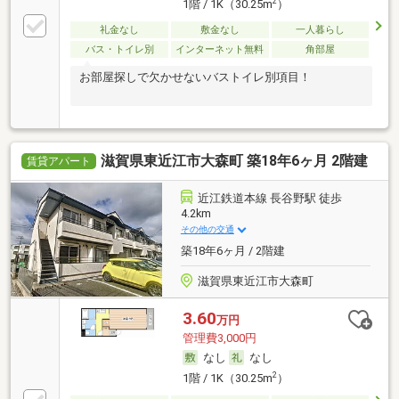
2
1階 / 1K（30.25m
）
礼金なし
敷金なし
一人暮らし
バス・トイレ別
インターネット無料
角部屋
お部屋探しで欠かせないバストイレ別項目！
滋賀県東近江市大森町 築18年6ヶ月 2階建
賃貸アパート
近江鉄道本線 長谷野駅 徒歩
4.2km
その他の交通
築18年6ヶ月 / 2階建
滋賀県東近江市大森町
3.60
万円
管理費3,000円
なし
なし
2
1階 / 1K（30.25m
）