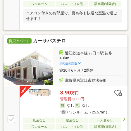
ワンルーム
バス・トイレ別
駐車場(近隣含)
エアコン付きのお部屋で、夏も冬も快適な室温で過ご
せます！
カーサパステロ
賃貸アパート
近江鉄道本線 八日市駅 徒歩
4.1km
その他の交通
築20年6ヶ月 / 2階建
滋賀県東近江市妙法寺町
3.90
万円
管理費5,000円
なし
なし
2
1階 / ワンルーム（25.67m
）
礼金なし
敷金なし
一人暮らし
ワンルーム
バス・トイレ別
駐車場(近隣含)