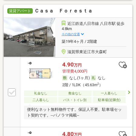
Ｃａｓａ Ｆｏｒｅｓｔａ
賃貸アパート
近江鉄道八日市線 八日市駅 徒歩
4.8km
その他の交通
築19年4ヶ月 / 2階建
滋賀県東近江市大森町
4.90
万円
管理費4,000円
なし(1ヶ月)
なし
2
2階 / 1LDK（45.63m
）
礼金なし
敷金なし
一人暮らし
二人暮らし
バス・トイレ別
駐車場(近隣含)
便利なネット無料物件です。保証人不要。駐車場セッ
ト契約です。--パノラマ掲載--
4.80
万円