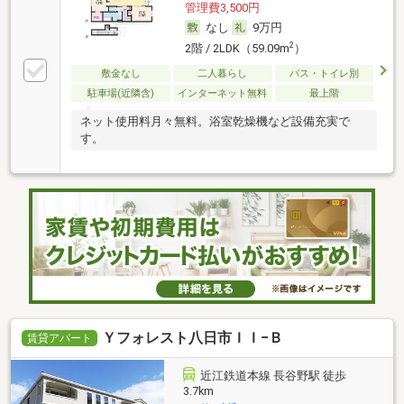
管理費3,500円
なし
9万円
2
2階 / 2LDK（59.09m
）
敷金なし
二人暮らし
バス・トイレ別
駐車場(近隣含)
インターネット無料
最上階
ネット使用料月々無料。浴室乾燥機など設備充実で
す。
Ｙフォレスト八日市ＩＩ−Ｂ
賃貸アパート
近江鉄道本線 長谷野駅 徒歩
3.7km