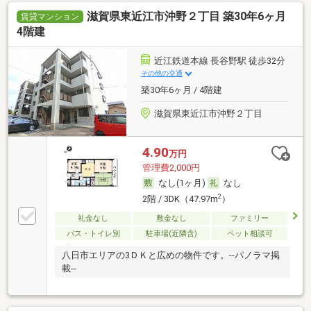
滋賀県東近江市沖野２丁目 築30年6ヶ月
賃貸マンション
4階建
近江鉄道本線 長谷野駅 徒歩32分
その他の交通
築30年6ヶ月 / 4階建
滋賀県東近江市沖野２丁目
4.90
万円
管理費2,000円
なし(1ヶ月)
なし
2
2階 / 3DK（47.97m
）
礼金なし
敷金なし
ファミリー
バス・トイレ別
駐車場(近隣含)
ペット相談可
八日市エリアの3ＤＫと広めの物件です。--パノラマ掲
載--