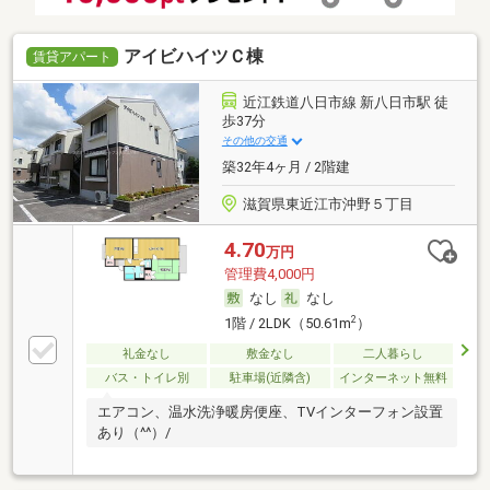
アイビハイツＣ棟
賃貸アパート
近江鉄道八日市線 新八日市駅 徒
歩37分
その他の交通
築32年4ヶ月 / 2階建
滋賀県東近江市沖野５丁目
4.70
万円
管理費4,000円
なし
なし
2
1階 / 2LDK（50.61m
）
礼金なし
敷金なし
二人暮らし
バス・トイレ別
駐車場(近隣含)
インターネット無料
エアコン、温水洗浄暖房便座、TVインターフォン設置
あり（^^）/