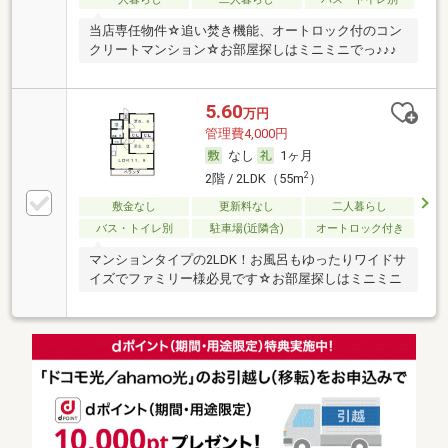
当店専任物件☆追い焚き機能、オートロック付のコン
クリートマンション☆お部屋探しはミニミニでっ♪♪♪
5.60
万円
管理費4,000円
なし
1ヶ月
2
2階 / 2LDK（55m
）
敷金なし
更新料なし
二人暮らし
バス・トイレ別
駐車場(近隣含)
オートロック付き
マンションタイプの2LDK！お風呂もゆったりワイドサ
イズでファミリー様必見です☆お部屋探しはミニミニ