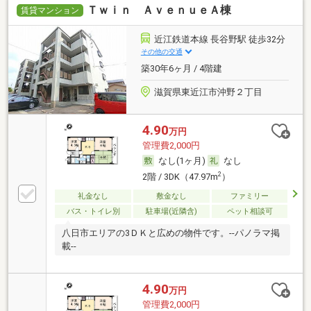
Ｔｗｉｎ ＡｖｅｎｕｅＡ棟
賃貸マンション
近江鉄道本線 長谷野駅 徒歩32分
その他の交通
築30年6ヶ月 / 4階建
滋賀県東近江市沖野２丁目
4.90
万円
管理費2,000円
なし(1ヶ月)
なし
2
2階 / 3DK（47.97m
）
礼金なし
敷金なし
ファミリー
バス・トイレ別
駐車場(近隣含)
ペット相談可
八日市エリアの3ＤＫと広めの物件です。--パノラマ掲
載--
4.90
万円
管理費2,000円