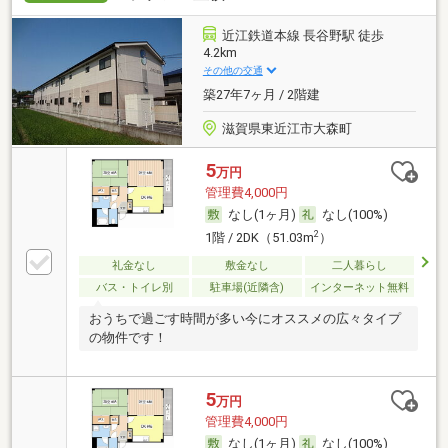
近江鉄道本線 長谷野駅 徒歩
4.2km
その他の交通
築27年7ヶ月 / 2階建
滋賀県東近江市大森町
5
万円
管理費4,000円
なし(1ヶ月)
なし(100%)
2
1階 / 2DK（51.03m
）
礼金なし
敷金なし
二人暮らし
バス・トイレ別
駐車場(近隣含)
インターネット無料
おうちで過ごす時間が多い今にオススメの広々タイプ
の物件です！
5
万円
管理費4,000円
なし(1ヶ月)
なし(100%)