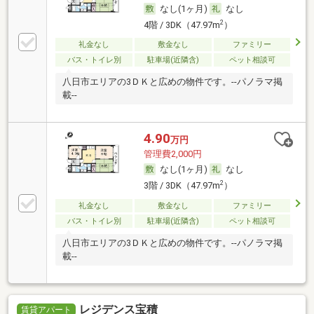
なし(1ヶ月)
なし
2
4階 / 3DK（47.97m
）
礼金なし
敷金なし
ファミリー
バス・トイレ別
駐車場(近隣含)
ペット相談可
八日市エリアの3ＤＫと広めの物件です。--パノラマ掲
載--
4.90
万円
管理費2,000円
なし(1ヶ月)
なし
2
3階 / 3DK（47.97m
）
礼金なし
敷金なし
ファミリー
バス・トイレ別
駐車場(近隣含)
ペット相談可
八日市エリアの3ＤＫと広めの物件です。--パノラマ掲
載--
レジデンス宝積
賃貸アパート