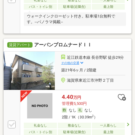
礼金なし
敷金なし
一人暮らし
バス・トイレ別
駐車場(近隣含)
最上階
ウォークインクローゼット付き。駐車場1台無料で
す。--パノラマ掲載--
アーバンプロムナードＩＩ
賃貸アパート
近江鉄道本線 長谷野駅 徒歩29分
その他の交通
築21年6ヶ月 / 2階建
滋賀県東近江市沖野２丁目
4.40
万円
管理費5,500円
なし
なし
2
2階 / 1K（30.39m
）
礼金なし
敷金なし
一人暮らし
バス・トイレ別
駐車場(近隣含)
最上階