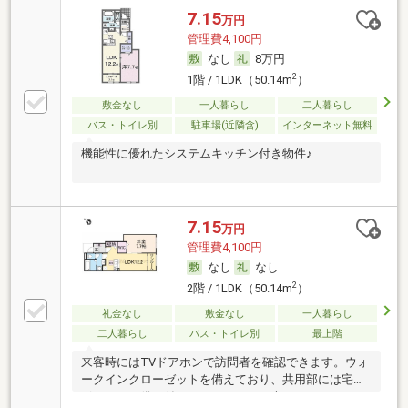
7.15
万円
管理費4,100円
なし
8万円
2
1階 / 1LDK（50.14m
）
敷金なし
一人暮らし
二人暮らし
バス・トイレ別
駐車場(近隣含)
インターネット無料
機能性に優れたシステムキッチン付き物件♪
7.15
万円
管理費4,100円
なし
なし
2
2階 / 1LDK（50.14m
）
礼金なし
敷金なし
一人暮らし
二人暮らし
バス・トイレ別
最上階
来客時にはTVドアホンで訪問者を確認できます。ウォ
ークインクローゼットを備えており、共用部には宅配
ボックスが備え付けられています。大きなシステムキ