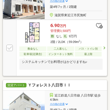
その他の交通
築4年7ヶ月 / 2階建
滋賀県東近江市尻無町
6.90
万円
管理費3,500円
なし
9万円
2
2階 / 2LDK（59.09m
）
敷金なし
二人暮らし
バス・トイレ別
駐車場(近隣含)
インターネット無料
最上階
システムキッチンでお料理がはかどりますね♪
Ｙフォレスト八日市ＩＩ
賃貸アパート
近江鉄道八日市線 八日市駅 徒歩
4.5km
その他の交通
築4年7ヶ月 / 2階建