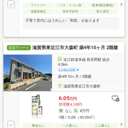
ファミリー
バス・トイレ別
駐車場(近隣含)
洗面所独立
見学予約可
即入居可
子育て世代にはうれしい「和室」があります
滋賀県東近江市大森町 築4年10ヶ月 2階建
賃貸アパート
近江鉄道本線 長谷野駅 徒歩
4.2km
その他の交通
築4年10ヶ月 / 2階建
滋賀県東近江市大森町
6.05
万円
管理費4,100円
なし
8万円
2
1階 / 1LDK（45.03m
）
敷金なし
一人暮らし
二人暮らし