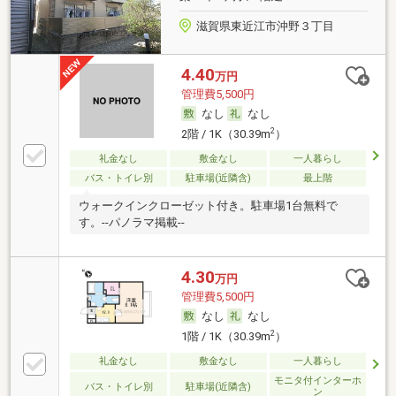
滋賀県東近江市沖野３丁目
4.40
万円
管理費5,500円
なし
なし
2
2階 / 1K（30.39m
）
礼金なし
敷金なし
一人暮らし
バス・トイレ別
駐車場(近隣含)
最上階
ウォークインクローゼット付き。駐車場1台無料で
す。--パノラマ掲載--
4.30
万円
管理費5,500円
なし
なし
2
1階 / 1K（30.39m
）
礼金なし
敷金なし
一人暮らし
モニタ付インターホ
バス・トイレ別
駐車場(近隣含)
ン