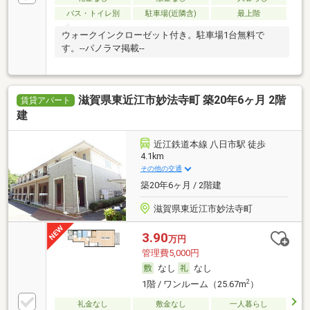
バス・トイレ別
駐車場(近隣含)
最上階
ウォークインクローゼット付き。駐車場1台無料で
す。--パノラマ掲載--
滋賀県東近江市妙法寺町 築20年6ヶ月 2階
賃貸アパート
建
近江鉄道本線 八日市駅 徒歩
4.1km
その他の交通
築20年6ヶ月 / 2階建
滋賀県東近江市妙法寺町
3.90
万円
管理費5,000円
なし
なし
2
1階 / ワンルーム（25.67m
）
礼金なし
敷金なし
一人暮らし