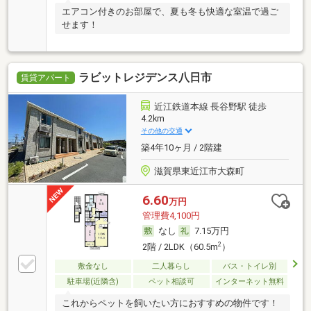
エアコン付きのお部屋で、夏も冬も快適な室温で過ご
せます！
ラビットレジデンス八日市
賃貸アパート
近江鉄道本線 長谷野駅 徒歩
4.2km
その他の交通
築4年10ヶ月 / 2階建
滋賀県東近江市大森町
6.60
万円
管理費4,100円
なし
7.15万円
2
2階 / 2LDK（60.5m
）
敷金なし
二人暮らし
バス・トイレ別
駐車場(近隣含)
ペット相談可
インターネット無料
これからペットを飼いたい方におすすめの物件です！