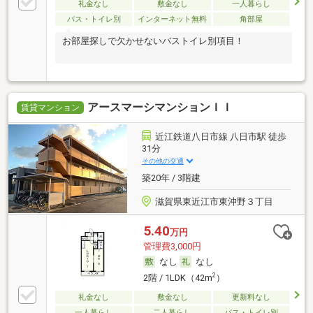
礼金なし
敷金なし
一人暮らし
バス・トイレ別
インターネット無料
角部屋
お部屋探しで欠かせないバストイレ別項目！
アースマーシマンションＩＩ
賃貸マンション
近江鉄道八日市線 八日市駅 徒歩
31分
その他の交通
築20年 / 3階建
滋賀県東近江市東沖野３丁目
5.40
万円
管理費3,000円
なし
なし
2
2階 / 1LDK（42m
）
礼金なし
敷金なし
更新料なし
一人暮らし
二人暮らし
バス・トイレ別