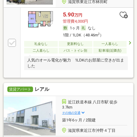
滋賀県東近江市林田町
5.90
万円
管理費4,000円
1ヶ月
なし
2
1階 / 1LDK（48.46m
）
礼金なし
更新料なし
一人暮らし
二人暮らし
バス・トイレ別
駐車場(近隣含)
人気のオール電化が魅力 1LDKのお部屋に空きが出ま
した
レアル
賃貸アパート
近江鉄道本線 八日市駅 徒歩
3.7km
その他の交通
築1年6ヶ月 / 2階建
滋賀県東近江市沖野４丁目