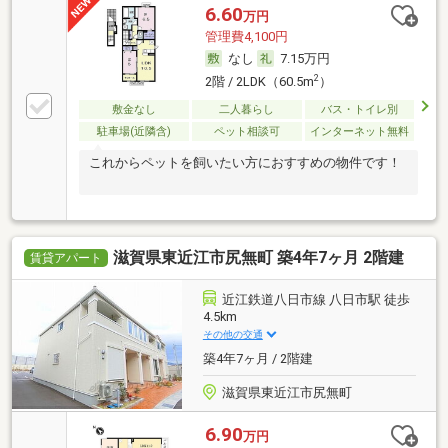
6.60
万円
管理費4,100円
なし
7.15万円
2
2階 / 2LDK（60.5m
）
敷金なし
二人暮らし
バス・トイレ別
駐車場(近隣含)
ペット相談可
インターネット無料
これからペットを飼いたい方におすすめの物件です！
滋賀県東近江市尻無町 築4年7ヶ月 2階建
賃貸アパート
近江鉄道八日市線 八日市駅 徒歩
4.5km
その他の交通
築4年7ヶ月 / 2階建
滋賀県東近江市尻無町
6.90
万円