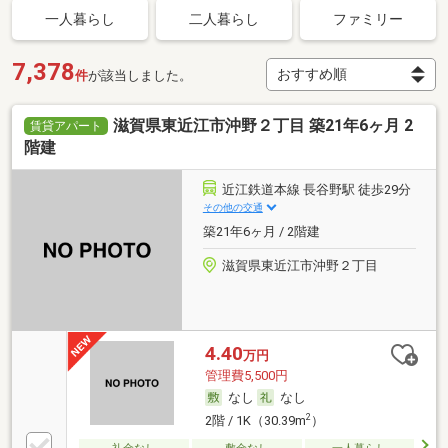
一人暮らし
二人暮らし
ファミリー
7,378
件
が該当しました。
滋賀県東近江市沖野２丁目 築21年6ヶ月 2
賃貸アパート
階建
近江鉄道本線 長谷野駅 徒歩29分
その他の交通
築21年6ヶ月 / 2階建
滋賀県東近江市沖野２丁目
4.40
万円
管理費5,500円
なし
なし
2
2階 / 1K（30.39m
）