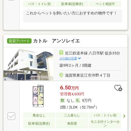
バス・トイレ別
駐車場(近隣含)
ペット相談可
これからペットを飼いたい方におすすめの物件です！
カトル アンソレイエ
賃貸アパート
近江鉄道本線 八日市駅 徒歩35分
その他の交通
築9年2ヶ月 / 3階建
滋賀県東近江市沖野４丁目
6.50
万円
管理費4,600円
なし
9万円
2
2階 / 2LDK（52.73m
）
敷金なし
二人暮らし
バス・トイレ別
モニタ付インターホ
駐車場(近隣含)
角部屋
ン