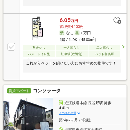
6.05
万円
管理費4,100円
なし
8万円
2
1階 / 1LDK（45.03m
）
敷金なし
一人暮らし
二人暮らし
バス・トイレ別
駐車場(近隣含)
ペット相談可
これからペットを飼いたい方におすすめの物件です！
コンソラータ
賃貸アパート
近江鉄道本線 長谷野駅 徒歩
4.4km
その他の交通
築6年2ヶ月 / 2階建
滋賀県東近江市大森町