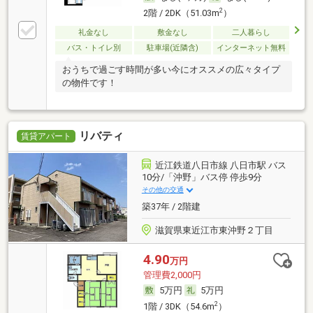
2
2階 / 2DK（51.03m
）
礼金なし
敷金なし
二人暮らし
バス・トイレ別
駐車場(近隣含)
インターネット無料
おうちで過ごす時間が多い今にオススメの広々タイプ
の物件です！
リバティ
賃貸アパート
近江鉄道八日市線 八日市駅 バス
10分/「沖野」バス停 停歩9分
その他の交通
築37年 / 2階建
滋賀県東近江市東沖野２丁目
4.90
万円
管理費2,000円
5万円
5万円
2
1階 / 3DK（54.6m
）