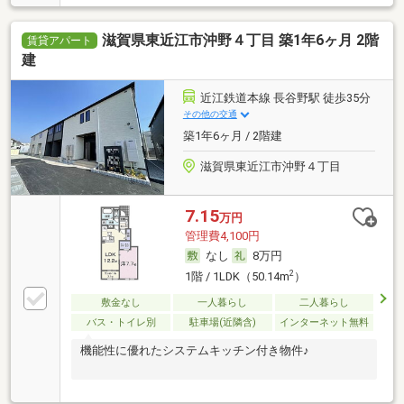
ッチンやお風呂が魅力的。エアコンが2基設備です。
滋賀県東近江市沖野４丁目 築1年6ヶ月 2階
賃貸アパート
建
近江鉄道本線 長谷野駅 徒歩35分
その他の交通
築1年6ヶ月 / 2階建
滋賀県東近江市沖野４丁目
7.15
万円
管理費4,100円
なし
8万円
2
1階 / 1LDK（50.14m
）
敷金なし
一人暮らし
二人暮らし
バス・トイレ別
駐車場(近隣含)
インターネット無料
機能性に優れたシステムキッチン付き物件♪