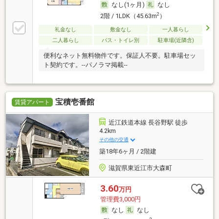
なし(1ヶ月)
なし
2
2階 / 1LDK（45.63m
）
礼金なし
敷金なし
一人暮らし
二人暮らし
バス・トイレ別
駐車場(近隣含)
便利なネット無料物件です。保証人不要。駐車場セッ
ト契約です。--パノラマ掲載--
宝積壱番館
賃貸アパート
近江鉄道本線 長谷野駅 徒歩
4.2km
その他の交通
築18年6ヶ月 / 2階建
滋賀県東近江市大森町
3.60
万円
管理費3,000円
なし
なし