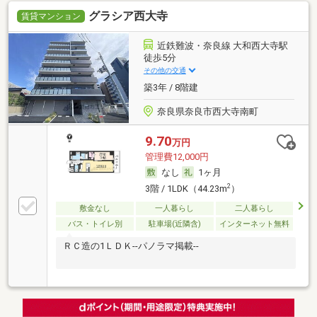
グラシア西大寺
賃貸マンション
近鉄難波・奈良線 大和西大寺駅
徒歩5分
その他の交通
築3年 / 8階建
奈良県奈良市西大寺南町
9.70
万円
管理費12,000円
なし
1ヶ月
2
3階 / 1LDK（44.23m
）
敷金なし
一人暮らし
二人暮らし
バス・トイレ別
駐車場(近隣含)
インターネット無料
ＲＣ造の1ＬＤＫ--パノラマ掲載--