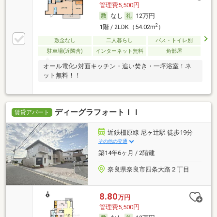
管理費5,500円
なし
12万円
2
1階 / 2LDK（54.02m
）
敷金なし
二人暮らし
バス・トイレ別
駐車場(近隣含)
インターネット無料
角部屋
オール電化♪対面キッチン・追い焚き・一坪浴室！ネ
ット無料！！
ディーグラフォートＩＩ
賃貸アパート
近鉄橿原線 尼ヶ辻駅 徒歩19分
その他の交通
築14年6ヶ月 / 2階建
奈良県奈良市四条大路２丁目
8.80
万円
管理費5,500円