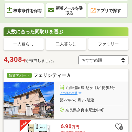
新着メールを受
検索条件を保存
アプリで探す
取る
人数に合った間取りを選ぶ
一人暮らし
二人暮らし
ファミリー
4,308
件
が該当しました。
フェリシティーＡ
賃貸アパート
近鉄橿原線 尼ヶ辻駅 徒歩3分
その他の交通
築22年6ヶ月 / 2階建
奈良県奈良市尼辻中町
6.90
万円