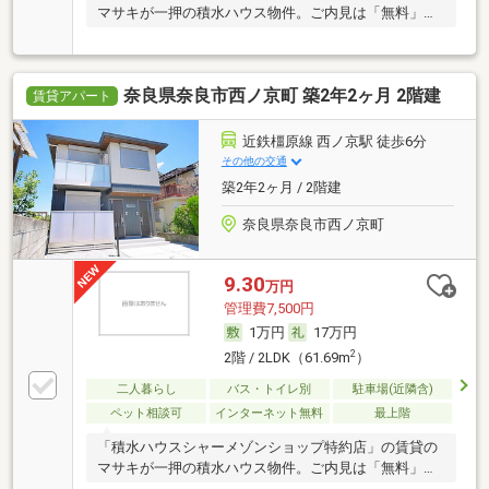
マサキが一押の積水ハウス物件。ご内見は「無料」で
す。
奈良県奈良市西ノ京町 築2年2ヶ月 2階建
賃貸アパート
近鉄橿原線 西ノ京駅 徒歩6分
その他の交通
築2年2ヶ月 / 2階建
奈良県奈良市西ノ京町
9.30
万円
管理費7,500円
1万円
17万円
2
2階 / 2LDK（61.69m
）
二人暮らし
バス・トイレ別
駐車場(近隣含)
ペット相談可
インターネット無料
最上階
「積水ハウスシャーメゾンショップ特約店」の賃貸の
マサキが一押の積水ハウス物件。ご内見は「無料」で
す。