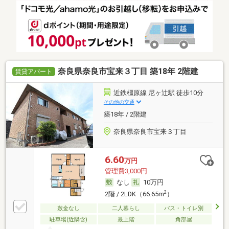
奈良県奈良市宝来３丁目 築18年 2階建
賃貸アパート
近鉄橿原線 尼ヶ辻駅 徒歩10分
その他の交通
築18年 / 2階建
奈良県奈良市宝来３丁目
6.60
万円
管理費3,000円
なし
10万円
2
2階 / 2LDK（66.65m
）
敷金なし
二人暮らし
バス・トイレ別
駐車場(近隣含)
最上階
角部屋