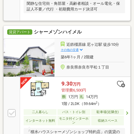
閑静な住宅街・角部屋・高齢者相談・オール電化・保
証人不要／代行 ・初期費用カード決済可
シャーメゾンハイメル
賃貸アパート
近鉄橿原線 尼ヶ辻駅 徒歩10分
その他の交通
築6年1ヶ月 / 2階建
奈良県奈良市平松１丁目
9.30
万円
管理費6,500円
1万円
14万円
2
1階 / 2LDK（59.64m
）
二人暮らし
バス・トイレ別
駐車場(近隣含)
モニタ付インターホ
インターネット無料
収納スペース
ン
「積水ハウスシャーメゾンショップ特約店」の賃貸の