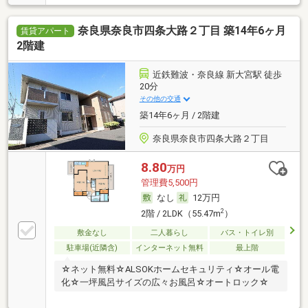
奈良県奈良市四条大路２丁目 築14年6ヶ月
賃貸アパート
2階建
近鉄難波・奈良線 新大宮駅 徒歩
20分
その他の交通
築14年6ヶ月 / 2階建
奈良県奈良市四条大路２丁目
8.80
万円
管理費5,500円
なし
12万円
2
2階 / 2LDK（55.47m
）
敷金なし
二人暮らし
バス・トイレ別
駐車場(近隣含)
インターネット無料
最上階
☆ネット無料☆ALSOKホームセキュリティ☆オール電
化☆一坪風呂サイズの広々お風呂☆オートロック☆