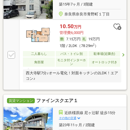
築15年7ヶ月 / 3階建
奈良県奈良市青野町１丁目
10.50
万円
管理費6,000円
7.15万円
19万円
2
1階 / 2LDK（78.29m
）
二人暮らし
バス・トイレ別
駐車場(近隣含)
モニタ付インターホ
角部屋
オートロック付き
ン
西大寺駅7分♪オール電化！対面キッチンの2LDK！エア
コン♪
ファインスクエア１
賃貸マンション
近鉄橿原線 尼ヶ辻駅 徒歩15分
その他の交通
築23年11ヶ月 / 2階建