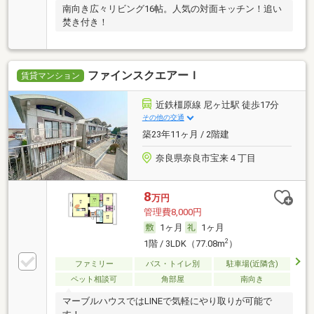
南向き広々リビング16帖。人気の対面キッチン！追い
焚き付き！
ファインスクエアーＩ
賃貸マンション
近鉄橿原線 尼ヶ辻駅 徒歩17分
その他の交通
築23年11ヶ月 / 2階建
奈良県奈良市宝来４丁目
8
万円
管理費8,000円
1ヶ月
1ヶ月
2
1階 / 3LDK（77.08m
）
ファミリー
バス・トイレ別
駐車場(近隣含)
ペット相談可
角部屋
南向き
マーブルハウスではLINEで気軽にやり取りが可能で