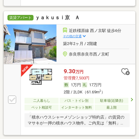
ｙａｋｕｓｉ京 Ａ
賃貸アパート
近鉄橿原線 西ノ京駅 徒歩6分
その他の交通
築2年2ヶ月 / 2階建
奈良県奈良市西ノ京町
9.30
万円
管理費7,500円
1万円
17万円
2
2階 / 2LDK（61.69m
）
二人暮らし
バス・トイレ別
駐車場(近隣含)
ペット相談可
インターネット無料
最上階
「積水ハウスシャーメゾンショップ特約店」の賃貸の
マサキが一押の積水ハウス物件。ご内見は「無料」で
す。