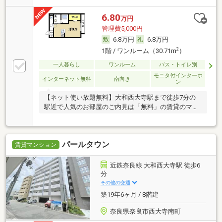
6.80
万円
管理費5,000円
6.8万円
6.8万円
2
1階 / ワンルーム（30.71m
）
一人暮らし
ワンルーム
バス・トイレ別
モニタ付インターホ
インターネット無料
南向き
ン
【ネット使い放題無料】大和西大寺駅まで徒歩7分の
駅近で人気のお部屋のご内見は「無料」の賃貸のマサ
キへ
パールタウン
賃貸マンション
近鉄奈良線 大和西大寺駅 徒歩6
分
その他の交通
築19年6ヶ月 / 8階建
奈良県奈良市西大寺南町