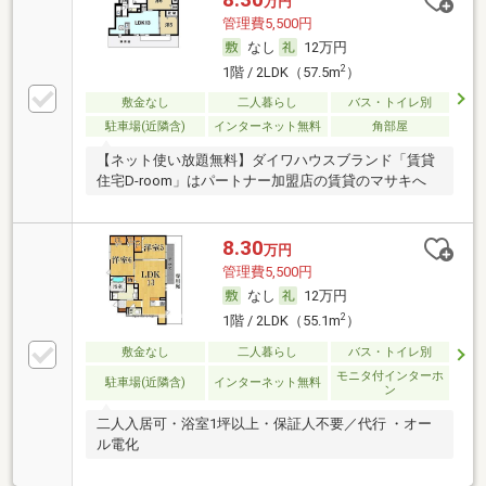
万円
管理費5,500円
なし
12万円
2
1階 / 2LDK（57.5m
）
敷金なし
二人暮らし
バス・トイレ別
駐車場(近隣含)
インターネット無料
角部屋
【ネット使い放題無料】ダイワハウスブランド「賃貸
住宅D-room」はパートナー加盟店の賃貸のマサキへ
8.30
万円
管理費5,500円
なし
12万円
2
1階 / 2LDK（55.1m
）
敷金なし
二人暮らし
バス・トイレ別
モニタ付インターホ
駐車場(近隣含)
インターネット無料
ン
二人入居可・浴室1坪以上・保証人不要／代行 ・オー
ル電化