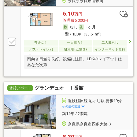
奈良県奈良市菅原町
6.10
万円
管理費5,000円
なし
1ヶ月
2
1階 / 1LDK（33.61m
）
敷金なし
一人暮らし
二人暮らし
バス・トイレ別
駐車場(近隣含)
インターネット無料
南向き日当り良好。設備に注目。LDKのレイアウトは
あなた次第
グランデュオ Ｉ番館
賃貸アパート
近鉄橿原線 尼ヶ辻駅 徒歩19分
その他の交通
築14年 / 2階建
奈良県奈良市四条大路３
8.30