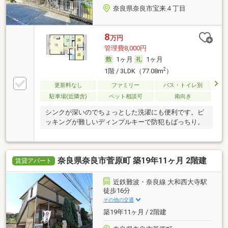
奈良県奈良市宝来４丁目
8
万円
管理費8,000円
1ヶ月
1ヶ月
2
1階 / 3LDK（77.08m
）
更新料なし
ファミリー
バス・トイレ別
駐車場(近隣含)
ペット相談可
南向き
シンクが深いのでちょっとした洗濯にも便利です。ピ
ッキングが難しいディンプルキーで防犯もばっちり。
奈良県奈良市菅原町 築19年11ヶ月 2階建
賃貸アパート
近鉄難波・奈良線 大和西大寺駅
徒歩16分
その他の交通
築19年11ヶ月 / 2階建