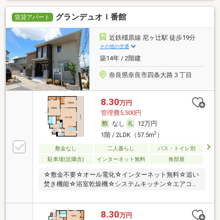
グランデュオＩ番館
賃貸アパート
近鉄橿原線 尼ヶ辻駅 徒歩19分
その他の交通
築14年 / 2階建
奈良県奈良市四条大路３丁目
8.30
万円
管理費5,500円
なし
12万円
2
1階 / 2LDK（57.5m
）
敷金なし
二人暮らし
バス・トイレ別
駐車場(近隣含)
インターネット無料
角部屋
☆敷金不要☆オール電化☆インターネット無料☆追い
焚き機能☆浴室乾燥機☆システムキッチン☆エアコン
☆彡
8.30
万円