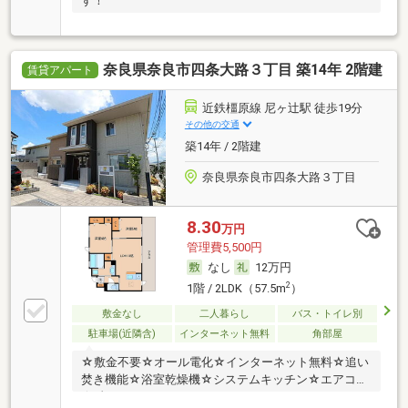
す！
奈良県奈良市四条大路３丁目 築14年 2階建
賃貸アパート
近鉄橿原線 尼ヶ辻駅 徒歩19分
その他の交通
築14年 / 2階建
奈良県奈良市四条大路３丁目
8.30
万円
管理費5,500円
なし
12万円
2
1階 / 2LDK（57.5m
）
敷金なし
二人暮らし
バス・トイレ別
駐車場(近隣含)
インターネット無料
角部屋
☆敷金不要☆オール電化☆インターネット無料☆追い
焚き機能☆浴室乾燥機☆システムキッチン☆エアコン
☆彡