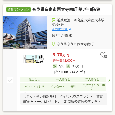
奈良県奈良市西大寺南町 築3年 8階建
賃貸マンション
近鉄難波・奈良線 大和西大寺駅
徒歩4分
その他の交通
築3年 / 8階建
奈良県奈良市西大寺南町
9.70
万円
管理費12,000円
なし
9.7万円
2
3階 / 1LDK（44.23m
）
敷金なし
一人暮らし
二人暮らし
モニタ付インターホ
バス・トイレ別
インターネット無料
ン
【ネット使い放題無料】ダイワハウスブランド「賃貸
住宅D-room」はパートナー加盟店の賃貸のマサキへ