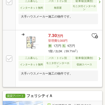
二人暮らし
バス・トイレ別
駐車場(近隣含)
モニタ付インターホ
インターネット無料
角部屋
ン
大手ハウスメーカー施工の物件です。
7.30
万円
管理費5,000円
1万円
9万円
2
1階 / 2LDK（59.71m
）
二人暮らし
バス・トイレ別
駐車場(近隣含)
モニタ付インターホ
インターネット無料
収納スペース
ン
大手ハウスメーカー施工の物件です。
フェリシティＡ
賃貸アパート