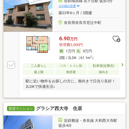
近鉄橿原線 尼ヶ辻駅 徒歩3分
その他の交通
築22年6ヶ月 / 2階建
奈良県奈良市尼辻中町
6.90
万円
管理費3,000円
1万円
9万円
2
2階 / 2LDK（61.1m
）
二人暮らし
バス・トイレ別
駐車場(近隣含)
最上階
角部屋
南向き
駅に近い物件をお探しの方に。南向きで日当り良好！
2LDKで快適生活♪
グラシア西大寺 住居
賃貸マンション
近鉄難波・奈良線 大和西大寺駅
徒歩4分