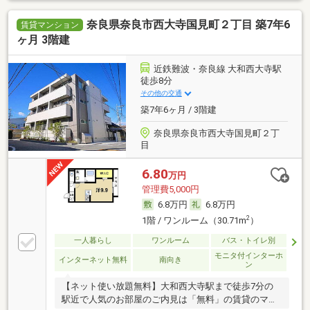
奈良県奈良市西大寺国見町２丁目 築7年6
賃貸マンション
ヶ月 3階建
近鉄難波・奈良線 大和西大寺駅
徒歩8分
その他の交通
築7年6ヶ月 / 3階建
奈良県奈良市西大寺国見町２丁
目
6.80
万円
管理費5,000円
6.8万円
6.8万円
2
1階 / ワンルーム（30.71m
）
一人暮らし
ワンルーム
バス・トイレ別
モニタ付インターホ
インターネット無料
南向き
ン
【ネット使い放題無料】大和西大寺駅まで徒歩7分の
駅近で人気のお部屋のご内見は「無料」の賃貸のマサ