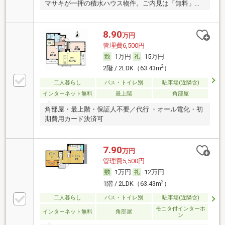
マサキが一押の積水ハウス物件。ご内見は「無料」で
す。
8.90
万円
管理費6,500円
1万円
15万円
2
2階 / 2LDK（63.43m
）
二人暮らし
バス・トイレ別
駐車場(近隣含)
インターネット無料
最上階
角部屋
角部屋・最上階・保証人不要／代行 ・オール電化・初
期費用カード決済可
7.90
万円
管理費5,500円
1万円
12万円
2
1階 / 2LDK（63.43m
）
二人暮らし
バス・トイレ別
駐車場(近隣含)
モニタ付インターホ
インターネット無料
角部屋
ン