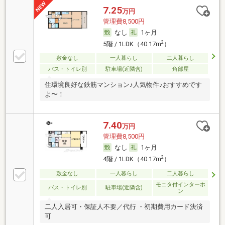
7.25
万円
管理費8,500円
なし
1ヶ月
2
5階 / 1LDK（40.17m
）
敷金なし
一人暮らし
二人暮らし
バス・トイレ別
駐車場(近隣含)
角部屋
住環境良好な鉄筋マンション♪人気物件♪おすすめです
よ〜！
7.40
万円
管理費8,500円
なし
1ヶ月
2
4階 / 1LDK（40.17m
）
敷金なし
一人暮らし
二人暮らし
モニタ付インターホ
バス・トイレ別
駐車場(近隣含)
ン
二人入居可・保証人不要／代行 ・初期費用カード決済
可