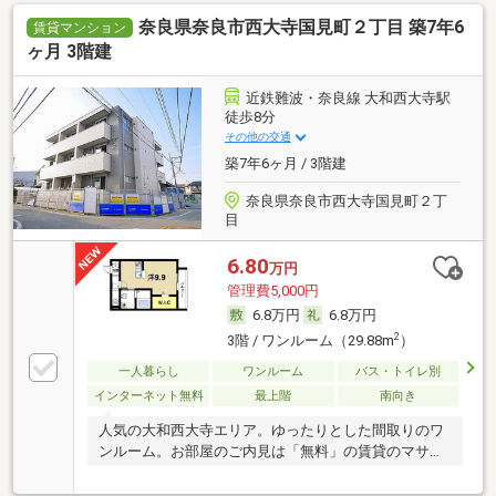
奈良県奈良市西大寺国見町２丁目 築7年6
賃貸マンション
ヶ月 3階建
近鉄難波・奈良線 大和西大寺駅
徒歩8分
その他の交通
築7年6ヶ月 / 3階建
奈良県奈良市西大寺国見町２丁
目
6.80
万円
管理費5,000円
6.8万円
6.8万円
2
3階 / ワンルーム（29.88m
）
一人暮らし
ワンルーム
バス・トイレ別
インターネット無料
最上階
南向き
人気の大和西大寺エリア。ゆったりとした間取りのワ
ンルーム。お部屋のご内見は「無料」の賃貸のマサキ
へ