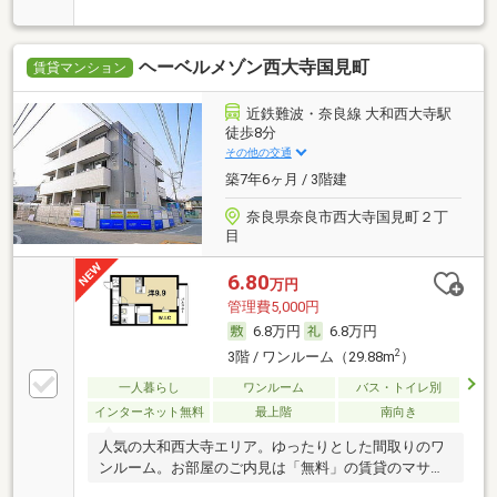
キへ
ヘーベルメゾン西大寺国見町
賃貸マンション
近鉄難波・奈良線 大和西大寺駅
徒歩8分
その他の交通
築7年6ヶ月 / 3階建
奈良県奈良市西大寺国見町２丁
目
6.80
万円
管理費5,000円
6.8万円
6.8万円
2
3階 / ワンルーム（29.88m
）
一人暮らし
ワンルーム
バス・トイレ別
インターネット無料
最上階
南向き
人気の大和西大寺エリア。ゆったりとした間取りのワ
ンルーム。お部屋のご内見は「無料」の賃貸のマサキ
へ