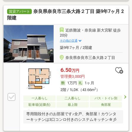
奈良県奈良市三条大路２丁目 築9年7ヶ月 2
賃貸アパート
階建
近鉄難波・奈良線 新大宮駅 徒歩
20分
その他の交通
築9年7ヶ月 / 2階建
奈良県奈良市三条大路２丁目
6.50
万円
管理費3,000円
1万円
1ヶ月
2
2階 / 1LDK（43.66m
）
一人暮らし
二人暮らし
バス・トイレ別
駐車場(近隣含)
最上階
角部屋
専用階段付きのお部屋です♪全戸、角部屋！カウンタ
ーキッチンは3口コンロ付きのシステムキッチン☆彡