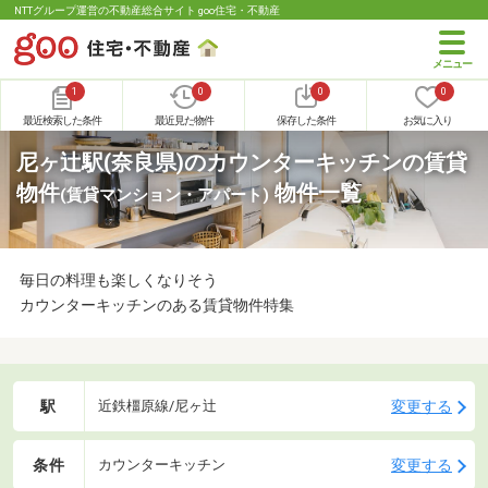
NTTグループ運営の不動産総合サイト goo住宅・不動産
1
0
0
0
最近検索した条件
最近見た物件
保存した条件
お気に入り
尼ヶ辻駅(奈良県)のカウンターキッチンの賃貸
物件
物件一覧
(賃貸マンション・アパート)
毎日の料理も楽しくなりそう
カウンターキッチンのある賃貸物件特集
駅
変更する
近鉄橿原線/尼ヶ辻
条件
変更する
カウンターキッチン