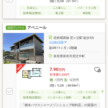
2
2階 / 2LDK（61.1m
）
礼金なし
二人暮らし
バス・トイレ別
駐車場(近隣含)
最上階
角部屋
アベニール
賃貸アパート
近鉄橿原線 尼ヶ辻駅 徒歩5分
その他の交通
築4年11ヶ月 / 2階建
奈良県奈良市尼辻中町
7.90
万円
管理費5,500円
1万円
12万円
2
2階 / 1LDK（48.84m
）
一人暮らし
二人暮らし
バス・トイレ別
駐車場(近隣含)
インターネット無料
最上階
「積水ハウスシャーメゾンショップ特約店」の賃貸の