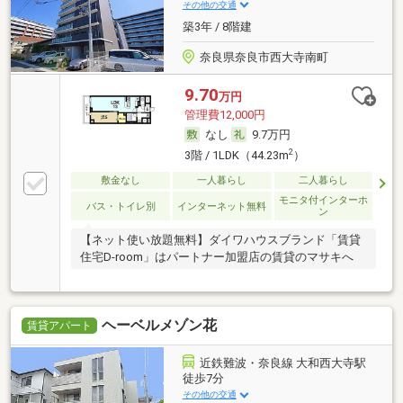
その他の交通
築3年 / 8階建
奈良県奈良市西大寺南町
9.70
万円
管理費12,000円
なし
9.7万円
2
3階 / 1LDK（44.23m
）
敷金なし
一人暮らし
二人暮らし
モニタ付インターホ
バス・トイレ別
インターネット無料
ン
【ネット使い放題無料】ダイワハウスブランド「賃貸
住宅D-room」はパートナー加盟店の賃貸のマサキへ
ヘーベルメゾン花
賃貸アパート
近鉄難波・奈良線 大和西大寺駅
徒歩7分
その他の交通