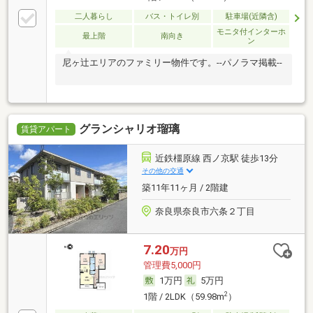
二人暮らし
バス・トイレ別
駐車場(近隣含)
モニタ付インターホ
最上階
南向き
ン
尼ヶ辻エリアのファミリー物件です。--パノラマ掲載--
グランシャリオ瑠璃
賃貸アパート
近鉄橿原線 西ノ京駅 徒歩13分
その他の交通
築11年11ヶ月 / 2階建
奈良県奈良市六条２丁目
7.20
万円
管理費5,000円
1万円
5万円
2
1階 / 2LDK（59.98m
）