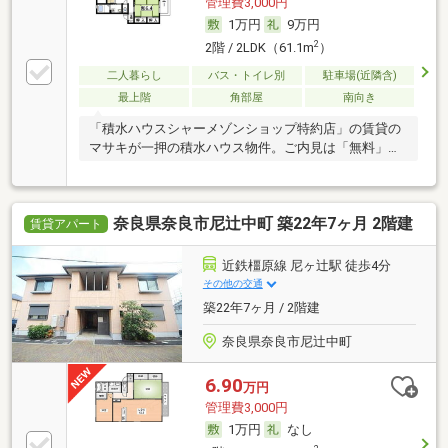
管理費3,000円
1万円
9万円
2
2階 / 2LDK（61.1m
）
二人暮らし
バス・トイレ別
駐車場(近隣含)
最上階
角部屋
南向き
「積水ハウスシャーメゾンショップ特約店」の賃貸の
マサキが一押の積水ハウス物件。ご内見は「無料」で
す。
奈良県奈良市尼辻中町 築22年7ヶ月 2階建
賃貸アパート
近鉄橿原線 尼ヶ辻駅 徒歩4分
その他の交通
築22年7ヶ月 / 2階建
奈良県奈良市尼辻中町
6.90
万円
管理費3,000円
1万円
なし