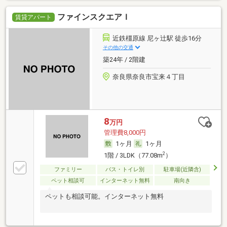
ファインスクエアＩ
賃貸アパート
近鉄橿原線 尼ヶ辻駅 徒歩16分
その他の交通
築24年 / 2階建
奈良県奈良市宝来４丁目
8
万円
管理費8,000円
1ヶ月
1ヶ月
2
1階 / 3LDK（77.08m
）
ファミリー
バス・トイレ別
駐車場(近隣含)
ペット相談可
インターネット無料
南向き
ペットも相談可能。インターネット無料