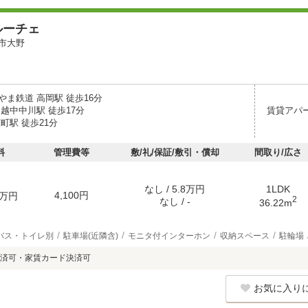
ルーチェ
市大野
やま鉄道 高岡駅 徒歩16分
越中中川駅 徒歩17分
賃貸アパ
町駅 徒歩21分
料
管理費等
敷/礼/保証/敷引・償却
間取り/広さ
なし / 5.8万円
1LDK
4,100円
万円
2
なし / -
36.22m
バス・トイレ別
駐車場(近隣含)
モニタ付インターホン
収納スペース
駐輪場
済可・家賃カード決済可
お気に入り