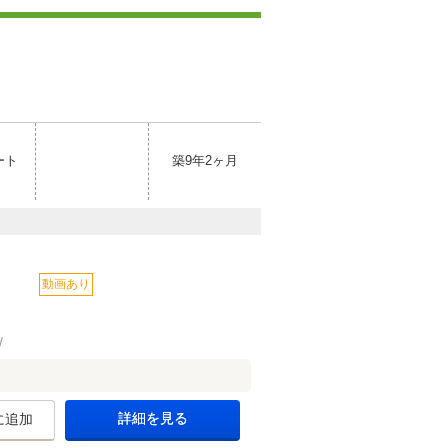
ート
築9年2ヶ月
動画あり
詳細を見る
に追加