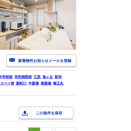
中学校前
市民病院前
江尻
旭ヶ丘
荻布
ロスベイ前
新町口
中新湊
東新湊
海王丸
この条件を保存