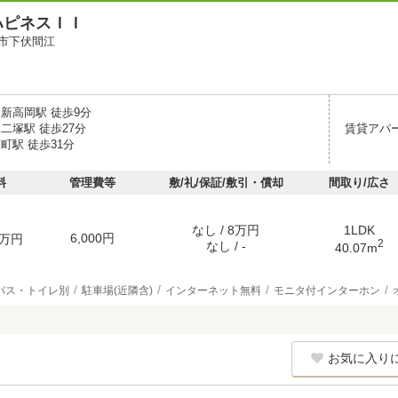
ハピネスＩＩ
市下伏間江
 新高岡駅 徒歩9分
二塚駅 徒歩27分
賃貸アパ
町駅 徒歩31分
料
管理費等
敷/礼/保証/敷引・償却
間取り/広さ
なし / 8万円
1LDK
6,000円
万円
2
なし / -
40.07m
バス・トイレ別
駐車場(近隣含)
インターネット無料
モニタ付インターホン
お気に入り