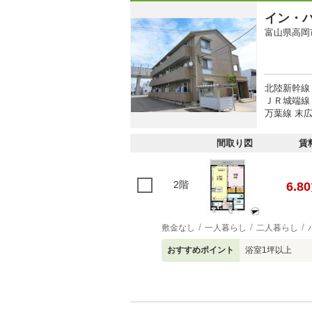
イン・
富山県高岡
北陸新幹線
ＪＲ城端線 
万葉線 末広
間取り図
賃
2階
6.80
敷金なし
一人暮らし
二人暮らし
おすすめポイント
浴室1坪以上