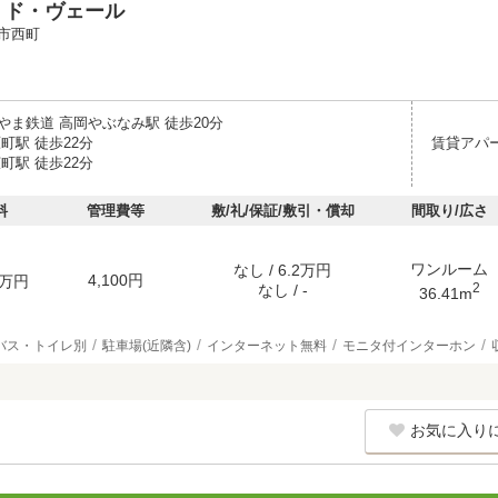
・ド・ヴェール
市西町
やま鉄道 高岡やぶなみ駅 徒歩20分
町駅 徒歩22分
賃貸アパ
町駅 徒歩22分
料
管理費等
敷/礼/保証/敷引・償却
間取り/広さ
ワンルーム
なし / 6.2万円
4,100円
万円
2
なし / -
36.41m
バス・トイレ別
駐車場(近隣含)
インターネット無料
モニタ付インターホン
お気に入り