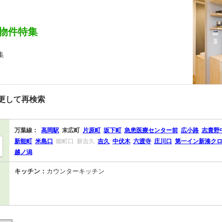
物件特集
集
更して再検索
万葉線：
高岡駅
末広町
片原町
坂下町
急患医療センター前
広小路
志貴野
新能町
米島口
能町口
新吉久
吉久
中伏木
六渡寺
庄川口
第一イン新湊ク
越ノ潟
キッチン：
カウンターキッチン