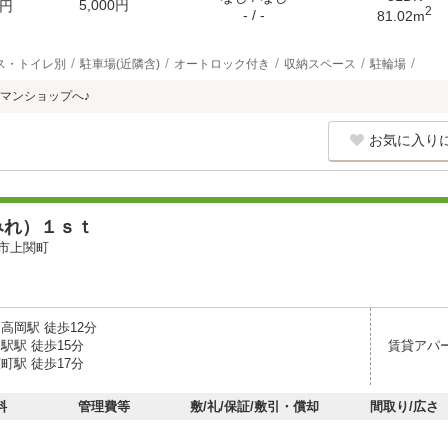
5,000円
円
2
- / -
81.02m
ス・トイレ別
駐車場(近隣含)
オートロック付き
収納スペース
駐輪場
マンショップへ♪
お気に入り
みれ）１ｓｔ
市上関町
高岡駅 徒歩12分
駅駅 徒歩15分
賃貸アパ
町駅 徒歩17分
料
管理費等
敷/礼/保証/敷引・償却
間取り/広さ