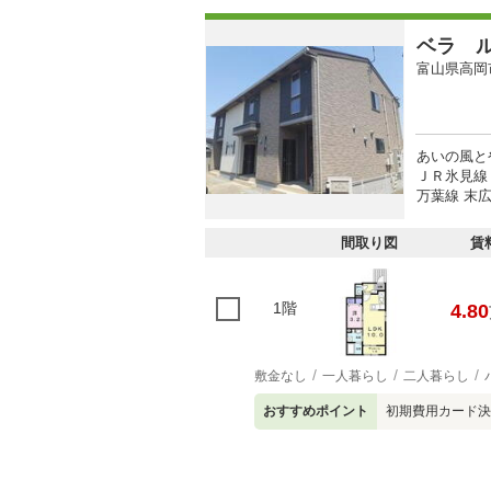
ベラ 
富山県高岡
あいの風と
ＪＲ氷見線 
万葉線 末広
間取り図
賃
1階
4.80
敷金なし
一人暮らし
二人暮らし
おすすめポイント
初期費用カード決