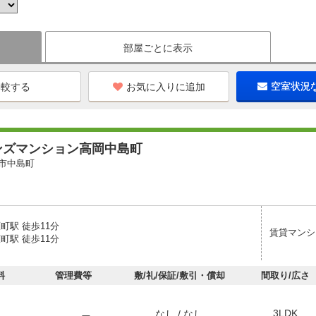
部屋ごとに表示
お気に入りに追加
空室状況
ンズマンション高岡中島町
市中島町
町駅 徒歩11分
賃貸マンシ
町駅 徒歩11分
料
管理費等
敷/礼/保証/敷引・償却
間取り/広さ
3LDK
なし / なし