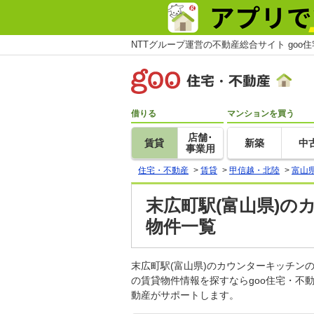
NTTグループ運営の不動産総合サイト goo
借りる
マンションを買う
店舗･
賃貸
新築
中
事業用
住宅・不動産
>
賃貸
>
甲信越・北陸
>
富山
末広町駅(富山県)の
物件一覧
末広町駅(富山県)のカウンターキッチ
の賃貸物件情報を探すならgoo住宅・不
動産がサポートします。