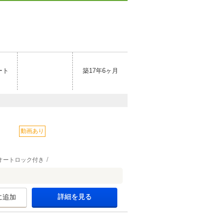
ート
築17年6ヶ月
動画あり
オートロック付き
詳細を見る
に追加