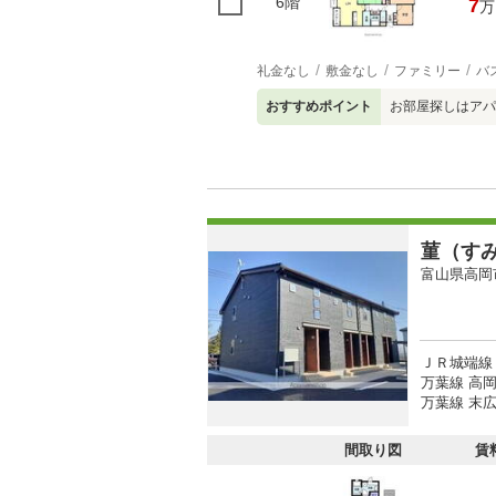
6階
7
万
礼金なし
敷金なし
ファミリー
バ
おすすめポイント
お部屋探しはアパ
菫（す
富山県高岡
ＪＲ城端線 
万葉線 高岡
万葉線 末広
間取り図
賃