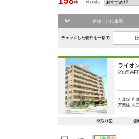
158
件
並び替え
建物ごとに表示
チェックした物件を一括で
ライオ
富山県高岡
万葉線 片原
万葉線 末広
間取り図
賃