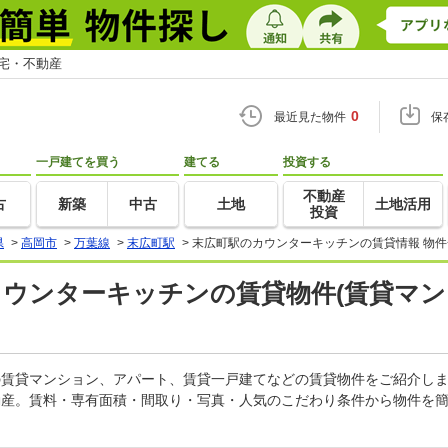
住宅・不動産
0
最近見た物件
保
一戸建てを買う
建てる
投資する
不動産
古
新築
中古
土地
土地活用
投資
県
>
高岡市
>
万葉線
>
末広町駅
>
末広町駅のカウンターキッチンの賃貸情報 物件
カウンターキッチンの賃貸物件(賃貸マン
ンの賃貸マンション、アパート、賃貸一戸建てなどの賃貸物件をご紹介し
動産。賃料・専有面積・間取り・写真・人気のこだわり条件から物件を簡